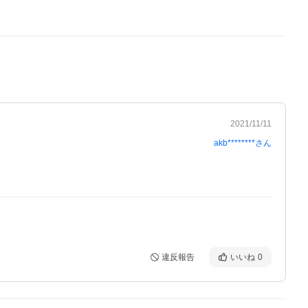
2021/11/11
akb********
さん
違反報告
いいね
0