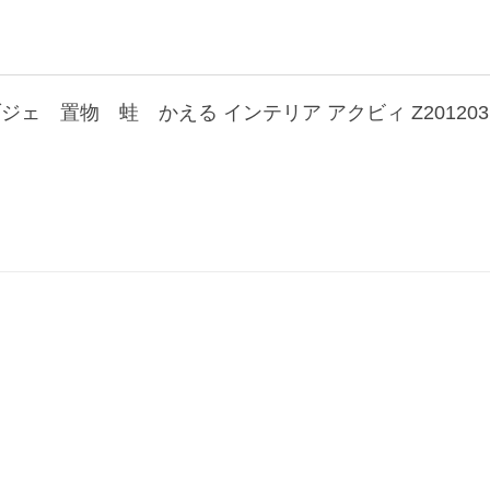
ェ 置物 蛙 かえる インテリア アクビィ Z201203