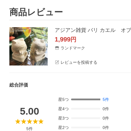
商品レビュー
アジアン雑貨 バリ カエル オブジ
1,999
円
ランドマーク
レビューを投稿する
総合評価
星
5
つ
5
件
5.00
星
4
つ
0
件
星
3
つ
0
件
星
2
つ
0
件
5
件