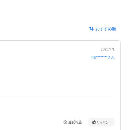
おすすめ順
2021/4/1
htk********
さん
違反報告
いいね
1