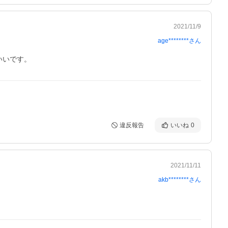
2021/11/9
age********
さん
いいです。
違反報告
いいね
0
2021/11/11
akb********
さん