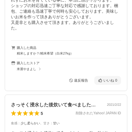
れずにお米を育てている事に、本当に頭が下がります。

ショップの対応迅速ご丁寧な対応で感謝しております。梱
包、ご連絡も迅速丁寧で何時も安心しております。美味し
いお米を作って頂きありがとうございます。

又是非とも購入させて頂きます。ありがとうございまし
た。
購入した商品
精米しますか？/精米希望（白米27kg）
購入したストア
米屋やまよし
違反報告
いいね
0
さっそく浸水した後炊いて食べました。一…
2021/2/22
5
削除されたYahoo! JAPAN ID
食感
：
少し柔らかい
、
甘さ
：
甘い