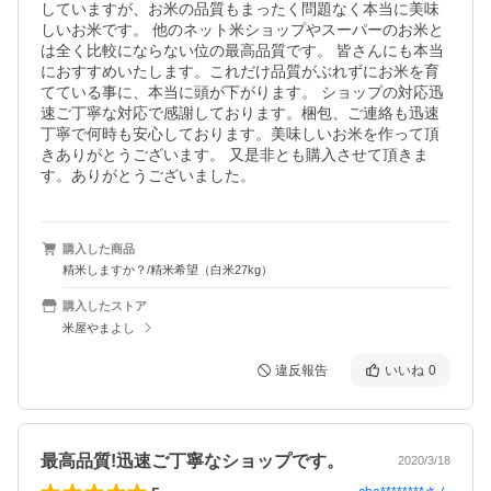
していますが、お米の品質もまったく問題なく本当に美味
しいお米です。 他のネット米ショップやスーパーのお米と
は全く比較にならない位の最高品質です。 皆さんにも本当
におすすめいたします。これだけ品質がぶれずにお米を育
てている事に、本当に頭が下がります。 ショップの対応迅
速ご丁寧な対応で感謝しております。梱包、ご連絡も迅速
丁寧で何時も安心しております。美味しいお米を作って頂
きありがとうございます。 又是非とも購入させて頂きま
す。ありがとうございました。
購入した商品
精米しますか？/精米希望（白米27kg）
購入したストア
米屋やまよし
違反報告
いいね
0
最高品質!迅速ご丁寧なショップです。
2020/3/18