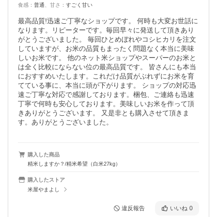
食感
：
普通
、
甘さ
：
すごく甘い
最高品質!迅速ご丁寧なショップです。 何時も大変お世話に
なります。リピーターです。毎回早々に発送して頂きあり
がとうございました。 毎回ひとめぼれやコシヒカリを注文
していますが、お米の品質もまったく問題なく本当に美味
しいお米です。 他のネット米ショップやスーパーのお米と
は全く比較にならない位の最高品質です。 皆さんにも本当
におすすめいたします。これだけ品質がぶれずにお米を育
てている事に、本当に頭が下がります。 ショップの対応迅
速ご丁寧な対応で感謝しております。梱包、ご連絡も迅速
丁寧で何時も安心しております。美味しいお米を作って頂
きありがとうございます。 又是非とも購入させて頂きま
す。ありがとうございました。
購入した商品
精米しますか？/精米希望（白米27kg）
購入したストア
米屋やまよし
違反報告
いいね
0