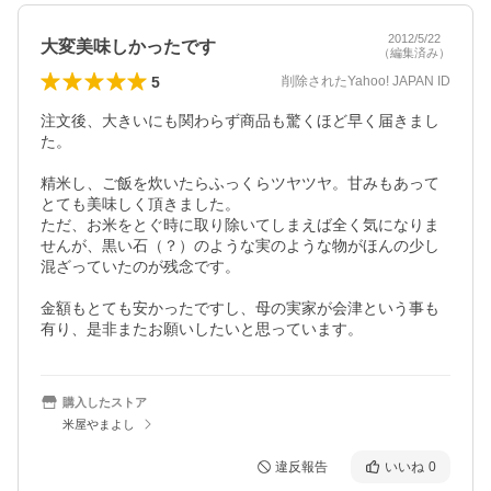
2012/5/22
大変美味しかったです
（編集済み）
5
削除されたYahoo! JAPAN ID
注文後、大きいにも関わらず商品も驚くほど早く届きまし
た。

精米し、ご飯を炊いたらふっくらツヤツヤ。甘みもあって
とても美味しく頂きました。

ただ、お米をとぐ時に取り除いてしまえば全く気になりま
せんが、黒い石（？）のような実のような物がほんの少し
混ざっていたのが残念です。

金額もとても安かったですし、母の実家が会津という事も
有り、是非またお願いしたいと思っています。
購入したストア
米屋やまよし
違反報告
いいね
0