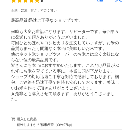
5
cha********
さん
食感
：
普通
、
甘さ
：
すごく甘い
最高品質!迅速ご丁寧なショップです。

何時も大変お世話になります。リピーターです。毎回早々
に発送して頂きありがとうございました。

毎回ひとめぼれやコシヒカリを注文していますが、お米の
品質もまったく問題なく本当に美味しいお米です。

他のネット米ショップやスーパーのお米とは全く比較にな
らない位の最高品質です。

皆さんにも本当におすすめいたします。これだけ品質がぶ
れずにお米を育てている事に、本当に頭が下がります。

ショップの対応迅速ご丁寧な対応で感謝しております。梱
包、ご連絡も迅速丁寧で何時も安心しております。美味し
いお米を作って頂きありがとうございます。

又是非とも購入させて頂きます。ありがとうございまし
た。
購入した商品
精米しますか？/精米希望（白米27kg）