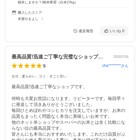
精米しますか？/精米希望（白米27kg）
購入したストア
米屋やまよし
違反報告
いいね
0
最高品質!迅速ご丁寧な完璧なショップです
2020/7/16
5
cha********
さん
食感
：
柔らかい
、
甘さ
：
すごく甘い
最高品質!迅速ご丁寧なショップです。

何時も大変お世話になります。リピーターです。毎回早々
に発送して頂きありがとうございました。

毎回ひとめぼれやコシヒカリを注文していますが、お米の
品質もまったく問題なく本当に美味しいお米です。

他のネット米ショップやスーパーのお米とは全く比較にな
らない位の最高品質です。

皆さんにも本当におすすめいたします。これだけ品質がぶ