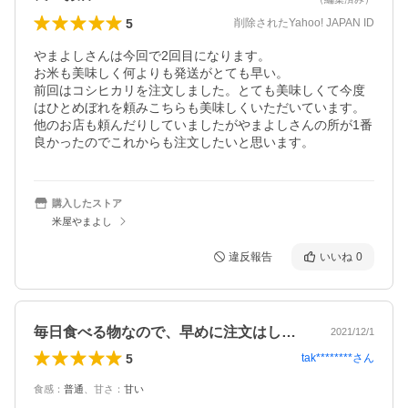
5
削除されたYahoo! JAPAN ID
やまよしさんは今回で2回目になります。

お米も美味しく何よりも発送がとても早い。

前回はコシヒカリを注文しました。とても美味しくて今度
はひとめぼれを頼みこちらも美味しくいただいています。

他のお店も頼んだりしていましたがやまよしさんの所が1番
良かったのでこれからも注文したいと思います。
購入したストア
米屋やまよし
違反報告
いいね
0
毎日食べる物なので、早めに注文はしてい…
2021/12/1
5
tak********
さん
食感
：
普通
、
甘さ
：
甘い