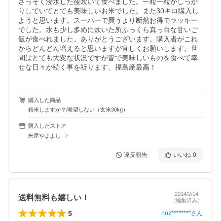
さっそく浸水した後炊いて食べました。一粒一粒がしっか
りしていてとても美味しいお米でした。また30キロ購入し
ようと思います。スーパーで買うより断然お得でラッキー
でした。水も少し多めに炊いた所ふっくら真っ白な甘いご
飯が食べれました。ありがとうございます。購入者がこれ
からどんどん増えると思いますが宜しくお願いします。世
間はとても大変な状況ですが皆で美味しいものを食べて幸
せな日々が続く事を祈ります。福島産最高！
購入した商品
精米しますか？/希望しない（玄米30kg）
購入したストア
米屋やまよし
違反報告
いいね
0
2014/2/14
送料無料も嬉しい！
（編集済み）
5
noz********
さん