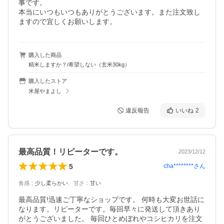
事です。

本当にいつもいつもありがとうございます。また注文致し
ますので宜しくお願いします。
購入した商品
精米しますか？/希望しない（玄米30kg）
購入したストア
米屋やまよし
違反報告
いいね
2
最高品質！リピーターです。
2023/12/12
5
cha********
さん
食感
：
少し柔らかい
、
甘さ
：
甘い
最高品質!迅速ご丁寧なショップです。 何時も大変お世話に
なります。リピーターです。毎回早々に発送して頂きあり
がとうございました。 毎回ひとめぼれやコシヒカリを注文