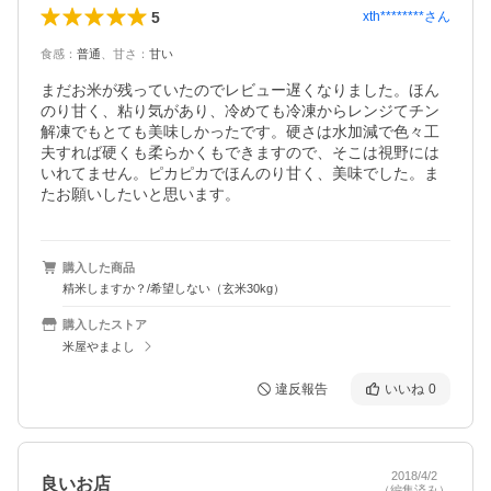
5
xth********
さん
食感
：
普通
、
甘さ
：
甘い
まだお米が残っていたのでレビュー遅くなりました。ほん
のり甘く、粘り気があり、冷めても冷凍からレンジてチン
解凍でもとても美味しかったです。硬さは水加減で色々工
夫すれば硬くも柔らかくもできますので、そこは視野には
いれてません。ピカピカでほんのり甘く、美味でした。ま
たお願いしたいと思います。
購入した商品
精米しますか？/希望しない（玄米30kg）
購入したストア
米屋やまよし
違反報告
いいね
0
2018/4/2
良いお店
（編集済み）