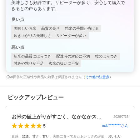
美味しさも好評です。リピーターが多く、安心して購入で
きるとの声もあります。
良い点
美味しいお米
品質の高さ
精米の手間が省ける
炊き上がりの美味しさ
リピーターが多い
悪い点
新米の品質にばらつき
配達時の対応に不満
粒のばらつき
甘みや粘りが不足
玄米の扱いに不安
AI回答の正確性や商品の効果は保証されません（
その他の注意点
）
ピックアップレビュー
お米の値上がりがすごく、なかなかスーパ…
2026/7/15
5
nob********
さん
食感
：
普通
、
甘さ
：
甘い
、
実際に食べてみたおいしさの評価
：
おいしい