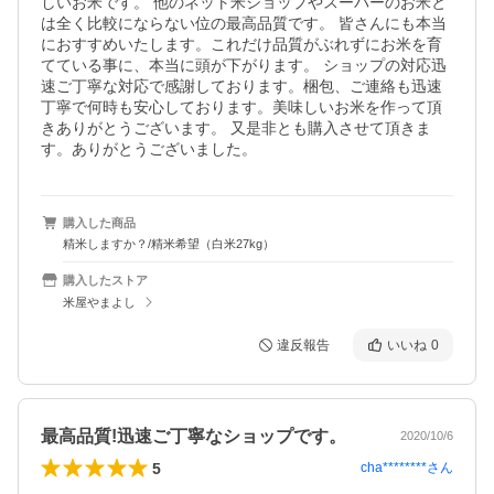
しいお米です。 他のネット米ショップやスーパーのお米と
は全く比較にならない位の最高品質です。 皆さんにも本当
におすすめいたします。これだけ品質がぶれずにお米を育
てている事に、本当に頭が下がります。 ショップの対応迅
速ご丁寧な対応で感謝しております。梱包、ご連絡も迅速
丁寧で何時も安心しております。美味しいお米を作って頂
きありがとうございます。 又是非とも購入させて頂きま
す。ありがとうございました。
購入した商品
精米しますか？/精米希望（白米27kg）
購入したストア
米屋やまよし
違反報告
いいね
0
最高品質!迅速ご丁寧なショップです。
2020/10/6
5
cha********
さん