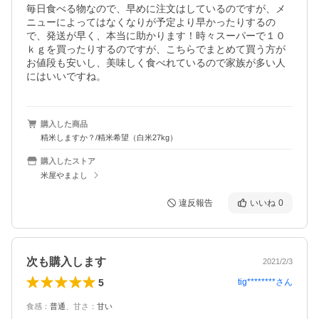
毎日食べる物なので、早めに注文はしているのですが、メ
ニューによってはなくなりが予定より早かったりするの
で、発送が早く、本当に助かります！時々スーパーで１０
ｋｇを買ったりするのですが、こちらでまとめて買う方が
お値段も安いし、美味しく食べれているので家族が多い人
にはいいですね。
購入した商品
精米しますか？/精米希望（白米27kg）
購入したストア
米屋やまよし
違反報告
いいね
0
次も購入します
2021/2/3
5
tig********
さん
食感
：
普通
、
甘さ
：
甘い