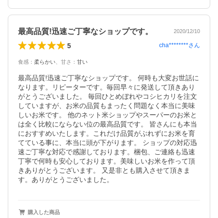
最高品質!迅速ご丁寧なショップです。
2020/12/10
5
cha********
さん
食感
：
柔らかい
、
甘さ
：
甘い
最高品質!迅速ご丁寧なショップです。 何時も大変お世話に
なります。リピーターです。毎回早々に発送して頂きあり
がとうございました。 毎回ひとめぼれやコシヒカリを注文
していますが、お米の品質もまったく問題なく本当に美味
しいお米です。 他のネット米ショップやスーパーのお米と
は全く比較にならない位の最高品質です。 皆さんにも本当
におすすめいたします。これだけ品質がぶれずにお米を育
てている事に、本当に頭が下がります。 ショップの対応迅
速ご丁寧な対応で感謝しております。梱包、ご連絡も迅速
丁寧で何時も安心しております。美味しいお米を作って頂
きありがとうございます。 又是非とも購入させて頂きま
す。ありがとうございました。
購入した商品