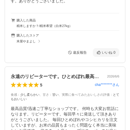
す。ありがとうございました。
購入した商品
精米しますか？/精米希望（白米27kg）
購入したストア
米屋やまよし
違反報告
いいね
0
永遠のリピーターです。ひとめぼれ最高品質
2026/6/6
5
cha********
さん
食感
：
少し柔らかい
、
甘さ
：
甘い
、
実際に食べてみたおいしさの評価
：
とて
もおいしい
最高品質!迅速ご丁寧なショップです。 何時も大変お世話に
なります。リピーターです。毎回早々に発送して頂きあり
がとうございました。 毎回ひとめぼれやコシヒカリを注文
していますが、お米の品質もまったく問題なく本当に美味