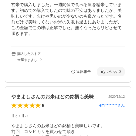
玄米で購入しました。一週間位で食べる量を精米していま
す。初めての購入でしたので味の不安はありましたが、美
味しいです。欠けや黒いのが少ないのも良かったです。名
前だけで美味しくないお米の失敗も過去にありましたが、
この金額でこの味は正解でした。無くなったらリピさせて
頂きます。
購入したストア
米屋やまよし
違反報告
いいね
0
やまよしさんのお米はどの銘柄も美味しい…
2020/12/12
5
emi********
さん
甘さ
：
甘い
やまよしさんのお米はどの銘柄も美味しいです。

前回、コシヒカリを買わせて頂き
