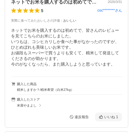
ネットでお米を購入するのは初めてで、皆…
2026/3/31
5
coc********
さん
実際に食べてみたおいしさの評価
：
おいしい
ネットでお米を購入するのは初めてで、皆さんのレビュー
を見てこちらのお米にしました。

いつもは、コシヒカリしか食べた事がなかったのですが、
ひとめぼれも美味しいお米です。

お値段もスーパーで買うよりも安くて、精米して発送して
くださるのが助かります。

今のがなくなったら、また購入しようと思っています。
購入した商品
精米しますか？/精米希望（白米27kg）
購入したストア
米屋やまよし
違反報告
いいね
1