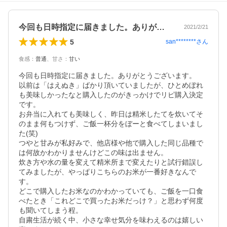
今回も日時指定に届きました。ありがとう…
2021/2/21
5
san********
さん
食感
：
普通
、
甘さ
：
甘い
今回も日時指定に届きました。ありがとうございます。

以前は「はえぬき」ばかり頂いていましたが、ひとめぼれ
も美味しかったなと購入したのがきっかけでリピ購入決定
です。

お弁当に入れても美味しく、昨日は精米したてを炊いてそ
のまま何もつけず、ご飯一杯分をぼーと食べてしまいまし
た(笑)

つやと甘みが私好みで、他店様や他で購入した同じ品種で
は何故かわかりませんけどこの味は出ません。

炊き方や水の量を変えて精米所まで変えたりと試行錯誤し
てみましたが、やっぱりこちらのお米が一番好きなんで
す。

どこで購入したお米なのかわかっていても、ご飯を一口食
べたとき「これどこで買ったお米だっけ？」と思わず何度
も聞いてしまう程。

自粛生活が続く中、小さな幸せ気分を味わえるのは嬉しい