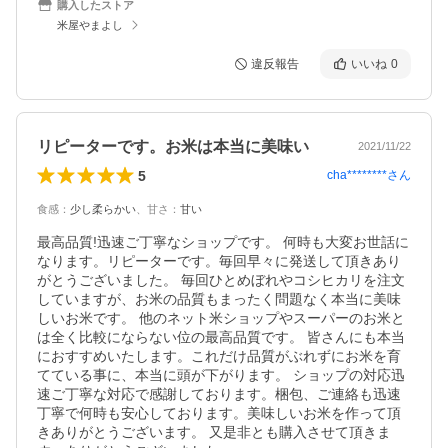
購入したストア
米屋やまよし
違反報告
いいね
0
リピーターです。お米は本当に美味い
2021/11/22
5
cha********
さん
食感
：
少し柔らかい
、
甘さ
：
甘い
最高品質!迅速ご丁寧なショップです。 何時も大変お世話に
なります。リピーターです。毎回早々に発送して頂きあり
がとうございました。 毎回ひとめぼれやコシヒカリを注文
していますが、お米の品質もまったく問題なく本当に美味
しいお米です。 他のネット米ショップやスーパーのお米と
は全く比較にならない位の最高品質です。 皆さんにも本当
におすすめいたします。これだけ品質がぶれずにお米を育
てている事に、本当に頭が下がります。 ショップの対応迅
速ご丁寧な対応で感謝しております。梱包、ご連絡も迅速
丁寧で何時も安心しております。美味しいお米を作って頂
きありがとうございます。 又是非とも購入させて頂きま