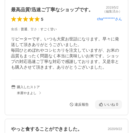
2019/5/2
最高品質!迅速ご丁寧なショップです。
（編集済み）
5
cha********
さん
食感
：
普通
、
甘さ
：
すごく甘い
リピーターです。いつも大変お世話になります。早々に発
送して頂きありがとうございました。

毎回ひとめぼれやコシヒカリを注文していますが、お米の
品質もまったく問題なく本当に美味しいお米です。ショッ
プの対応迅速ご丁寧な対応で感謝しております。又是非と
も購入させて頂きます。ありがとうございました。
購入したストア
米屋やまよし
違反報告
いいね
0
やっと食することができました。
2020/9/22