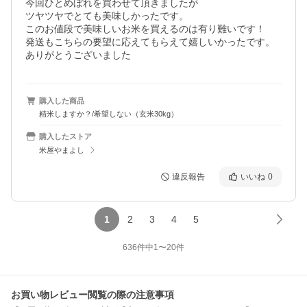
今回ひとめぼれを買わせて頂きましたが

ツヤツヤでとても美味しかったです。

このお値段で美味しいお米を買えるのは有り難いです！

発送もこちらの要望に応えてもらえて嬉しいかったです。

ありがとうございました
購入した商品
精米しますか？/希望しない（玄米30kg）
購入したストア
米屋やまよし
違反報告
いいね
0
1
2
3
4
5
636
件中
1
〜
20
件
お買い物レビュー閲覧の際の注意事項