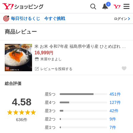
i
毎日引けるくじ 今すぐ挑戦
ログイン
商品レビュー
米 お米 令和7年産 福島県中通り産 ひとめぼれ 玄米:30kg(白米:約27kg) 精米無料 送料無料 ※一部地域を除く ※沖縄県・離島配送不可
16,999
円
米屋やまよし
レビューを投稿する
総合評価
星
5
つ
451
件
4.58
星
4
つ
127
件
星
3
つ
42
件
星
2
つ
9
件
636
件
星
1
つ
7
件