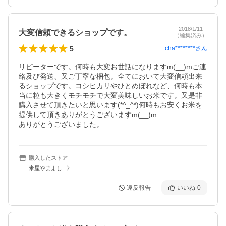
2018/1/11
大変信頼できるショップです。
（編集済み）
5
cha********
さん
リピーターです。何時も大変お世話になりますm(__)mご連
絡及び発送、又ご丁寧な梱包。全てにおいて大変信頼出来
るショップです。コシヒカリやひとめぼれなど、何時も本
当に粒も大きくモチモチで大変美味しいお米です。又是非
購入させて頂きたいと思います(*^_^*)何時もお安くお米を
提供して頂きありがとうございますm(__)m

ありがとうございました。
購入したストア
米屋やまよし
違反報告
いいね
0