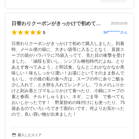
日替わりクーポンがきっかけで初めて購入…
2020/10/30
5
tat********
さん
日替わりクーポンがきっかけで初めて購入しました。到着
時、メール便の箱に、大きい袋等に入ることなく、直接ス
ープの袋がバラバラに75袋入ってて、見た目の衝撃を受け
ました。「値段も安いし、シンプル梱包時代だよね、とり
あえず食べてみよう」と即試食。なんとこれがなかなか美
味しい！味もしっかり濃い！お湯にといてそのまま飲んで
もいし、その後の私の食べ方は、スープの中に余りご飯を
少し入れて、とき卵を入れてレンチンし、ワカメのふりか
けと刻み葱とゴマをふりかけて食べたり、小鍋にスープの
素と春雨、チルドしゅうまい、ネギ、ごま等　で食べても
おいしかったです！　野菜炒めの味付けにも使ったり、75
袋あるのでいろいろできて面白いです。何よりお安かった
ので、良い買い物が出来ました！
購入したストア