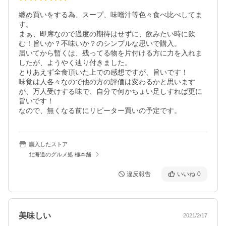
纏め買いをする為、スープ、味噌汁等色々食べ比べしてま
す。

まぁ、即席なので過度の期待はせずに、飲みたい時に飲
む！旨いか？不味いか？のシンプルな思いで購入。

届いてから暫くは、残ってる物を片付ける方に力を入れま
したが、ようやく辿り付きました。

とりあえず全食頂いた上での感想ですが、旨いです！

味覚は人各々なので他の方の評価は変わるかと思います
が、万人受けする味で、自分で何かちょい足しすれば更に
旨いです！

なので、無くなる前にリピーター買いの予定です。
購入したストア
北海道のグルメ処 極本舗
違反報告
いいね
0
美味しい
2021/2/17