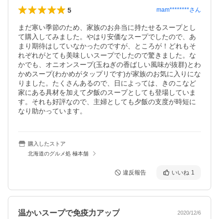
5
mam********
さん
まだ寒い季節のため、家族のお弁当に持たせるスープとし
て購入してみました。やはり安価なスープでしたので、あ
まり期待はしていなかったのですが、ところが！どれもそ
れぞれがとても美味しいスープでしたので驚きました。な
かでも、オニオンスープ(玉ねぎの香ばしい風味が抜群)とわ
かめスープ(わかめがタップリです)が家族のお気に入りにな
りました。たくさんあるので、日によっては、きのこなど
家にある具材を加えて夕飯のスープとしても登場していま
す。それも好評なので、主婦としても夕飯の支度が時短に
なり助かっています。
購入したストア
北海道のグルメ処 極本舗
違反報告
いいね
1
温かいスープで免疫力アップ
2020/12/6