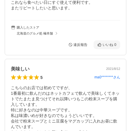
これなら食べたい日にすぐ使えて便利です。

またリピートしたいと思います。
購入したストア
北海道のグルメ処 極本舗
違反報告
いいね
0
美味しい
2021/8/12
5
ma0********
さん
こちらのお店では初めてですが、

1番最初に飲んだのはネットカフェで飲んで美味しくてネッ
トでたまたま見つけてそれ以降いつもこの粉末スープを購
入しています。

特に好きなのは中華スープです。

私は味濃いめが好きなのでちょうどいいです。

会社で粉末スープとミニ豆腐をマグカップに入れお昼に飲
んでいます。
