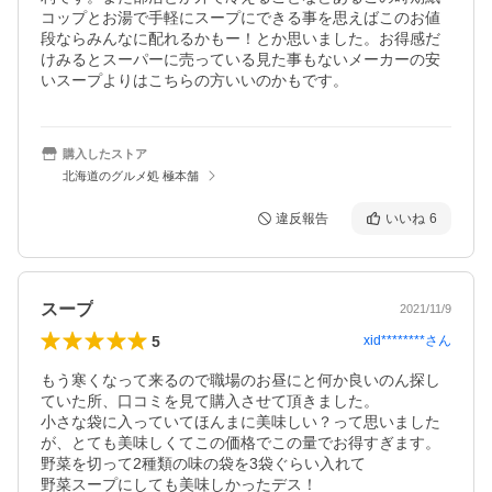
コップとお湯で手軽にスープにできる事を思えばこのお値
段ならみんなに配れるかもー！とか思いました。お得感だ
けみるとスーパーに売っている見た事もないメーカーの安
いスープよりはこちらの方いいのかもです。
購入したストア
北海道のグルメ処 極本舗
違反報告
いいね
6
スープ
2021/11/9
5
xid********
さん
もう寒くなって来るので職場のお昼にと何か良いのん探し
ていた所、口コミを見て購入させて頂きました。

小さな袋に入っていてほんまに美味しい？って思いました
が、とても美味しくてこの価格でこの量でお得すぎます。

野菜を切って2種類の味の袋を3袋ぐらい入れて

野菜スープにしても美味しかったデス！
