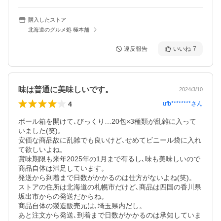
購入したストア
北海道のグルメ処 極本舗
違反報告
いいね
7
味は普通に美味しいです。
2024/3/10
4
ufb********
さん
ボール箱を開けて､びっくり…20包×3種類が乱雑に入って
いました(笑)。

安価な商品故に乱雑でも良いけど､せめてビニール袋に入れ
て欲しいよね。

賞味期限も来年2025年の1月まで有るし､味も美味しいので
商品自体は満足しています。

発送から到着まで日数がかかるのは仕方がないよね(笑)。

ストアの住所は北海道の札幌市だけど､商品は四国の香川県
坂出市からの発送だからね。

商品自体の製造販売元は､埼玉県内だし。

あと注文から発送､到着まで日数がかかるのは承知していま