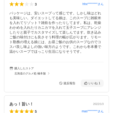
3
hhx********
さん
パッケージは、安いスープって感じです。しかし味はどれ
も美味しい。ダイエットしてる娘は、このスープに雑穀米
を入れてリゾット？雑炊を作ったりしてます。私は、乾燥
わかめを入れたりカニカマを入れて玉子スープにアレンジ
したりと親子でカスタマイズして楽しんでます。炊き込み
ご飯の味付けにも良さそう料理の幅が広がります。リモー
ト勤務の増える娘には、お昼ご飯のお供のスープなのでコ
スパ良し味よしの強い味方のようです。これから冬本番で
温かいスープでほっこり生活になりそうです。
購入したストア
北海道のグルメ処 極本舗
違反報告
いいね
1
あっ！旨い！
2022/1/3
5
mas********
さん