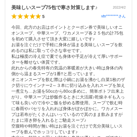
美味しいスープ75包で寒さ対策します♪
2022/4/2
5
vtn********
さん
今回、此方のお店はポイントとクーポン券で美味しいオニ
オンスープ、中華スープ、ワカメスープ各２５包の計75包
を初めて購入させて頂き大変に嬉しいです♪

お湯を注ぐだけで手軽に身体が温まる美味しいスープを飲
めるのは私に取って小さな幸せです。

私は極度の冷え症で夏でも身体や手足が冷えて厚いサポー
ターを離せない体質です。

此れからの春先特有の気温の寒暖差が大きい時は身体の内
側から温まるスープが1番!!と思っています。

オニオンスープを飲む際は小鍋にお湯を沸かし白菜1枚のザ
ク切りにウインナー2～３本に切り込みを入れスープを加え
一煮立ち…お湯を50ccから80cc多めに。簡単ポトフ出来上
がり。中華スープは炒飯作るときに大活躍♪乾燥ネギも入っ
て味も良いので冷やご飯を炒める際使用。スープで飲む時
に春雨やパセリを入れれば身体がぽかぽかに。ワカメスー
プは若布がたくさんはいっているので其のまま飲みますが
たまに溶き卵を入れるとご馳走スープ♪

空腹時や時間が無い時はお湯を注ぐだけで充分美味しいス
ープを飲んでホッコリしています♪
