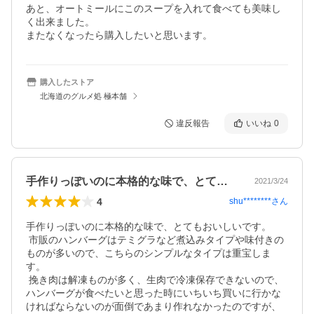
あと、オートミールにこのスープを入れて食べても美味し
く出来ました。

またなくなったら購入したいと思います。
購入したストア
北海道のグルメ処 極本舗
違反報告
いいね
0
手作りっぽいのに本格的な味で、とてもお…
2021/3/24
4
shu********
さん
手作りっぽいのに本格的な味で、とてもおいしいです。

 市販のハンバーグはテミグラなど煮込みタイプや味付きの
ものが多いので、こちらのシンプルなタイプは重宝しま
す。

 挽き肉は解凍ものが多く、生肉で冷凍保存できないので、
ハンバーグが食べたいと思った時にいちいち買いに行かな
ければならないのが面倒であまり作れなかったのですが、