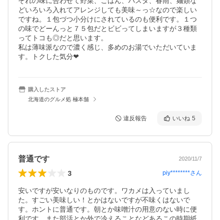
ぞれの味に合わせて野菜、ごはん、パスタ、春雨、麺類な
どいろいろ入れてアレンジしても美味～っ☆なので楽しい
ですね。１包づつ小分けにされているのも便利です。１つ
の味でどーんっと７５包だとビビってしまいますが３種類
ってトコも◎だと思います。

私は薄味派なので濃く感じ、多めのお湯でいただいていま
す。トクした気分❤
購入したストア
北海道のグルメ処 極本舗
違反報告
いいね
5
普通です
2020/11/7
3
piy********
さん
安いですが安いなりのものです。ワカメは入っていまし
た。すごい美味しい！とかはないですが不味くはないで
す。ホントに普通です。朝とか味噌汁の用意のない時に便
利です。また部活とか外で冷えることなどあるこの時期紙