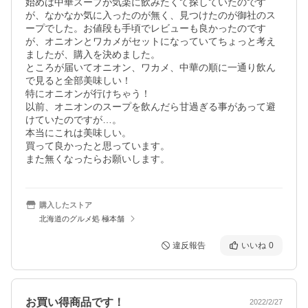
始めは中華スープが気楽に飲みたくて探していたのです
が、なかなか気に入ったのが無く、見つけたのが御社のス
ープでした。お値段も手頃でレビューも良かったのです
が、オニオンとワカメがセットになっていてちょっと考え
ましたが、購入を決めました。

ところが届いてオニオン、ワカメ、中華の順に一通り飲ん
で見ると全部美味しい！

特にオニオンが行けちゃう！

以前、オニオンのスープを飲んだら甘過ぎる事があって避
けていたのですが…。

本当にこれは美味しい。

買って良かったと思っています。

また無くなったらお願いします。
購入したストア
北海道のグルメ処 極本舗
違反報告
いいね
0
お買い得商品です！
2022/2/27