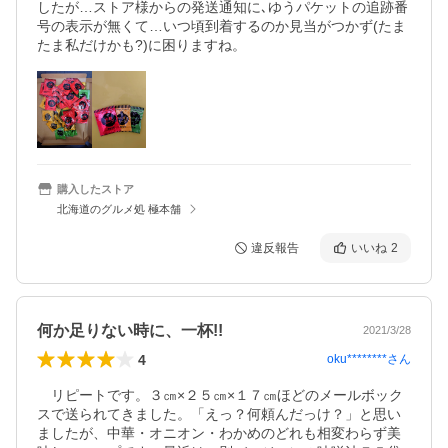
したが…ストア様からの発送通知に､ゆうパケットの追跡番
号の表示が無くて…いつ頃到着するのか見当がつかず(たま
購入したストア
北海道のグルメ処 極本舗
違反報告
いいね
2
何か足りない時に、一杯!!
2021/3/28
4
oku********
さん
　リピートです。３㎝×２５㎝×１７㎝ほどのメールボック
スで送られてきました。「えっ？何頼んだっけ？」と思い
ましたが、中華・オニオン・わかめのどれも相変わらず美