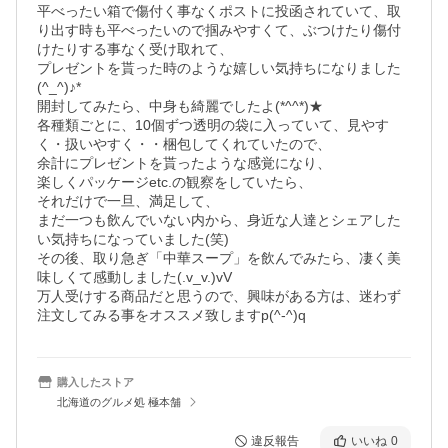
平べったい箱で傷付く事なくポストに投函されていて、取
り出す時も平べったいので掴みやすくて、ぶつけたり傷付
けたりする事なく受け取れて、

プレゼントを貰った時のような嬉しい気持ちになりました
(^_^)♪*

開封してみたら、中身も綺麗でしたよ(*^^*)★

各種類ごとに、10個ずつ透明の袋に入っていて、見やす
く・扱いやすく・・梱包してくれていたので、

余計にプレゼントを貰ったような感覚になり、

楽しくパッケージetc.の観察をしていたら、

それだけで一旦、満足して、

まだ一つも飲んでいない内から、身近な人達とシェアした
い気持ちになっていました(笑)

その後、取り急ぎ「中華スープ」を飲んでみたら、凄く美
味しくて感動しました(.v_v.)vV

万人受けする商品だと思うので、興味がある方は、迷わず
注文してみる事をオススメ致しますp(^-^)q
購入したストア
北海道のグルメ処 極本舗
違反報告
いいね
0