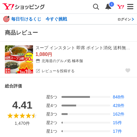
i
毎日引けるくじ 今すぐ挑戦
ログイン
商品レビュー
スープ インスタント 即席 ポイント消化 送料無料 食品 業務用 オニオンスープ 中華スープ 60食 3種類（中華・オニオン・わかめ 各20個） 〔メール便出荷〕
1,080
円
北海道のグルメ処 極本舗
レビューを投稿する
総合評価
星
5
つ
848
件
4.41
星
4
つ
428
件
星
3
つ
162
件
星
2
つ
15
件
1,470
件
星
1
つ
17
件