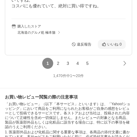
いですね。

コスパにも優れていて、絶対に買い得ですね。
購入したストア
北海道のグルメ処 極本舗
違反報告
いいね
0
1
2
3
4
5
1,470
件中
1
〜
20
件
お買い物レビュー閲覧の際の注意事項
「お買い物レビュー」（以下「本サービス」といいます）は、「Yahoo!ショ
ッピング」において商品をご利用になられたお客様がご自身の感想をレビュ
ーとして投稿できるサービスです。各ストアおよび当社は、投稿された内容
について正確性を含め一切保証しません。またレビューの対象となる商品、
製品が医薬部外品もしくは化粧品に該当する場合には、特に以下の事項を確
認のうえご利用ください。
1. 医薬部外品および化粧品に関する重要な事項は、各商品の添付文書に書か
れています。本サービスをご利用いただく前に、必ず添付文書をお読みくだ