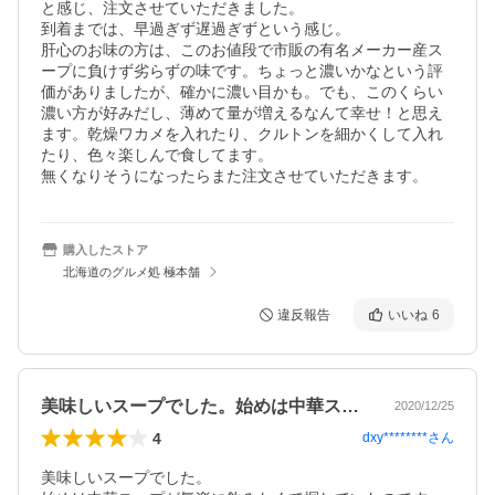
と感じ、注文させていただきました。

到着までは、早過ぎず遅過ぎずという感じ。

肝心のお味の方は、このお値段で市販の有名メーカー産ス
ープに負けず劣らずの味です。ちょっと濃いかなという評
価がありましたが、確かに濃い目かも。でも、このくらい
濃い方が好みだし、薄めて量が増えるなんて幸せ！と思え
ます。乾燥ワカメを入れたり、クルトンを細かくして入れ
たり、色々楽しんで食してます。

無くなりそうになったらまた注文させていただきます。
購入したストア
北海道のグルメ処 極本舗
違反報告
いいね
6
美味しいスープでした。始めは中華スープ…
2020/12/25
4
dxy********
さん
美味しいスープでした。
