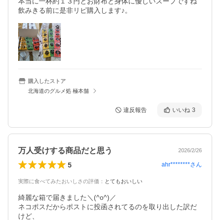
本当に一杯約１３円とお財布と身体に優しいスープですね
購入したストア
北海道のグルメ処 極本舗
違反報告
いいね
3
万人受けする商品だと思う
2026/2/26
5
ahr********
さん
実際に食べてみたおいしさの評価
：
とてもおいしい
綺麗な箱で届きました＼(^o^)／

ネコポスだからポストに投函されてるのを取り出した訳だ
けど、
