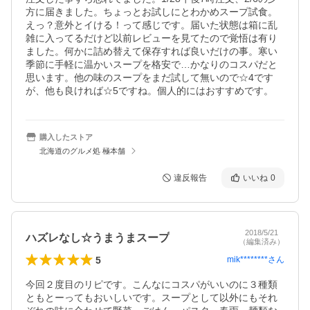
方に届きました。ちょっとお試しにとわかめスープ試食。
えっ？意外とイける！って感じです。届いた状態は箱に乱
雑に入ってるだけど以前レビューを見てたので覚悟は有り
ました。何かに詰め替えて保存すれば良いだけの事。寒い
季節に手軽に温かいスープを格安で…かなりのコスパだと
思います。他の味のスープをまだ試して無いので☆4です
が、他も良ければ☆5ですね。個人的にはおすすめです。
購入したストア
北海道のグルメ処 極本舗
違反報告
いいね
0
2018/5/21
ハズレなし☆うまうまスープ
（編集済み）
5
mik********
さん
今回２度目のリピです。こんなにコスパがいいのに３種類
ともとーってもおいしいです。スープとして以外にもそれ