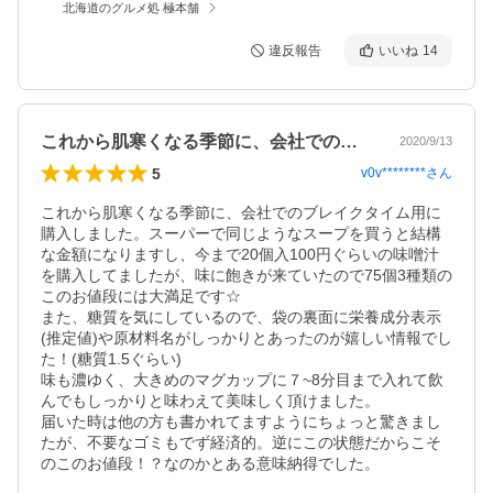
北海道のグルメ処 極本舗
違反報告
いいね
14
これから肌寒くなる季節に、会社でのブレ…
2020/9/13
5
v0v********
さん
これから肌寒くなる季節に、会社でのブレイクタイム用に
購入しました。スーパーで同じようなスープを買うと結構
な金額になりますし、今まで20個入100円ぐらいの味噌汁
を購入してましたが、味に飽きが来ていたので75個3種類の
このお値段には大満足です☆

また、糖質を気にしているので、袋の裏面に栄養成分表示
(推定値)や原材料名がしっかりとあったのが嬉しい情報でし
た！(糖質1.5ぐらい)

味も濃ゆく、大きめのマグカップに７~8分目まで入れて飲
んでもしっかりと味わえて美味しく頂けました。

届いた時は他の方も書かれてますようにちょっと驚きまし
たが、不要なゴミもでず経済的。逆にこの状態だからこそ
のこのお値段！？なのかとある意味納得でした。