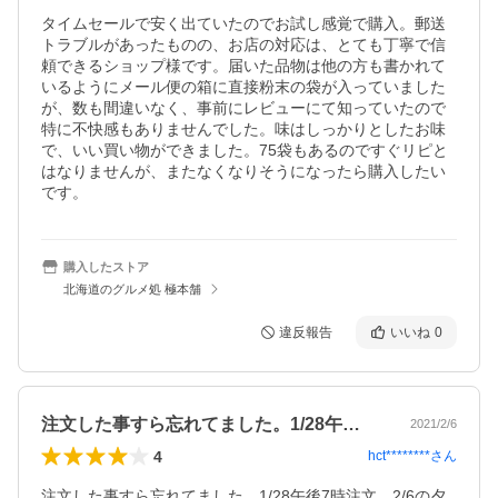
タイムセールで安く出ていたのでお試し感覚で購入。郵送
トラブルがあったものの、お店の対応は、とても丁寧で信
頼できるショップ様です。届いた品物は他の方も書かれて
いるようにメール便の箱に直接粉末の袋が入っていました
が、数も間違いなく、事前にレビューにて知っていたので
特に不快感もありませんでした。味はしっかりとしたお味
で、いい買い物ができました。75袋もあるのですぐリピと
はなりませんが、またなくなりそうになったら購入したい
です。
購入したストア
北海道のグルメ処 極本舗
違反報告
いいね
0
注文した事すら忘れてました。1/28午…
2021/2/6
4
hct********
さん
注文した事すら忘れてました。1/28午後7時注文、2/6の夕