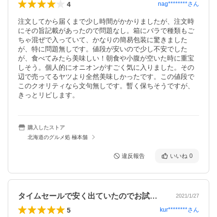
4
nag********
さん
注文してから届くまで少し時間がかかりましたが、注文時
にその旨記載があったので問題なし。箱にバラで種類もご
ちゃ混ぜで入っていて、かなりの簡易包装に驚きました
が、特に問題無しです。値段が安いので少し不安でした
が、食べてみたら美味しい！朝食や小腹が空いた時に重宝
しそう。個人的にオニオンがすごく気に入りました。その
辺で売ってるヤツより全然美味しかったです。この値段で
このクオリティなら文句無しです。暫く保ちそうですが、
きっとリピします。
購入したストア
北海道のグルメ処 極本舗
違反報告
いいね
0
タイムセールで安く出ていたのでお試し感…
2021/1/27
5
kur********
さん