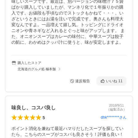
味しいスープです。最近は、別バージョンの味噌汁７５袋
ばかり購入していましたが、マンネリ化で１年振りかの購
入です。お値段も手頃なのでストックもかねて・・・。い
ざというときにはお湯を注いで完成です。奥さんも料理大
変なんですよ。一品増えて嬉し気。トッピングにドライオ
ニオンや青ネギなど入れるとぐっと味がアップします。 ま
た、オニオンスープはカレーの味付に、中華スープは餃子
の餡に、わかめはクッパ汁に使うと、味が安定しますよ。
購入したストア
北海道のグルメ処 極本舗
違反報告
いいね
11
2018/9/11
味良し、コスパ良し
（編集済み）
5
dhk********
さん
ポイント消化を兼ねて最近ハマりだしたスープを探してい
たら、こちらのスープがコスパも良さそう！評価も良い！