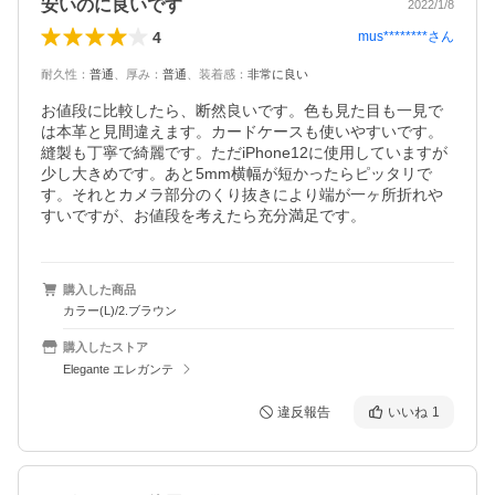
安いのに良いです
2022/1/8
4
mus********
さん
耐久性
：
普通
、
厚み
：
普通
、
装着感
：
非常に良い
お値段に比較したら、断然良いです。色も見た目も一見で
は本革と見間違えます。カードケースも使いやすいです。
縫製も丁寧で綺麗です。ただiPhone12に使用していますが

少し大きめです。あと5mm横幅が短かったらピッタリで
す。それとカメラ部分のくり抜きにより端が一ヶ所折れや
購入した商品
カラー(L)/2.ブラウン
購入したストア
Elegante エレガンテ
違反報告
いいね
1