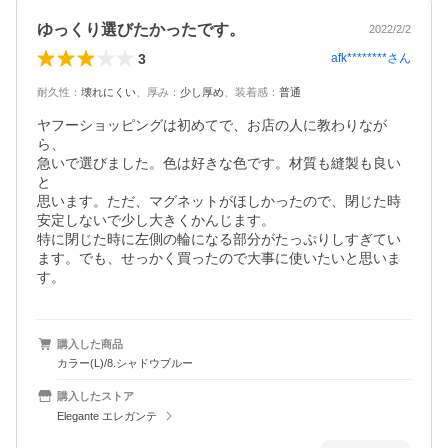
ゆっくり選びたかったです。
2022/2/2
3
afk********
さん
耐久性
：
壊れにくい
、
厚み
：
少し厚め
、
装着感
：
普通
ヤフーショッピングは初めてで、お店の人に教わりなが
ら、

急いで選びました。色は好きな色です。材質も縫製も良い
と

思います。ただ、マグネットがほしかったので、閉じた時

安定しないで少し大きくかんじます。

特に閉じた時に左側の輪になる部分がたっぷりしすぎてい
ます。でも、せっかく買ったので大事に使いたいと思いま
す。
購入した商品
カラー(L)/8.シャドウブルー
購入したストア
Elegante エレガンテ