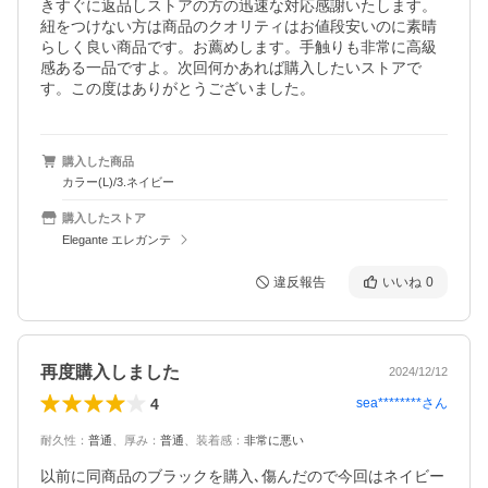
きすぐに返品しストアの方の迅速な対応感謝いたします。
紐をつけない方は商品のクオリティはお値段安いのに素晴
らしく良い商品です。お薦めします。手触りも非常に高級
感ある一品ですよ。次回何かあれば購入したいストアで
す。この度はありがとうございました。
購入した商品
カラー(L)/3.ネイビー
購入したストア
Elegante エレガンテ
違反報告
いいね
0
再度購入しました
2024/12/12
4
sea********
さん
耐久性
：
普通
、
厚み
：
普通
、
装着感
：
非常に悪い
以前に同商品のブラックを購入､傷んだので今回はネイビー