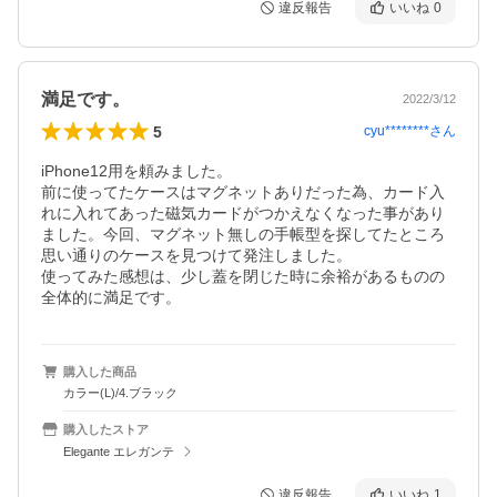
違反報告
いいね
0
満足です。
2022/3/12
5
cyu********
さん
iPhone12用を頼みました。

前に使ってたケースはマグネットありだった為、カード入
れに入れてあった磁気カードがつかえなくなった事があり
ました。今回、マグネット無しの手帳型を探してたところ
思い通りのケースを見つけて発注しました。

使ってみた感想は、少し蓋を閉じた時に余裕があるものの
全体的に満足です。
購入した商品
カラー(L)/4.ブラック
購入したストア
Elegante エレガンテ
違反報告
いいね
1