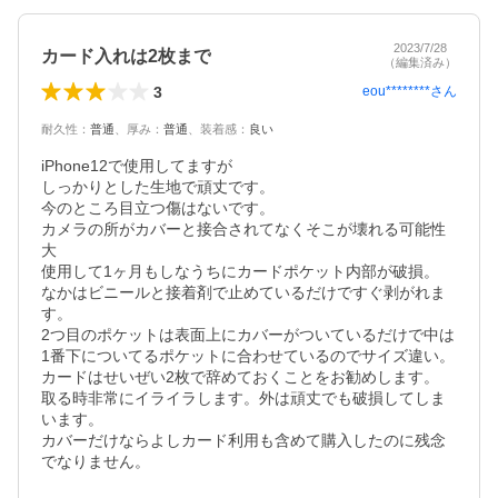
2023/7/28
カード入れは2枚まで
（編集済み）
3
eou********
さん
耐久性
：
普通
、
厚み
：
普通
、
装着感
：
良い
iPhone12で使用してますが

しっかりとした生地で頑丈です。

今のところ目立つ傷はないです。

カメラの所がカバーと接合されてなくそこが壊れる可能性
大

使用して1ヶ月もしなうちにカードポケット内部が破損。

なかはビニールと接着剤で止めているだけですぐ剥がれま
す。

2つ目のポケットは表面上にカバーがついているだけで中は
1番下についてるポケットに合わせているのでサイズ違い。

カードはせいぜい2枚で辞めておくことをお勧めします。

取る時非常にイライラします。外は頑丈でも破損してしま
います。

カバーだけならよしカード利用も含めて購入したのに残念
でなりません。