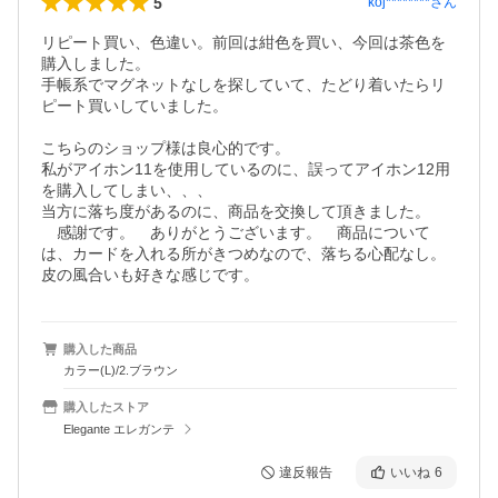
5
koj********
さん
リピート買い、色違い。前回は紺色を買い、今回は茶色を
購入しました。

手帳系でマグネットなしを探していて、たどり着いたらリ
ピート買いしていました。

こちらのショップ様は良心的です。

私がアイホン11を使用しているのに、誤ってアイホン12用
を購入してしまい、、、

当方に落ち度があるのに、商品を交換して頂きました。　
　感謝です。　ありがとうございます。　商品について
は、カードを入れる所がきつめなので、落ちる心配なし。
皮の風合いも好きな感じです。
購入した商品
カラー(L)/2.ブラウン
購入したストア
Elegante エレガンテ
違反報告
いいね
6