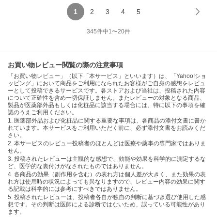
1
2
3
4
5
345
件中
1
〜
20
件
お買い物レビュー閲覧の際の注意事項
「お買い物レビュー」（以下「本サービス」といいます）は、「Yahoo!ショ
ッピング」において商品をご利用になられたお客様がご自身の感想をレビュ
ーとして投稿できるサービスです。各ストアおよび当社は、投稿された内容
について正確性を含め一切保証しません。またレビューの対象となる商品、
製品が医薬部外品もしくは化粧品に該当する場合には、特に以下の事項を確
認のうえご利用ください。
1. 医薬部外品および化粧品に関する重要な事項は、各商品の添付文書に書か
れています。本サービスをご利用いただく前に、必ず添付文書をお読みくだ
さい。
2. 本サービスのレビュー投稿者のほとんどは医療や薬事の専門家ではありま
せん。
3. 投稿されたレビューは主観的な感想で、効能や効果を科学的に測定するな
ど、医学的な裏付けがなされたものではありません。
4. 各商品の効果（副作用を含む）の表れ方は個人差が大きく、また効果の表
れ方は使用時の状況によっても異なりますので、レビュー内容の効果に関す
る記載は科学的には参考にすべきではありません。
5. 投稿されたレビューは、投稿者各自が独自の判断に基づき選び使用した感
想です。その判断は医師による診断ではないため、誤っている可能性があり
ます。