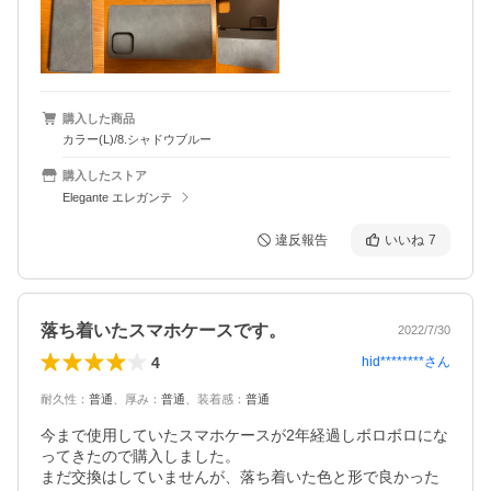
購入した商品
カラー(L)/8.シャドウブルー
購入したストア
Elegante エレガンテ
違反報告
いいね
7
落ち着いたスマホケースです。
2022/7/30
4
hid********
さん
耐久性
：
普通
、
厚み
：
普通
、
装着感
：
普通
今まで使用していたスマホケースが2年経過しボロボロにな
ってきたので購入しました。

まだ交換はしていませんが、落ち着いた色と形で良かった