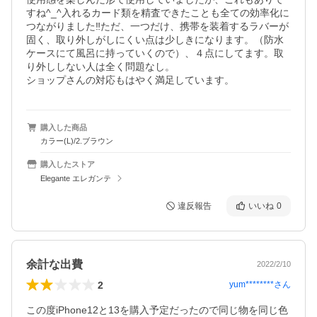
すね^_^入れるカード類を精査できたことも全ての効率化に
つながりました‼️ただ、一つだけ、携帯を装着するラバーが
固く、取り外しがしにくい点は少しきになります。（防水
ケースにて風呂に持っていくので）、４点にしてます。取
り外ししない人は全く問題なし。

ショップさんの対応もはやく満足しています。
購入した商品
カラー(L)/2.ブラウン
購入したストア
Elegante エレガンテ
違反報告
いいね
0
余計な出費
2022/2/10
2
yum********
さん
この度iPhone12と13を購入予定だったので同じ物を同じ色