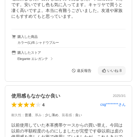
です。安いですし色も気に入ってます。キャリヤで買うと
凄く高いですよ。本当に有難うございました。友達や家族
にもすすめてもと思っています。
購入した商品
カラー(L)/8.シャドウブルー
購入したストア
Elegante エレガンテ
違反報告
いいね
8
使用感もなかなか良い
2025/3/1
4
csg********
さん
耐久性
：
普通
、
厚み
：
少し薄め
、
装着感
：
良い
以前使用していた本革携帯ケースからの買い替え。今回は
以前の半額程度のものにしましたが完璧です😄以前は皮の
使用感を楽しんだ形で使用していましたが、これもありで