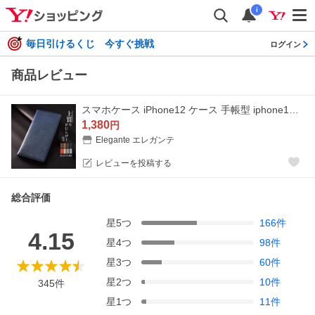
i
毎日引けるくじ 今すぐ挑戦
ログイン
商品レビュー
スマホケース iPhone12 ケース 手帳型 iphone12 カバー アイフォン12 アイホン12 携帯ケース スマホカバー iphoneケース YH
1,380
円
Elegante エレガンテ
レビューを投稿する
総合評価
星
5
つ
166
件
4.15
星
4
つ
98
件
星
3
つ
60
件
星
2
つ
10
件
345
件
星
1
つ
11
件