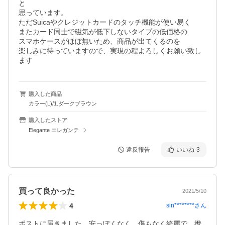
と

思っています。

ただSuicaやクレジットカードのタッチ機能が使い易く

またカード同士で磁気が低下しないタイプの低価格の

スマホケースがほぼ無いため、商品が出てくるのを

楽しみに待っていますので、実現の程よろしくお願い致し
ます
購入した商品
カラー(L)/1.ダークブラウン
購入したストア
Elegante エレガンテ
違反報告
いいね
3
買って良かった
2021/5/10
4
sin********
さん
ポストに届きました。安っぽくなく、傷もなく綺麗で、携