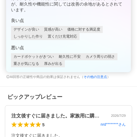
が、耐久性や機能性に関しては改善の余地があるとされて
います。
良い点
デザインが良い
質感が高い
価格に対する満足度
しっかりした作り
置くだけ充電対応
悪い点
カードポケットがきつい
耐久性に不安
カメラ周りの弱さ
重さが気になる
厚みが出る
AI回答の正確性や商品の効果は保証されません（
その他の注意点
）
ピックアップレビュー
注文後すぐに届きました。家族用に購入し…
2026/7/29
5
nrd********
さん
注文後すぐに届きました。
