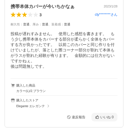
携帯本体カバーが今いちかなぁ
2023/1/28
3
cty********
さん
耐久性
：
普通
、
厚み
：
普通
、
装着感
：
普通
投稿が遅れすみません。　使用した感想を書きます。　も
う少し携帯本体をカバーする部分が柔らかく全体をカバー
する方が良かったです。　以前このカバーと同じ作りを付
けていましたが、落とした際コーナー部分が割れて本体も
がラスが割れた経験が有ります。　金額的には仕方がない
ですかねぇ。

後は問題無しです。
購入した商品
カラー(L)/2.ブラウン
購入したストア
Elegante エレガンテ
違反報告
いいね
0