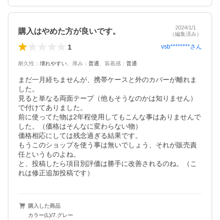
2024/1/1
購入はやめた方が良いです。
（編集済み）
1
vsb********
さん
耐久性
：
壊れやすい
、
厚み
：
普通
、
装着感
：
普通
まだ一月経ちませんが、携帯ケースと外のカバーが離れま
した。

見ると単なる両面テープ（他もそうなのかは知りません）
で付けてありました。

前に使ってた物は2年程使用してもこんな事はありませんで
した。（価格はそんなに変わらない物）

価格相応にしては残念過ぎる結果です。

もうこのショップを使う事は無いでしょう、それが販売責
任というものよね。

と、投稿したら項目別評価は勝手に改善されるのね。（こ
れは修正追加投稿です）
購入した商品
カラー(L)/7.グレー