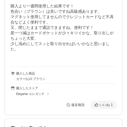
購入より一週間使用した結果です！　

色合い（ブラウン）は良いですね高級感あります、

マグネット使用してませんのでクレジットカードなど不具
合などよく便利です。

又、閉じたままで通話できますね、便利です！

星一つ減はカードポケットが少々キツイかな、取り出しが
ちょっと大変、

少し浅めにしてスッと取り出せればいいかなと思いまし
た。

購入した商品
カラー(L)/2.ブラウン
購入したストア
Elegante エレガンテ
違反報告
いいね
1