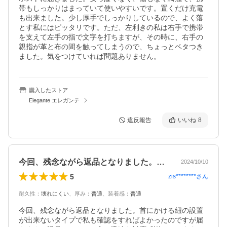
帯もしっかりはまっていて使いやすいです。置くだけ充電
も出来ました。少し厚手でしっかりしているので、よく落
とす私にはピッタリです。ただ、左利きの私は右手で携帯
を支えて左手の指で文字を打ちますが、その時に、右手の
親指が革と布の間を触ってしまうので、ちょっとベタつき
ました。気をつけていれば問題ありません。
購入したストア
Elegante エレガンテ
違反報告
いいね
8
今回、残念ながら返品となりました。首に…
2024/10/10
5
zis********
さん
耐久性
：
壊れにくい
、
厚み
：
普通
、
装着感
：
普通
今回、残念ながら返品となりました。首にかける紐の設置
が出来ないタイプで私も確認をすればよかったのですが届