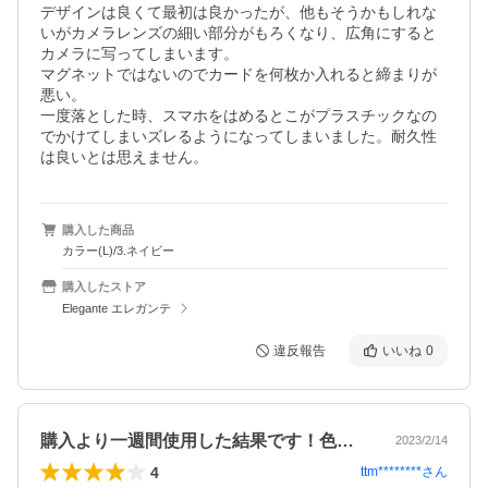
デザインは良くて最初は良かったが、他もそうかもしれな
いがカメラレンズの細い部分がもろくなり、広角にすると
カメラに写ってしまいます。

マグネットではないのでカードを何枚か入れると締まりが
悪い。

一度落とした時、スマホをはめるとこがプラスチックなの
でかけてしまいズレるようになってしまいました。耐久性
は良いとは思えません。
購入した商品
カラー(L)/3.ネイビー
購入したストア
Elegante エレガンテ
違反報告
いいね
0
購入より一週間使用した結果です！色合い…
2023/2/14
4
ttm********
さん