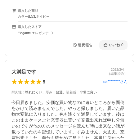
購入した商品
カラー(L)/3.ネイビー
購入したストア
Elegante エレガンテ
違反報告
いいね
0
2022/3/4
大満足です
（編集済み）
5
sel********
さん
耐久性
：
壊れにくい
、
厚み
：
普通
、
装着感
：
非常に良い
今日届きました。安価な買い物なのに遠いところから面倒
をかけて済みませんでした。やっと探しました。届いた品
物大変気に入りました。色も淡くて満足しています。後は
このままケースごと充電器に置いて充電出来れば申し分無
いのですが他の方のメッセージを読んだ時に出来ない話が
載っていたのを記憶しています。すみません。大丈夫、充
電出来ました。自分も確かめて見ました。本当に良かった