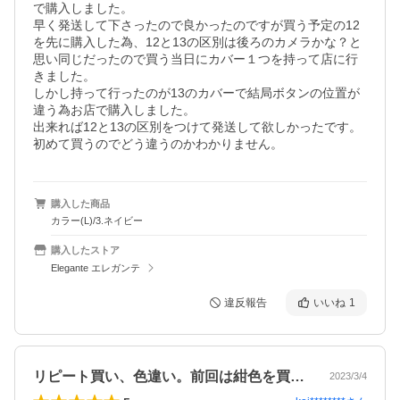
で購入しました。

早く発送して下さったので良かったのですが買う予定の12
を先に購入した為、12と13の区別は後ろのカメラかな？と
思い同じだったので買う当日にカバー１つを持って店に行
きました。

しかし持って行ったのが13のカバーで結局ボタンの位置が
違う為お店で購入しました。

出来れば12と13の区別をつけて発送して欲しかったです。

初めて買うのでどう違うのかわかりません。
購入した商品
カラー(L)/3.ネイビー
購入したストア
Elegante エレガンテ
違反報告
いいね
1
リピート買い、色違い。前回は紺色を買い…
2023/3/4