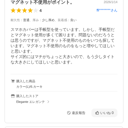
マグネット不使用がポイント。
2026/1/14
4
ffi********
さん
耐久性
：
普通
、
厚み
：
少し厚め
、
装着感
：
良い
スマホカバーは手帳型を使っています。しかし、手帳型だ
とマグネット使用が多くて困ります。問題ないのだろうと
は思うのですが、マグネット不使用のものをいつも探して
います。マグネット不使用のものをもっと増やしてほしい
と思います。

サイズ的にはマチがちょっと大きいので、もう少しタイト
な大きさにしてほしいと思います。
購入した商品
カラー(L)/6.カーキ
購入したストア
Elegante エレガンテ
違反報告
いいね
0