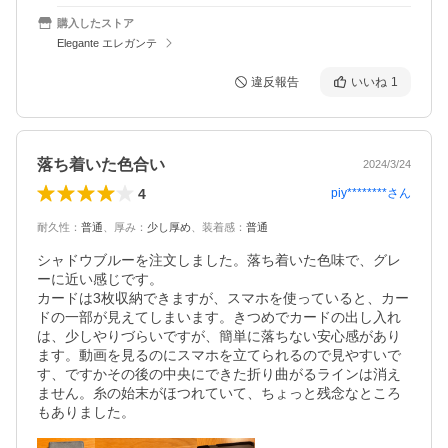
購入したストア
Elegante エレガンテ
違反報告
いいね
1
落ち着いた色合い
2024/3/24
4
piy********
さん
耐久性
：
普通
、
厚み
：
少し厚め
、
装着感
：
普通
シャドウブルーを注文しました。落ち着いた色味で、グレ
ーに近い感じです。

カードは3枚収納できますが、スマホを使っていると、カー
ドの一部が見えてしまいます。きつめでカードの出し入れ
は、少しやりづらいですが、簡単に落ちない安心感があり
ます。動画を見るのにスマホを立てられるので見やすいで
す、ですかその後の中央にできた折り曲がるラインは消え
ません。糸の始末がほつれていて、ちょっと残念なところ
もありました。