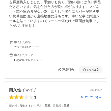
を再度購入しました。手触りも良く､価格の割には良い商品
だと思います。気を付けた方が良い点があります。マグネ
ット式や留め具がない為、落とした場合にカバーが開き重
い携帯画面側から直接地面に落ちます。幸いな事に保護シ
ールを貼っていますのでシールの傷だけで画面は無事でし
たが､ご注意を！
購入した商品
カラー(L)/3.ネイビー
購入したストア
Elegante エレガンテ
違反報告
いいね
0
耐久性イマイチ
2024/7/22
3
h_s********
さん
耐久性
：
壊れやすい
、
厚み
：
普通
、
装着感
：
普通