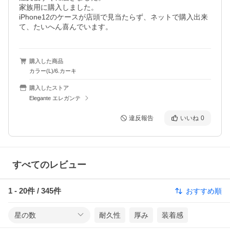
家族用に購入しました。

iPhone12のケースが店頭で見当たらず、ネットで購入出来
て、たいへん喜んでいます。
購入した商品
カラー(L)/6.カーキ
購入したストア
Elegante エレガンテ
違反報告
いいね
0
すべてのレビュー
1
-
20
件 /
345
件
おすすめ順
星の数
耐久性
厚み
装着感