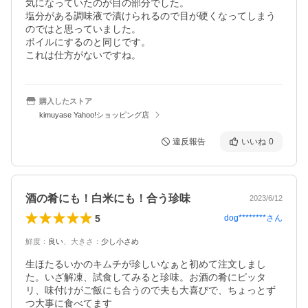
気になっていたのが目の部分でした。

塩分がある調味液で漬けられるので目が硬くなってしまう
のではと思っていました。

ボイルにするのと同じです。

これは仕方がないですね。
購入したストア
kimuyase Yahoo!ショッピング店
違反報告
いいね
0
酒の肴にも！白米にも！合う珍味
2023/6/12
5
dog********
さん
鮮度
：
良い
、
大きさ
：
少し小さめ
生ほたるいかのキムチが珍しいなぁと初めて注文しまし
た。いざ解凍、試食してみると珍味。お酒の肴にピッタ
リ、味付けがご飯にも合うので夫も大喜びで、ちょっとず
つ大事に食べてます