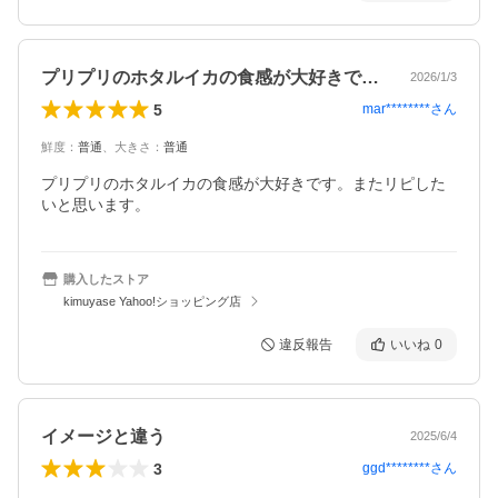
プリプリのホタルイカの食感が大好きです…
2026/1/3
5
mar********
さん
鮮度
：
普通
、
大きさ
：
普通
プリプリのホタルイカの食感が大好きです。またリピした
いと思います。
購入したストア
kimuyase Yahoo!ショッピング店
違反報告
いいね
0
イメージと違う
2025/6/4
3
ggd********
さん