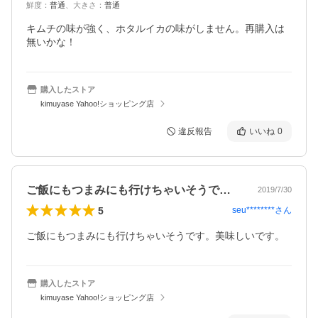
鮮度
：
普通
、
大きさ
：
普通
キムチの味が強く、ホタルイカの味がしません。再購入は
無いかな！
購入したストア
kimuyase Yahoo!ショッピング店
違反報告
いいね
0
ご飯にもつまみにも行けちゃいそうです。…
2019/7/30
5
seu********
さん
ご飯にもつまみにも行けちゃいそうです。美味しいです。
購入したストア
kimuyase Yahoo!ショッピング店