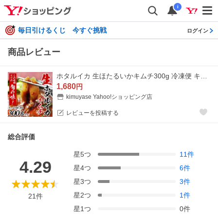
i
毎日引けるくじ 今すぐ挑戦
ログイン
商品レビュー
ホタルイカ 生ほたるいかキムチ300g 冷凍便 キムチ ほたるイカキムチ ホタルいかキムチ キムチ 国産 お取り寄せ ギフト 贈り物 プレゼント 期間限定 爆買
1,680
円
kimuyase Yahoo!ショッピング店
レビューを投稿する
総合評価
星
5
つ
11
件
4.29
星
4
つ
6
件
星
3
つ
3
件
星
2
つ
1
件
21
件
星
1
つ
0
件