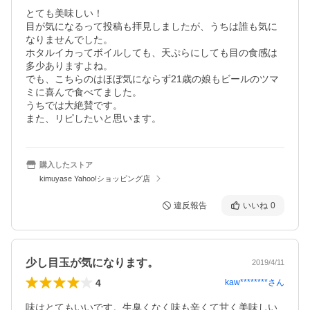
とても美味しい！

目が気になるって投稿も拝見しましたが、うちは誰も気に
なりませんでした。

ホタルイカってボイルしても、天ぷらにしても目の食感は
多少ありますよね。

でも、こちらのはほぼ気にならず21歳の娘もビールのツマ
ミに喜んで食べてました。

うちでは大絶賛です。

また、リピしたいと思います。
購入したストア
kimuyase Yahoo!ショッピング店
違反報告
いいね
0
少し目玉が気になります。
2019/4/11
4
kaw********
さん
味はとてもいいです。生臭くなく味も辛くて甘く美味しい