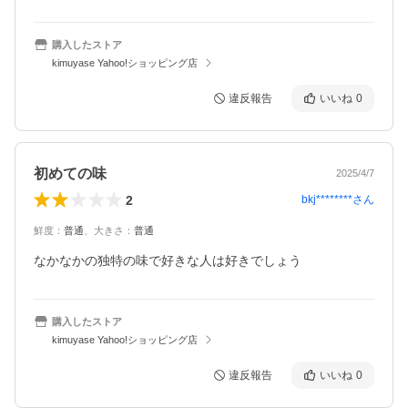
購入したストア
kimuyase Yahoo!ショッピング店
違反報告
いいね
0
初めての味
2025/4/7
2
bkj********
さん
鮮度
：
普通
、
大きさ
：
普通
なかなかの独特の味で好きな人は好きでしょう
購入したストア
kimuyase Yahoo!ショッピング店
違反報告
いいね
0