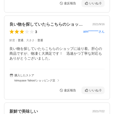
違反報告
いいね
0
良い物を探していたらこちらのショップに…
2021/9/16
3
aim********
さん
鮮度
：
普通
、
大きさ
：
普通
良い物を探していたらこちらのショップに辿り着。肝心の
商品ですが、物凄く大満足です！　迅速かつ丁寧な対応も
ありがとうございました。　
購入したストア
kimuyase Yahoo!ショッピング店
違反報告
いいね
0
新鮮で美味しい
2021/7/22