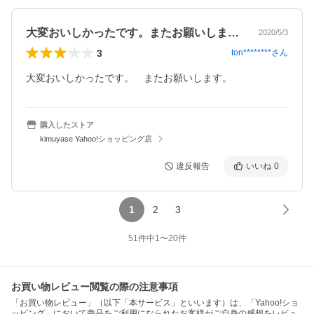
大変おいしかったです。またお願いします…
2020/5/3
3
ton********
さん
大変おいしかったです。　またお願いします。
購入したストア
kimuyase Yahoo!ショッピング店
違反報告
いいね
0
1
2
3
51
件中
1
〜
20
件
お買い物レビュー閲覧の際の注意事項
「お買い物レビュー」（以下「本サービス」といいます）は、「Yahoo!ショ
ッピング」において商品をご利用になられたお客様がご自身の感想をレビュ