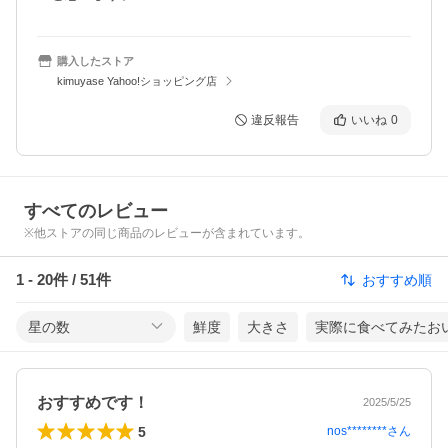
購入したストア
kimuyase Yahoo!ショッピング店
違反報告
いいね
0
すべてのレビュー
※他ストアの同じ商品のレビューが含まれています。
1
-
20
件 /
51
件
おすすめ順
星の数
鮮度
大きさ
実際に食べてみたお
おすすめです！
2025/5/25
5
nos********
さん