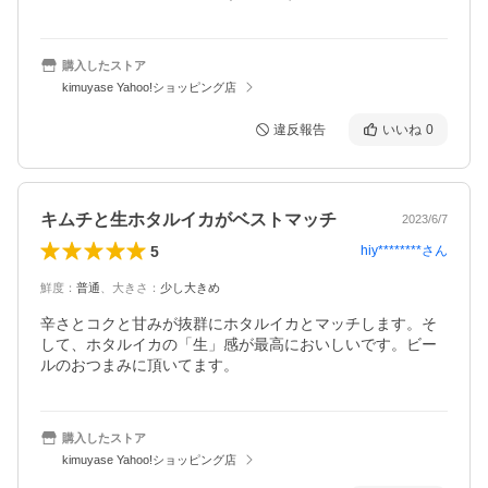
購入したストア
kimuyase Yahoo!ショッピング店
違反報告
いいね
0
キムチと生ホタルイカがベストマッチ
2023/6/7
5
hiy********
さん
鮮度
：
普通
、
大きさ
：
少し大きめ
辛さとコクと甘みが抜群にホタルイカとマッチします。そ
して、ホタルイカの「生」感が最高においしいです。ビー
ルのおつまみに頂いてます。
購入したストア
kimuyase Yahoo!ショッピング店