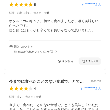
5
srt********
さん
鮮度
：
非常に良い
、
大きさ
：
普通
ホタルイカのキムチ。初めて食べましたが、凄く美味しい
かったです。

自分的にはもう少し辛くても良いかなって思いました。
購入したストア
kimuyase Yahoo!ショッピング店
違反報告
いいね
0
今までに食べたことのない食感で、とても…
2021/7/8
4
jg5********
さん
鮮度
：
良い
、
大きさ
：
普通
今までに食べたことのない食感で、とても美味しくいただ
きました。これからも変わった食材のものを期待しており