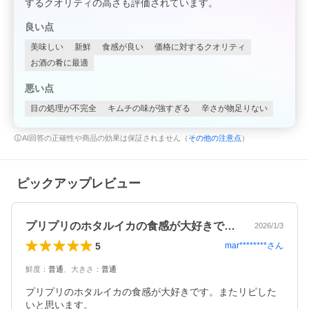
するクオリティの高さも評価されています。
良い点
美味しい
新鮮
食感が良い
価格に対するクオリティ
お酒の肴に最適
悪い点
目の処理が不完全
キムチの味が強すぎる
辛さが物足りない
AI回答の正確性や商品の効果は保証されません（
その他の注意点
）
ピックアップレビュー
プリプリのホタルイカの食感が大好きです…
2026/1/3
5
mar********
さん
鮮度
：
普通
、
大きさ
：
普通
プリプリのホタルイカの食感が大好きです。またリピした
いと思います。