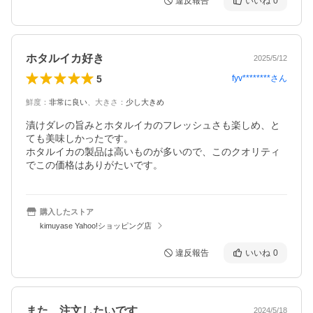
違反報告
いいね
0
ホタルイカ好き
2025/5/12
5
fyv********
さん
鮮度
：
非常に良い
、
大きさ
：
少し大きめ
漬けダレの旨みとホタルイカのフレッシュさも楽しめ、と
ても美味しかったです。

ホタルイカの製品は高いものが多いので、このクオリティ
でこの価格はありがたいです。
購入したストア
kimuyase Yahoo!ショッピング店
違反報告
いいね
0
また、注文したいです
2024/5/18