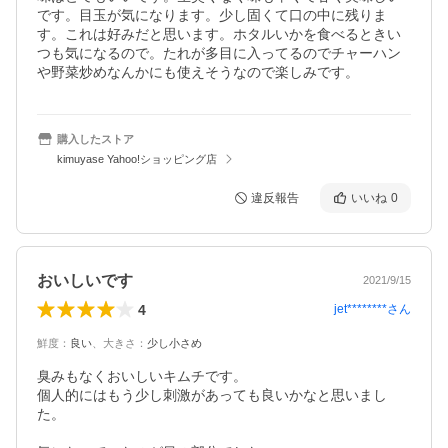
です。目玉が気になります。少し固くて口の中に残りま
す。これは好みだと思います。ホタルいかを食べるときい
つも気になるので。たれが多目に入ってるのでチャーハン
や野菜炒めなんかにも使えそうなので楽しみです。
購入したストア
kimuyase Yahoo!ショッピング店
違反報告
いいね
0
おいしいです
2021/9/15
4
jet********
さん
鮮度
：
良い
、
大きさ
：
少し小さめ
臭みもなくおいしいキムチです。

個人的にはもう少し刺激があっても良いかなと思いまし
た。
