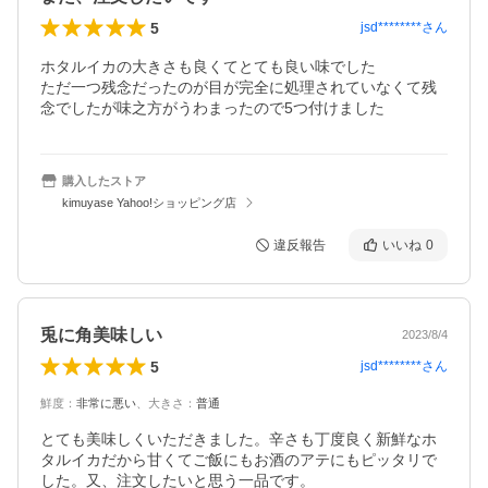
5
jsd********
さん
ホタルイカの大きさも良くてとても良い味でした

ただ一つ残念だったのが目が完全に処理されていなくて残
念でしたが味之方がうわまったので5つ付けました
購入したストア
kimuyase Yahoo!ショッピング店
違反報告
いいね
0
兎に角美味しい
2023/8/4
5
jsd********
さん
鮮度
：
非常に悪い
、
大きさ
：
普通
とても美味しくいただきました。辛さも丁度良く新鮮なホ
タルイカだから甘くてご飯にもお酒のアテにもピッタリで
した。又、注文したいと思う一品です。