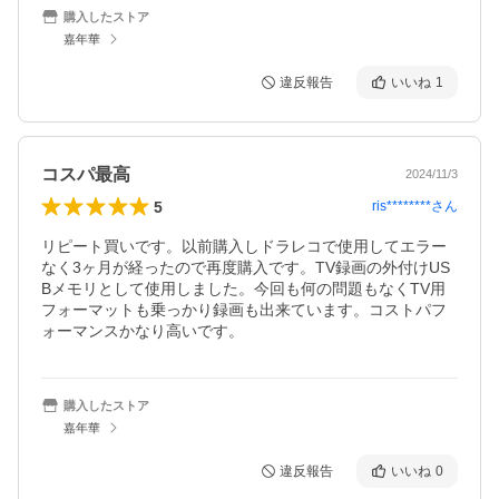
購入したストア
嘉年華
違反報告
いいね
1
コスパ最高
2024/11/3
5
ris********
さん
リピート買いです。以前購入しドラレコで使用してエラー
なく3ヶ月が経ったので再度購入です。TV録画の外付けUS
Bメモリとして使用しました。今回も何の問題もなくTV用
フォーマットも乗っかり録画も出来ています。コストパフ
ォーマンスかなり高いです。
購入したストア
嘉年華
違反報告
いいね
0