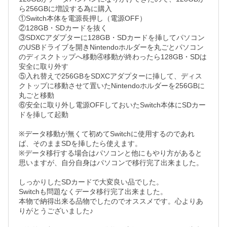
ら256GBに増設する為に購入

①Switch本体を電源長押し（電源OFF）

②128GB・SDカードを抜く

③SDXCアダプターに128GB・SDカードを挿してパソコン
のUSBドライブを開きNintendoホルダーを丸ごとパソコン
のディスクトップへ移動④移動が終わったら128GB・SDは
安全に取り外す

⑤入れ替えで256GBをSDXCアダプターに挿して、ディス
クトップに移動させて置いたNintendoホルダーを256GBに
丸ごと移動

⑥安全に取り外し電源OFFしておいたSwitch本体にSDカー
ドを挿して起動

※データ移動が無くて初めてSwitchに使用するのであれ
ば、そのままSDを挿したら使えます。

※データ移行する場合はパソコンと他にもやり方があると
思いますが、自分自身はパソコンで移行完了出来ました。

しっかりしたSDカードで大変良い品でした。

Switchも問題なくデータ移行完了出来ました。

本物で納得出来る品物でしたのでオススメです。心よりあ
りがとうございました♪
