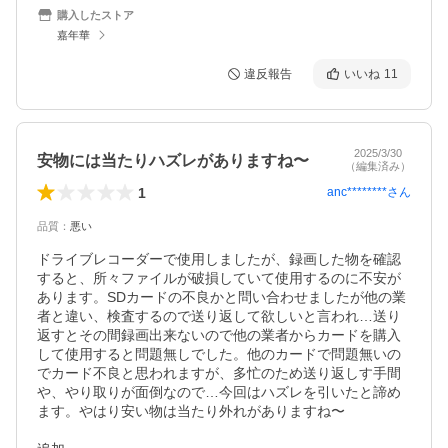
購入したストア
嘉年華
違反報告
いいね
11
2025/3/30
安物には当たりハズレがありますね〜
（編集済み）
1
anc********
さん
品質
：
悪い
ドライブレコーダーで使用しましたが、録画した物を確認
すると、所々ファイルが破損していて使用するのに不安が
あります。SDカードの不良かと問い合わせましたが他の業
者と違い、検査するので送り返して欲しいと言われ…送り
返すとその間録画出来ないので他の業者からカードを購入
して使用すると問題無しでした。他のカードで問題無いの
でカード不良と思われますが、多忙のため送り返しす手間
や、やり取りが面倒なので…今回はハズレを引いたと諦め
ます。やはり安い物は当たり外れがありますね〜
