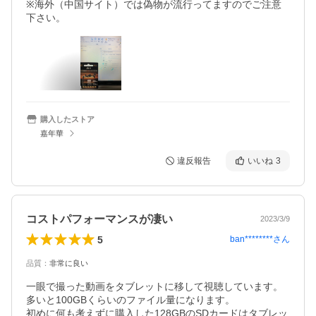
※海外（中国サイト）では偽物が流行ってますのでご注意
下さい。
購入したストア
嘉年華
違反報告
いいね
3
コストパフォーマンスが凄い
2023/3/9
5
ban********
さん
品質
：
非常に良い
一眼で撮った動画をタブレットに移して視聴しています。

多いと100GBくらいのファイル量になります。

初めに何も考えずに購入した128GBのSDカードはタブレッ