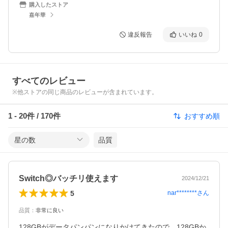
購入したストア
嘉年華
違反報告
いいね
0
すべてのレビュー
※他ストアの同じ商品のレビューが含まれています。
1
-
20
件 /
170
件
おすすめ順
星の数
品質
Switch◎バッチリ使えます
2024/12/21
5
nar********
さん
品質
：
非常に良い
128GBがデータパンパンになりかけてきたので、128GBか