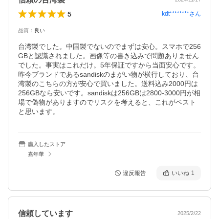
5
kdt********
さん
品質
：
良い
台湾製でした。中国製でないのでまずは安心。スマホで256
GBと認識されました。画像等の書き込みで問題ありません
でした。事実はこれだけ。5年保証ですから当面安心です。
昨今ブランドであるsandiskのまがい物が横行しており、台
湾製のこちらの方が安心で買いました。送料込み2000円は
256GBなら安いです。sandiskは256GBは2800-3000円が相
場で偽物がありますのでリスクを考えると、これがベスト
と思います。
購入したストア
嘉年華
違反報告
いいね
1
信頼しています
2025/2/22