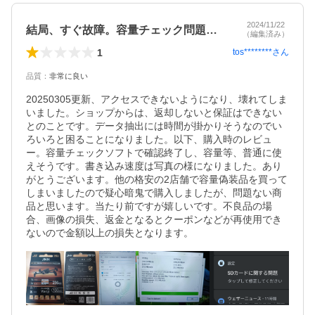
2024/11/22
結局、すぐ故障。容量チェック問題なし。
（編集済み）
1
tos********
さん
品質
：
非常に良い
20250305更新、アクセスできないようになり、壊れてしま
いました。ショップからは、返却しないと保証はできない
とのことです。データ抽出には時間が掛かりそうなのでい
ろいろと困ることになりました。以下、購入時のレビュ
ー。容量チェックソフトで確認終了し、容量等、普通に使
えそうです。書き込み速度は写真の様になりました。あり
がとうございます。他の格安の2店舗で容量偽装品を買って
しまいましたので疑心暗鬼で購入しましたが、問題ない商
品と思います。当たり前ですが嬉しいです。不良品の場
合、画像の損失、返金となるとクーポンなどが再使用でき
ないので金額以上の損失となります。