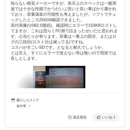
知らない格安メーカーですが、表示上のスペックは一般用
途では十分な性能でかつだいぶ安いと良い事ばかり書かれ
ており、容量偽装の可能性も考えましたが、ソフトでチェ
ックしたところ256GB確認できました。

添付画像(USB2.0接続)、確認時にエラーで159KBロストし
てますが、これは恐らくPC側で詰まったせいだと思われま
す、心当たりが有ります。容量は一番上の部分、またはロ
グの三段目(ロスト分は減ってる)ですね。

コスパがすごいSDです。となると耐久でしょうか。

とは言え、すぐにエラーで使えない等は無いので現状では
良しとします。
購入したストア
嘉年華
違反報告
いいね
1