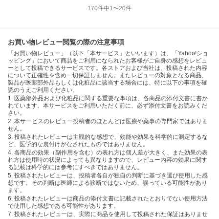
170
件中
1
〜
20
件
お買い物レビュー閲覧の際の注意事項
「お買い物レビュー」（以下「本サービス」といいます）は、「Yahoo!ショ
ッピング」において商品をご利用になられたお客様がご自身の感想をレビュ
ーとして投稿できるサービスです。各ストアおよび当社は、投稿された内容
について正確性を含め一切保証しません。またレビューの対象となる商品、
製品が医薬部外品もしくは化粧品に該当する場合には、特に以下の事項を確
認のうえご利用ください。
1. 医薬部外品および化粧品に関する重要な事項は、各商品の添付文書に書か
れています。本サービスをご利用いただく前に、必ず添付文書をお読みくだ
さい。
2. 本サービスのレビュー投稿者のほとんどは医療や薬事の専門家ではありま
せん。
3. 投稿されたレビューは主観的な感想で、効能や効果を科学的に測定するな
ど、医学的な裏付けがなされたものではありません。
4. 各商品の効果（副作用を含む）の表れ方は個人差が大きく、また効果の表
れ方は使用時の状況によっても異なりますので、レビュー内容の効果に関す
る記載は科学的には参考にすべきではありません。
5. 投稿されたレビューは、投稿者各自が独自の判断に基づき選び使用した感
想です。その判断は医師による診断ではないため、誤っている可能性があり
ます。
6. 投稿されたレビューは商品の添付文書に記載されたとおりでない使用方法
で使用した感想である可能性があります。
7. 投稿されたレビューは、実際に商品を使用して投稿された保証はありませ