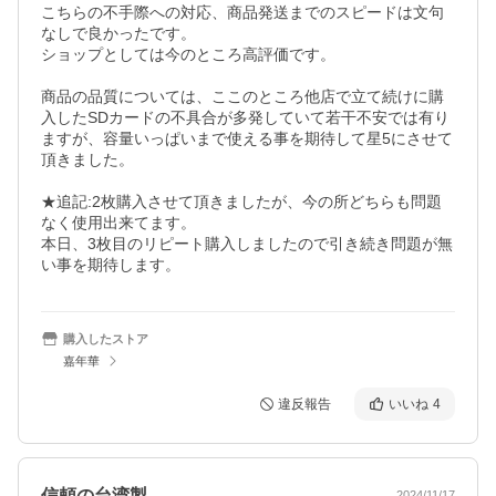
こちらの不手際への対応、商品発送までのスピードは文句
なしで良かったです。

ショップとしては今のところ高評価です。

商品の品質については、ここのところ他店で立て続けに購
入したSDカードの不具合が多発していて若干不安では有り
ますが、容量いっぱいまで使える事を期待して星5にさせて
頂きました。

★追記:2枚購入させて頂きましたが、今の所どちらも問題
なく使用出来てます。

本日、3枚目のリピート購入しましたので引き続き問題が無
購入したストア
嘉年華
違反報告
いいね
4
信頼の台湾製
2024/11/17