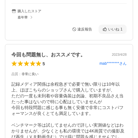
購入したストア
嘉年華
違反報告
いいね
1
今回も問題無し、おススメです。
2023/4/28
5
mab********
さん
品質
：
非常に良い
記録メディア関係は余程急ぎで必要で無い限りは10年以
上、ほぼこちらのショップさんで購入していますが、

ただの一度も未到着や容量偽装は勿論、初期不良品さえ当
たった事はないので特に心配はしていませんが

今回も特段問題に感じる事も無く安価で非常にコストパフ
ォーマンスが良くとても満足しています。

ベンチマーク等は試してませんので詳しい実測値などはわ
かりませんが、少なくとも私の環境では4K画質での撮影及
び再生（ＶＲ動画含む）では得に問題を感じませんでし