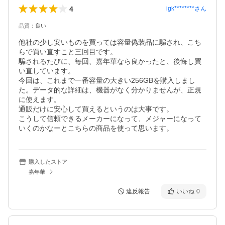
4
igk********
さん
品質
：
良い
他社の少し安いものを買っては容量偽装品に騙され、こち
らで買い直すこと三回目です。

騙されるたびに、毎回、嘉年華なら良かったと、後悔し買
い直しています。

今回は、これまで一番容量の大きい256GBを購入しまし
た。データ的な詳細は、機器がなく分かりませんが、正規
に使えます。

通販だけに安心して買えるというのは大事です。

こうして信頼できるメーカーになって、メジャーになって
いくのかなーとこちらの商品を使って思います。
購入したストア
嘉年華
違反報告
いいね
0