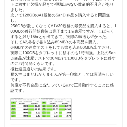
トに移すと欠損が起きて視聴出来ない致命的不具合があり
ました。

次いで128GBのA1規格のSanDisk品を購入すると問題無
し。

256GBが欲しくなってA1V30規格の最安品を購入すると、1
00GBの移行開始直後は完了まで1hr表示ですが、しばらく
すると残り15hrとか出てきて、実際の転送も遅かった。

そしてA2規格で書き込み85MB/sの本商品を購入。

64GBでの速度テストをしても書き込み80MB/s出ており、
実際に100GBをタブレットに移すのも1時間強。上記のSan
Disk品が速度テストで30MB/sで100GBをタブレットに移す
のに2時間弱くらいです。

概ね速度通りの結果です。

耐久性はまだわかりませんが第一印象としては素晴らしい
です。

何度か不具合品に当たっているので正常動作することに感
謝です。