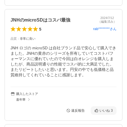
2024/7/12
JNHのmicroSDはコスパ最強
（編集済み）
5
rab********
さん
品質
：
非常に良い
JNH ロゴの microSD は自社ブランド品で安心して購入でき
ました。JNHの黄赤のシリーズを所有していてコストパフ
ォーマンスに優れていたので今回は白オレンジを購入しま
したが、商品説明通りの性能でコスパ的に大満足でした。
またリピートしたいと思います。円安の中でも低価格と品
質維持してくれていることに感謝します。
購入したストア
嘉年華
違反報告
いいね
3