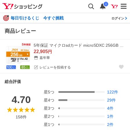
i
毎日引けるくじ 今すぐ挑戦
ログイン
商品レビュー
5年保証 マイクロsdカード microSDXC 256GB JNH R:100MB/S W:85MB/S Class10 UHS-I U3 V30 4K Ultra HD A2対応 microSDカード Nintendo Switch対応
22,905
円
嘉年華
レビューを投稿する
総合評価
星
5
つ
122
件
4.70
星
4
つ
29
件
星
3
つ
4
件
星
2
つ
1
件
158
件
星
1
つ
2
件