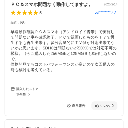
ＰＣ＆スマホ問題なく動作してますよ。
2025/2/14
5
vef********
さん
品質
：
良い
早速動作確認ＰＣ＆スマホ（アンドロイド携帯）で実施し
て問題ない事を確認終了。ＰＣで録画したものをＴＶで再
生するも再生出来ず。多分容量的にＴＶ側が対応出来てな
いかと思います。SDHCは問題ないがSDXCでは対応不可の
模様。（今回購入した256MGBと128MGＢも動作しないの
で。

価格的見てもコストパフォーマンスが高いので次回購入の
時も検討を考えている。
購入したストア
嘉年華
違反報告
いいね
0