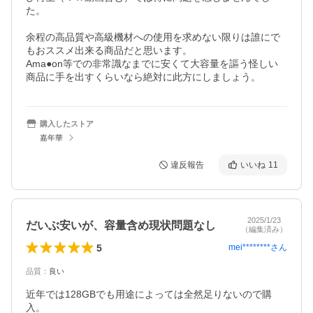
た。

余程の高品質や高級機材への使用を求めない限りは誰にで
もおススメ出来る商品だと思います。

Ama●on等での非常識なまでに安くて大容量を謳う怪しい
商品に手を出すくらいなら絶対に此方にしましょう。
購入したストア
嘉年華
違反報告
いいね
11
2025/1/23
だいぶ安いが、容量含め現状問題なし
（編集済み）
5
mei********
さん
品質
：
良い
近年では128GBでも用途によっては全然足りないので購
入。
