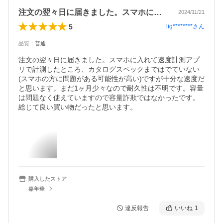
注文の翌々日に届きました。スマホに入れ…
2024/11/21
5
lig********
さん
品質
：
普通
注文の翌々日に届きました。スマホに入れて速度計測アプ
リで計測したところ、カタログスペックまではでていない
(スマホの方に問題がある可能性が高い)ですが十分な速度だ
と思います。まだ1ヶ月少々なので耐久性は不明です。容量
は問題なく使えていますので容量詐欺ではなかったです。
総じて良い買い物だったと思います。
購入したストア
嘉年華
違反報告
いいね
1