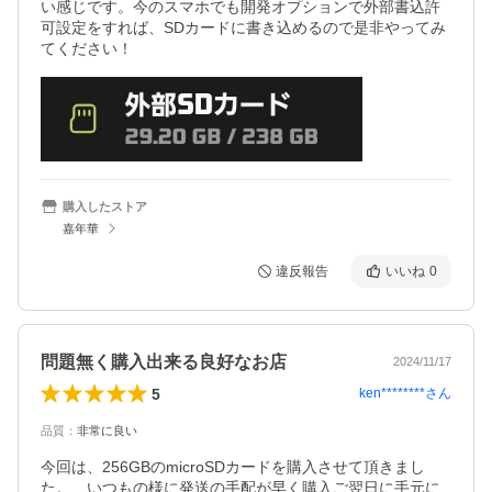
い感じです。今のスマホでも開発オプションで外部書込許
可設定をすれば、SDカードに書き込めるので是非やってみ
てください！
購入したストア
嘉年華
違反報告
いいね
0
問題無く購入出来る良好なお店
2024/11/17
5
ken********
さん
品質
：
非常に良い
今回は、256GBのmicroSDカードを購入させて頂きまし
た。　いつもの様に発送の手配が早く購入ご翌日に手元に