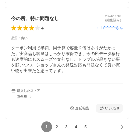
2024/11/18
今の所、特に問題なし
（編集済み）
4
oda********
さん
品質
：
良い
クーポン利用で半額、同予算で容量２倍はありがたかっ
た。実商品も容量はしっかり確保でき、今の所データ移行
も速度的にもスムーズで文句なし。トラブルが起きない事
を願いつつ、ショップさんの発送対応も問題なくて良い買
い物が出来たと思ってます。
購入したストア
嘉年華
違反報告
いいね
0
1
2
3
4
5