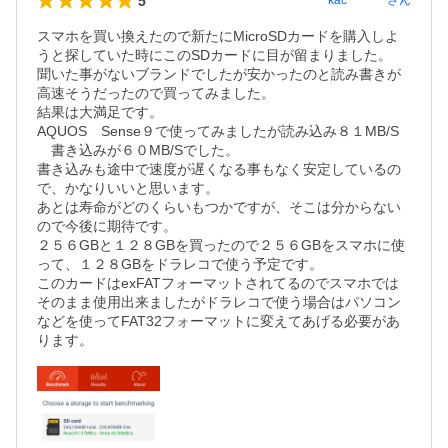
5
kac********
さん
スマホを買い換えたので新たにMicroSDカードを購入しよ
うと探していた時にこのSDカードに目が留まりました。

聞いた事がないブランドでしたが安かったのと読み書きが
高速そうだったので買ってみました。

結果は大満足です。

AQUOS　Sense９で使ってみましたが読み込み８１MB/S
　書き込みが６０MB/Sでした。

書き込みも途中で速度が遅くなる事もなく安定しているの
で、かなりいいと思います。

あとは寿命がどのくらいもつかですが、そこは分からない
ので今後に期待です。

２５６GBと１２８GBを買ったので２５６GBをスマホに使
って、１２８GBをドラレコで使う予定です。

このカードはexFATフォーマットされてるのでスマホでは
そのまま使用出来ましたがドラレコで使う場合はパソコン
などを使ってFAT32フォーマットに変えてあげる必要があ