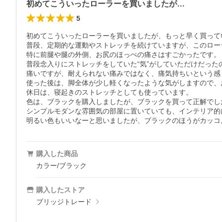
初めてこういったローラーを買いましたが…
5
初めてこういったローラーを買いましたが、もっと早く買って
普段、定期的な運動やストレッチを続けていますが、このロー
特に前腿や腿の外側、お尻のほっぺの痛さはすごかったです。

普段念入りにストレッチをしていた“気”がしていただけだった
痛いですが、耐えられない痛みではなく、痛気持ちいという感じ
使った後は、脚全体が少し軽くなったような気がしますので、
休日は、寝起きのストレッチとしても使っています。

色は、ブラックを購入しましたが、ブラックを買って正解でした
シンプルモダンな雰囲気の部屋に置いていても、インテリア的
明るい色もいいなーと思いましたが、ブラックのほうがカッコ
購入した商品
カラー/ブラック
購入したストア
ブリッジトレード