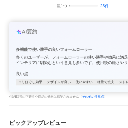
星
1
つ
23
件
AI要約
多機能で使い勝手の良いフォームローラー
多くのユーザーが、フォームローラーの使い勝手や効果に満足
インテリアに馴染むという意見も多いです。使用後の軽さやリ
良い点
コリほぐし効果
デザインが良い
使いやすい
軽量で丈夫
スト
AI回答の正確性や商品の効果は保証されません（
その他の注意点
）
ピックアップレビュー