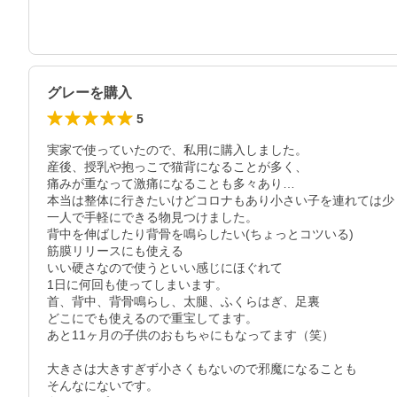
グレーを購入
5
実家で使っていたので、私用に購入しました。

産後、授乳や抱っこで猫背になることが多く、

痛みが重なって激痛になることも多々あり…

本当は整体に行きたいけどコロナもあり小さい子を連れては少
一人で手軽にできる物見つけました。

背中を伸ばしたり背骨を鳴らしたい(ちょっとコツいる)

筋膜リリースにも使える

いい硬さなので使うといい感じにほぐれて

1日に何回も使ってしまいます。

首、背中、背骨鳴らし、太腿、ふくらはぎ、足裏

どこにでも使えるので重宝してます。

あと11ヶ月の子供のおもちゃにもなってます（笑）

大きさは大きすぎず小さくもないので邪魔になることも

そんなにないです。
