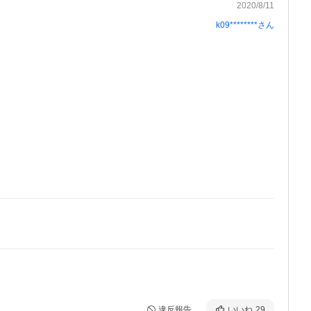
2020/8/11
k09********
さん
違反報告
いいね
29