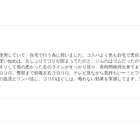
使用していて、自宅で行う為に買いました。コスパよく色も自宅で悪目
使い始めは、久しぶりでコリが固まってたのと、ジムのはゴムだったの
キリして形の悪かった足のラインがすっかり戻り、長時間維持出来てま
ロコロ。臀部まで前後左右コロコロ。テレビ見ながら気持ちいー！とフ
の血流とリンパ流し、コリのほぐしは、侮れない効果を実感してます。
。