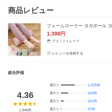
商品レビュー
フォームローラー ヨガポール ヨ
1,398
円
ブリッジトレード
レビューを投稿する
総合評価
星
5
つ
1,025
件
4.36
星
4
つ
543
件
星
3
つ
221
件
星
2
つ
37
件
1,849
件