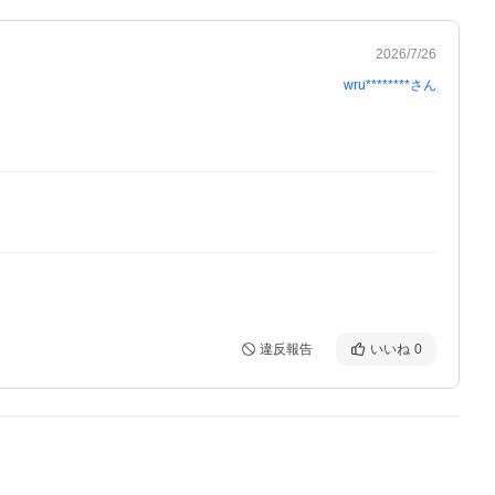
2026/7/26
wru********
さん
違反報告
いいね
0