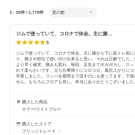
1
-
20
件 /
1,779
件
星の数
ジムで使っていて、コロナで休会。主に膝…
5
ジムで使っていて、コロナで休会。主に膝から下に筋トレ前に
り、痛さや部位で使い分け出来ると思い、それは正解でした。
より早く確実。痛みも取れ、毎回、足先までポカポカし、スッ
れて柔らかいです。立ち仕事帰りにコロコロ。風呂上がりにコ
卒業しました。リンパを股間まで流すのにも使ってます。下肢
せん。もちろんフロアも良し。本当にありがとうございました
購入した商品
カラー/ライトブルー
購入したストア
ブリッジトレード