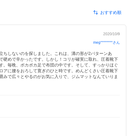
おすすめ順
2020/10/9
meg********
さん
立ちしないのを探しました。これは、溝の形が2バターンあ
で硬めで辛かったです。しかし！コリが確実に取れ、圧着靴下
す。毎晩、ポカポカ足で布団の中です。そして、すっかりほぐ
ロアに腰をおろして寛ぎのひと時です。めんどくさい圧着靴下
畳みで広々とやるのがお気に入りで、ジムマットなんていりま