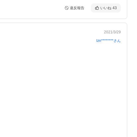
違反報告
いいね
43
2021/3/29
lzn********
さん