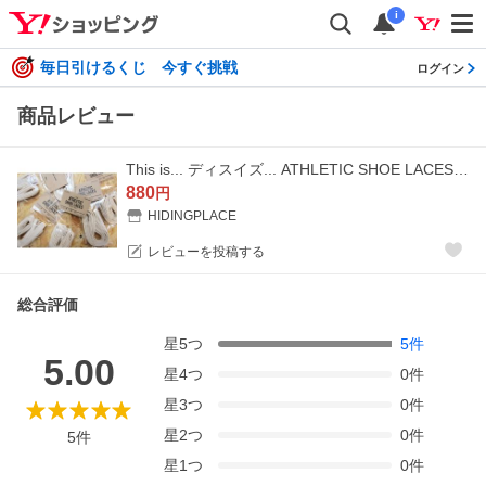
i
毎日引けるくじ 今すぐ挑戦
ログイン
商品レビュー
This is... ディスイズ... ATHLETIC SHOE LACES シューレース スニーカー 靴ヒモ 45inch Regular_natural
880
円
HIDINGPLACE
レビューを投稿する
総合評価
星
5
つ
5
件
5.00
星
4
つ
0
件
星
3
つ
0
件
星
2
つ
0
件
5
件
星
1
つ
0
件