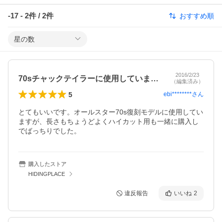
-17
-
2
件 /
2
件
おすすめ順
星の数
2016/2/23
70sチャックテイラーに使用しています。
（編集済み）
5
ebi********
さん
とてもいいです。オールスター70s復刻モデルに使用してい
ますが、長さもちょうどよくハイカット用も一緒に購入し
でばっちりでした。
購入したストア
HIDINGPLACE
違反報告
いいね
2