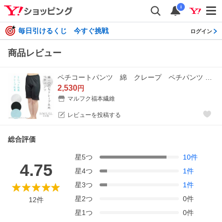
i
毎日引けるくじ 今すぐ挑戦
ログイン
商品レビュー
ペチコートパンツ 綿 クレープ ペチパンツ ロング 5分丈 S/M/L/LL 日本製 ブラック/ホワイト
2,530
円
マルフク福本繊維
レビューを投稿する
総合評価
星
5
つ
10
件
4.75
星
4
つ
1
件
星
3
つ
1
件
星
2
つ
0
件
12
件
星
1
つ
0
件