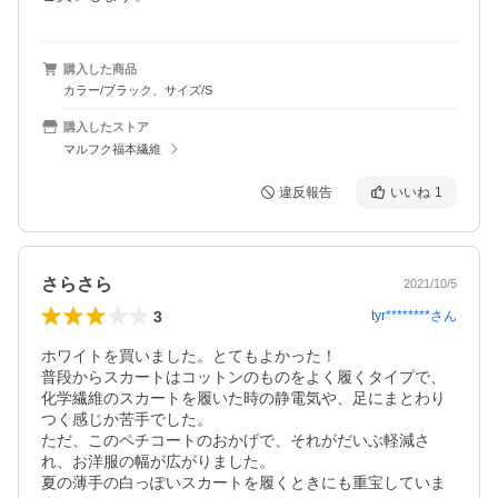
購入した商品
カラー/ブラック、サイズ/S
購入したストア
マルフク福本繊維
違反報告
いいね
1
さらさら
2021/10/5
3
tyr********
さん
ホワイトを買いました。とてもよかった！

普段からスカートはコットンのものをよく履くタイプで、
化学繊維のスカートを履いた時の静電気や、足にまとわり
つく感じか苦手でした。

ただ、このペチコートのおかげで、それがだいぶ軽減さ
れ、お洋服の幅が広がりました。

夏の薄手の白っぽいスカートを履くときにも重宝していま