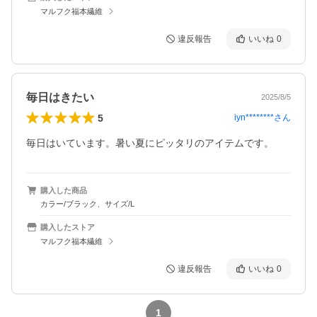
マルフク福本繊維
違反報告
いいね
0
毎日はきたい
2025/8/5
5
iyn********
さん
毎日はいています。暑い夏にピッタリのアイテムです。
購入した商品
カラー/ブラック、サイズ/L
購入したストア
マルフク福本繊維
違反報告
いいね
0
1