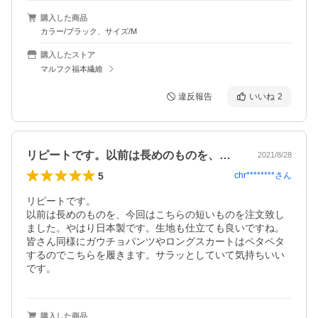
購入した商品
カラー/ブラック、サイズ/M
購入したストア
マルフク福本繊維
違反報告
いいね
2
リピートです。以前は長めのものを、今回…
2021/8/28
5
chr********
さん
リピートです。

以前は長めのものを、今回はこちらの短いものを注文致し
ました。やはり日本製です。生地も仕立ても良いですね。
皆さん同様にガウチョパンツやロングスカートはペタペタ
するのでこちらを履きます。サラッとしていて気持ちいい
です。
購入した商品