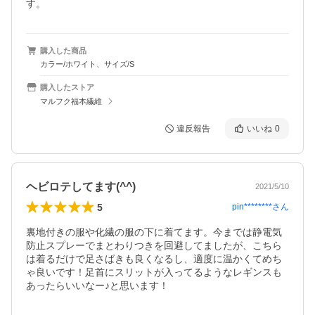
す。
購入した商品
カラー/ホワイト、サイズ/S
購入したストア
マルフク福本繊維
違反報告
いいね
0
ヘビロテしてます(^^)
2021/5/10
5
pin********
さん
裏地付きの服や化繊の服の下に着てます。今までは静電気
防止スプレーでまとわりつきを回避してましたが、こちら
は着るだけで足さばきも良くなるし、適度に温かくてめち
ゃ良いです！足首にスリットが入ってるようなレギンスも
あったらいいなー♪と思います！