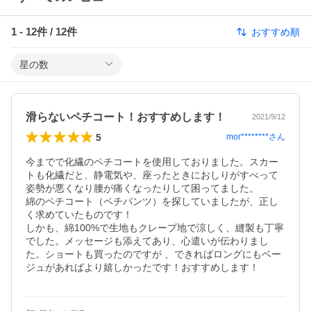
1
-
12
件 /
12
件
おすすめ順
星の数
滑らないペチコート！おすすめします！
2021/9/12
5
mor********
さん
今までで化繊のペチコートを使用しておりました。スカー
トも化繊だと、静電気や、座ったときにおしりがすべって
姿勢が悪くなり腰が痛くなったりして困ってました。

綿のペチコート（ペチパンツ）を探していましたが、正し
く求めていたものです！

しかも、綿100%で生地もクレープ地で涼しく、縫製も丁寧
でした。メッセージも添えてあり、心遣いが伝わりまし
た。ショートも買ったのですが 、できればロングにもベー
ジュがあればより嬉しかったです！おすすめします！