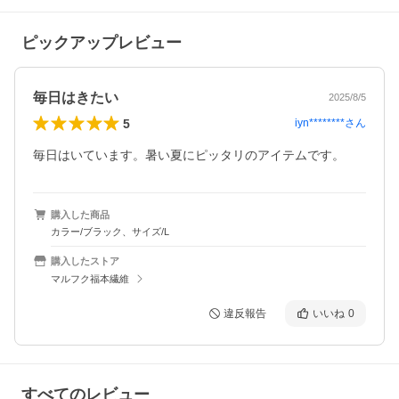
ピックアップレビュー
毎日はきたい
2025/8/5
5
iyn********
さん
毎日はいています。暑い夏にピッタリのアイテムです。
購入した商品
カラー/ブラック、サイズ/L
購入したストア
マルフク福本繊維
違反報告
いいね
0
すべてのレビュー