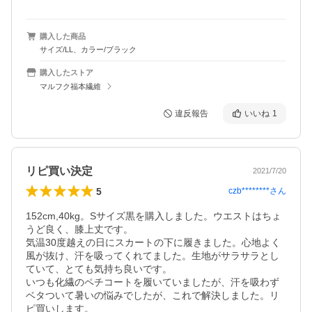
購入した商品
サイズ/LL、カラー/ブラック
購入したストア
マルフク福本繊維
違反報告
いいね
1
リピ買い決定
2021/7/20
5
czb********
さん
152cm,40kg。Sサイズ黒を購入しました。ウエストはちょ
うど良く、膝上丈です。

気温30度越えの日にスカートの下に履きました。心地よく
風が抜け、汗を吸ってくれてました。生地がサラサラとし
ていて、とても気持ち良いです。

いつも化繊のペチコートを履いていましたが、汗を吸わず
ベタついて暑いの悩みでしたが、これで解決しました。リ
ピ買いします。