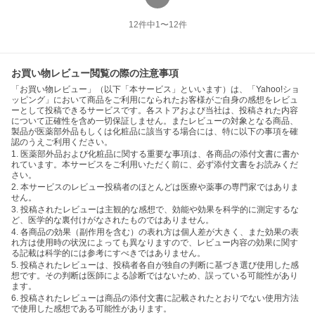
12
件中
1
〜
12
件
お買い物レビュー閲覧の際の注意事項
「お買い物レビュー」（以下「本サービス」といいます）は、「Yahoo!ショ
ッピング」において商品をご利用になられたお客様がご自身の感想をレビュ
ーとして投稿できるサービスです。各ストアおよび当社は、投稿された内容
について正確性を含め一切保証しません。またレビューの対象となる商品、
製品が医薬部外品もしくは化粧品に該当する場合には、特に以下の事項を確
認のうえご利用ください。
1. 医薬部外品および化粧品に関する重要な事項は、各商品の添付文書に書か
れています。本サービスをご利用いただく前に、必ず添付文書をお読みくだ
さい。
2. 本サービスのレビュー投稿者のほとんどは医療や薬事の専門家ではありま
せん。
3. 投稿されたレビューは主観的な感想で、効能や効果を科学的に測定するな
ど、医学的な裏付けがなされたものではありません。
4. 各商品の効果（副作用を含む）の表れ方は個人差が大きく、また効果の表
れ方は使用時の状況によっても異なりますので、レビュー内容の効果に関す
る記載は科学的には参考にすべきではありません。
5. 投稿されたレビューは、投稿者各自が独自の判断に基づき選び使用した感
想です。その判断は医師による診断ではないため、誤っている可能性があり
ます。
6. 投稿されたレビューは商品の添付文書に記載されたとおりでない使用方法
で使用した感想である可能性があります。