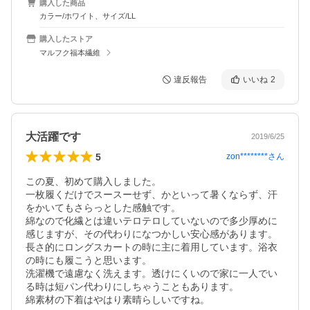
購入した商品
カラー/ホワイト、サイズ/LL
購入したストア
マルフク福本繊維
違反報告
いいね
2
大活躍です
2019/6/25
5
zon********
さん
この夏、初めて購入しました。

一枚履くだけでスースーせず、かといって暑くならず、汗
をかいてもさらっとした感触です。

綿なので化繊とは違いテロテロしていないので多少厚めに
感じますが、その代わりになつかしい安心感があります。

長さ的にロングスカートの時に主に着用しています。浴衣
の時にも履こうと思います。

洗濯機で遠慮なく洗えます。透けにくいので家に一人でい
る時は短パン代わりにしちゃうこともあります。

綿素材の下着はやはり素晴らしいですね。