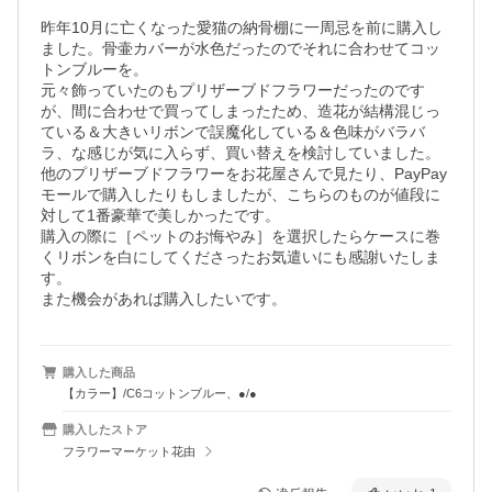
昨年10月に亡くなった愛猫の納骨棚に一周忌を前に購入し
ました。骨壷カバーが水色だったのでそれに合わせてコッ
トンブルーを。

元々飾っていたのもプリザーブドフラワーだったのです
が、間に合わせで買ってしまったため、造花が結構混じっ
ている＆大きいリボンで誤魔化している＆色味がバラバ
ラ、な感じが気に入らず、買い替えを検討していました。

他のプリザーブドフラワーをお花屋さんで見たり、PayPay
モールで購入したりもしましたが、こちらのものが値段に
対して1番豪華で美しかったです。

購入の際に［ペットのお悔やみ］を選択したらケースに巻
くリボンを白にしてくださったお気遣いにも感謝いたしま
す。

また機会があれば購入したいです。
購入した商品
【カラー】/C6コットンブルー、●/●
購入したストア
フラワーマーケット花由