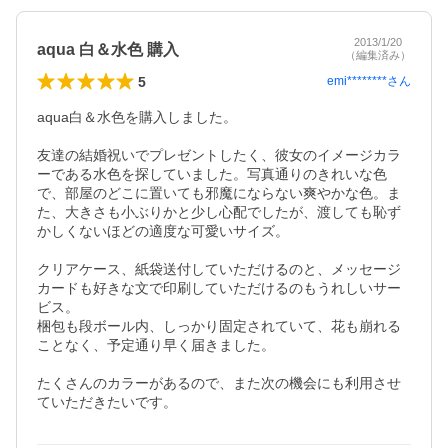
2013/1/20
aqua 白＆水色 購入
（編集済み）
5
emi********
さん
aqua白＆水色を購入しました。

友達の結婚祝いでプレゼントしたく、彼女のイメージカラ
ーである水色を探していました。写真通りのきれいな色
で、部屋のどこに置いても邪魔にならない爽やかな色。ま
た、大きさも小ぶりかと少し心配でしたが、渡しても恥ず
かしくないほどの適度な可愛いサイズ。

クリアケース、紙袋送付していただけるのと、メッセージ
カードも好きな文で印刷していただけるのもうれしいサー
ビス。

梱包も段ボール内、しっかり固定されていて、花も崩れる
ことなく、予定通り早く届きました。

たくさんのカラーがあるので、また次の機会にも利用させ
ていただきたいです。