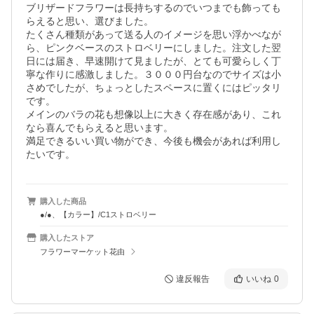
ブリザードフラワーは長持ちするのでいつまでも飾っても
らえると思い、選びました。

たくさん種類があって送る人のイメージを思い浮かべなが
ら、ピンクベースのストロベリーにしました。注文した翌
日には届き、早速開けて見ましたが、とても可愛らしく丁
寧な作りに感激しました。３０００円台なのでサイズは小
さめでしたが、ちょっとしたスペースに置くにはピッタリ
です。

メインのバラの花も想像以上に大きく存在感があり、これ
なら喜んでもらえると思います。

満足できるいい買い物ができ、今後も機会があれば利用し
たいです。
購入した商品
●/●、【カラー】/C1ストロベリー
購入したストア
フラワーマーケット花由
違反報告
いいね
0