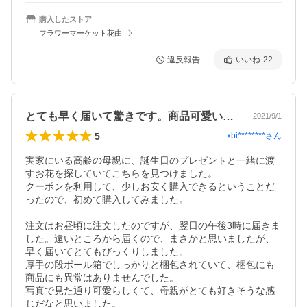
購入したストア
フラワーマーケット花由
違反報告
いいね
22
とても早く届いて驚きです。商品可愛いです
2021/9/1
5
xbi********
さん
実家にいる高齢の母親に、誕生日のプレゼントと一緒に渡
すお花を探していてこちらを見つけました。

クーポンを利用して、少しお安く購入できるということだ
ったので、初めて購入してみました。

注文はお昼頃に注文したのですが、翌日の午後3時に届きま
した。遠いところから届くので、まさかと思いましたが、
早く届いてとてもびっくりしました。

厚手の段ボール箱でしっかりと梱包されていて、梱包にも
商品にも異常はありませんでした。

写真で見た通り可愛らしくて、母親がとても好きそうな感
じだなと思いました。
