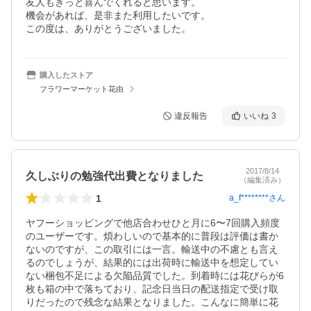
友人もきっと喜んでくれると思います。

機会があれば、是非また利用したいです。

この度は、ありがとうございました。
購入したストア
フラワーマーケット花由
違反報告
いいね
3
2017/8/14
久しぶりの勉強代出費となりました
（編集済み）
1
a_f********
さん
ヤフーショッピングで他店合わせひと月に6〜7回購入頻度
のユーザーです。煩わしいので基本的に普段は評価は書か
ないのですが、この取引には一言。輸送中の不慮とも言え
るのでしょうが、結果的には出荷時に輸送中を想定してい
ない梱包不足による欠陥品質でした。到着時には花びらが6
枚も箱の中で落ちており、記念日当日の配送指定で受け取
りだったので残念な結果となりました。こんなに簡単に花