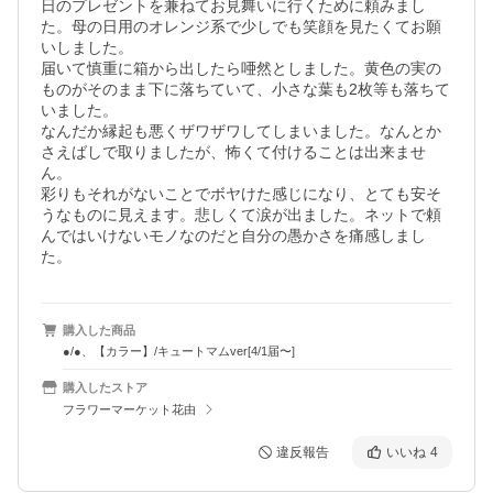
日のプレゼントを兼ねてお見舞いに行くために頼みまし
た。母の日用のオレンジ系で少しでも笑顔を見たくてお願
いしました。

届いて慎重に箱から出したら唖然としました。黄色の実の
ものがそのまま下に落ちていて、小さな葉も2枚等も落ちて
いました。

なんだか縁起も悪くザワザワしてしまいました。なんとか
さえばしで取りましたが、怖くて付けることは出来ませ
ん。

彩りもそれがないことでボヤけた感じになり、とても安そ
うなものに見えます。悲しくて涙が出ました。ネットで頼
んではいけないモノなのだと自分の愚かさを痛感しまし
た。
購入した商品
●/●、【カラー】/キュートマムver[4/1届〜]
購入したストア
フラワーマーケット花由
違反報告
いいね
4