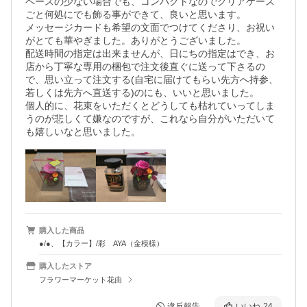
ペースの少ない場合でも、コンパクトなのでクリアケース
ごと何処にでも飾る事ができて、良いと思います。

メッセージカードも希望の文面でつけてくださり、お祝い
がとても華やぎました。ありがとうございました。

配送時間の指定は出来ませんが、日にちの指定はでき、お
店から丁寧な専用の梱包で注文後直ぐに送って下さるの
で、思い立って注文する(自宅に届けてもらい先方へ持参、
若しくは先方へ直送する)のにも、いいと思いました。

個人的に、花束をいただくとどうしても枯れていってしま
うのが悲しくて嫌なのですが、これなら自分がいただいて
も嬉しいなと思いました。
購入した商品
●/●、【カラー】/彩 AYA（金模様）
購入したストア
フラワーマーケット花由
違反報告
いいね
24