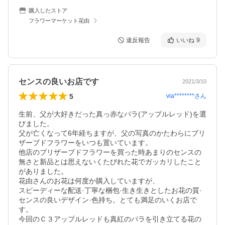
購入したストア
フラワーマーケット花由
違反報告
いいね
9
センスの良いお店です
2021/3/10
5
via********
さん
生前、父が大好きだった真っ赤なバラ(アップルレッド)を選
びました。

父が亡くなって6年経ちますが、父の写真のかたわらにブリ
ザーブドフラワーをいつも置いています。

他店のブリザーブドフラワーを買った時あまりのセンスの
無さと新品とは思えないくたびれた花でガッカリしたこと
がありました。

花由さんのお花は何度か購入していますが、

スピーディーな配送·丁寧な梱包·生き生きとしたお花の質·
センスの良いデザイン·色持ち。とても満足のいくお店で
す。

今回のＣ３アップルレッドも真紅のバラを引き立てる花の