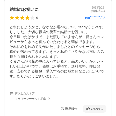
2013/9/29
結婚のお祝いに
（編集済み）
4
ren********
さん
どれにしようかと、なかなか選べない中、teddyくまverに
しました。大切な職場の後輩の結婚のお祝いに。

今日届いたばかりで、まだ渡していませんが、皆さんのレ
ビューからきっと喜んでいただけると確信できます。

それに心を込めて制作いたしましたとのメッセージから、
真心が伝わってきます。きっと私のささやかなお祝いの気
持ちも届けられると思います。

くまさんがお花の中に入っていると、品のいい、かわいら
しい仕上がりです。価格はお手頃で、送料無料、即日発
送、安心できる梱包、購入するのに魅力的なことばかりで
す。ありがとうございました。
購入したストア
フラワーマーケット花由
違反報告
いいね
1