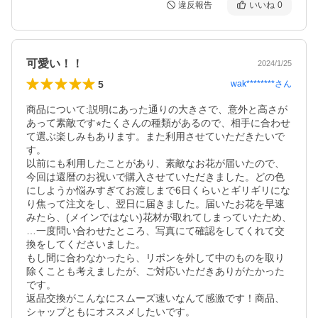
違反報告
いいね
0
可愛い！！
2024/1/25
5
wak********
さん
商品について:説明にあった通りの大きさで、意外と高さが
あって素敵です⭐︎たくさんの種類があるので、相手に合わせ
て選ぶ楽しみもあります。また利用させていただきたいで
す。

以前にも利用したことがあり、素敵なお花が届いたので、
今回は還暦のお祝いで購入させていただきました。どの色
にしようか悩みすぎてお渡しまで6日くらいとギリギリにな
り焦って注文をし、翌日に届きました。届いたお花を早速
みたら、(メインではない)花材が取れてしまっていたため、
…一度問い合わせたところ、写真にて確認をしてくれて交
換をしてくださいました。

もし間に合わなかったら、リボンを外して中のものを取り
除くことも考えましたが、ご対応いただきありがたかった
です。

返品交換がこんなにスムーズ速いなんて感激です！商品、
シャップともにオススメしたいです。