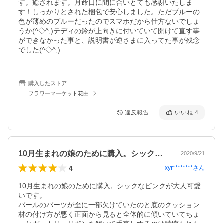
す。癒されます。月命日に間に合いとても感謝いたしま
す！しっかりとされた梱包で安心しました。ただブルーの
色が薄めのブルーだったのでスマホだから仕方ないでしょ
うか(^◇^;)テディの鈴が上向きに付いていて開けて直す事
ができなかった事と、説明書が逆さまに入ってた事が残念
でした(^◇^;)
購入したストア
フラワーマーケット花由
違反報告
いいね
4
10月生まれの娘のために購入。シックな…
2020/9/21
4
xyr********
さん
10月生まれの娘のために購入。シックなピンクが大人可愛
いです。

パールのパーツが歪に一部欠けていたのと底のクッション
材の付け方が悪く正面から見ると全体的に傾いていてちょ