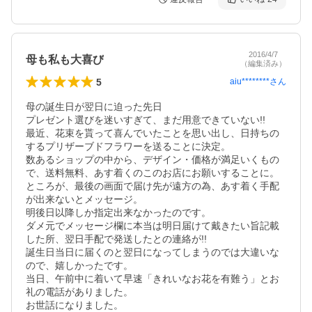
2016/4/7
母も私も大喜び
（編集済み）
5
aiu********
さん
母の誕生日が翌日に迫った先日

プレゼント選びを迷いすぎて、まだ用意できていない!!

最近、花束を貰って喜んでいたことを思い出し、日持ちの
するプリザーブドフラワーを送ることに決定。

数あるショップの中から、デザイン・価格が満足いくもの
で、送料無料、あす着くのこのお店にお願いすることに。

ところが、最後の画面で届け先が遠方の為、あす着く手配
が出来ないとメッセージ。

明後日以降しか指定出来なかったのです。

ダメ元でメッセージ欄に本当は明日届けて戴きたい旨記載
した所、翌日手配で発送したとの連絡が!!

誕生日当日に届くのと翌日になってしまうのでは大違いな
ので、嬉しかったです。

当日、午前中に着いて早速「きれいなお花を有難う」とお
礼の電話がありました。

お世話になりました。
