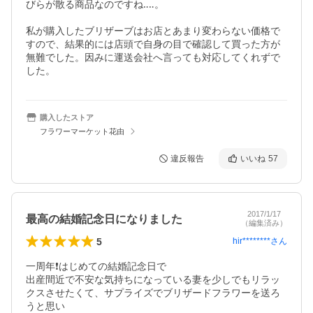
びらが散る商品なのですね‥‥。

私が購入したブリザーブはお店とあまり変わらない価格で
すので、結果的には店頭で自身の目で確認して買った方が
無難でした。因みに運送会社へ言っても対応してくれずで
した。
購入したストア
フラワーマーケット花由
違反報告
いいね
57
2017/1/17
最高の結婚記念日になりました
（編集済み）
5
hir********
さん
一周年❗はじめての結婚記念日で

出産間近で不安な気持ちになっている妻を少しでもリラッ
クスさせたくて、サプライズでブリザードフラワーを送ろ
うと思い
