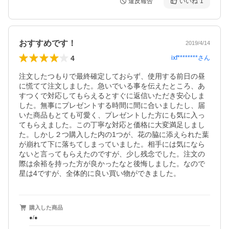
違反報告
いいね
1
おすすめです！
2019/4/14
4
ixf********
さん
注文したつもりで最終確定しておらず、使用する前日の昼
に慌てて注文しました。急いでいる事を伝えたところ、あ
すつくで対応してもらえるとすぐに返信いただき安心しま
した。無事にプレゼントする時間に間に合いましたし、届
いた商品もとても可愛く、プレゼントした方にも気に入っ
てもらえました。この丁寧な対応と価格に大変満足しまし
た。しかし２つ購入した内の1つが、花の脇に添えられた葉
が崩れて下に落ちてしまっていました。相手には気になら
ないと言ってもらえたのですが、少し残念でした。注文の
際は余裕を持った方が良かったなと後悔しました。なので
星は4ですが、全体的に良い買い物ができました。
購入した商品
●/●