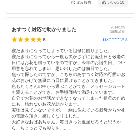
違反報告
いいね
10
2014/12/7
あすつく対応で助かりました
（編集済み）
5
sak********
さん
寝たきりになってしまっている祖母に贈りました。

寝たきりになってから一度も欠かさずにお誕生日と敬老の
日にはお花を贈っているのですが、今年のお誕生日、つい
用意を忘れてしまい、思い出したのは前日でした。

焦って探したのですが、こちらのあすつく対応の可愛いお
花のおかげで無事に当日に届けることができました。

色もたくさんの中から選ぶことができ、メッセージカード
も添えることができ、お手頃価格で満足しています。

自分でお花のお世話ができなくなってしまった祖母のため
にも、枯れないお花が助かります。

実物は見ていないですが、一緒に住んでいる叔母からお礼
の電話を頂き、嬉しくなりました。

大好きなおばあちゃん、毎日きっと退屈だろうと思うか
ら、ちょっとでも彩りを。。。