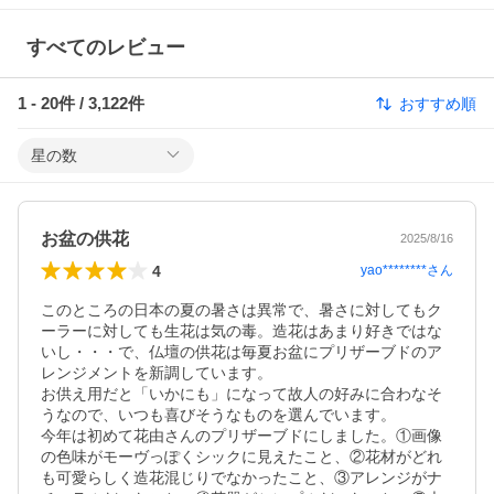
すべてのレビュー
1
-
20
件 /
3,122
件
おすすめ順
星の数
お盆の供花
2025/8/16
4
yao********
さん
このところの日本の夏の暑さは異常で、暑さに対してもク
ーラーに対しても生花は気の毒。造花はあまり好きではな
いし・・・で、仏壇の供花は毎夏お盆にプリザーブドのア
レンジメントを新調しています。

お供え用だと「いかにも」になって故人の好みに合わなそ
うなので、いつも喜びそうなものを選んでいます。

今年は初めて花由さんのプリザーブドにしました。①画像
の色味がモーヴっぽくシックに見えたこと、②花材がどれ
も可愛らしく造花混じりでなかったこと、③アレンジがナ