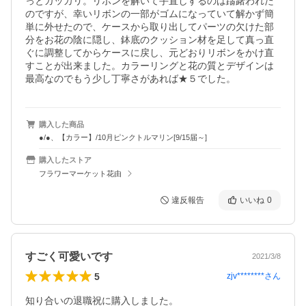
っとガッカリ。リボンを解いて手直しするのは躊躇われた
のですが、幸いリボンの一部がゴムになっていて解かず簡
単に外せたので、ケースから取り出してパーツの欠けた部
分をお花の陰に隠し、鉢底のクッション材を足して真っ直
ぐに調整してからケースに戻し、元どおりリボンをかけ直
すことが出来ました。カラーリングと花の質とデザインは
最高なのでもう少し丁寧さがあれば★５でした。
購入した商品
●/●、【カラー】/10月ピンクトルマリン[9/15届～]
購入したストア
フラワーマーケット花由
違反報告
いいね
0
すごく可愛いです
2021/3/8
5
zjv********
さん
知り合いの退職祝に購入しました。
