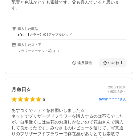
配置と色味がとても素敵です。父も喜んでいると思いま
す。
購入した商品
●/●、【カラー】/C3アップルレッド
購入したストア
フラワーマーケット花由
違反報告
いいね
1
2016/12/10
月命日☆
（編集済み）
5
bwm********
さん
あすつくでテディをお願いしました☆

ネットでブリザーブドフラワーを購入するのは不安でした
が、自宅近くには生花のお店しかないので花由さんで購入
して良かったです。みなさまのレビューを信じて、写真通
りのブリザーブドフラワーで存在感がありとても素敵で