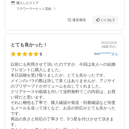
購入したストア
フラワーマーケット花由
違反報告
いいね
2
2010/10/28
とても良かった！
（編集済み）
5
kim********
さん
以前にも利用させて頂いたのですが、今回は友人への結婚
プレゼントに購入しました。

本日品物を受け取りましたが、とても良かったです。

メインのバラの数は決して多くはありませんが、アジサイ
のプリザーブドがボリュームを出してくれました。

クリアケースや紙袋も付いて送料無料でこの内容は、お買
い得だと思います。

それに梱包も丁寧で、購入確認や発送・到着確認など何度
もメールを送って頂くなど、お店の対応がとても良かった
です。

商品の良さと対応の丁寧さで、5つ星を付けさせて頂きま
す。
