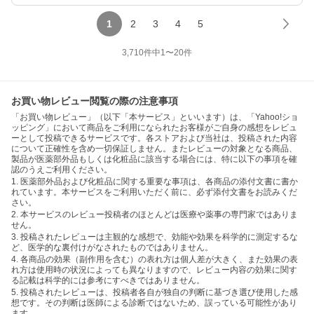
1
2
3
4
5
3,710
件中
1
〜
20
件
お買い物レビュー閲覧の際の注意事項
「お買い物レビュー」（以下「本サービス」といいます）は、「Yahoo!ショ
ッピング」において商品をご利用になられたお客様がご自身の感想をレビュ
ーとして投稿できるサービスです。各ストアおよび当社は、投稿された内容
について正確性を含め一切保証しません。またレビューの対象となる商品、
製品が医薬部外品もしくは化粧品に該当する場合には、特に以下の事項を確
認のうえご利用ください。
1. 医薬部外品および化粧品に関する重要な事項は、各商品の添付文書に書か
れています。本サービスをご利用いただく前に、必ず添付文書をお読みくだ
さい。
2. 本サービスのレビュー投稿者のほとんどは医療や薬事の専門家ではありま
せん。
3. 投稿されたレビューは主観的な感想で、効能や効果を科学的に測定するな
ど、医学的な裏付けがなされたものではありません。
4. 各商品の効果（副作用を含む）の表れ方は個人差が大きく、また効果の表
れ方は使用時の状況によっても異なりますので、レビュー内容の効果に関す
る記載は科学的には参考にすべきではありません。
5. 投稿されたレビューは、投稿者各自が独自の判断に基づき選び使用した感
想です。その判断は医師による診断ではないため、誤っている可能性があり
ます。