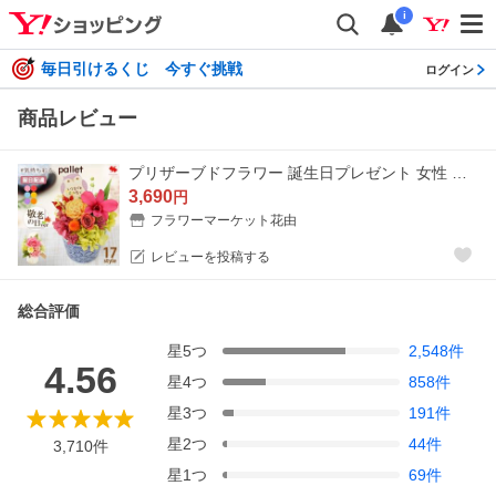
i
毎日引けるくじ 今すぐ挑戦
ログイン
商品レビュー
プリザーブドフラワー 誕生日プレゼント 女性 母 結婚祝い 還暦祝い 退職祝い 記念日 花 結婚記念日 お祝い バラ ブリザードフラワー パレット お中元 夏
3,690
円
フラワーマーケット花由
レビューを投稿する
総合評価
星
5
つ
2,548
件
4.56
星
4
つ
858
件
星
3
つ
191
件
星
2
つ
44
件
3,710
件
星
1
つ
69
件