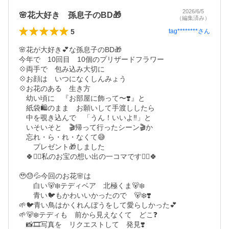
2026/6/5
🌸花大好き 孫息子のBD🎁
（編集済み）
5
tag********
さん
🌸花が大好き💕な孫息子のBD🎁　

今年で　10回目　10個のプリザードフラワー

💠両手で　包み込み大切に　

💠お顔は　いつになくしんみょう

💠お花のある　生き方

　幼い頃に　『お部屋に飾って〜❣️』と

　紙袋🛍️のまま　お願いして手渡ししたら

　中を覗き込んで　「うん！いいよ‼️」と

　いそいそと　🎬帰って行ったシーン🎬か

　忘れ・ら・れ・なくて😅

　　プレゼント🎁しました

　🍀🏴‍☠️私のお宝の想い出の一コマです🏴‍☠️🍀

🥹😓💦今回のお花🌸は　

　　白い🐻‍❄️テディベア　北極くま🐻‍❄️

　　青い🐦もかわいいかったので　🐻‍❄️❣️

🌱🐦青い鳥はかくれんぼうをして愛らしかった💕

🌱🐻‍❄️テディも　前から見えなくて　どこ❓

　📸🎞️写真を　リクエストして　発見❣️
