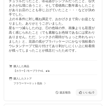
チュラルだったこと、④花器がシンプルだったこと、⑤大
きさが仏壇に合うこと、そして⑥徳島に数年暮らしたこと
がありお店のことも存じ上げていたこと・・・などが決め
手でした。

上の６条件に対し概ね満足で、おかげさまで良いお盆とな
りました。ありがとうございました。

星を一つ減らしたのは、①の色味の件、画像よりも彩度が
高く感じられたこと（でも素敵なお色味であるには変わり
ありません。ただ、シックさの期待がちょっと外れちゃい
ました）と、花器の底がプラパッケージにかなり強粘着の
ウレタンテープで貼り付けてあり剥がしにくい上に粘着痕
が残ってしまったことが残念だったためです。
購入した商品
【カラー】/モーブラテn1、●/●
購入したストア
フラワーマーケット花由
違反報告
いいね
0