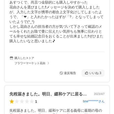
あすつくで、尚且つ金額的にも購入しやすかった

花由さんを選びました❗メッセージを決めて購入しました
が、入力した文字が携帯の都合上文字化けしてしまったよ
うで、「❤」と入れたかったはずが「?」となってしまって
いたようで(*_*)

しかし花由さんの担当者の方が気づいて下さって確認のメ
ールをくれたお陰で妻に伝えたい気持ちも無事に伝わりと
ても幸せな結婚記念日をおくることが出来ました❗ぜひまた
購入したいなと思いました🎵
購入したストア
フラワーマーケット花由
違反報告
いいね
3
先程届きました。明日、緩和ケアに居る義…
2023/4/7
1
bne********
さん
先程届きました。明日、緩和ケアに居る義母に最期の母の