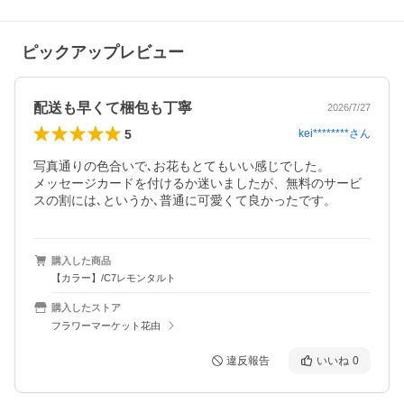
ピックアップレビュー
配送も早くて梱包も丁寧
2026/7/27
5
kei********
さん
写真通りの色合いで､お花もとてもいい感じでした。

メッセージカードを付けるか迷いましたが、無料のサービ
スの割には､というか､普通に可愛くて良かったです。
購入した商品
【カラー】/C7レモンタルト
購入したストア
フラワーマーケット花由
違反報告
いいね
0