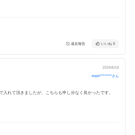
違反報告
いいね
0
2026/6/18
mam********
さん
で入れて頂きましたが、こちらも申し分なく良かったです。　