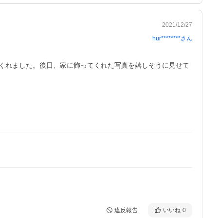
2021/12/27
hur********
さん
くれました。後日、家に飾ってくれた写真を嬉しそうに見せて
違反報告
いいね
0