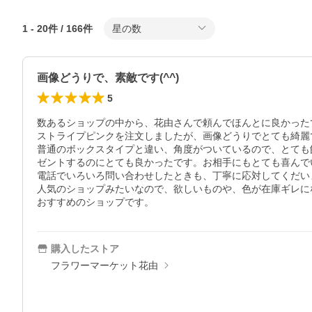
1
-
20
件 /
166
件
星の数
画像どうりで、素敵です(^^)
5
数あるショップの中から、花由さんで頼んでほんとに良かったで
ストライプピンクを注文しましたが、画像どうりでとても綺麗
普通のボックスタイプと違い、角度がついているので、とても
ゼントするのにとても良かったです。お相手にもとても喜んで
電話でいろいろ問い合わせしたときも、丁寧に応対してくだいま
人気のショップみたいなので、欲しいものや、色が在庫ギレに
おすすめのショップです。
購入したストア
フラワーマーケット花由