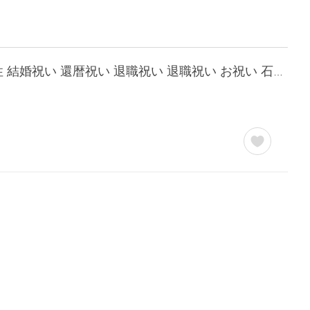
ソープフラワー ディスプレイボックス アンティークボックス 花 誕生日 プレゼント 女性 結婚祝い 還暦祝い 退職祝い 退職祝い お祝い 石鹸 box お中元 夏