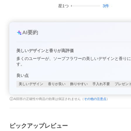
星
1
つ
3
件
AI要約
美しいデザインと香りが高評価
多くのユーザーが、ソープフラワーの美しいデザインと香りに
す。
良い点
美しいデザイン
香りが良い
飾りやすい
手入れ不要
プレゼン
AI回答の正確性や商品の効果は保証されません（
その他の注意点
）
ピックアップレビュー