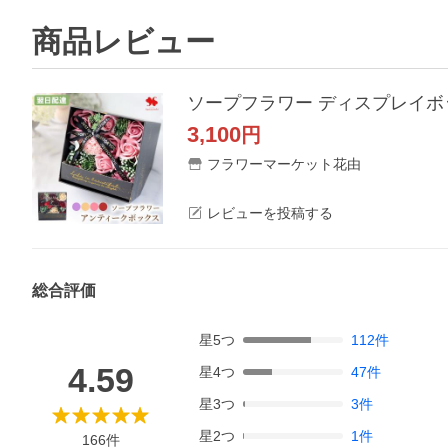
商品レビュー
3,100
円
フラワーマーケット花由
レビューを投稿する
総合評価
星
5
つ
112
件
4.59
星
4
つ
47
件
星
3
つ
3
件
星
2
つ
1
件
166
件