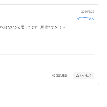
2026/6/26
xng********
さん
ではないかと思ってます（願望ですが‥）⭐︎
違反報告
いいね
0