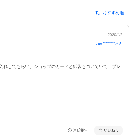
おすすめ順
2020/4/2
gaw********
さん
入れしてもらい、ショップのカードと紙袋もついていて、プレ
違反報告
いいね
3