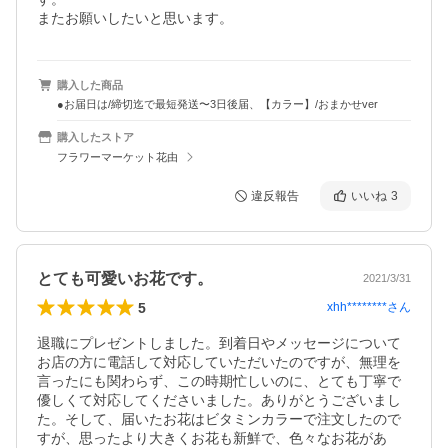
またお願いしたいと思います。
購入した商品
●お届日は/締切迄で最短発送〜3日後届、【カラー】/おまかせver
購入したストア
フラワーマーケット花由
違反報告
いいね
3
とても可愛いお花です。
2021/3/31
5
xhh********
さん
退職にプレゼントしました。到着日やメッセージについて
お店の方に電話して対応していただいたのですが、無理を
言ったにも関わらず、この時期忙しいのに、とても丁寧で
優しくて対応してくださいました。ありがとうございまし
た。そして、届いたお花はビタミンカラーで注文したので
すが、思ったより大きくお花も新鮮で、色々なお花があ