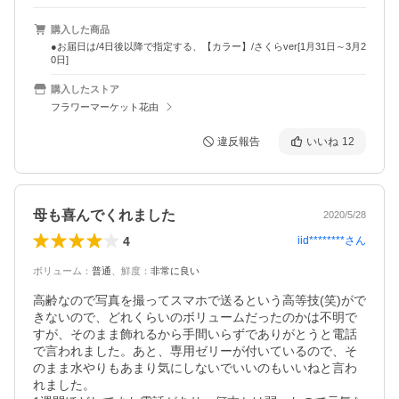
購入した商品
●お届日は/4日後以降で指定する、【カラー】/さくらver[1月31日～3月2
0日]
購入したストア
フラワーマーケット花由
違反報告
いいね
12
母も喜んでくれました
2020/5/28
4
iid********
さん
ボリューム
：
普通
、
鮮度
：
非常に良い
高齢なので写真を撮ってスマホで送るという高等技(笑)がで
きないので、どれくらいのボリュームだったのかは不明で
すが、そのまま飾れるから手間いらずでありがとうと電話
で言われました。あと、専用ゼリーが付いているので、そ
のまま水やりもあまり気にしないでいいのもいいねと言わ
れました。
