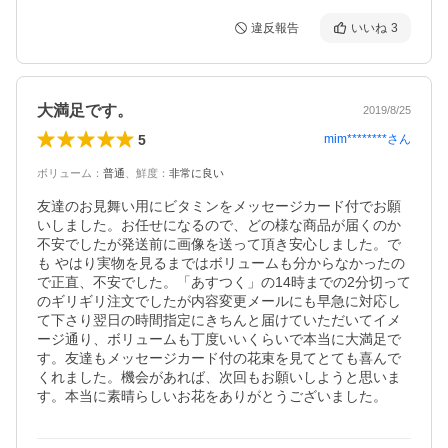
違反報告
いいね
3
大満足です。
2019/8/25
5
mim********
さん
ボリューム
：
普通
、
鮮度
：
非常に良い
友達のお見舞い用にビタミンをメッセージカード付でお願
いしました。お任せになるので、どの様な商品が届くのか
不安でしたが発送前に画像を送って頂き安心しました。で
も やはり実物を見るまではボリュームも分からなかったの
で正直、不安でした。「あすつく」の14時までの2分切って
のギリギリ注文でしたが内容変更メールにも早急に対応し
て下さり翌日の時間指定にきちんと届けていただいてイメ
ージ通り、ボリュームも丁度いいくらいで本当に大満足で
す。友達もメッセージカード付の花束を見てとても喜んで
くれました。機会があれば、次回もお願いしようと思いま
す。本当に素晴らしいお花をありがとうございました。