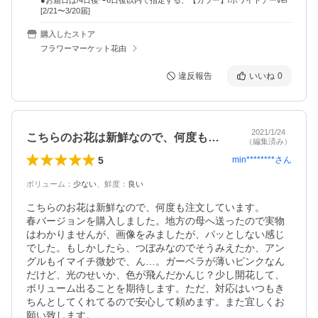
●お届日は/4日後〜6日後以内で指定する、【カラー】/ホワイトデーver
[2/21〜3/20届]
購入したストア
フラワーマーケット花由
違反報告
いいね
0
2021/1/24
こちらのお花は新鮮なので、何度も注文し…
（編集済み）
5
min********
さん
ボリューム
：
少ない
、
鮮度
：
良い
こちらのお花は新鮮なので、何度も注文しています。

春バージョンを購入しました。地方の母へ送ったので実物
はわかりませんが、画像をみましたが、パッとしない感じ
でした。もしかしたら、つぼみなのでそうみえたか、アン
グルもイマイチ微妙で、ん…。ガーベラが薄いピンクなん
だけど、光のせいか、色が飛んだかんじ？少し開花して、
ボリューム出ることを期待します。ただ、対応はいつもき
ちんとしてくれてるので安心して頼めます。また宜しくお
願い致します。
