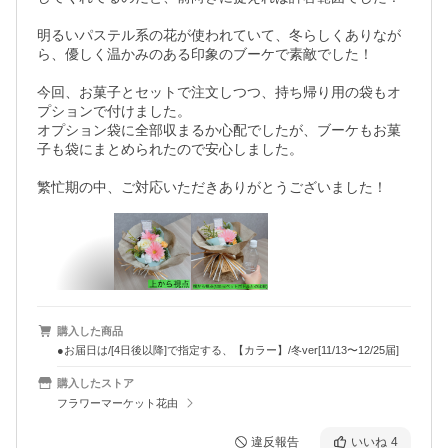
明るいパステル系の花が使われていて、冬らしくありなが
ら、優しく温かみのある印象のブーケで素敵でした！

今回、お菓子とセットで注文しつつ、持ち帰り用の袋もオ
プションで付けました。

オプション袋に全部収まるか心配でしたが、ブーケもお菓
子も袋にまとめられたので安心しました。

繁忙期の中、ご対応いただきありがとうございました！
購入した商品
●お届日は/[4日後以降]で指定する、【カラー】/冬ver[11/13〜12/25届]
購入したストア
フラワーマーケット花由
違反報告
いいね
4