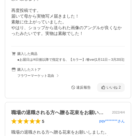
再度投稿です。

届いて母から実物写メ届きました！

素敵に仕上がっていました。

やはり、ショップから送られた画像のアングルが良くなか
ったみたいです。実物は素敵でした！
購入した商品
●お届日は/4日後以降で指定する、【カラー】/春ver[1月11日～3月20日]
購入したストア
フラワーマーケット花由
違反報告
いいね
2
職場の退職される方へ贈る花束をお願いし…
2022/4/4
5
pqv********
さん
職場の退職される方へ贈る花束をお願いしました。
