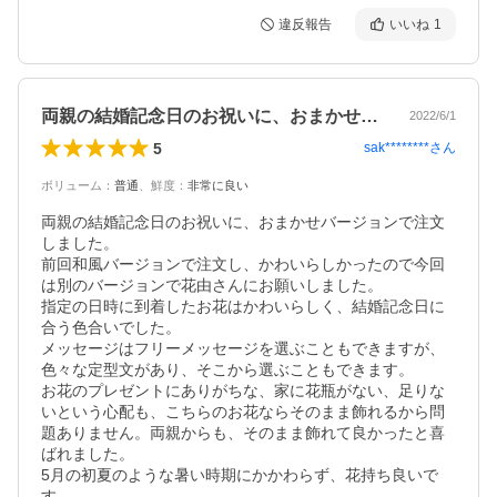
違反報告
いいね
1
両親の結婚記念日のお祝いに、おまかせバ…
2022/6/1
5
sak********
さん
ボリューム
：
普通
、
鮮度
：
非常に良い
両親の結婚記念日のお祝いに、おまかせバージョンで注文
しました。

前回和風バージョンで注文し、かわいらしかったので今回
は別のバージョンで花由さんにお願いしました。

指定の日時に到着したお花はかわいらしく、結婚記念日に
合う色合いでした。

メッセージはフリーメッセージを選ぶこともできますが、
色々な定型文があり、そこから選ぶこともできます。

お花のプレゼントにありがちな、家に花瓶がない、足りな
いという心配も、こちらのお花ならそのまま飾れるから問
題ありません。両親からも、そのまま飾れて良かったと喜
ばれました。

5月の初夏のような暑い時期にかかわらず、花持ち良いで
す。
