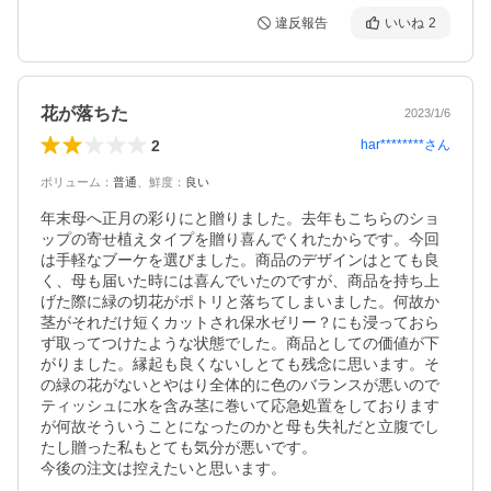
違反報告
いいね
2
花が落ちた
2023/1/6
2
har********
さん
ボリューム
：
普通
、
鮮度
：
良い
年末母へ正月の彩りにと贈りました。去年もこちらのショ
ップの寄せ植えタイプを贈り喜んでくれたからです。今回
は手軽なブーケを選びました。商品のデザインはとても良
く、母も届いた時には喜んでいたのですが、商品を持ち上
げた際に緑の切花がポトリと落ちてしまいました。何故か
茎がそれだけ短くカットされ保水ゼリー？にも浸っておら
ず取ってつけたような状態でした。商品としての価値が下
がりました。縁起も良くないしとても残念に思います。そ
の緑の花がないとやはり全体的に色のバランスが悪いので
ティッシュに水を含み茎に巻いて応急処置をしております
が何故そういうことになったのかと母も失礼だと立腹でし
たし贈った私もとても気分が悪いです。

今後の注文は控えたいと思います。