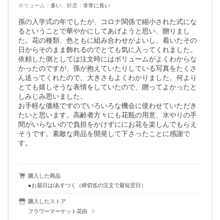
ボリューム
：
多い
、
鮮度
：
非常に良い
孫の入学式の年でしたが、コロナ関係で縮小された式にな
るということで華やかにしてあげようと思い、贈りまし
た。花の種類、色ともに組み合わせがよいし、着いたその
日からそのまま飾れるのでとても気に入ってくれました。
依頼した側としては注文時にはボリュームがよくわからな
かったのですが、孫が抱えていたりしている写真をたくさ
ん送ってくれたので、大きさもよくわかりました。何より
とても嬉しそうな表情をしていたので、贈ってよかったと
しみじみ思いました。

お手軽な価格ですのでいろいろな機会に使わせていただき
たいと思います。高齢者方々にも花瓶の用意、水やりの手
間がいらないので負担をかけずににお花を楽しんでもらえ
そうです。素敵な商品を開発して下さったことに感謝で
す。
購入した商品
●お届日は/あすつく（締切迄の注文で最短翌日）
購入したストア
フラワーマーケット花由