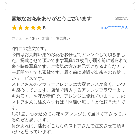
素敵なお花をありがとうございます
2022/2/6
5
mak********
さん
ボリューム
：
多い
、
鮮度
：
非常に良い
2回目の注文です。

今回はお見舞い用のお花をお任せでアレンジして頂きまし
た。掲載させて頂いてます写真の1枚目が届く前に送られて
来た映像写真です。ご病気の方がお元気になるようなカラ
ー展開でとても素敵です。届く前に確認が出来るのも嬉し
いサービスです。

ストアさんのフラワーアレンジは大変センスが良く、いつ
も感心しています。店舗で購入するアレンジフラワーより
もお安く、お花が新鮮で、アレンジに優れています。この
ストアさんに注文をすれば＂間違い無し＂と信頼＂大＂で
す。

1点1点、心を込めてお花をアレンジして届けて下さってい
るのだと思います。

何かあれば、迷わずこちらのストアさんで注文させて頂き
たいと思っています。