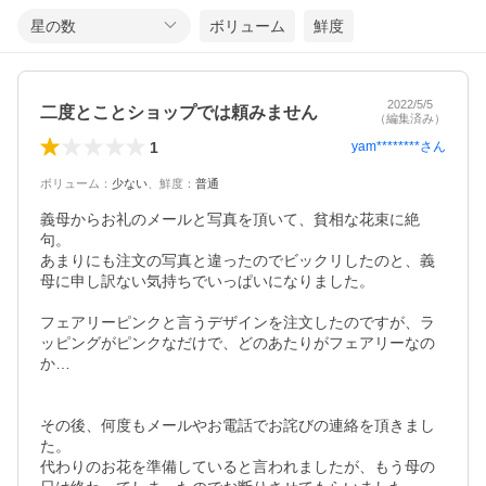
星の数
ボリューム
鮮度
2022/5/5
二度とことショップでは頼みません
（編集済み）
1
yam********
さん
ボリューム
：
少ない
、
鮮度
：
普通
義母からお礼のメールと写真を頂いて、貧相な花束に絶
句。

あまりにも注文の写真と違ったのでビックリしたのと、義
母に申し訳ない気持ちでいっぱいになりました。

フェアリーピンクと言うデザインを注文したのですが、ラ
ッピングがピンクなだけで、どのあたりがフェアリーなの
か…

その後、何度もメールやお電話でお詫びの連絡を頂きまし
た。

代わりのお花を準備していると言われましたが、もう母の