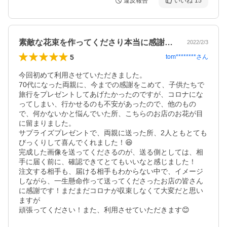
違反報告
いいね
15
素敵な花束を作ってくださり本当に感謝！！
2022/2/3
5
tom********
さん
今回初めて利用させていただきました。

70代になった両親に、今までの感謝をこめて、子供たちで
旅行をプレゼントしてあげたかったのですが、コロナにな
ってしまい、行かせるのも不安があったので、他のもの
で、何かないかと悩んでいた所、こちらのお店のお花が目
に留まりました。

サプライズプレゼントで、両親に送った所、2人ともとても
びっくりして喜んでくれました！😆

完成した画像を送ってくださるのが、送る側としては、相
手に届く前に、確認できてとてもいいなと感じました！

注文する相手も、届ける相手もわからない中で、イメージ
しながら、一生懸命作って送ってくださったお店の皆さん
に感謝です！まだまだコロナが収束しなくて大変だと思い
ますが

頑張ってください！また、利用させていただきます😊