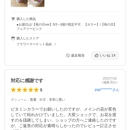
購入した商品
●お届日は/【母の日ver】5/3～8届※指定不可、【カラー】/【母の日】
フェアリーピンク
購入したストア
フラワーマーケット花由
違反報告
いいね
14
2022/7/16
対応に感謝です
（編集済み）
5
psp********
さん
ボリューム
：
普通
、
鮮度
：
非常に悪い
ビタミンカラーでお願いしたのですが、メインの花が変色
していて枯れかけていました。大変ショックで、お花を渡
すのを躊躇してしまい、ショップの方へご連絡したのです
が、ご返答の対応が素晴らしかったのでレビュー訂正させ