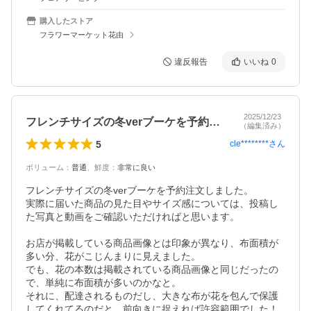
購入したストア
フラワーマーケット花由
違反報告
いいね
0
2025/12/23
フレンチサイズの冬verブーケを予約注…
（編集済み）
5
cle********
さん
ボリューム
：
普通
、
鮮度
：
非常に良い
フレンチサイズの冬verブーケを予約注文しました。

実際に届いた商品の見た目やサイズ感については、投稿し
た写真と動画をご確認いただければと思います。

お店が掲載している商品画像とは印象が異なり、布面積が
多い分、花がこじんまりに見えました。

でも、花の本数は掲載されている商品画像と同じだったの
で、単純に布面積が多いのかなと。

それに、配達されるものだし、大きな布が花を包んで保護
してくれてるのだと、前向きに捉えれば許容範囲でした！
