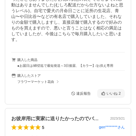
動はありませんでした(むしろ配送だから仕方ないよねと思
うレベル)。自宅で愛犬の月命日ごとに近所の生花店、青
山〜や日比谷〜などの有名店で購入していました、それな
りの金額で購入しますし、直接店舗で購入するので好みの
ものを買えますので、悪いと言うことはなく相応の満足は
していましたが、今後はこちらで毎月購入したいと思いま
す。
購入した商品
●お届日は/締切迄で最短発送～3日後届、【カラー】/お供え専用
購入したストア
フラワーマーケット花由
違反報告
いいね
2
お彼岸用に実家に送りたかったのでバラ抜…
2023/3/21
5
gen********
さん