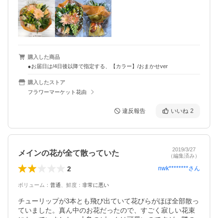
購入した商品
●お届日は/4日後以降で指定する、【カラー】/おまかせver
購入したストア
フラワーマーケット花由
違反報告
いいね
2
2019/3/27
メインの花が全て散っていた
（編集済み）
2
nwk********
さん
ボリューム
：
普通
、
鮮度
：
非常に悪い
チューリップが3本とも飛び出ていて花びらがほぼ全部散っ
ていました。真ん中のお花だったので、すごく寂しい花束