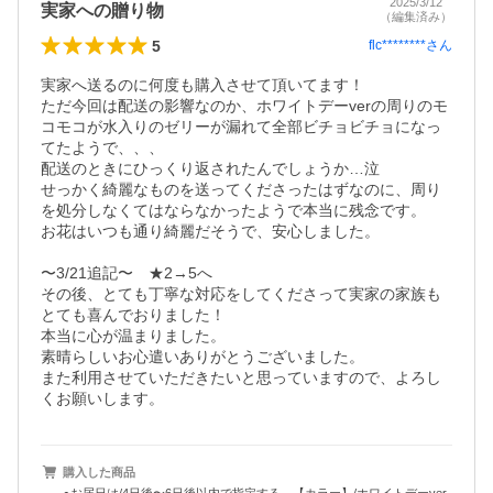
2025/3/12
実家への贈り物
（編集済み）
5
flc********
さん
実家へ送るのに何度も購入させて頂いてます！

ただ今回は配送の影響なのか、ホワイトデーverの周りのモ
コモコが水入りのゼリーが漏れて全部ビチョビチョになっ
てたようで、、、

配送のときにひっくり返されたんでしょうか…泣

せっかく綺麗なものを送ってくださったはずなのに、周り
を処分しなくてはならなかったようで本当に残念です。

お花はいつも通り綺麗だそうで、安心しました。

〜3/21追記〜　★2→5へ

その後、とても丁寧な対応をしてくださって実家の家族も
とても喜んでおりました！

本当に心が温まりました。

素晴らしいお心遣いありがとうございました。

また利用させていただきたいと思っていますので、よろし
くお願いします。
購入した商品