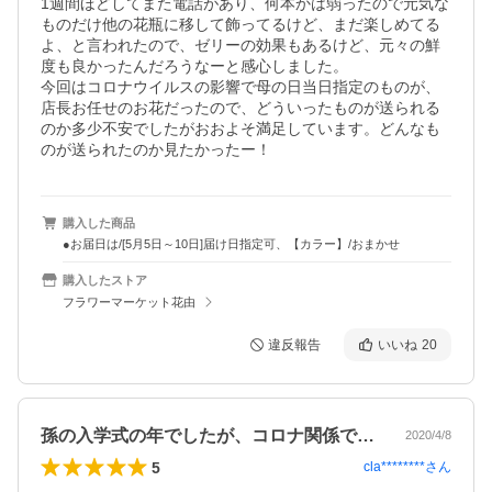
1週間ほどしてまた電話があり、何本かは弱ったので元気な
ものだけ他の花瓶に移して飾ってるけど、まだ楽しめてる
よ、と言われたので、ゼリーの効果もあるけど、元々の鮮
度も良かったんだろうなーと感心しました。

今回はコロナウイルスの影響で母の日当日指定のものが、
店長お任せのお花だったので、どういったものが送られる
のか多少不安でしたがおおよそ満足しています。どんなも
のが送られたのか見たかったー！
購入した商品
●お届日は/[5月5日～10日]届け日指定可、【カラー】/おまかせ
購入したストア
フラワーマーケット花由
違反報告
いいね
20
孫の入学式の年でしたが、コロナ関係で縮…
2020/4/8
5
cla********
さん