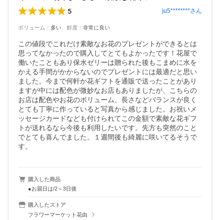
5
ju5********
さん
ボリューム
：
多い
、
鮮度
：
非常に良い
この値段でこれだけ素敵なお花のプレゼントができるとは
思ってなかったので購入してとてもよかったです！花屋で
働いたこともあり保水ゼリーは贈られた後もこまめに水を
かえる手間がかからないのでプレゼントには最適だと思い
ました。今まで何軒か花ギフトを通販で送ったことがあり
ますが中には配色が微妙なお店もありましたが、こちらの
お店は配色やお花のボリューム、長さなどバランスが良く
とても丁寧に作っていると写真から感じました。お祝いメ
ッセージカードなども付けられてこの金額で素敵な花ギフ
トが送れるなら今後も利用したいです。先方も突然のこと
でとても喜んでました。１週間後も綺麗に咲いてるそうで
す。
購入した商品
●お届日は/2～3日後
購入したストア
フラワーマーケット花由