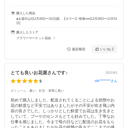
購入した商品
●お届日は/[12月28日〜31日]届、【カラー】/初春ver[12月28日〜12月31
日]
購入したストア
フラワーマーケット花由
違反報告
いいね
2
とても良いお花屋さんです♪
2021/8/1
5
cie********
さん
ボリューム
：
多い
、
鮮度
：
非常に良い
初めて購入しました、配送されてくることによる状態やお
花の鮮度など不安ではありましたがその不安が吹き飛ぶ内
容の良さでした。しっかりとした鮮度でお花は生き生きと
していて、ブーケのセンスもとても好みでした。丁寧なお
仕事を感じました。今まで母の日などに配送のお花をもら
ったこともありましたがお花の状態の良さでここまでの感