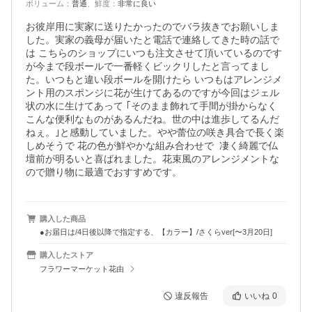
ボリューム
：
普通
、
鮮度
：
非常に良い
お彼岸用に実家に送りたかったのでバラ抜きでお願いしま
した。実家の義母が届いたと電話で連絡してきた時の話で
は こちらのショップにいつも注文させて頂いているのです
が今まで段ボールで一番軽くビックリしたと言ってまし
た。いつもと違い段ボールを開けたら いつもはアレンジメ
ント用のスポンジに花が生けてあるのですが今回はジェル
状の水に生けてあって ｢そのまま飾れて手間が掛からなく 
こんな便利なものがあるんだね。世の中は進歩してるんだ
ねぇ。｣と感動していました。やや蕾位の咲き具合で長く楽
しめそうで 花の色が鮮やかな組み合わせで  凄く綺麗で仏
壇前が明るいと喜ばれました。花束風のアレンジメントな
ので贈り物に最適でおすすめです。
購入した商品
●お届日は/4日後以降で指定する、【カラー】/さくらver[〜3月20日]
購入したストア
フラワーマーケット花由
違反報告
いいね
0