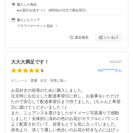
購入した商品
●お届日は/あすつく（締切迄の注文で最短翌日）
購入したストア
フラワーマーケット花由
違反報告
いいね
2
大大大満足です！
2021/3/7
5
rnc********
さん
ボリューム
：
普通
、
鮮度
：
非常に良い
お花好きの祖母のために購入しました。

注文時にお伝えした配達希望日に対し、お返事をいただけ
たので安心して配達希望日まで待てました。(ちゃんと希望
日に届けてくださいました！)

また、ニュアンスを選びましたがイメージ写真通りで感動
しました！全体的に淡めの色のお花がカラフルにバランス
よく配置されていて、祖母もとても気に入っていました。

原色より、淡くて優しい色合いのお花が好きな人にはぴっ