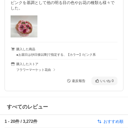
ピンクを基調として他の明る目の色やお花の種類も様々で
した。
購入した商品
●お届日は/[4日後以降]で指定する、【カラー】/ピンク系
購入したストア
フラワーマーケット花由
違反報告
いいね
0
すべてのレビュー
1
-
20
件 /
3,272
件
おすすめ順