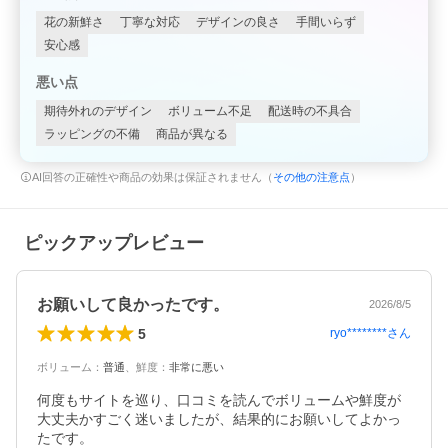
花の新鮮さ
丁寧な対応
デザインの良さ
手間いらず
安心感
悪い点
期待外れのデザイン
ボリューム不足
配送時の不具合
ラッピングの不備
商品が異なる
AI回答の正確性や商品の効果は保証されません（
その他の注意点
）
ピックアップレビュー
お願いして良かったです。
2026/8/5
5
ryo********
さん
ボリューム
：
普通
、
鮮度
：
非常に悪い
何度もサイトを巡り、口コミを読んでボリュームや鮮度が
大丈夫かすごく迷いましたが、結果的にお願いしてよかっ
たです。
