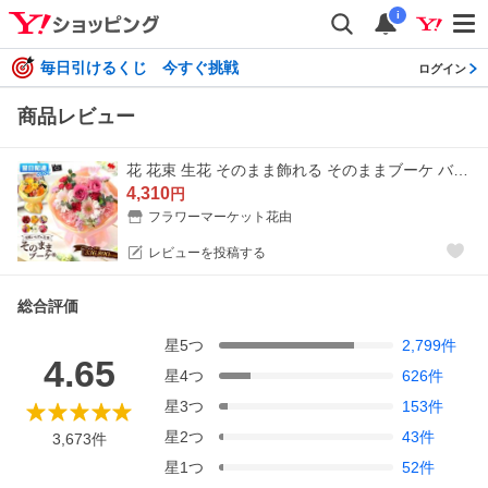
i
毎日引けるくじ 今すぐ挑戦
ログイン
商品レビュー
花 花束 生花 そのまま飾れる そのままブーケ バラ お花 ギフト プレゼント 女性 母 義母 誕生日 結婚記念日 退職祝い お祝い スタンディングブーケ お中元 夏
4,310
円
フラワーマーケット花由
レビューを投稿する
総合評価
星
5
つ
2,799
件
4.65
星
4
つ
626
件
星
3
つ
153
件
星
2
つ
43
件
3,673
件
星
1
つ
52
件