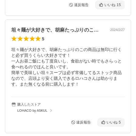
違反報告
いいね
15
坦々麺が大好きで、胡麻たっぷりのこの商…
2024/2/27
5
坦々麺が大好きで、胡麻たっぷりのこの商品は無印に行く
と必ず買うくらい大好きです！

一人お昼ご飯にも丁度良いし、食欲がない時でもさらっと
食べれるのでほんと良いです。

簡単で美味しい坦々スープは必ず常備してるストック商品
なので、店頭より安く購入できるロハコさんは助かりま
す。また無くなる前に購入します！
購入したストア
LOHACO by ASKUL
違反報告
いいね
5