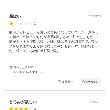
脂ぽい
2023/12/3
1
以前からレビューが良いので気になっていました。期待し
て初めての購入でしたが今回4個まとめて注文しました。

脂がギトギトで間の抜けた味。味は多少の調味料でバラン
スを取れますが脂が気になって半分も食べず、限界でし
た。残っている3個の対応に悩む。
購入したストア
LOHACO by ASKUL
違反報告
いいね
3
とろみが欲しい
2021/7/11
4