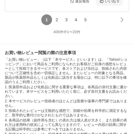
違反報告
いいね
0
1
2
3
4
5
406
件中
1
〜
20
件
お買い物レビュー閲覧の際の注意事項
「お買い物レビュー」（以下「本サービス」といいます）は、「Yahoo!ショ
ッピング」において商品をご利用になられたお客様がご自身の感想をレビュ
ーとして投稿できるサービスです。各ストアおよび当社は、投稿された内容
について正確性を含め一切保証しません。またレビューの対象となる商品、
製品が医薬部外品もしくは化粧品に該当する場合には、特に以下の事項を確
認のうえご利用ください。
1. 医薬部外品および化粧品に関する重要な事項は、各商品の添付文書に書か
れています。本サービスをご利用いただく前に、必ず添付文書をお読みくだ
さい。
2. 本サービスのレビュー投稿者のほとんどは医療や薬事の専門家ではありま
せん。
3. 投稿されたレビューは主観的な感想で、効能や効果を科学的に測定するな
ど、医学的な裏付けがなされたものではありません。
4. 各商品の効果（副作用を含む）の表れ方は個人差が大きく、また効果の表
れ方は使用時の状況によっても異なりますので、レビュー内容の効果に関す
る記載は科学的には参考にすべきではありません。