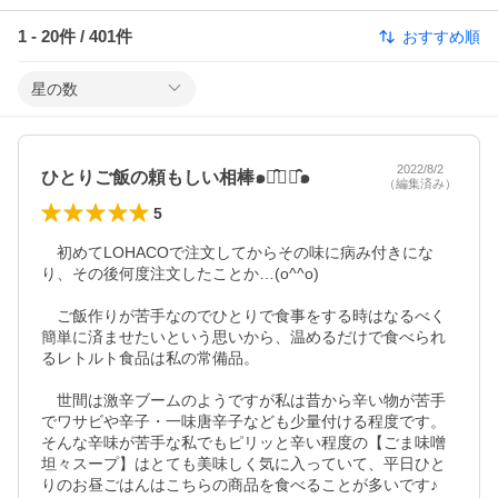
1
-
20
件 /
401
件
おすすめ順
星の数
2022/8/2
ひとりご飯の頼もしい相棒๑･̑◡･̑๑
（編集済み）
5
　初めてLOHACOで注文してからその味に病み付きにな
り、その後何度注文したことか…(o^^o)

　ご飯作りが苦手なのでひとりで食事をする時はなるべく
簡単に済ませたいという思いから、温めるだけで食べられ
るレトルト食品は私の常備品。

　世間は激辛ブームのようですが私は昔から辛い物が苦手
でワサビや辛子・一味唐辛子なども少量付ける程度です。
そんな辛味が苦手な私でもピリッと辛い程度の【ごま味噌
坦々スープ】はとても美味しく気に入っていて、平日ひと
りのお昼ごはんはこちらの商品を食べることが多いです♪
