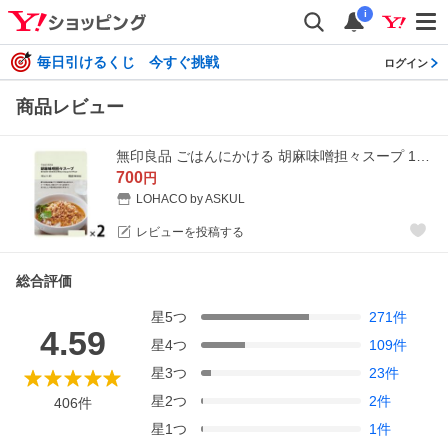
i
毎日引けるくじ 今すぐ挑戦
ログイン
商品レビュー
無印良品 ごはんにかける 胡麻味噌担々スープ 180g（1人前） 1セット（1袋×2） 良品計画（イチオシ）
700
円
LOHACO by ASKUL
レビューを投稿する
総合評価
星
5
つ
271
件
4.59
星
4
つ
109
件
星
3
つ
23
件
星
2
つ
2
件
406
件
星
1
つ
1
件