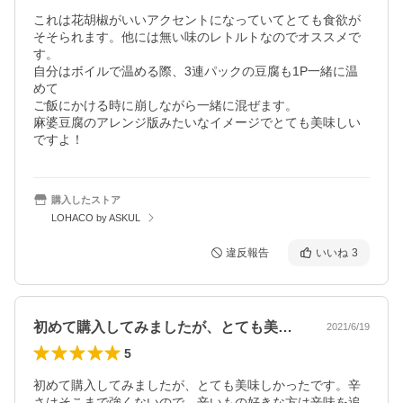
これは花胡椒がいいアクセントになっていてとても食欲が
そそられます。他には無い味のレトルトなのでオススメで
す。

自分はボイルで温める際、3連パックの豆腐も1P一緒に温
めて

ご飯にかける時に崩しながら一緒に混ぜます。

麻婆豆腐のアレンジ版みたいなイメージでとても美味しい
ですよ！
購入したストア
LOHACO by ASKUL
違反報告
いいね
3
初めて購入してみましたが、とても美味し…
2021/6/19
5
初めて購入してみましたが、とても美味しかったです。辛
さはそこまで強くないので、辛いもの好きな方は辛味を追