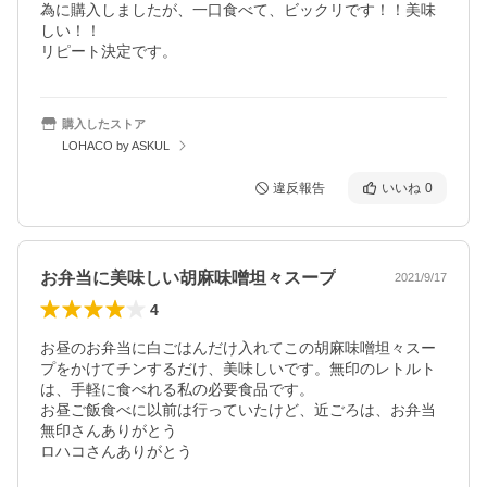
為に購入しましたが、一口食べて、ビックリです！！美味
しい！！

リピート決定です。
購入したストア
LOHACO by ASKUL
違反報告
いいね
0
お弁当に美味しい胡麻味噌坦々スープ
2021/9/17
4
お昼のお弁当に白ごはんだけ入れてこの胡麻味噌坦々スー
プをかけてチンするだけ、美味しいです。無印のレトルト
は、手軽に食べれる私の必要食品です。

お昼ご飯食べに以前は行っていたけど、近ごろは、お弁当
無印さんありがとう

ロハコさんありがとう