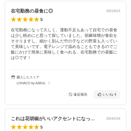
在宅勤務の昼食に◎
2021/9/13
5
在宅勤務になって久しく、運動不足もあって自宅での昼食
は少し軽めにと思って探していました。胡麻味噌が食欲を
そそりますし、細かく刻んだ竹の子などの野菜も入ってい
て美味しいです。電子レンジで温めることもできるのでご
飯にかけて簡単に美味しく食べれる、在宅勤務での昼飯に
は◎です！
購入したストア
LOHACO by ASKUL
違反報告
いいね
4
これは花胡椒がいいアクセントになってい…
2024/2/18
5