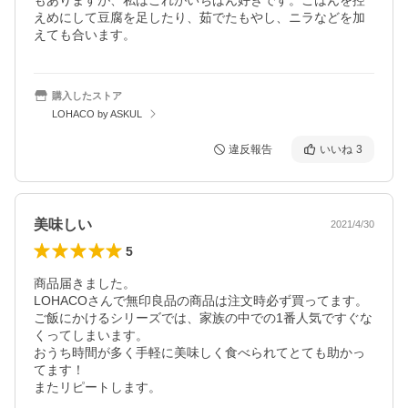
もありますが、私はこれがいちばん好きです。ごはんを控
えめにして豆腐を足したり、茹でたもやし、ニラなどを加
えても合います。
購入したストア
LOHACO by ASKUL
違反報告
いいね
3
美味しい
2021/4/30
5
商品届きました。

LOHACOさんで無印良品の商品は注文時必ず買ってます。

ご飯にかけるシリーズでは、家族の中での1番人気ですぐな
くってしまいます。

おうち時間が多く手軽に美味しく食べられてとても助かっ
てます！

またリピートします。