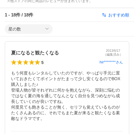
※他ストアの同じ商品のレビューが含まれています。
1
-
18
件 /
18
件
おすすめ順
星の数
2013/6/17
夏になると観たくなる
（編集済み）
5
hir********
さん
もう何度もレンタルしていたのですが、やっぱり手元に置
いておきたくてポイントがたまって少し安くなるのでBOX
購入しました♪

登場人物が皆それぞれに何かを抱えながら、深刻に悩むの
ではなく夏の海を通してなんとなく自分を見つめながら成
長していくのが良いですね。

何度見ても飽きることが無く、セリフも覚えているものが
たくさんあるのに、それでもまた夏が来ると観たくなる素
敵なドラマです。