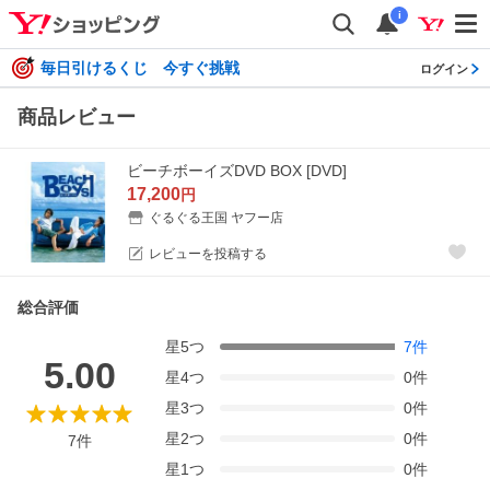
i
毎日引けるくじ 今すぐ挑戦
ログイン
商品レビュー
ビーチボーイズDVD BOX [DVD]
17,200
円
ぐるぐる王国 ヤフー店
レビューを投稿する
総合評価
星
5
つ
7
件
5.00
星
4
つ
0
件
星
3
つ
0
件
星
2
つ
0
件
7
件
星
1
つ
0
件