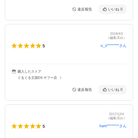
違反報告
いいね
0
2018/4/2
（編集済み）
5
u_s********
さん
購入したストア
ぐるぐる王国DS ヤフー店
違反報告
いいね
0
2017/12/4
（編集済み）
5
ham********
さん