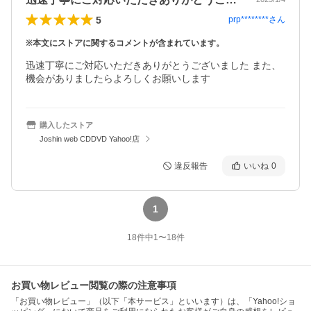
5
prp********
さん
※本文にストアに関するコメントが含まれています。
迅速丁寧にご対応いただきありがとうございました また、
機会がありましたらよろしくお願いします
購入したストア
Joshin web CDDVD Yahoo!店
違反報告
いいね
0
1
18
件中
1
〜
18
件
お買い物レビュー閲覧の際の注意事項
「お買い物レビュー」（以下「本サービス」といいます）は、「Yahoo!ショ