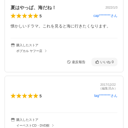
夏はやっぱ、海だね！
2022/1/3
5
cap********
さん
懐かしいドラマ。これを見ると海に行きたくなります。
購入したストア
ポプカル ヤフー店
違反報告
いいね
0
2017/12/22
（編集済み）
5
tag********
さん
購入したストア
イーベストCD・DVD館