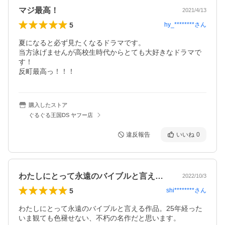
マジ最高！
2021/4/13
5
hy_********
さん
夏になると必ず見たくなるドラマです。

当方泳げませんが高校生時代からとても大好きなドラマで
す！

反町最高っ！！！
購入したストア
ぐるぐる王国DS ヤフー店
違反報告
いいね
0
わたしにとって永遠のバイブルと言える作…
2022/10/3
5
shi********
さん
わたしにとって永遠のバイブルと言える作品。25年経った
いま観ても色褪せない、不朽の名作だと思います。