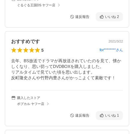
ぐるぐる王国DS ヤフー店
違反報告
いいね
2
おすすめです
2021/3/22
5
for********
さん
去年、BS放送でドラマが再放送されていたのを見て、懐か
しくなり、思い切ってDVDBOXを購入しました。

リアルタイムで見ていた頃を思い出します。

反町隆史さんや竹野内豊さんがかっこよくて素敵です！
購入したストア
ポプカル ヤフー店
違反報告
いいね
1