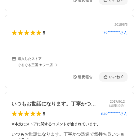
違反報告
いいね
0
2018/8/5
5
f76********
さん
購入したストア
ぐるぐる王国 ヤフー店
違反報告
いいね
0
2017/9/12
いつもお世話になります。丁寧かつ迅速で…
（編集済み）
5
nao********
さん
※本文にストアに関するコメントが含まれています。
いつもお世話になります。丁寧かつ迅速で気持ち良いショ