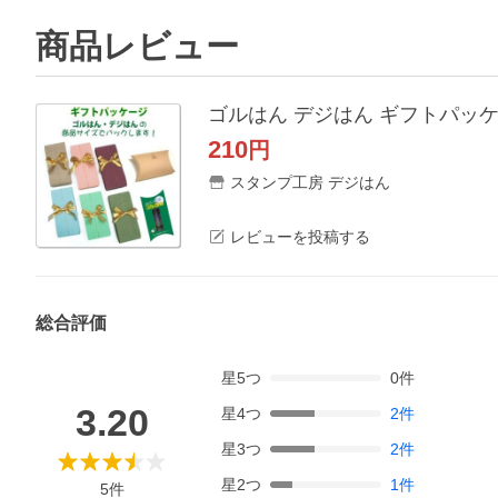
商品レビュー
ゴルはん デジはん ギフトパッ
210
円
スタンプ工房 デジはん
レビューを投稿する
総合評価
星
5
つ
0
件
3.20
星
4
つ
2
件
星
3
つ
2
件
星
2
つ
1
件
5
件