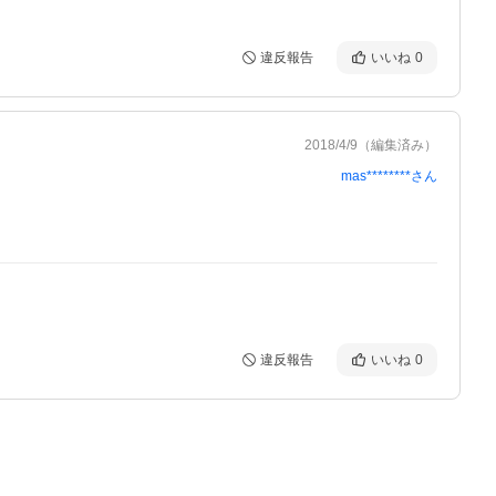
違反報告
いいね
0
2018/4/9
（編集済み）
mas********
さん
違反報告
いいね
0