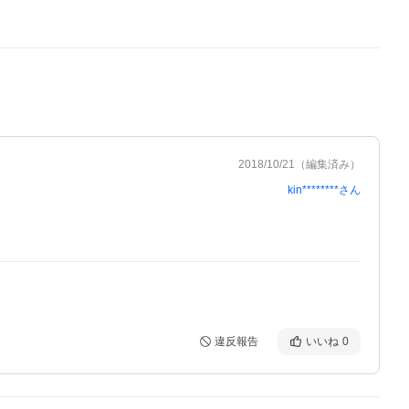
2018/10/21
（編集済み）
kin********
さん
違反報告
いいね
0