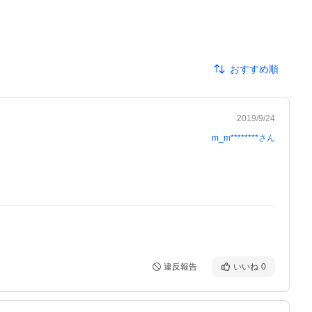
おすすめ順
2019/9/24
m_m********
さん
違反報告
いいね
0