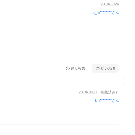
2019/11/26
m_m********
さん
違反報告
いいね
0
2018/10/21
（編集済み）
kin********
さん