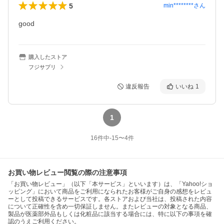
5
min********
さん
good
購入したストア
フジサプリ
違反報告
いいね
1
1
16
件中
-15
〜
4
件
お買い物レビュー閲覧の際の注意事項
「お買い物レビュー」（以下「本サービス」といいます）は、「Yahoo!ショ
ッピング」において商品をご利用になられたお客様がご自身の感想をレビュ
ーとして投稿できるサービスです。各ストアおよび当社は、投稿された内容
について正確性を含め一切保証しません。またレビューの対象となる商品、
製品が医薬部外品もしくは化粧品に該当する場合には、特に以下の事項を確
認のうえご利用ください。