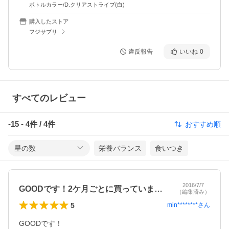
ボトルカラー/D.クリアストライプ(白)
購入したストア
フジサプリ
違反報告
いいね
0
すべてのレビュー
-15
-
4
件 /
4
件
おすすめ順
星の数
栄養バランス
食いつき
2016/7/7
GOODです！2ケ月ごとに買っています…
（編集済み）
5
min********
さん
GOODです！
