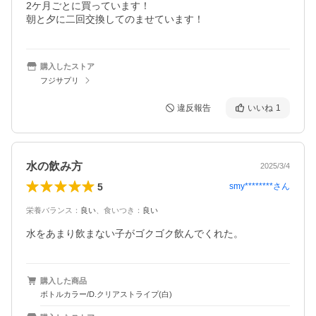
2ケ月ごとに買っています！

朝と夕に二回交換してのませています！
購入したストア
フジサプリ
違反報告
いいね
1
水の飲み方
2025/3/4
5
smy********
さん
栄養バランス
：
良い
、
食いつき
：
良い
水をあまり飲まない子がゴクゴク飲んでくれた。
購入した商品
ボトルカラー/D.クリアストライプ(白)