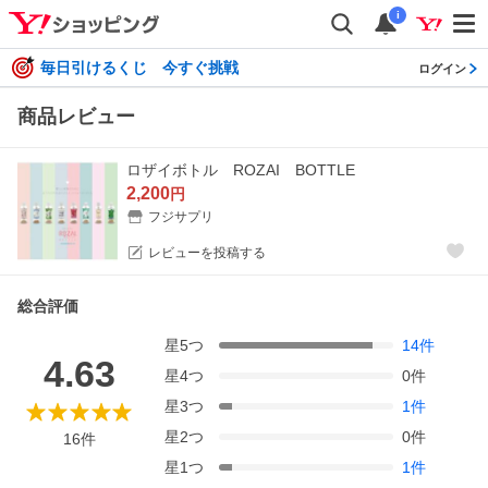
i
毎日引けるくじ 今すぐ挑戦
ログイン
商品レビュー
ロザイボトル ROZAI BOTTLE
2,200
円
フジサプリ
レビューを投稿する
総合評価
星
5
つ
14
件
4.63
星
4
つ
0
件
星
3
つ
1
件
星
2
つ
0
件
16
件
星
1
つ
1
件