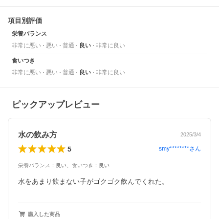
項目別評価
栄養バランス
非常に悪い
悪い
普通
良い
非常に良い
食いつき
非常に悪い
悪い
普通
良い
非常に良い
ピックアップレビュー
水の飲み方
2025/3/4
5
smy********
さん
栄養バランス
：
良い
、
食いつき
：
良い
水をあまり飲まない子がゴクゴク飲んでくれた。
購入した商品