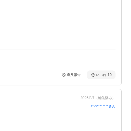
違反報告
いいね
10
2025/8/7
（編集済み）
c6h********
さん