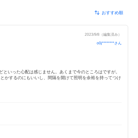
おすすめ順
2023/9/8
（編集済み）
o0j********
さん
どといった心配は感じません。あくまで今のところはですが。

りとかするのにもいいし、間隔を開けて照明を余裕を持ってつけ