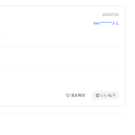
2026/7/21
kau********
さん
。
違反報告
いいね
0