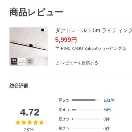
商品レビュー
5,999
円
FINE KAGU Yahoo!ショッピング店
レビューを投稿する
総合評価
星
5
つ
191
件
4.72
星
4
つ
34
件
星
3
つ
8
件
星
2
つ
0
件
237
件