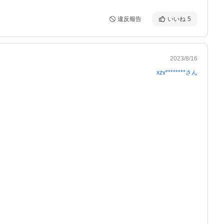
違反報告
いいね
5
2023/8/16
xzv********
さん