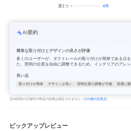
星
1
つ
4
件
AI要約
簡単な取り付けとデザインの良さが評価
多くのユーザーが、ダクトレールの取り付けが簡単である点を
た、照明の位置を自由に調整できるため、インテリアのアレン
良い点
取り付けが簡単
デザインが良い
照明位置の調整が可能
部屋に馴
AI回答の正確性や商品の効果は保証されません（
その他の注意点
）
ピックアップレビュー