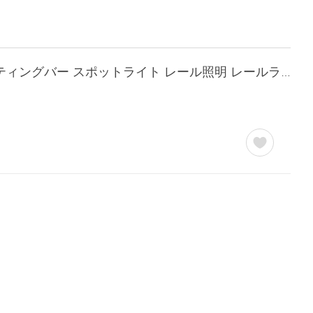
ダクトレール 1.5m ライティングレール 黒白 シーリングライト 配線ダクトレール ライティングバー スポットライト レール照明 レールライト 照明器具 Kalos