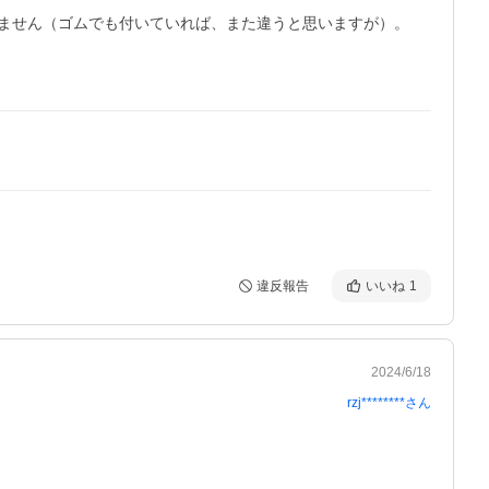
ません（ゴムでも付いていれば、また違うと思いますが）。

違反報告
いいね
1
2024/6/18
rzj********
さん