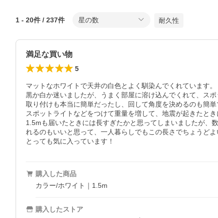
1
-
20
件 /
237
件
星の数
耐久性
満足な買い物
5
マットなホワイトで天井の白色とよく馴染んでくれています。

黒か白か迷いましたが、うまく部屋に溶け込んでくれて、スポ
取り付けも本当に簡単だったし、回して角度を決めるのも簡単で
スポットライトなどをつけて重量を増して、地震が起きたとき
1.5mも届いたときには長すぎたかと思ってしまいましたが
れるのもいいと思って、一人暮らしでもこの長さでちょうどよ
とっても気に入っています！
購入した商品
カラー/ホワイト｜1.5m
購入したストア