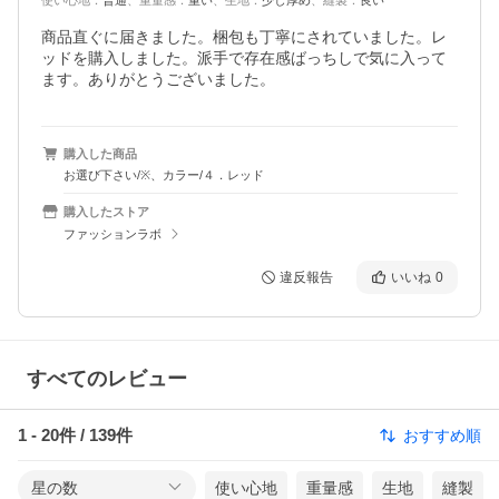
使い心地
：
普通
、
重量感
：
重い
、
生地
：
少し厚め
、
縫製
：
良い
商品直ぐに届きました。梱包も丁寧にされていました。レ
ッドを購入しました。派手で存在感ばっちしで気に入って
ます。ありがとうございました。
購入した商品
お選び下さい/※、カラー/４．レッド
購入したストア
ファッションラボ
違反報告
いいね
0
すべてのレビュー
1
-
20
件 /
139
件
おすすめ順
星の数
使い心地
重量感
生地
縫製