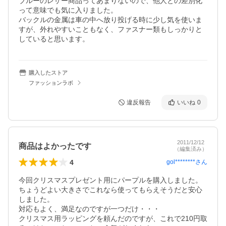
ブルーのレザー商品ってあまりないので、他人との差別化
って意味でも気に入りました。

バックルの金属は車の中へ放り投げる時に少し気を使いま
すが、外れやすいこともなく、ファスナー類もしっかりと
していると思います。
購入したストア
ファッションラボ
違反報告
いいね
0
2011/12/12
商品はよかったです
（編集済み）
4
gol********
さん
今回クリスマスプレゼント用にパープルを購入しました。

ちょうどよい大きさでこれなら使ってもらえそうだと安心
しました。

対応もよく、満足なのですが一つだけ・・・

クリスマス用ラッピングを頼んだのですが、これで210円取