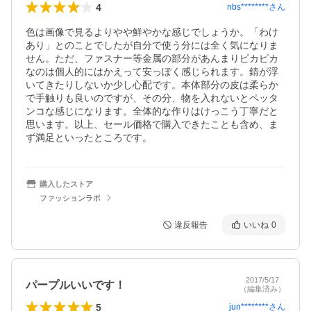
4
nbs********
さん
色は画像で見るよりやや鮮やかな感じでしょうか。「わけ
あり」とのことでしたが自分で使う分には全く気になりま
せん。ただ、ファスナー等金属の部分があんまりピカピカ
なのは個人的にはかえって安っぽく感じられます。錆が浮
いてきたりしないか少し心配です。本体部分の皮は柔らか
で手触りも良いのですが、その分、物を入れないとペッタ
ンコな感じになります。全体的な作りはけっこう丁寧だと
思います。以上、セール価格で購入できたことも含め、ま
ず満足といったところです。
購入したストア
ファッションラボ
違反報告
いいね
0
2017/5/17
パープルいいです！
（編集済み）
5
jun********
さん