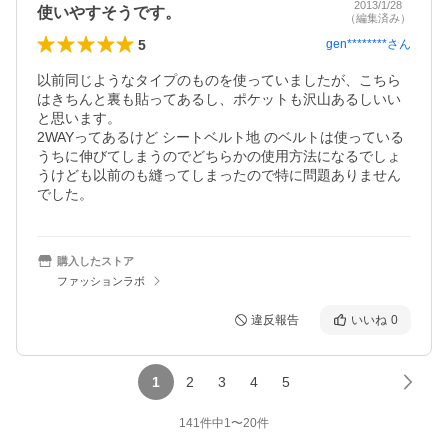
2013/1/28
使いやすそうです。
（編集済み）
5
gen********
さん
以前同じようなタイプのものを使っていましたが、こちら
はきちんと裏も貼ってあるし、ポケットも沢山あるしいい
と思います。

2WAYってあるけど シートベルト地 のベルトは使っている
うちに伸びてしまうのでどちらかの使用方法になるでしょ
うけども以前のも縫ってしまったので特に問題ありません
でした。
購入したストア
ファッションラボ
違反報告
いいね
0
1
2
3
4
5
141
件中
1
〜
20
件