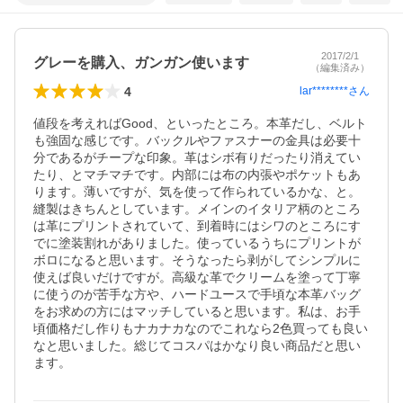
2017/2/1
グレーを購入、ガンガン使います
（編集済み）
4
lar********
さん
値段を考えればGood、といったところ。本革だし、ベルト
も強固な感じです。バックルやファスナーの金具は必要十
分であるがチープな印象。革はシボ有りだったり消えてい
たり、とマチマチです。内部には布の内張やポケットもあ
ります。薄いですが、気を使って作られているかな、と。
縫製はきちんとしています。メインのイタリア柄のところ
は革にプリントされていて、到着時にはシワのところにす
でに塗装割れがありました。使っているうちにプリントが
ボロになると思います。そうなったら剥がしてシンプルに
使えば良いだけですが。高級な革でクリームを塗って丁寧
に使うのが苦手な方や、ハードユースで手頃な本革バッグ
をお求めの方にはマッチしていると思います。私は、お手
頃価格だし作りもナカナカなのでこれなら2色買っても良い
なと思いました。総じてコスパはかなり良い商品だと思い
ます。