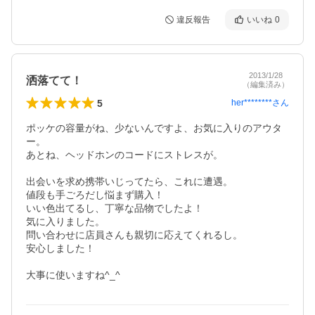
違反報告
いいね
0
2013/1/28
洒落てて！
（編集済み）
5
her********
さん
ポッケの容量がね、少ないんですよ、お気に入りのアウタ
ー。

あとね、ヘッドホンのコードにストレスが。

出会いを求め携帯いじってたら、これに遭遇。

値段も手ごろだし悩まず購入！

いい色出てるし、丁寧な品物でしたよ！

気に入りました。

問い合わせに店員さんも親切に応えてくれるし。

安心しました！

大事に使いますね^_^