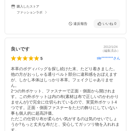
購入したストア
ファッションラボ
違反報告
いいね
0
2012/1/24
良いです
（編集済み）
5
ste********
さん
本革のボディバッグを探し続けた末、たどり着きました。

他の方がおっしゃる通りベルト部分に違和感をおぼえます
が、しかし本体はしっかり本革。フェイクじゃありませ
ん。

2つの外ポケット、ファスナーで正面・側面から開けれま
す。この外ポケットは内の布(素材は布で正しいのかわかり
ませんが)で完全に仕切られているので、実質外ポケット4
つです。正面・側面ファスナーをただの飾りにしていない
事も個人的に超高評価。

ただこの仕切り布が柔らかい気がするのは気のせいでしょ
うか?もっと丈夫な布だと、安心してガッツリ物を入れれま
す。
