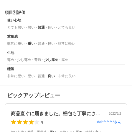
項目別評価
使い心地
とても悪い
悪い
普通
良い
とても良い
重量感
非常に重い
重い
普通
軽い
非常に軽い
生地
薄め
少し薄め
普通
少し厚め
厚め
縫製
非常に悪い
悪い
普通
良い
非常に良い
ピックアップレビュー
商品直ぐに届きました。梱包も丁寧にされ…
2022/3/2
4
dai********
さん