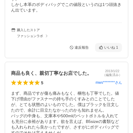
しかし本革のボディバッグでこの値段というのは1つ頭抜き
ん出ています。
購入したストア
ファッションラボ
違反報告
いいね
1
2013/1/22
商品も良く、親切丁寧なお店でした。
（編集済み）
5
mws********
さん
まず、商品ですが傷も痛みもなく、梱包も丁寧でした。値
下げ理由がファスナーの持ち手のくすみとのことでした
が、とても状態のよいものでした。僕はブラックを注文し
たので、余計に目立たなかったのかも知れません。

バッグの中身も、文庫本や500mlのペットボトルを入れて
も充分に余裕があります。欲を言えば、B5sizeの書類など
も入れられたら良かったですが、さすがにボディバッグで
すのでそれは言えませんが…。
