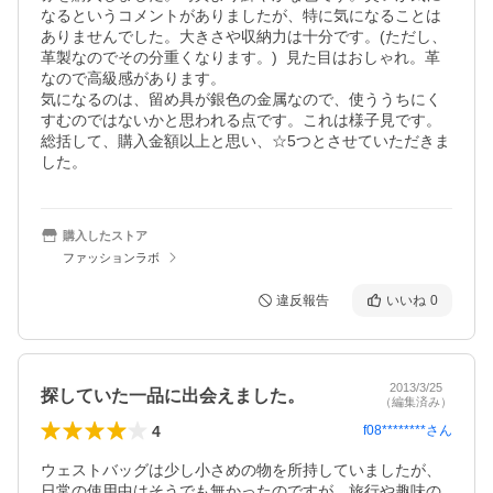
なるというコメントがありましたが、特に気になることは
ありませんでした。大きさや収納力は十分です。(ただし、
革製なのでその分重くなります。)  見た目はおしゃれ。革
なので高級感があります。

気になるのは、留め具が銀色の金属なので、使ううちにく
すむのではないかと思われる点です。これは様子見です。

総括して、購入金額以上と思い、☆5つとさせていただきま
した。
購入したストア
ファッションラボ
違反報告
いいね
0
2013/3/25
探していた一品に出会えました。
（編集済み）
4
f08********
さん
ウェストバッグは少し小さめの物を所持していましたが、
日常の使用中はそうでも無かったのですが、旅行や趣味の