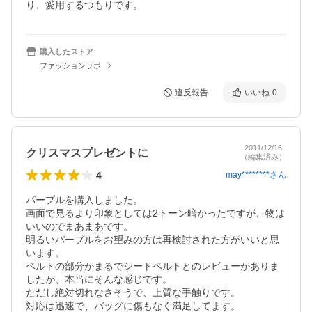
り、愛用するつもりです。
購入したストア
ファッションラボ
違反報告
いいね
0
2011/12/16
クリスマスプレゼントに
（編集済み）
4
may********
さん
パープルを購入しました。

画面で見るより印象としては2トーン暗かったですが、物は
いいのでまあまあです。

明るいパープルをお望みの方は再検討された方がいいと思
います。

ベルトの部分がまるでシートベルトとのレビューがありま
したが、本当にそんな感じです。

ただし絶対切れなさそうで、上質な手触りです。

対応は迅速で、バッグに傷もなく満足してます。