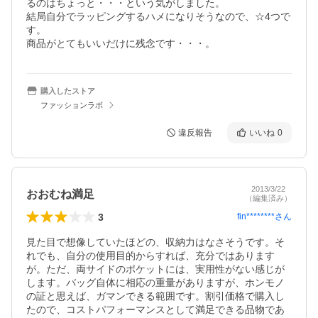
るのはちょっと・・・という気がしました。

結局自分でラッピングするハメになりそうなので、☆4つで
す。

商品がとてもいいだけに残念です・・・。
購入したストア
ファッションラボ
違反報告
いいね
0
2013/3/22
おおむね満足
（編集済み）
3
fin********
さん
見た目で想像していたほどの、収納力はなさそうです。そ
れでも、自分の使用目的からすれば、充分ではあります
が。ただ、両サイドのポケットには、実用性がない感じが
します。バッグ自体に相応の重量がありますが、ホンモノ
の証と思えば、ガマンできる範囲です。割引価格で購入し
たので、コストパフォーマンスとして満足できる品物であ