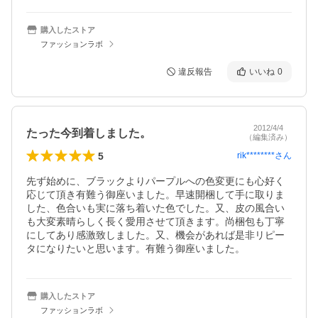
購入したストア
ファッションラボ
違反報告
いいね
0
2012/4/4
たった今到着しました。
（編集済み）
5
rik********
さん
先ず始めに、ブラックよりパープルへの色変更にも心好く
応じて頂き有難う御座いました。早速開梱して手に取りま
した、色合いも実に落ち着いた色でした。又、皮の風合い
も大変素晴らしく長く愛用させて頂きます。尚梱包も丁寧
にしてあり感激致しました。又、機会があれば是非リピー
タになりたいと思います。有難う御座いました。
購入したストア
ファッションラボ