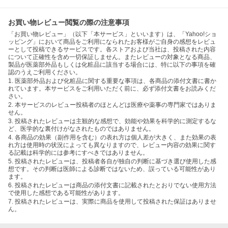
お買い物レビュー閲覧の際の注意事項
「お買い物レビュー」（以下「本サービス」といいます）は、「Yahoo!ショ
ッピング」において商品をご利用になられたお客様がご自身の感想をレビュ
ーとして投稿できるサービスです。各ストアおよび当社は、投稿された内容
について正確性を含め一切保証しません。またレビューの対象となる商品、
製品が医薬部外品もしくは化粧品に該当する場合には、特に以下の事項を確
認のうえご利用ください。
1. 医薬部外品および化粧品に関する重要な事項は、各商品の添付文書に書か
れています。本サービスをご利用いただく前に、必ず添付文書をお読みくだ
さい。
2. 本サービスのレビュー投稿者のほとんどは医療や薬事の専門家ではありま
せん。
3. 投稿されたレビューは主観的な感想で、効能や効果を科学的に測定するな
ど、医学的な裏付けがなされたものではありません。
4. 各商品の効果（副作用を含む）の表れ方は個人差が大きく、また効果の表
れ方は使用時の状況によっても異なりますので、レビュー内容の効果に関す
る記載は科学的には参考にすべきではありません。
5. 投稿されたレビューは、投稿者各自が独自の判断に基づき選び使用した感
想です。その判断は医師による診断ではないため、誤っている可能性があり
ます。
6. 投稿されたレビューは商品の添付文書に記載されたとおりでない使用方法
で使用した感想である可能性があります。
7. 投稿されたレビューは、実際に商品を使用して投稿された保証はありませ
ん。