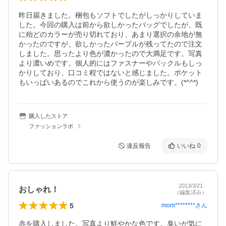
昨日届きました。梱包もソフトでしたがしっかりしていま
した。今回の購入は前から欲しかったバッグでしたが、既
に殆どのカラーが売り切れており、あまり選択の余地が無
かったのですが、欲しかったパープルが残ってたので注文
しました。思ったより色が濃かったので大満足です。写真
より濃いめです。個人的にはファスナーやバックルもしっ
かりしており、口コミ程ではないと感じました。ポケット
もいっぱいあるのでこれから使うのが楽しみです。(*^^*)
購入したストア
ファッションラボ
違反報告
いいね
0
2013/3/21
おしゃれ！
（編集済み）
5
mom********
さん
赤を購入しました。写真より鮮やかな色です。臭いが気に