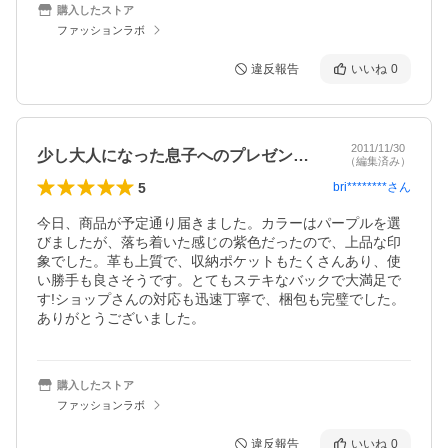
購入したストア
ファッションラボ
違反報告
いいね
0
2011/11/30
少し大人になった息子へのプレゼントです
（編集済み）
5
bri********
さん
今日、商品が予定通り届きました。カラーはパープルを選
びましたが、落ち着いた感じの紫色だったので、上品な印
象でした。革も上質で、収納ポケットもたくさんあり、使
い勝手も良さそうです。とてもステキなバックで大満足で
す!ショップさんの対応も迅速丁寧で、梱包も完璧でした。
ありがとうございました。
購入したストア
ファッションラボ
違反報告
いいね
0