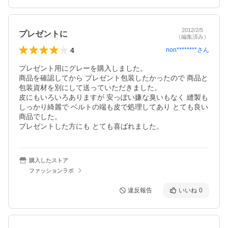
2012/2/5
プレゼントに
（編集済み）
4
non********
さん
プレゼント用にグレーを購入しました。

商品を確認してから プレゼント包装したかったので 商品と
包装資材を別にして送っていただきました。

皮にもいろいろありますが 安っぽい嫌な臭いもなく 縫製も
しっかり綺麗で ベルトの端も皮で処理してあり とても良い
商品でした。

プレゼントした方にも とても喜ばれました。
購入したストア
ファッションラボ
違反報告
いいね
0