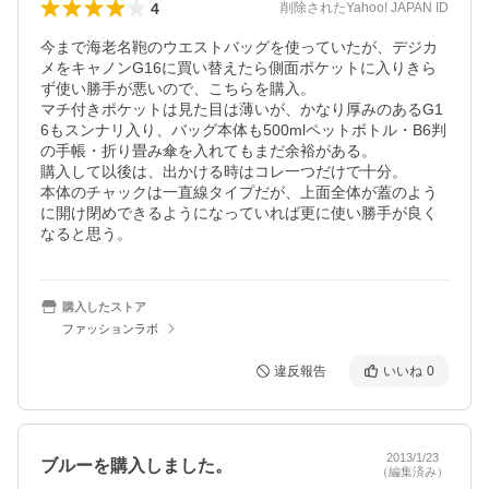
4
削除されたYahoo! JAPAN ID
今まで海老名鞄のウエストバッグを使っていたが、デジカ
メをキャノンG16に買い替えたら側面ポケットに入りきら
ず使い勝手が悪いので、こちらを購入。

マチ付きポケットは見た目は薄いが、かなり厚みのあるG1
6もスンナリ入り、バッグ本体も500mlペットボトル・B6判
の手帳・折り畳み傘を入れてもまだ余裕がある。

購入して以後は、出かける時はコレ一つだけで十分。

本体のチャックは一直線タイプだが、上面全体が蓋のよう
に開け閉めできるようになっていれば更に使い勝手が良く
なると思う。
購入したストア
ファッションラボ
違反報告
いいね
0
2013/1/23
ブルーを購入しました。
（編集済み）