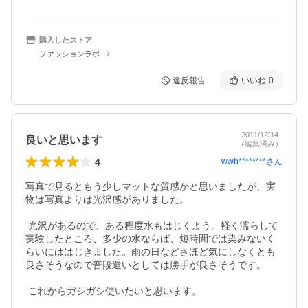
購入したストア
ファッションラボ
違反報告
いいね
0
2011/12/14
良いと思います
（編集済み）
4
wwb********
さん
写真で見るともう少しマットな質感かと思いましたが、実
物は写真よりは光沢感がありました。

 光沢があるので、ある程度水もはじくよう。軽く濡らして
実験したところ、多少の水ならば、短時間では染みないく
らいにははじきました。雨の日などさほど気にしなくとも
良さそうなので普段遣いとしては勝手が良さそうです。

 これからガシガシ使いたいと思います。