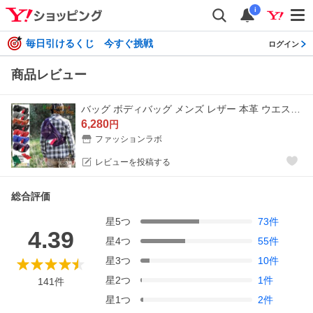
i
毎日引けるくじ 今すぐ挑戦
ログイン
商品レビュー
バッグ ボディバッグ メンズ レザー 本革 ウエストバッグ ウエストポーチ ボディーバッグ ヒップバッグ luminio ルミニーオ イタリア 大容量
6,280
円
ファッションラボ
レビューを投稿する
総合評価
星
5
つ
73
件
4.39
星
4
つ
55
件
星
3
つ
10
件
星
2
つ
1
件
141
件
星
1
つ
2
件