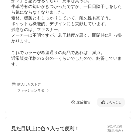
か？」と思わせるくらい、見事な真っ赤。

牛革特有の匂いがきつかったですが、一日日陰干しをした
ら気にならなくなりました。

素材、縫製ともしっかりしていて、耐久性も高そう。

ポケットも機能的、デザインにも貢献しています。

残念なのは、ファスナー。

メーカーは不明ですが、若干精度が悪く、開閉時に引っ掛
かります。

これでカラーが希望通りの商品であれば、満点。

通常販売価格の３分の一くらいでしたので、納得していま
す。
購入したストア
ファッションラボ
違反報告
いいね
1
2014/3/28
見た目以上に色々入って便利！
（編集済み）