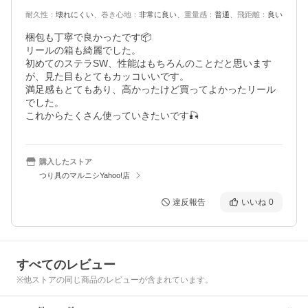
耐久性
：
壊れにくい
、
巻き心地
：
非常に良い
、
重量感
：
普通
、
飛距離
：
良い
梱包も丁寧で良かったです📦

リールの箱も綺麗でした。

初めてのステラSW、性能はもちろんのことだと思います
が、見た目もとてもカッコいいです。

満足感もとてもあり、高かったけど買ってよかったリール
でした。

これからたくさん使っていきたいです🎣
購入したストア
つり具のマルニシYahoo!店
違反報告
いいね
0
すべてのレビュー
※他ストアの同じ商品のレビューが含まれています。