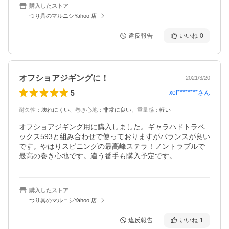
購入したストア
つり具のマルニシYahoo!店
違反報告
いいね
0
オフショアジギングに！
2021/3/20
5
xol********
さん
耐久性
：
壊れにくい
、
巻き心地
：
非常に良い
、
重量感
：
軽い
オフショアジギング用に購入しました。ギャラハドトラベ
ックス593と組み合わせで使っておりますがバランスが良い
です。やはりスピニングの最高峰ステラ！ノントラブルで
最高の巻き心地です。違う番手も購入予定です。
購入したストア
つり具のマルニシYahoo!店
違反報告
いいね
1