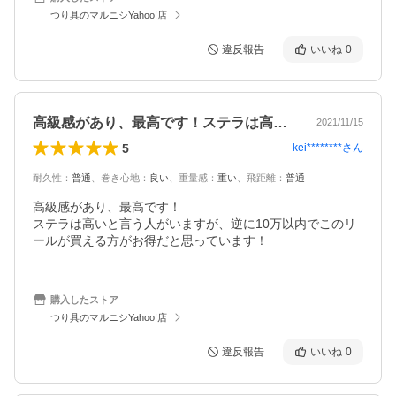
つり具のマルニシYahoo!店
違反報告
いいね
0
高級感があり、最高です！ステラは高いと…
2021/11/15
5
kei********
さん
耐久性
：
普通
、
巻き心地
：
良い
、
重量感
：
重い
、
飛距離
：
普通
高級感があり、最高です！

ステラは高いと言う人がいますが、逆に10万以内でこのリ
ールが買える方がお得だと思っています！
購入したストア
つり具のマルニシYahoo!店
違反報告
いいね
0