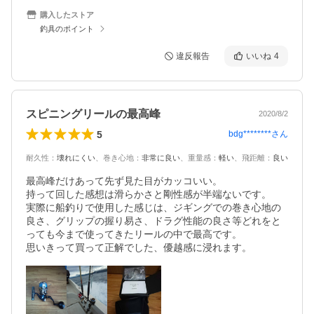
購入したストア
釣具のポイント
違反報告
いいね
4
スピニングリールの最高峰
2020/8/2
5
bdg********
さん
耐久性
：
壊れにくい
、
巻き心地
：
非常に良い
、
重量感
：
軽い
、
飛距離
：
良い
最高峰だけあって先ず見た目がカッコいい。

持って回した感想は滑らかさと剛性感が半端ないです。

実際に船釣りで使用した感じは、ジギングでの巻き心地の
良さ、グリップの握り易さ、ドラグ性能の良さ等どれをと
っても今まで使ってきたリールの中で最高です。

思いきって買って正解でした、優越感に浸れます。