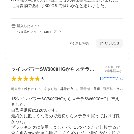
6000番の軽さの方が自分には大切な機能だと思いました。

近海青物であれば6000番で良いかなと思いました。
購入したストア
つり具のマルニシYahoo!店
違反報告
いいね
3
2021/10/19
ツインパワーSW6000HGからステラ…
（編集済み）
5
ti0********
さん
耐久性
：
壊れにくい
、
巻き心地
：
非常に良い
、
重量感
：
普通
、
飛距離
：
良い
15ツインパワーSW6000HGからステラSW6000HGに替え
ました。

自己満足度は120%です。

最終的に欲しくなるので最初からステラを買っておけば良
かった。

プラッキングに使用しましたが、15ツインパと比較すると
全く別次元の巻き心地で、ノイズの少ない滑らかな回転で