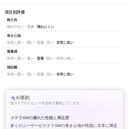
項目別評価
耐久性
壊れやすい
普通
壊れにくい
巻き心地
非常に悪い
悪い
普通
良い
非常に良い
重量感
非常に重い
重い
普通
軽い
非常に軽い
飛距離
非常に悪い
悪い
普通
良い
非常に良い
AI要約
他ストアのレビューを含めて要約しています。
ステラSWの優れた性能と満足度
多くのユーザーがステラSWの巻き心地や性能に非常に満足