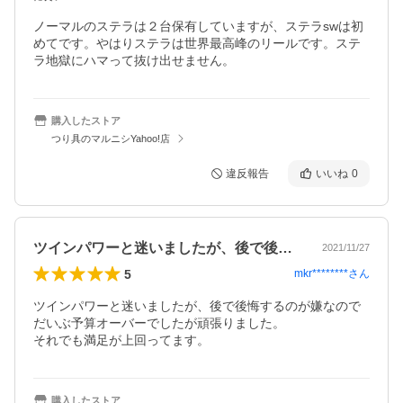
ノーマルのステラは２台保有していますが、ステラswは初
めてです。やはりステラは世界最高峰のリールです。ステ
ラ地獄にハマって抜け出せません。
購入したストア
つり具のマルニシYahoo!店
違反報告
いいね
0
ツインパワーと迷いましたが、後で後悔す…
2021/11/27
5
mkr********
さん
ツインパワーと迷いましたが、後で後悔するのが嫌なので
だいぶ予算オーバーでしたが頑張りました。

それでも満足が上回ってます。
購入したストア