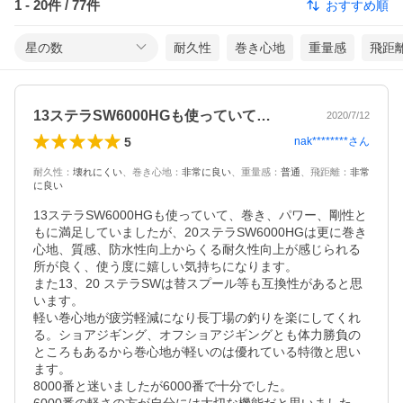
1
-
20
件 /
77
件
おすすめ順
星の数
耐久性
巻き心地
重量感
飛距
13ステラSW6000HGも使っていて…
2020/7/12
5
nak********
さん
耐久性
：
壊れにくい
、
巻き心地
：
非常に良い
、
重量感
：
普通
、
飛距離
：
非常
に良い
13ステラSW6000HGも使っていて、巻き、パワー、剛性と
もに満足していましたが、20ステラSW6000HGは更に巻き
心地、質感、防水性向上からくる耐久性向上が感じられる
所が良く、使う度に嬉しい気持ちになります。

また13、20 ステラSWは替スプール等も互換性があると思
います。

軽い巻心地が疲労軽減になり長丁場の釣りを楽にしてくれ
る。ショアジギング、オフショアジギングとも体力勝負の
ところもあるから巻心地が軽いのは優れている特徴と思い
ます。

8000番と迷いましたが6000番で十分でした。
