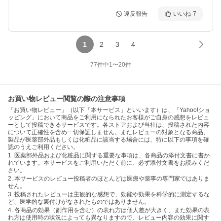
違反報告
いいね
7
1
2
3
4
77
件中
1
〜
20
件
お買い物レビュー閲覧の際の注意事項
「お買い物レビュー」（以下「本サービス」といいます）は、「Yahoo!ショ
ッピング」において商品をご利用になられたお客様がご自身の感想をレビュ
ーとして投稿できるサービスです。各ストアおよび当社は、投稿された内容
について正確性を含め一切保証しません。またレビューの対象となる商品、
製品が医薬部外品もしくは化粧品に該当する場合には、特に以下の事項を確
認のうえご利用ください。
1. 医薬部外品および化粧品に関する重要な事項は、各商品の添付文書に書か
れています。本サービスをご利用いただく前に、必ず添付文書をお読みくだ
さい。
2. 本サービスのレビュー投稿者のほとんどは医療や薬事の専門家ではありま
せん。
3. 投稿されたレビューは主観的な感想で、効能や効果を科学的に測定するな
ど、医学的な裏付けがなされたものではありません。
4. 各商品の効果（副作用を含む）の表れ方は個人差が大きく、また効果の表
れ方は使用時の状況によっても異なりますので、レビュー内容の効果に関す