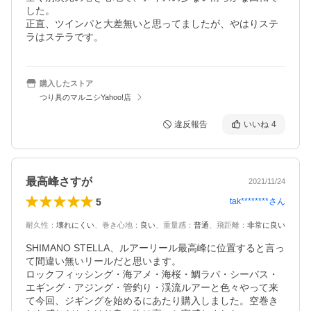
した。

正直、ツインパと大差無いと思ってましたが、やはりステ
ラはステラです。
購入したストア
つり具のマルニシYahoo!店
違反報告
いいね
4
最高峰さすが
2021/11/24
5
tak********
さん
耐久性
：
壊れにくい
、
巻き心地
：
良い
、
重量感
：
普通
、
飛距離
：
非常に良い
SHIMANO STELLA、ルアーリール最高峰に位置すると言っ
て間違い無いリールだと思います。

ロックフィッシング・海アメ・海桜・鯛ラバ・シーバス・
エギング・アジング・管釣り・渓流ルアーと色々やって来
て今回、ジギングを始めるにあたり購入しました。空巻き