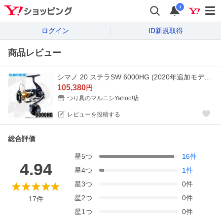
i
ログイン
ID新規取得
商品レビュー
シマノ 20 ステラSW 6000HG (2020年追加モデル) スピニングリール /(5) 【Σ01】
105,380
円
つり具のマルニシYahoo!店
レビューを投稿する
総合評価
星
5
つ
16
件
4.94
星
4
つ
1
件
星
3
つ
0
件
星
2
つ
0
件
17
件
星
1
つ
0
件