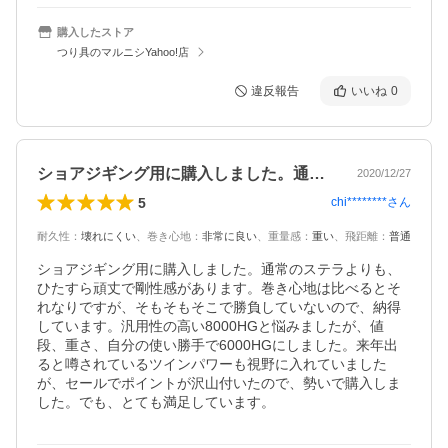
購入したストア
つり具のマルニシYahoo!店
違反報告
いいね
0
ショアジギング用に購入しました。通常の…
2020/12/27
5
chi********
さん
耐久性
：
壊れにくい
、
巻き心地
：
非常に良い
、
重量感
：
重い
、
飛距離
：
普通
ショアジギング用に購入しました。通常のステラよりも、
ひたすら頑丈で剛性感があります。巻き心地は比べるとそ
れなりですが、そもそもそこで勝負していないので、納得
しています。汎用性の高い8000HGと悩みましたが、値
段、重さ、自分の使い勝手で6000HGにしました。来年出
ると噂されているツインパワーも視野に入れていました
が、セールでポイントが沢山付いたので、勢いで購入しま
した。でも、とても満足しています。