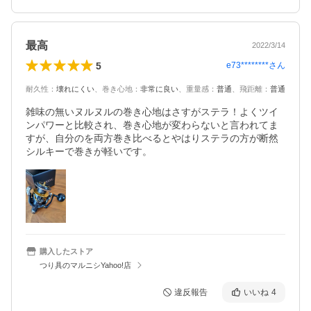
最高
2022/3/14
5
e73********
さん
耐久性
：
壊れにくい
、
巻き心地
：
非常に良い
、
重量感
：
普通
、
飛距離
：
普通
雑味の無いヌルヌルの巻き心地はさすがステラ！よくツイ
ンパワーと比較され、巻き心地が変わらないと言われてま
すが、自分のを両方巻き比べるとやはりステラの方が断然
シルキーで巻きが軽いです。
購入したストア
つり具のマルニシYahoo!店
違反報告
いいね
4