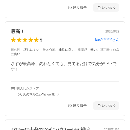
違反報告
いいね
0
最高！
2020/9/29
5
kas********
さん
耐久性
：
壊れにくい
、
巻き心地
：
非常に良い
、
重量感
：
軽い
、
飛距離
：
非常
に良い
さすが最高峰、釣れなくても、見てるだけで気分がいいで
す！
購入したストア
つり具のマルニシYahoo!店
違反報告
いいね
0
パワーは十分でツインパワーswが使えな…
2020/11/14