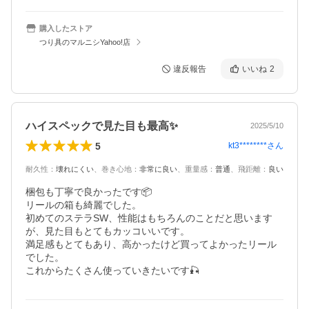
購入したストア
つり具のマルニシYahoo!店
違反報告
いいね
2
ハイスペックで見た目も最高✨
2025/5/10
5
kt3********
さん
耐久性
：
壊れにくい
、
巻き心地
：
非常に良い
、
重量感
：
普通
、
飛距離
：
良い
梱包も丁寧で良かったです📦

リールの箱も綺麗でした。

初めてのステラSW、性能はもちろんのことだと思います
が、見た目もとてもカッコいいです。

満足感もとてもあり、高かったけど買ってよかったリール
でした。

これからたくさん使っていきたいです🎣