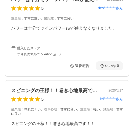
5
des********
さん
重量感
：
非常に重い
、
飛距離
：
非常に良い
パワーは十分でツインパワーswが使えなくなりました。
購入したストア
つり具のマルニシYahoo!店
違反報告
いいね
0
スピニングの王様！！巻き心地最高です！…
2020/8/17
5
iei********
さん
耐久性
：
壊れにくい
、
巻き心地
：
非常に良い
、
重量感
：
軽い
、
飛距離
：
非常
に良い
スピニングの王様！！巻き心地最高です！！