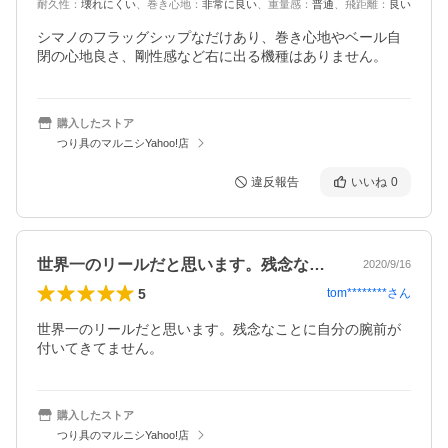
耐久性
：
壊れにくい
、
巻き心地
：
非常に良い
、
重量感
：
普通
、
飛距離
：
良い
シマノのフラッグシップなだけあり、巻き心地やベール自
閉の心地良さ、剛性感など右に出る機種はありません。
購入したストア
つり具のマルニシYahoo!店
違反報告
いいね
0
世界一のリールだと思います。残念なこと…
2020/9/16
5
tom********
さん
世界一のリールだと思います。残念なことに自分の腕前が
付いてきてません。
購入したストア
つり具のマルニシYahoo!店