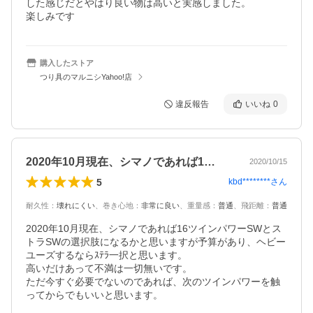
した感じだとやはり良い物は高いと実感しました。

楽しみです
購入したストア
つり具のマルニシYahoo!店
違反報告
いいね
0
2020年10月現在、シマノであれば1…
2020/10/15
5
kbd********
さん
耐久性
：
壊れにくい
、
巻き心地
：
非常に良い
、
重量感
：
普通
、
飛距離
：
普通
2020年10月現在、シマノであれば16ツインパワーSWとス
トラSWの選択肢になるかと思いますが予算があり、ヘビー
ユーズするならｽﾃﾗ一択と思います。

高いだけあって不満は一切無いです。

ただ今すぐ必要でないのであれば、次のツインパワーを触
ってからでもいいと思います。