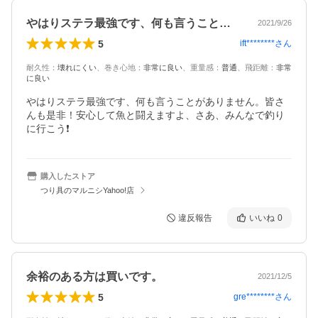
やはりステラ最強です、何も言うことがあ…
2021/9/26
5
ift********
さん
耐久性
：
壊れにくい
、
巻き心地
：
非常に良い
、
重量感
：
普通
、
飛距離
：
非常
に良い
やはりステラ最強です、何も言うことがありません。皆さ
んも是非！安心して魚と闘えますよ、さあ、みんなで釣り
に行こう❗
購入したストア
つり具のマルニシYahoo!店
違反報告
いいね
0
余裕のある方は買いです。
2021/12/5
5
gre********
さん