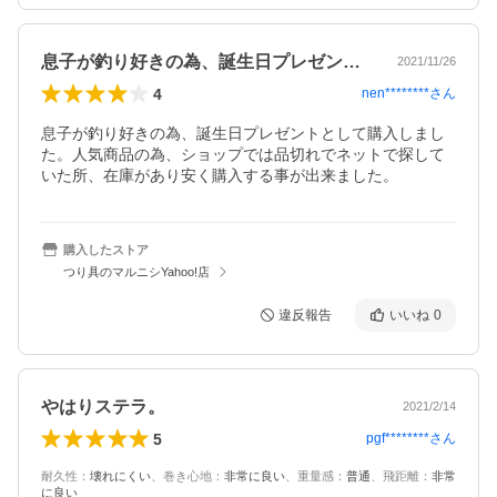
息子が釣り好きの為、誕生日プレゼントと…
2021/11/26
4
nen********
さん
息子が釣り好きの為、誕生日プレゼントとして購入しまし
た。人気商品の為、ショップでは品切れでネットで探して
いた所、在庫があり安く購入する事が出来ました。
購入したストア
つり具のマルニシYahoo!店
違反報告
いいね
0
やはりステラ。
2021/2/14
5
pgf********
さん
耐久性
：
壊れにくい
、
巻き心地
：
非常に良い
、
重量感
：
普通
、
飛距離
：
非常
に良い