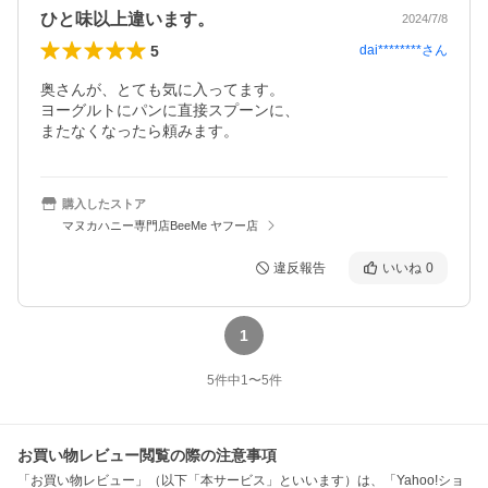
ひと味以上違います。
2024/7/8
5
dai********
さん
奥さんが、とても気に入ってます。

ヨーグルトにパンに直接スプーンに、

購入したストア
マヌカハニー専門店BeeMe ヤフー店
違反報告
いいね
0
1
5
件中
1
〜
5
件
お買い物レビュー閲覧の際の注意事項
「お買い物レビュー」（以下「本サービス」といいます）は、「Yahoo!ショ