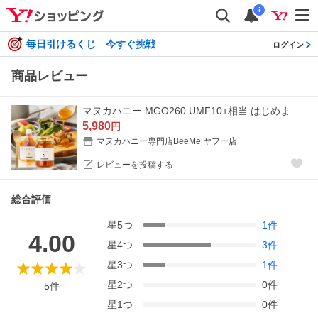
i
毎日引けるくじ 今すぐ挑戦
ログイン
商品レビュー
マヌカハニー MGO260 UMF10+相当 はじめましてのマヌカハニー120g/200gセット スプーン付き はちみつ 蜂蜜 爆買
5,980
円
マヌカハニー専門店BeeMe ヤフー店
レビューを投稿する
総合評価
星
5
つ
1
件
4.00
星
4
つ
3
件
星
3
つ
1
件
星
2
つ
0
件
5
件
星
1
つ
0
件