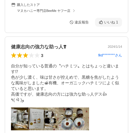
購入したストア
マヌカハニー専門店BeeMe ヤフー店
違反報告
いいね
1
健康志向の強力な助っ人❣️
2024/1/14
3
tkd********
さん
自分が知っている普通の〝ハチミツ〟とはちょっと違いま
す⁉️

色が少し濃く、味は甘さが控えめで、黒糖を焦がしたよう
な風味がしました🍯有機、オーガニックハチミツによく似
ていると思います。

高価ですが、健康志向の方には強力な助っ人デス👍

٩( ᐛ )و