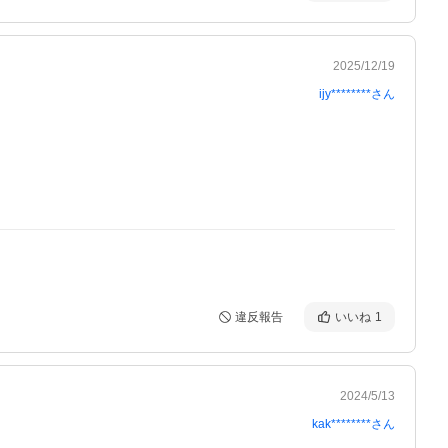
2025/12/19
ijy********
さん
違反報告
いいね
1
2024/5/13
kak********
さん