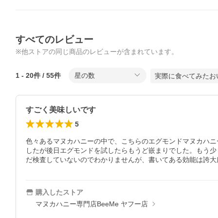
すべてのレビュー
※他ストアの同じ商品のレビューが含まれています。
1
-
20
件 /
55
件
星の数
実際に食べてみたお
すごく美味しいです
5
色々あるマヌカハニーの中で、こちらのエグモンドマヌカハニ
したが後日エグモンドを試したらもうど嵌まりでした。もう少
だ検査していないのでわかりませんが、書いてある効能は誇大
購入したストア
マヌカハニー専門店BeeMe ヤフー店