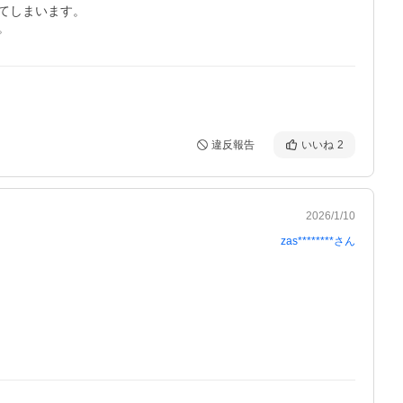
しまいます。

。
違反報告
いいね
2
2026/1/10
zas********
さん