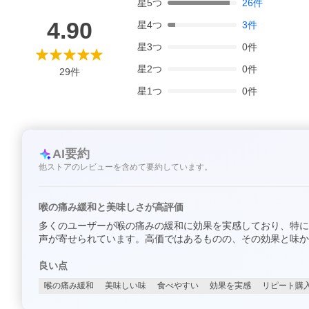
星
5
つ
26
件
4.90
星
4
つ
3
件
星
3
つ
0
件
星
2
つ
0
件
29
件
星
1
つ
0
件
AI要約
他ストアのレビューを含めて要約しています。
喉の痛み緩和と美味しさが高評価
多くのユーザーが喉の痛みの緩和に効果を実感しており、特に
声が寄せられています。高価ではあるものの、その効果と味か
良い点
喉の痛み緩和
美味しい味
食べやすい
効果を実感
リピート購