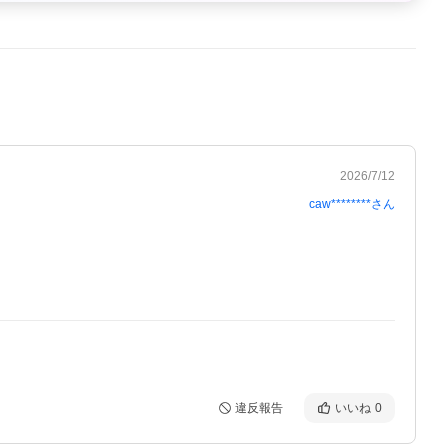
2026/7/12
caw********
さん
違反報告
いいね
0