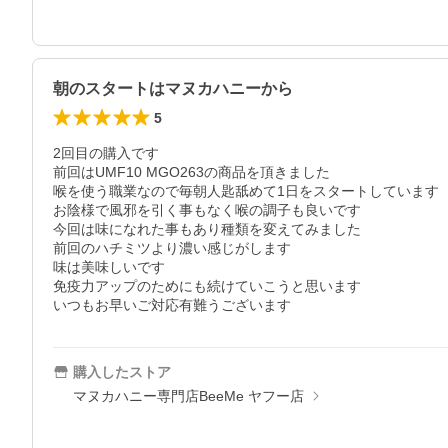
朝のスタートはマヌカハニーから
5
2回目の購入です

前回はUMF10 MGO263の商品を頂きました

喉を使う職業なので毎朝人匙舐めて1日をスタートしています

お陰様で風邪を引く事もなく喉の調子も良いです

今回は味になれた事もあり種類を変えてみました

前回のハチミツより濃い感じがします

味は美味しいです

免疫力アップのためにも続けていこうと思います

いつもお早いご対応有難うございます
購入したストア
マヌカハニー専門店BeeMe ヤフー店