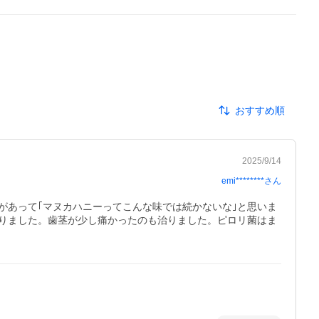
おすすめ順
2025/9/14
emi********
さん
があって｢マヌカハニーってこんな味では続かないな｣と思いま
りました。歯茎が少し痛かったのも治りました。ピロリ菌はま