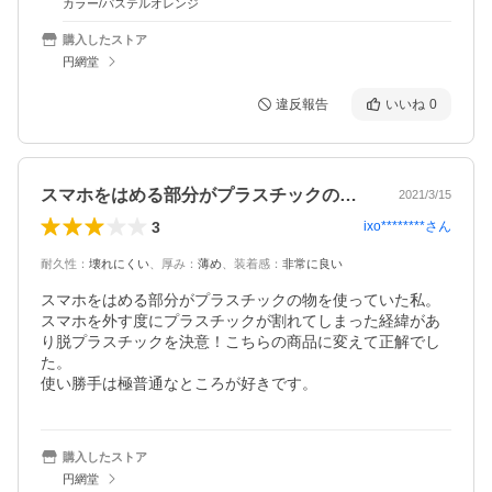
カラー/パステルオレンジ
購入したストア
円網堂
違反報告
いいね
0
スマホをはめる部分がプラスチックの物を…
2021/3/15
3
ixo********
さん
耐久性
：
壊れにくい
、
厚み
：
薄め
、
装着感
：
非常に良い
スマホをはめる部分がプラスチックの物を使っていた私。
スマホを外す度にプラスチックが割れてしまった経緯があ
り脱プラスチックを決意！こちらの商品に変えて正解でし
た。

使い勝手は極普通なところが好きです。
購入したストア
円網堂