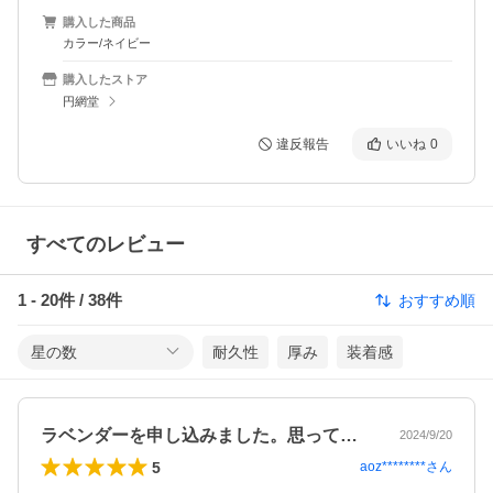
購入した商品
カラー/ネイビー
購入したストア
円網堂
違反報告
いいね
0
すべてのレビュー
1
-
20
件 /
38
件
おすすめ順
星の数
耐久性
厚み
装着感
ラベンダーを申し込みました。思っていた…
2024/9/20
5
aoz********
さん