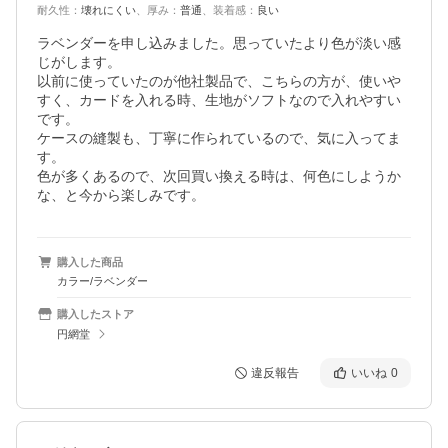
耐久性
：
壊れにくい
、
厚み
：
普通
、
装着感
：
良い
ラベンダーを申し込みました。思っていたより色が淡い感
じがします。

以前に使っていたのが他社製品で、こちらの方が、使いや
すく、カードを入れる時、生地がソフトなので入れやすい
です。

ケースの縫製も、丁寧に作られているので、気に入ってま
す。

色が多くあるので、次回買い換える時は、何色にしようか
な、と今から楽しみです。
購入した商品
カラー/ラベンダー
購入したストア
円網堂
違反報告
いいね
0