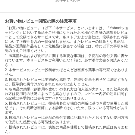
38
件中
1
〜
20
件
お買い物レビュー閲覧の際の注意事項
「お買い物レビュー」（以下「本サービス」といいます）は、「Yahoo!ショ
ッピング」において商品をご利用になられたお客様がご自身の感想をレビュ
ーとして投稿できるサービスです。各ストアおよび当社は、投稿された内容
について正確性を含め一切保証しません。またレビューの対象となる商品、
製品が医薬部外品もしくは化粧品に該当する場合には、特に以下の事項を確
認のうえご利用ください。
1. 医薬部外品および化粧品に関する重要な事項は、各商品の添付文書に書か
れています。本サービスをご利用いただく前に、必ず添付文書をお読みくだ
さい。
2. 本サービスのレビュー投稿者のほとんどは医療や薬事の専門家ではありま
せん。
3. 投稿されたレビューは主観的な感想で、効能や効果を科学的に測定するな
ど、医学的な裏付けがなされたものではありません。
4. 各商品の効果（副作用を含む）の表れ方は個人差が大きく、また効果の表
れ方は使用時の状況によっても異なりますので、レビュー内容の効果に関す
る記載は科学的には参考にすべきではありません。
5. 投稿されたレビューは、投稿者各自が独自の判断に基づき選び使用した感
想です。その判断は医師による診断ではないため、誤っている可能性があり
ます。
6. 投稿されたレビューは商品の添付文書に記載されたとおりでない使用方法
で使用した感想である可能性があります。
7. 投稿されたレビューは、実際に商品を使用して投稿された保証はありませ
ん。