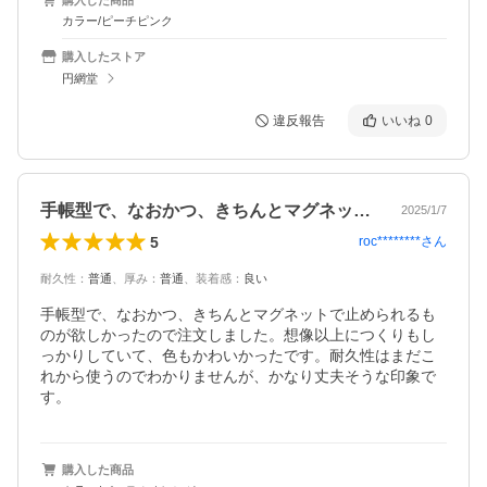
カラー/ピーチピンク
購入したストア
円網堂
違反報告
いいね
0
手帳型で、なおかつ、きちんとマグネット…
2025/1/7
5
roc********
さん
耐久性
：
普通
、
厚み
：
普通
、
装着感
：
良い
手帳型で、なおかつ、きちんとマグネットで止められるも
のが欲しかったので注文しました。想像以上につくりもし
っかりしていて、色もかわいかったです。耐久性はまだこ
れから使うのでわかりませんが、かなり丈夫そうな印象で
す。
購入した商品