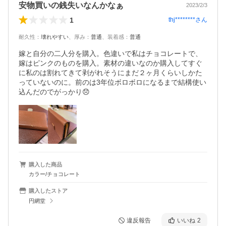
安物買いの銭失いなんかなぁ
2023/2/3
1
thj********
さん
耐久性
：
壊れやすい
、
厚み
：
普通
、
装着感
：
普通
嫁と自分の二人分を購入。色違いで私はチョコレートで、
嫁はピンクのものを購入。素材の違いなのか購入してすぐ
に私のは割れてきて剥がれそうにまだ２ヶ月くらいしかた
っていないのに。前のは3年位ボロボロになるまで結構使い
込んだのでがっかり😞
購入した商品
カラー/チョコレート
購入したストア
円網堂
違反報告
いいね
2