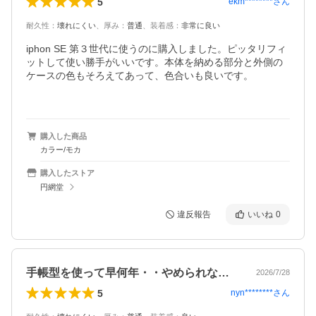
5
ekm********
さん
耐久性
：
壊れにくい
、
厚み
：
普通
、
装着感
：
非常に良い
iphon SE 第３世代に使うのに購入しました。ピッタリフィ
ットして使い勝手がいいです。本体を納める部分と外側の
ケースの色もそろえてあって、色合いも良いです。

購入した商品
カラー/モカ
購入したストア
円網堂
違反報告
いいね
0
手帳型を使って早何年・・やめられない〜…
2026/7/28
5
nyn********
さん