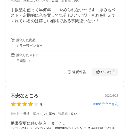
耐久性
：
壊れにくい
、
厚み
：
普通
、
装着感
：
良い
手帳型を使って早何年・・やめられない〜です　厚みもベ
スト・定期的に色を変えて気分も⤴️アップ⤴️、それを叶えて
くれているのは嬉しい価格である事間違いない！
購入した商品
カラー/ラベンダー
購入したストア
円網堂
違反報告
いいね
0
不安なところ
2022/6/28
4
mas********
さん
耐久性
：
普通
、
厚み
：
少し厚め
、
装着感
：
良い
携帯変更に伴い購入しました。

コスパはいいのですが、開閉時の耳のところが頻繁に使用