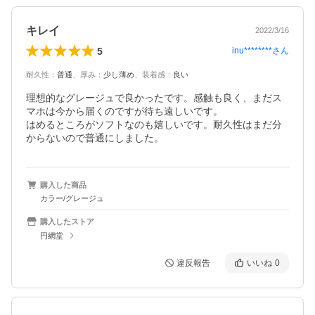
キレイ
2022/3/16
5
inu********
さん
耐久性
：
普通
、
厚み
：
少し薄め
、
装着感
：
良い
理想的なグレージュで良かったです。感触も良く、まだス
マホは今から届くのですが待ち遠しいです。

はめるところがソフトなのも嬉しいです。耐久性はまだ分
からないので普通にしました。
購入した商品
カラー/グレージュ
購入したストア
円網堂
違反報告
いいね
0