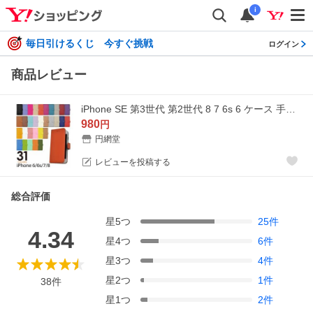
i
毎日引けるくじ 今すぐ挑戦
ログイン
商品レビュー
iPhone SE 第3世代 第2世代 8 7 6s 6 ケース 手帳型 レザー スマホケース カバー アイフォンSE アイフォン8 おしゃれ かわいい スタンド カード収納 マグネット
980
円
円網堂
レビューを投稿する
総合評価
星
5
つ
25
件
4.34
星
4
つ
6
件
星
3
つ
4
件
星
2
つ
1
件
38
件
星
1
つ
2
件