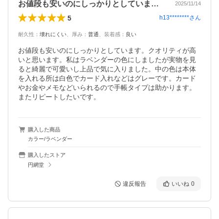
お値段も安いのにしっかりとしています。
2025/11/14
5
h13********
さん
耐久性
：
壊れにくい
、
厚み
：
普通
、
装着感
：
良い
お値段も安いのにしっかりとしています。クオリティが高
いと思います。私はラベンダーの色にしましたが実物を見
ると綺麗で可愛いし上品で気に入りました。中の色は本体
を入れる所は白色でカード入れなどはグレーです。カード
やお金やメモなどいられるので手帳タイプは助かります。
またリピートしたいです。
購入した商品
カラー/ラベンダー
購入したストア
円網堂
違反報告
いいね
0