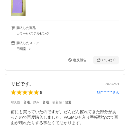
購入した商品
カラー/パステルピンク
購入したストア
円網堂
違反報告
いいね
0
リピです。
2022/2/21
5
fuj********
さん
耐久性
：
普通
、
厚み
：
普通
、
装着感
：
普通
前にも買っていたのですが、だんだん擦れてきた部分があ
ったので再度購入しました。PASMOも入り手帳型なので画
面が壊れたりする事なくて助かります。