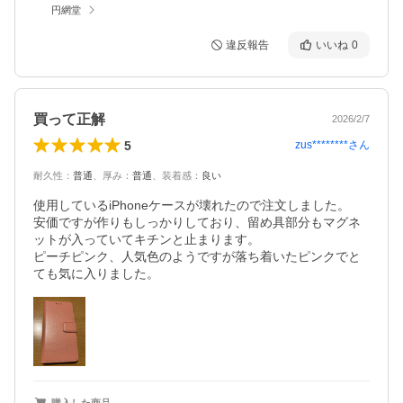
円網堂
違反報告
いいね
0
買って正解
2026/2/7
5
zus********
さん
耐久性
：
普通
、
厚み
：
普通
、
装着感
：
良い
使用しているiPhoneケースが壊れたので注文しました。

安価ですが作りもしっかりしており、留め具部分もマグネ
ットが入っていてキチンと止まります。

ピーチピンク、人気色のようですが落ち着いたピンクでと
ても気に入りました。
購入した商品