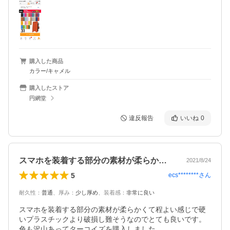
購入した商品
カラー/キャメル
購入したストア
円網堂
違反報告
いいね
0
スマホを装着する部分の素材が柔らかくて…
2021/8/24
5
ecs********
さん
耐久性
：
普通
、
厚み
：
少し厚め
、
装着感
：
非常に良い
スマホを装着する部分の素材が柔らかくて程よい感じで硬
いプラスチックより破損し難そうなのでとても良いです。

色も沢山あってターコイズを購入しました。