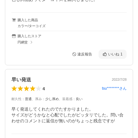
購入した商品
カラー/ターコイズ
購入したストア
円網堂
違反報告
いいね
1
早い発送
2022/7/28
4
tsu********
さん
耐久性
：
普通
、
厚み
：
少し厚め
、
装着感
：
良い
早く発送してくれたのでたすかりました。

サイズがどうかなと心配でしたがピッタリでした。問い合
わせのコメントに返信が無いのがちょっと残念ですが