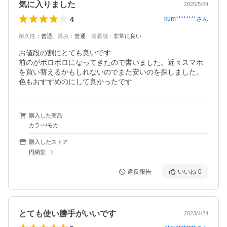
気に入りました
2026/5/24
4
kum********
さん
耐久性
：
普通
、
厚み
：
普通
、
装着感
：
非常に良い
お値段の割にとても良いです

前のがボロボロになってきたので書いました。近々スマホ
を買い替えるかもしれないのでまた安いのを探しました。

色もおすすめのにして良かったです
購入した商品
カラー/モカ
購入したストア
円網堂
違反報告
いいね
0
とても使い勝手がいいです
2023/4/24