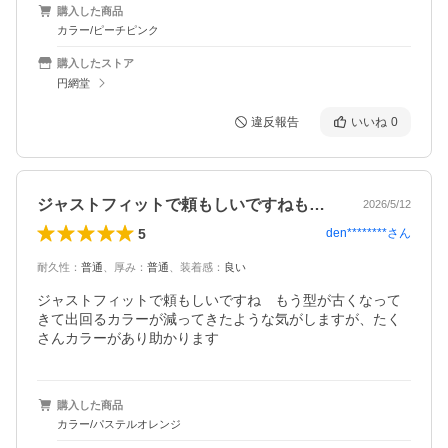
購入した商品
カラー/ピーチピンク
購入したストア
円網堂
違反報告
いいね
0
ジャストフィットで頼もしいですねもう型…
2026/5/12
5
den********
さん
耐久性
：
普通
、
厚み
：
普通
、
装着感
：
良い
ジャストフィットで頼もしいですね　もう型が古くなって
きて出回るカラーが減ってきたような気がしますが、たく
さんカラーがあり助かります
購入した商品
カラー/パステルオレンジ