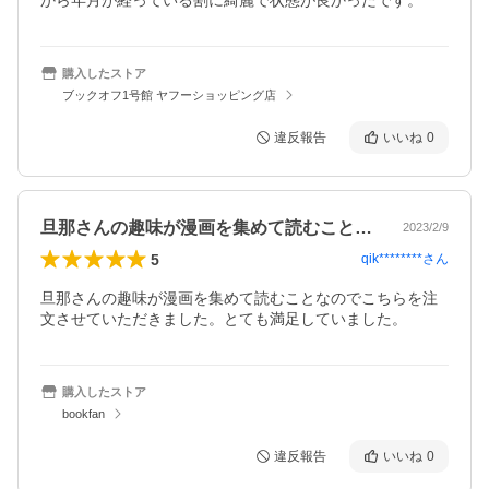
から年月が経っている割に綺麗で状態が良かったです。
購入したストア
ブックオフ1号館 ヤフーショッピング店
違反報告
いいね
0
旦那さんの趣味が漫画を集めて読むことな…
2023/2/9
5
qik********
さん
旦那さんの趣味が漫画を集めて読むことなのでこちらを注
文させていただきました。とても満足していました。
購入したストア
bookfan
違反報告
いいね
0