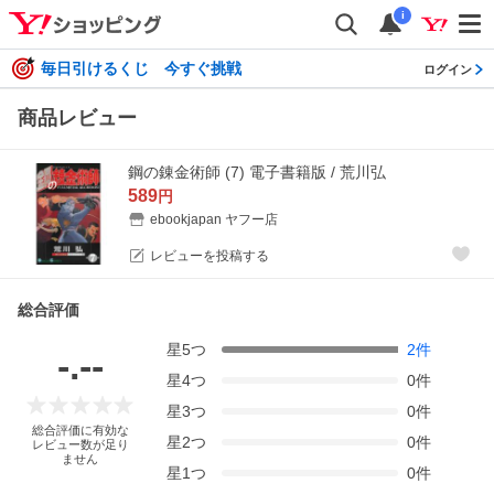
i
毎日引けるくじ 今すぐ挑戦
ログイン
商品レビュー
鋼の錬金術師 (7) 電子書籍版 / 荒川弘
589
円
ebookjapan ヤフー店
レビューを投稿する
総合評価
星
5
つ
2
件
-.--
星
4
つ
0
件
星
3
つ
0
件
総合評価に有効な
星
2
つ
0
件
レビュー数が足り
ません
星
1
つ
0
件