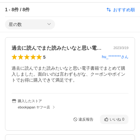
1
-
8
件 /
8
件
おすすめ順
星の数
過去に読んでまた読みたいなと思い電子書…
2023/3/19
5
hu_********
さん
過去に読んでまた読みたいなと思い電子書籍でまとめて購
入しました。面白いのは言わずもがな、クーポンやポイン
トでお得に購入できて満足です。
購入したストア
ebookjapan ヤフー店
違反報告
いいね
0