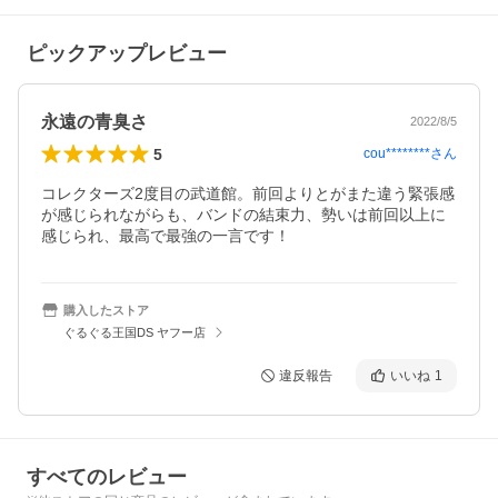
ピックアップレビュー
永遠の青臭さ
2022/8/5
5
cou********
さん
コレクターズ2度目の武道館。前回よりとがまた違う緊張感
が感じられながらも、バンドの結束力、勢いは前回以上に
感じられ、最高で最強の一言です！
購入したストア
ぐるぐる王国DS ヤフー店
違反報告
いいね
1
すべてのレビュー