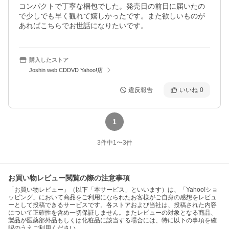
コンパクトで丁寧な梱包でした。発売日の前日に届いたの
で少しでも早く観れて嬉しかったです。また欲しいものが
あればこちらでお世話になりたいです。
購入したストア
Joshin web CDDVD Yahoo!店
違反報告
いいね
0
1
3
件中
1
〜
3
件
お買い物レビュー閲覧の際の注意事項
「お買い物レビュー」（以下「本サービス」といいます）は、「Yahoo!ショ
ッピング」において商品をご利用になられたお客様がご自身の感想をレビュ
ーとして投稿できるサービスです。各ストアおよび当社は、投稿された内容
について正確性を含め一切保証しません。またレビューの対象となる商品、
製品が医薬部外品もしくは化粧品に該当する場合には、特に以下の事項を確
認のうえご利用ください。