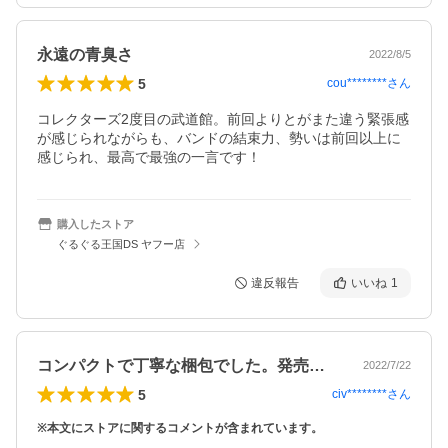
永遠の青臭さ
2022/8/5
5
cou********
さん
コレクターズ2度目の武道館。前回よりとがまた違う緊張感
が感じられながらも、バンドの結束力、勢いは前回以上に
感じられ、最高で最強の一言です！
購入したストア
ぐるぐる王国DS ヤフー店
違反報告
いいね
1
コンパクトで丁寧な梱包でした。発売日の…
2022/7/22
5
civ********
さん
※本文にストアに関するコメントが含まれています。