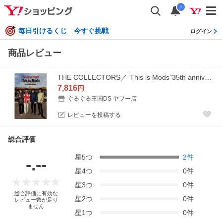
i
毎日引けるくじ 今すぐ挑戦
ログイン
商品レビュー
THE COLLECTORS／”This is Mods”35th anniversary live at Nippon Budokan 13 Mar 2022（Blu-ray＋CD） [Blu-ray]
7,816
円
ぐるぐる王国DS ヤフー店
レビューを投稿する
総合評価
星
5
つ
2
件
-.--
星
4
つ
0
件
星
3
つ
0
件
総合評価に有効な
星
2
つ
0
件
レビュー数が足り
ません
星
1
つ
0
件