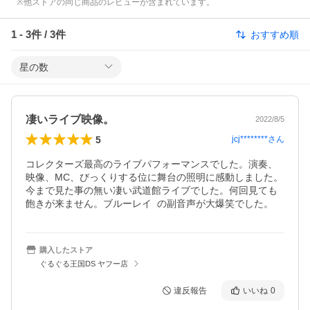
※他ストアの同じ商品のレビューが含まれています。
1
-
3
件 /
3
件
おすすめ順
星の数
凄いライブ映像。
2022/8/5
5
jcj********
さん
コレクターズ最高のライブパフォーマンスでした。演奏、
映像、MC、びっくりする位に舞台の照明に感動しました。
今まで見た事の無い凄い武道館ライブでした。何回見ても
飽きが来ません。ブルーレイ  の副音声が大爆笑でした。
購入したストア
ぐるぐる王国DS ヤフー店
違反報告
いいね
0