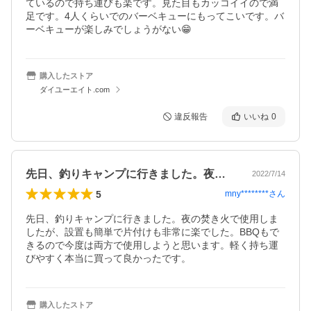
ているので持ち運びも楽です。見た目もカッコイイので満
足です。4人くらいでのバーベキューにもってこいです。バ
ーベキューが楽しみでしょうがない😁
購入したストア
ダイユーエイト.com
違反報告
いいね
0
先日、釣りキャンプに行きました。夜の焚…
2022/7/14
5
mny********
さん
先日、釣りキャンプに行きました。夜の焚き火で使用しま
したが、設置も簡単で片付けも非常に楽でした。BBQもで
きるので今度は両方で使用しようと思います。軽く持ち運
びやすく本当に買って良かったです。
購入したストア