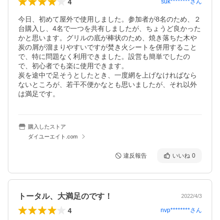
4
suk********
さん
今日、初めて屋外で使用しました。参加者が8名のため、２
台購入し、4名で一つを共有しましたが、ちょうど良かった
かと思います。グリルの底が棒状のため、焼き落ちた木や
炭の屑が溜まりやすいですが焚き火シートを併用すること
で、特に問題なく利用できました。設営も簡単でしたの
で、初心者でも楽に使用できます。

炭を途中で足そうとしたとき、一度網を上げなければなら
ないところが、若干不便かなとも思いましたが、それ以外
は満足です。
購入したストア
ダイユーエイト.com
違反報告
いいね
0
トータル、大満足のです！
2022/4/3
4
nvp********
さん