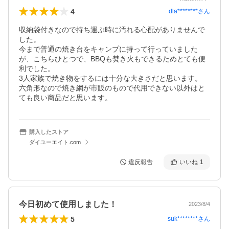
4
dla********
さん
収納袋付きなので持ち運ぶ時に汚れる心配がありませんで
した。

今まで普通の焼き台をキャンプに持って行っていました
が、こちらひとつで、BBQも焚き火もできるためとても便
利でした。

3人家族で焼き物をするには十分な大きさだと思います。

六角形なので焼き網が市販のもので代用できない以外はと
ても良い商品だと思います。
購入したストア
ダイユーエイト.com
違反報告
いいね
1
今日初めて使用しました！
2023/8/4
5
suk********
さん