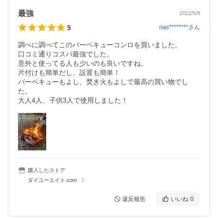
最強
2022/5/9
5
nas********
さん
調べに調べてこのバーベキューコンロを買いました。

口コミ通りコスパ最強でした。

意外と使ってる人も少いのも良いですね。

片付けも簡単だし、設置も簡単！

バーベキューもよし、焚き火もよしで最高の買い物でし
た。

大人4人、子供3人で使用しました！
購入したストア
ダイユーエイト.com
違反報告
いいね
0