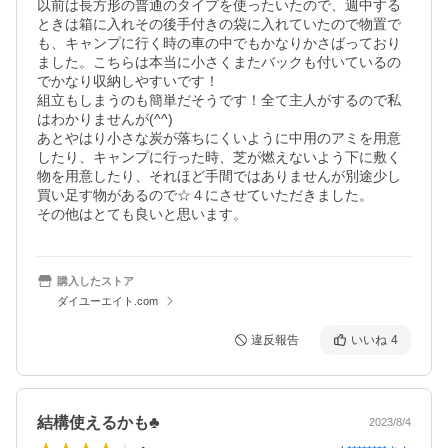
以前は長方形の普通のタイプを使ったいたので、週中する
ときは箱に入れその後手付きの袋に入れていたので物置で
も、キャンプに行く時の車の中でもかなりかさばっており
ました。こちらは本当に小さくまたバックも付いているの
でかなり収納しやすいです！

組立もしまうのも簡単だそうです！全て主人がするので私
はわかりませんが(^^)

あとやはり小さな炭が落ちにくいように中用のアミを用意
したり、キャンプに行った時、芝が燃えないよう下に敷く
物を用意したり、それほど手間ではありませんが別途少し
買い足す物があるので☆４にさせていただきました。

購入したストア
ダイユーエイト.com
違反報告
いいね
4
結構使えるかも♣️
2023/8/4