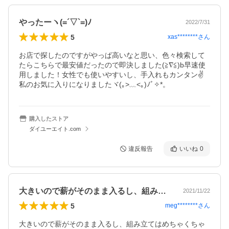
やったーヽ(=´▽`=)ﾉ
2022/7/31
5
xas********
さん
お店で探したのですがやっぱ高いなと思い、色々検索して
たらこちらで最安値だったので即決しました(≧∇≦)b早速使
用しました！女性でも使いやすいし、手入れもカンタン✌️
私のお気に入りになりましたヾ(｡>﹏<｡)ﾉﾞ✧*。
購入したストア
ダイユーエイト.com
違反報告
いいね
0
大きいので薪がそのまま入るし、組み立て…
2021/11/22
5
meg********
さん
大きいので薪がそのまま入るし、組み立てはめちゃくちゃ