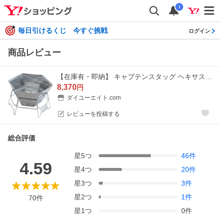
i
毎日引けるくじ 今すぐ挑戦
ログイン
商品レビュー
【在庫有・即納】 キャプテンスタッグ ヘキサステンレス ファイアグリル M-6500 焚火台 バーベキューコンロ ダッチオーブン バッグ付
8,370
円
ダイユーエイト.com
レビューを投稿する
総合評価
星
5
つ
46
件
4.59
星
4
つ
20
件
星
3
つ
3
件
星
2
つ
1
件
70
件
星
1
つ
0
件