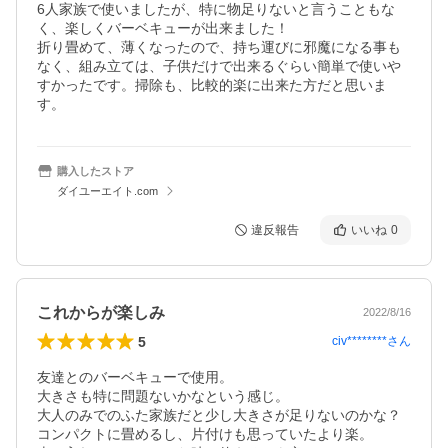
6人家族で使いましたが、特に物足りないと言うこともな
く、楽しくバーベキューが出来ました！

折り畳めて、薄くなったので、持ち運びに邪魔になる事も
なく、組み立ては、子供だけで出来るぐらい簡単で使いや
すかったです。掃除も、比較的楽に出来た方だと思いま
す。
購入したストア
ダイユーエイト.com
違反報告
いいね
0
これからが楽しみ
2022/8/16
5
civ********
さん
友達とのバーベキューで使用。

大きさも特に問題ないかなという感じ。

大人のみでのふた家族だと少し大きさが足りないのかな？

コンパクトに畳めるし、片付けも思っていたより楽。
