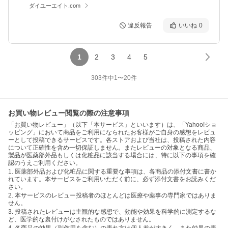
ダイユーエイト.com
違反報告
いいね
0
1
2
3
4
5
303
件中
1
〜
20
件
お買い物レビュー閲覧の際の注意事項
「お買い物レビュー」（以下「本サービス」といいます）は、「Yahoo!ショ
ッピング」において商品をご利用になられたお客様がご自身の感想をレビュ
ーとして投稿できるサービスです。各ストアおよび当社は、投稿された内容
について正確性を含め一切保証しません。またレビューの対象となる商品、
製品が医薬部外品もしくは化粧品に該当する場合には、特に以下の事項を確
認のうえご利用ください。
1. 医薬部外品および化粧品に関する重要な事項は、各商品の添付文書に書か
れています。本サービスをご利用いただく前に、必ず添付文書をお読みくだ
さい。
2. 本サービスのレビュー投稿者のほとんどは医療や薬事の専門家ではありま
せん。
3. 投稿されたレビューは主観的な感想で、効能や効果を科学的に測定するな
ど、医学的な裏付けがなされたものではありません。