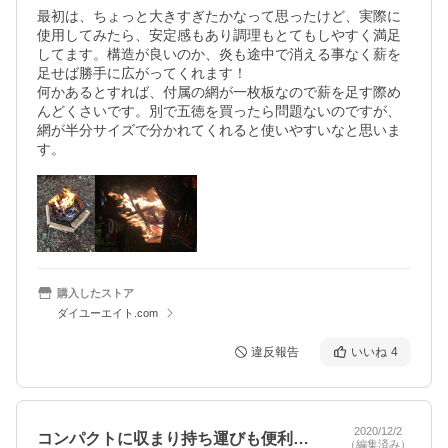
最初は、ちょっと大きすぎたかなって思ったけど、実際に
使用してみたら、安定感もあり調理もとてもしやすく満足
してます。構造が良いのか、炎も途中で消える事なく薪を
足せば勝手に広がってくれます！

何かあるとすれば、付属の網が一枚板なので薪を足す際め
んどくさいです。別で五徳を買ったら問題ないのですが、
網が半分サイズで分かれてくれると使いやすいなと思いま
す。
購入したストア
ダイユーエイト.com
違反報告
いいね
4
2020/12/2
コンパクトに収まり持ち運びも便利で、今…
（編集済み）