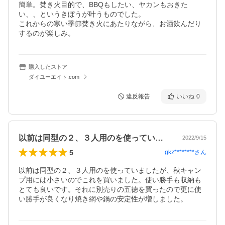
簡単。焚き火目的で、BBQもしたい、ヤカンもおきた
い、、というきぼうが叶うものでした。

これからの寒い季節焚き火にあたりながら、お酒飲んだり
するのが楽しみ。
購入したストア
ダイユーエイト.com
違反報告
いいね
0
以前は同型の２、３人用のを使っていまし…
2022/9/15
5
gkz********
さん
以前は同型の２、３人用のを使っていましたが、秋キャン
プ用には小さいのでこれを買いました。使い勝手も収納も
とても良いです。それに別売りの五徳を買ったので更に使
い勝手が良くなり焼き網や鍋の安定性が増しました。