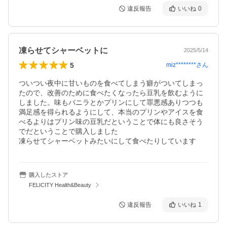
違反報告
いいね
0
凍らせてシャーベットに
2025/5/14
5
miz********
さん
ついつい夜中に甘いものを食べてしまう癖がついてしまっ
たので、改善のために食べたくなったら豆乳を飲むように
しました。味もバニラとかプリンにして罪悪感ありつつも
満足感を得られるようにして、本当のプリンやアイスを食
べるよりはプリン味の豆乳だということで体にも良さそう
でだということで購入しました

凍らせてシャーベットみたいにして食べたりしています
購入したストア
FELICITY Health&Beauty
違反報告
いいね
1