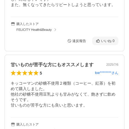
また、無くなってきたらリピートしようと思っています。
購入したストア
FELICITY Health&Beauty
違反報告
いいね
0
甘いものが苦手な方にもオススメします
2025/7/6
5
toe********
さん
キッコーマンの砂糖不使用２種類（コーヒー、紅茶）を初
めて購入しました。

他社の砂糖不使用豆乳よりも甘みがなくて、飽きずに飲め
そうです。

甘いものが苦手な方にも良いと思います。
購入したストア