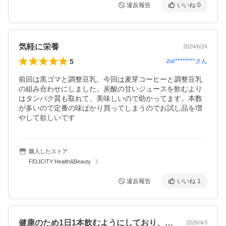
違反報告
いいね
0
気軽に栄養
2024/6/24
5
zur********
さん
前回は黒ゴマと調整豆乳、今回は麦芽コーヒーと調整豆乳
の組み合わせにしました。炭酸の甘いジュースを飲むより
はタンパク質も取れて、美味しいので助かってます。本数
が多いので定番の味ばかり買ってしまうのでお試し品を増
やして欲しいです
購入したストア
FELICITY Health&Beauty
違反報告
いいね
1
健康のため1日1本飲むようにしており、…
2026/4/3