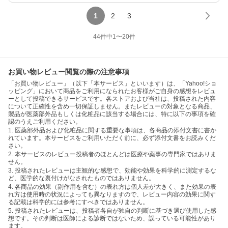
1
2
3
44
件中
1
〜
20
件
お買い物レビュー閲覧の際の注意事項
「お買い物レビュー」（以下「本サービス」といいます）は、「Yahoo!ショ
ッピング」において商品をご利用になられたお客様がご自身の感想をレビュ
ーとして投稿できるサービスです。各ストアおよび当社は、投稿された内容
について正確性を含め一切保証しません。またレビューの対象となる商品、
製品が医薬部外品もしくは化粧品に該当する場合には、特に以下の事項を確
認のうえご利用ください。
1. 医薬部外品および化粧品に関する重要な事項は、各商品の添付文書に書か
れています。本サービスをご利用いただく前に、必ず添付文書をお読みくだ
さい。
2. 本サービスのレビュー投稿者のほとんどは医療や薬事の専門家ではありま
せん。
3. 投稿されたレビューは主観的な感想で、効能や効果を科学的に測定するな
ど、医学的な裏付けがなされたものではありません。
4. 各商品の効果（副作用を含む）の表れ方は個人差が大きく、また効果の表
れ方は使用時の状況によっても異なりますので、レビュー内容の効果に関す
る記載は科学的には参考にすべきではありません。
5. 投稿されたレビューは、投稿者各自が独自の判断に基づき選び使用した感
想です。その判断は医師による診断ではないため、誤っている可能性があり
ます。