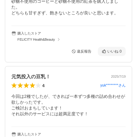
砂糖不使用のコーヒーと砂糖不使用の紅茶を購入しまし
た。

どちらも甘すぎず、飽きないところが良いと思います。
購入したストア
FELICITY Health&Beauty
違反報告
いいね
0
元気投入の豆乳！
2025/7/19
4
yuk********
さん
今回は2種でしたが、できれば一本ずつ多種の詰め合わせが
欲しかったです。

ご検討おまちしています！

それ以外のサービスには超満足度です！
購入したストア