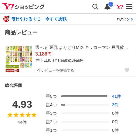
i
毎日引けるくじ 今すぐ挑戦
ログイン
商品レビュー
選べる 豆乳 よりどりMIX キッコーマン 豆乳飲料 200ml 紙パック 36本 （18本×2箱） よりどり2ケース 送料無料
3,188
円
FELICITY Health&Beauty
レビューを投稿する
総合評価
星
5
つ
41
件
4.93
星
4
つ
3
件
星
3
つ
0
件
星
2
つ
0
件
44
件
星
1
つ
0
件