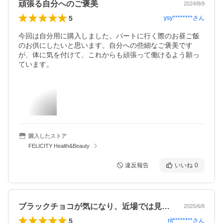
頑張る自分へのご褒美
2024/8/9
5
ysy********
さん
今回は自分用に購入しました。パートに行く際のお昼ご飯
のお供にしたいと思います。自分への些細なご褒美です
が、体に気を付けて、これからも頑張って働けるよう願っ
ています。
購入したストア
FELICITY Health&Beauty
違反報告
いいね
0
ブラックチョコが気になり、近場では見か…
2025/6/8
5
rit********
さん