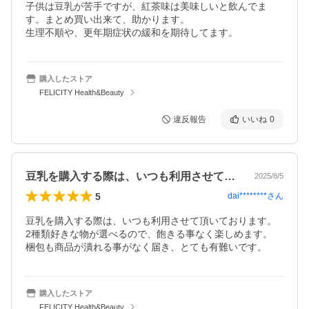
子供は豆乳が苦手ですが、紅茶味は美味しいと飲んでま
す。まとめ買い出来て、助かります。

生理不順や、更年期症状の緩和を期待してます。
購入したストア
FELICITY Health&Beauty
違反報告
いいね
0
豆乳を購入する際は、いつも利用させて頂…
2025/8/5
5
dai********
さん
豆乳を購入する際は、いつも利用させて頂いております。

2種類好きな物が選べるので、飽きる事なく楽しめます。

梱包も商品が潰れる事がなく届き、とても有難いです。
購入したストア
FELICITY Health&Beauty