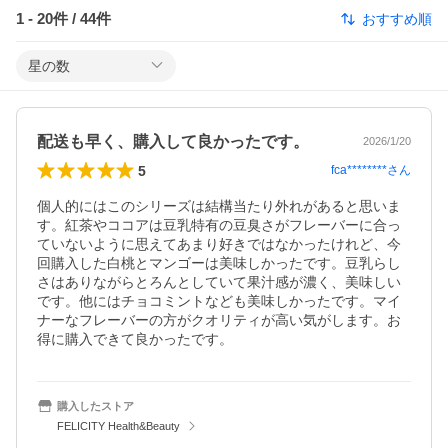
1
-
20
件 /
44
件
おすすめ順
星の数
配送も早く、購入して良かったです。
2026/1/20
5
fca********
さん
個人的にはこのシリーズは結構当たり外れがあると思いま
す。紅茶やココアは豆乳特有の豆臭さがフレーバーに合っ
ていないように思えてあまり好きではなかったけれど、今
回購入した白桃とマンゴーは美味しかったです。豆乳らし
さはありながらとろんとしていて果汁感が濃く、美味しい
です。他にはチョコミントなども美味しかったです。マイ
ナーなフレーバーの方がクオリティが高い気がします。お
得に購入できて良かったです。
購入したストア
FELICITY Health&Beauty