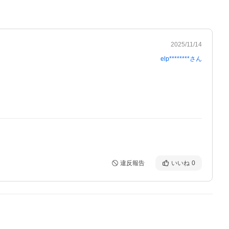
2025/11/14
elp********
さん
違反報告
いいね
0