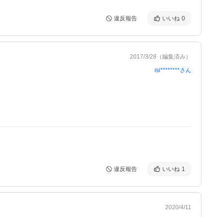
違反報告
いいね
0
2017/3/28
（編集済み）
isi********
さん
違反報告
いいね
1
2020/4/11