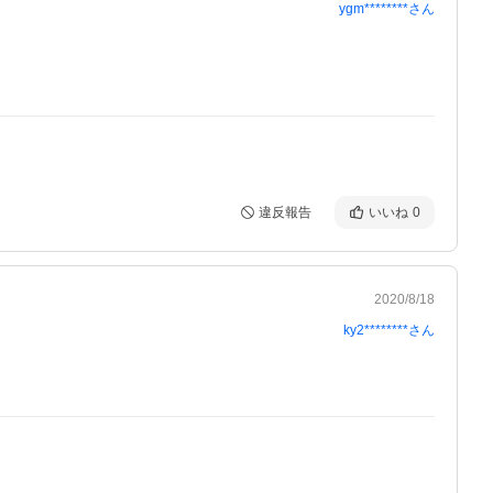
ygm********
さん
違反報告
いいね
0
2020/8/18
ky2********
さん