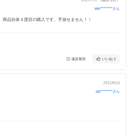
ake********
さん
。商品自体４度目の購入です。手放せません！！
違反報告
いいね
1
2021/8/13
xja********
さん