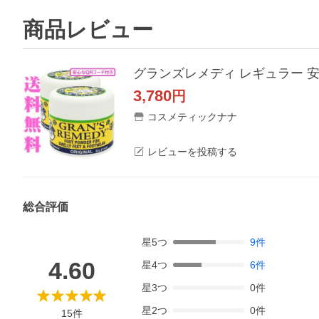
商品レビュー
グランズレメディ レギュラー 安心
3,780
円
コスメティックナナ
レビューを投稿する
総合評価
星
5
つ
9
件
4.60
星
4
つ
6
件
星
3
つ
0
件
星
2
つ
0
件
15
件