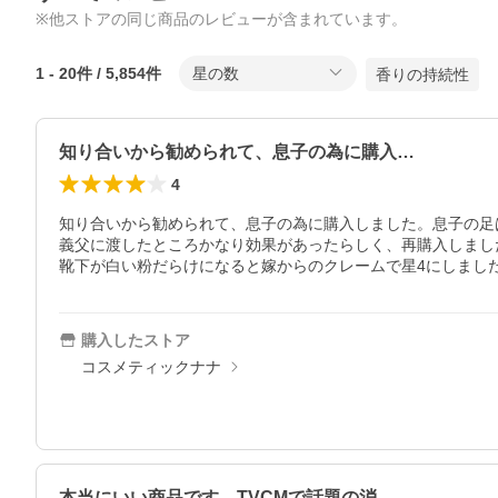
※他ストアの同じ商品のレビューが含まれています。
1
-
20
件 /
5,854
件
星の数
香りの持続性
知り合いから勧められて、息子の為に購入…
4
知り合いから勧められて、息子の為に購入しました。息子の足は
義父に渡したところかなり効果があったらしく、再購入しました
靴下が白い粉だらけになると嫁からのクレームで星4にしまし
購入したストア
コスメティックナナ
本当にいい商品です。TVCMで話題の消…