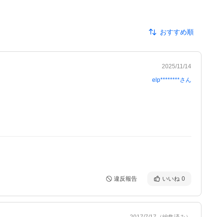
おすすめ順
2025/11/14
elp********
さん
違反報告
いいね
0
2017/7/17
（編集済み）