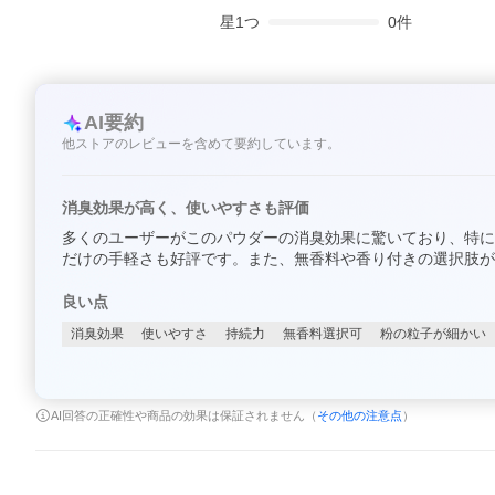
星
1
つ
0
件
AI要約
他ストアのレビューを含めて要約しています。
消臭効果が高く、使いやすさも評価
多くのユーザーがこのパウダーの消臭効果に驚いており、特に
だけの手軽さも好評です。また、無香料や香り付きの選択肢が
良い点
消臭効果
使いやすさ
持続力
無香料選択可
粉の粒子が細かい
AI回答の正確性や商品の効果は保証されません（
その他の注意点
）