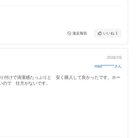
違反報告
いいね
1
2026/7/3
mad********
さん
単取り付けで清潔感たっぷりと　安く購入して良かったです。ホー
いので　仕方がないです。