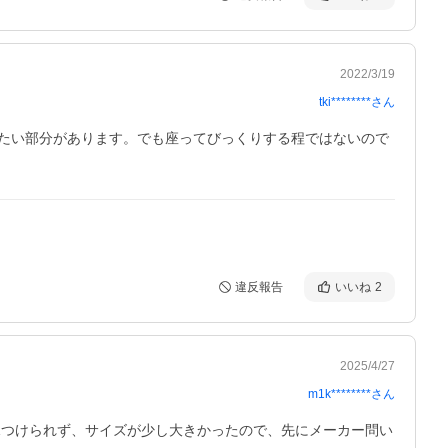
2022/3/19
tki********
さん
たい部分があります。でも座ってびっくりする程ではないので
違反報告
いいね
2
2025/4/27
m1k********
さん
見つけられず、サイズが少し大きかったので、先にメーカー問い