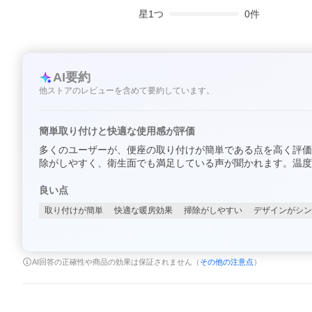
星
1
つ
0
件
AI要約
他ストアのレビューを含めて要約しています。
簡単取り付けと快適な使用感が評価
多くのユーザーが、便座の取り付けが簡単である点を高く評価
除がしやすく、衛生面でも満足している声が聞かれます。温度
良い点
取り付けが簡単
快適な暖房効果
掃除がしやすい
デザインがシン
AI回答の正確性や商品の効果は保証されません（
その他の注意点
）