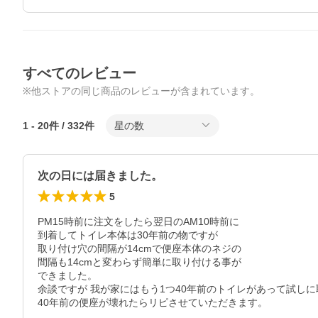
すべてのレビュー
※他ストアの同じ商品のレビューが含まれています。
1
-
20
件 /
332
件
星の数
次の日には届きました。
5
PM15時前に注文をしたら翌日のAM10時前に

到着してトイレ本体は30年前の物ですが

取り付け穴の間隔が14cmで便座本体のネジの

間隔も14cmと変わらず簡単に取り付ける事が

できました。

余談ですが 我が家にはもう1つ40年前のトイレがあって試しに取
40年前の便座が壊れたらリピさせていただきます。