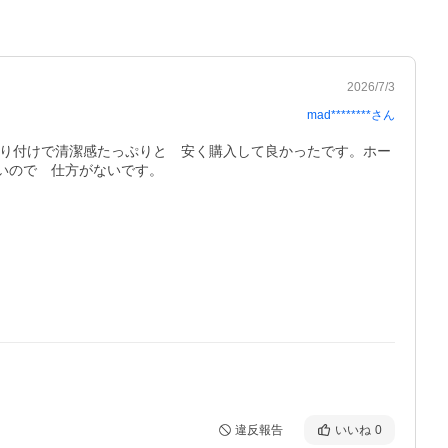
2026/7/3
mad********
さん
単取り付けで清潔感たっぷりと　安く購入して良かったです。ホー
いので　仕方がないです。
違反報告
いいね
0