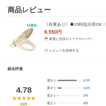
商品レビュー
《在庫あり》◆15時迄出荷OK！IN
6,550
円
家電と住設のイークローバー
レビューを投稿する
総合評価
星
5
つ
67
件
4.78
星
4
つ
14
件
星
3
つ
2
件
星
2
つ
0
件
83
件