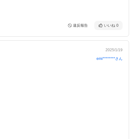
違反報告
いいね
0
2025/1/19
emi********
さん