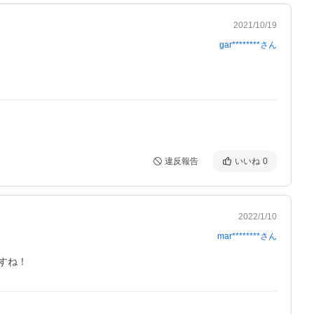
2021/10/19
gar********
さん
違反報告
いいね
0
2022/1/10
mar********
さん
すね！