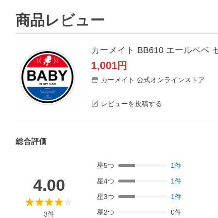
商品レビュー
1,001
円
カーメイト 公式オンラインストア
レビューを投稿する
総合評価
星
5
つ
1
件
4.00
星
4
つ
1
件
星
3
つ
1
件
星
2
つ
0
件
3
件