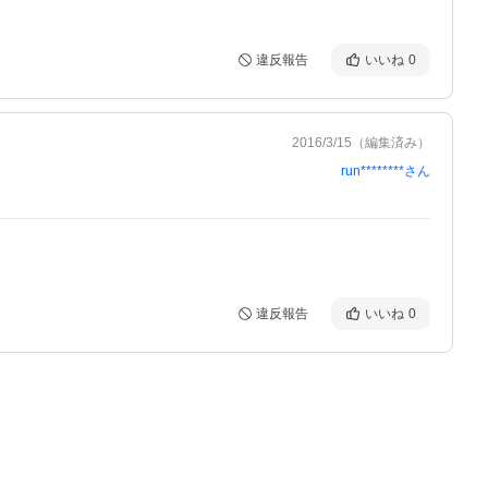
違反報告
いいね
0
2016/3/15
（編集済み）
run********
さん
違反報告
いいね
0