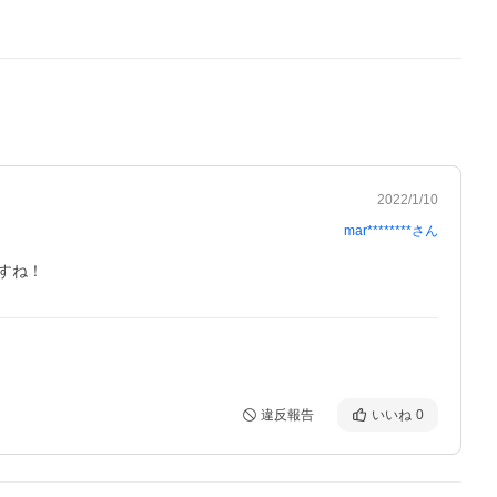
2022/1/10
mar********
さん
すね！
違反報告
いいね
0