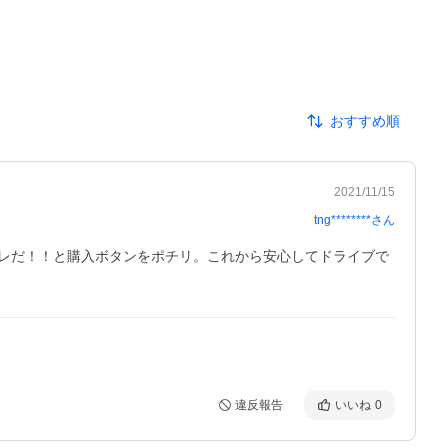
おすすめ順
2021/11/15
tng********
さん
レだ！！と購入ボタンをポチリ。これから安心してドライブで
違反報告
いいね
0