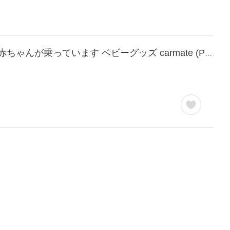
カーメイト BB610 エールベベ セーフティメッセージ セーフティ サイン 車 baby in car 赤ちゃんが乗っています ベビーグッズ carmate (P06)