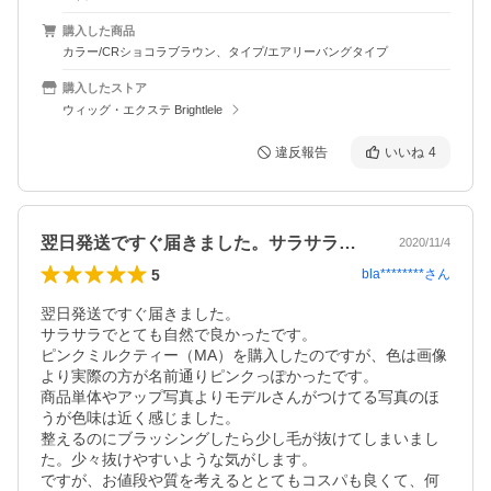
購入した商品
カラー/CRショコラブラウン、タイプ/エアリーバングタイプ
購入したストア
ウィッグ・エクステ Brightlele
違反報告
いいね
4
翌日発送ですぐ届きました。サラサラでと…
2020/11/4
5
bla********
さん
翌日発送ですぐ届きました。

サラサラでとても自然で良かったです。

ピンクミルクティー（MA）を購入したのですが、色は画像
より実際の方が名前通りピンクっぽかったです。

商品単体やアップ写真よりモデルさんがつけてる写真のほ
うが色味は近く感じました。

整えるのにブラッシングしたら少し毛が抜けてしまいまし
た。少々抜けやすいような気がします。

ですが、お値段や質を考えるととてもコスパも良くて、何