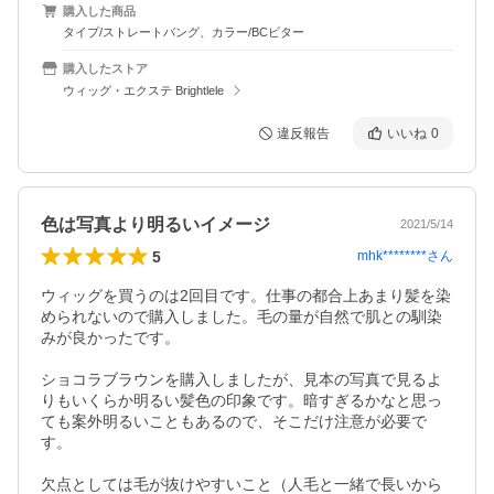
購入した商品
タイプ/ストレートバング、カラー/BCビター
購入したストア
ウィッグ・エクステ Brightlele
違反報告
いいね
0
色は写真より明るいイメージ
2021/5/14
5
mhk********
さん
ウィッグを買うのは2回目です。仕事の都合上あまり髪を染
められないので購入しました。毛の量が自然で肌との馴染
みが良かったです。

ショコラブラウンを購入しましたが、見本の写真で見るよ
りもいくらか明るい髪色の印象です。暗すぎるかなと思っ
ても案外明るいこともあるので、そこだけ注意が必要で
す。

欠点としては毛が抜けやすいこと（人毛と一緒で長いから