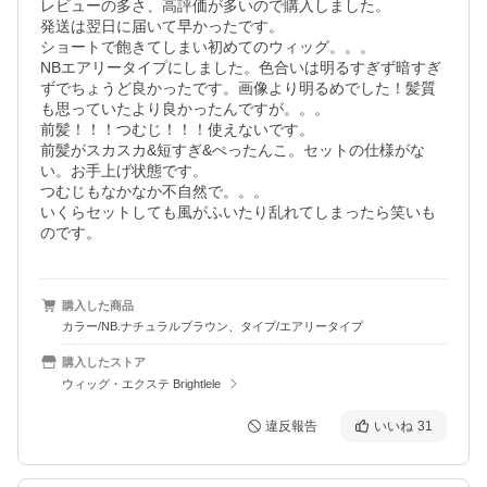
レビューの多さ、高評価が多いので購入しました。

発送は翌日に届いて早かったです。

ショートで飽きてしまい初めてのウィッグ。。。

NBエアリータイプにしました。色合いは明るすぎず暗すぎ
ずでちょうど良かったです。画像より明るめでした！髪質
も思っていたより良かったんですが。。。

前髪！！！つむじ！！！使えないです。

前髪がスカスカ&短すぎ&ぺったんこ。セットの仕様がな
い。お手上げ状態です。

つむじもなかなか不自然で。。。

いくらセットしても風がふいたり乱れてしまったら笑いも
のです。
購入した商品
カラー/NB.ナチュラルブラウン、タイプ/エアリータイプ
購入したストア
ウィッグ・エクステ Brightlele
違反報告
いいね
31