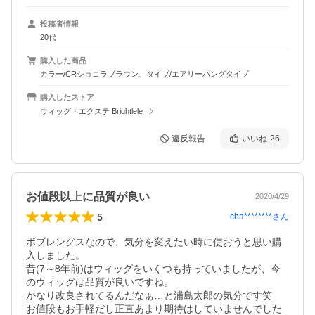
投稿者情報
20代
購入した商品
カラー/CRショコラブラウン、タイプ/エアリーバングタイプ
購入したストア
ウィッグ・エクステ Brightlele
違反報告
いいね
26
お値段以上に品質が良い
2020/4/29
5
cha********
さん
ボブレングスなので、気分を変えたい時に使おうと思い購
入しました。

昔(7～8年前)はウィッグをいくつも持っていましたが、今
のウィッグは品質が良いですね。

かなり改良されてるんだなぁ…と浦島太郎の気分です笑

お値段もお手軽だし正直あまり期待はしていませんでした