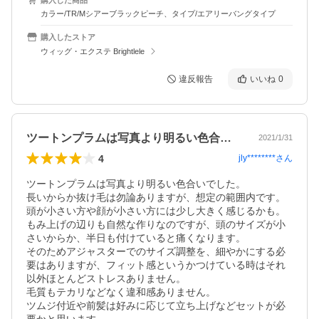
カラー/TR/Mシアーブラックピーチ、タイプ/エアリーバングタイプ
購入したストア
ウィッグ・エクステ Brightlele
違反報告
いいね
0
ツートンプラムは写真より明るい色合いで…
2021/1/31
4
jly********
さん
ツートンプラムは写真より明るい色合いでした。

長いからか抜け毛は勿論ありますが、想定の範囲内です。

頭が小さい方や顔が小さい方には少し大きく感じるかも。

もみ上げの辺りも自然な作りなのですが、頭のサイズが小
さいからか、半日も付けていると痛くなります。

そのためアジャスターでのサイズ調整を、細やかにする必
要はありますが、フィット感というかつけている時はそれ
以外ほとんどストレスありません。

毛質もテカリなどなく違和感ありません。

ツムジ付近や前髪は好みに応じて立ち上げなどセットが必