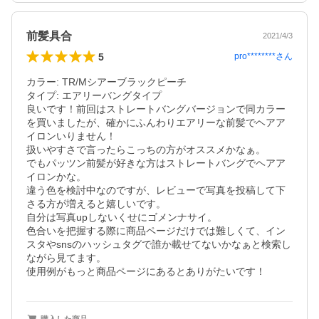
前髪具合
2021/4/3
5
pro********
さん
カラー: TR/Mシアーブラックピーチ 

タイプ: エアリーバングタイプ 

良いです！前回はストレートバングバージョンで同カラー
を買いましたが、確かにふんわりエアリーな前髪でヘアア
イロンいりません！

扱いやすさで言ったらこっちの方がオススメかなぁ。

でもパッツン前髪が好きな方はストレートバングでヘアア
イロンかな。

違う色を検討中なのですが、レビューで写真を投稿して下
さる方が増えると嬉しいです。

自分は写真upしないくせにゴメンナサイ。

色合いを把握する際に商品ページだけでは難しくて、イン
スタやsnsのハッシュタグで誰か載せてないかなぁと検索し
ながら見てます。

使用例がもっと商品ページにあるとありがたいです！
購入した商品