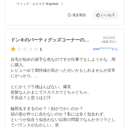
ウィッグ・エクステ Brightlele
違反報告
いいね
5
2021/6/9
ドンキのパーティグッズコーナーのヅラ爆笑
（編集済み）
1
pwe********
さん
自毛が短めの派手な色なのですが仕事でもしようかな…用
に購入。

レビューみて期待値が高かったせいかもしれませんが非常
にがっかり。。

とにかくヅラ感はんぱない。爆笑

前髪なんかまじでスカスカでぐちゃぐちゃ。

不良品？と思うほど汗

輪郭丸すぎるのか？！顔がでかいのか？

頭の形が作りに合わないのか？私には全く似合わず、

というか似合う似合わない以前の問題でなんかカツラとし
てバランスがおかしい。笑
