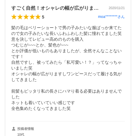
すごく自然！オシャレの幅が広がります！！
2020/11/21
5
moa********
さん
髪の毛はベリーショートで男の子みたいな服ばっか来てた
ので女の子みたいな長いふわふわした髪に憧れてました笑

意を決してレビュー高めのものを購入

つむじが~~~とか、髪色が~~~

とか評価が低いものもありましたが、全然そんなことない
です！

自然ですし、被ってみたら「私可愛い！？」ってなっちゃ
いました笑

オシャレの幅が広がりますしワンピースだって履ける気が
してきました

前髪もピッタリ私の長さにハマり着る必要はありませんで
した

ネットも着いていていい感じです

全色集めたくなってきました笑
投稿者情報
10代