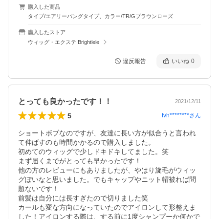
購入した商品
タイプ/エアリーバングタイプ、カラー/TR/Gブラウンローズ
購入したストア
ウィッグ・エクステ Brightlele
違反報告
いいね
0
とっても良かったです！！
2021/12/11
5
fvh********
さん
ショートボブなのですが、友達に長い方が似合うと言われ
て伸ばすのも時間かかるので購入しました。

初めてのウィッグで少しドキドキしてました。笑

まず届くまでがとっても早かったです！

他の方のレビューにもありましたが、やはり旋毛がウィッ
グぽいなと思いました。でもキャップやニット帽被れば問
題ないです！

前髪は自分には長すぎたので切りました笑

カールも変な方向になっていたのでアイロンして形整えま
した！アイロンする際は、する前に1度シャンプーか何かで