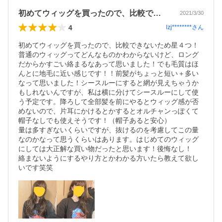
初めてウィッグを買ったので、比較できな…
2021/3/30
4
lzj********
さん
初めてウィッグを買ったので、比較できないため星４つ！
普通のウィッグってどんなものかわからないけど、ロング
だからかすごい絡まるなあって思いました！でも毛質はほ
んとに地毛に近い感じです！！前髪がちょっと短い＋多い
なって思いました！シースルーにすると網が見えちゃうか
もしれないんですが、私は横に分けてシースルーにして使
う予定です。降ろして全部髪を前にやるとウィッグ感が否
めないので、片耳にかけるとかするとオルチャンっぽくて
帽子なしでも使えそうです！（帽子あると安心）

量は多すぎないくらいですが、抜けるのを考慮してこの量
なのかなって思うくらいはあります。はじめてのウィッグ
にしては大正解な買い物だったと思います！後悔なし！

絡まないようにするやり方とかわかる方いたら教えて欲し
いです笑笑