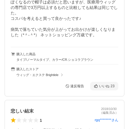
ぽくなるので帽子は必須だと思いますが、医療用ウィッグ
の専門店で3万円以上するものと比較しても結果は同じでし
た。

コスパを考えると買って良かったです♪

病気で落ちていた気分が上がってお出かけが楽しくなりま
した（*＾-＾*） ネットショッピング万歳です。
購入した商品
タイプ/ノーマルタイプ、カラー/CR.ショコラブラウン
購入したストア
ウィッグ・エクステ Brightlele
違反報告
いいね
23
2018/10/30
悲しい結末
（編集済み）
1
rgq********
さん