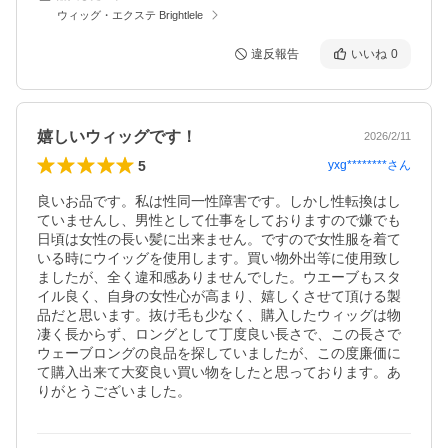
ウィッグ・エクステ Brightlele
違反報告
いいね
0
嬉しいウィッグです！
2026/2/11
5
yxg********
さん
良いお品です。私は性同一性障害です。しかし性転換はし
ていませんし、男性として仕事をしておりますので嫌でも
日頃は女性の長い髪に出来ません。ですので女性服を着て
いる時にウイッグを使用します。買い物外出等に使用致し
ましたが、全く違和感ありませんでした。ウエーブもスタ
イル良く、自身の女性心が高まり、嬉しくさせて頂ける製
品だと思います。抜け毛も少なく、購入したウィッグは物
凄く長からず、ロングとして丁度良い長さで、この長さで
ウェーブロングの良品を探していましたが、この度廉価に
て購入出来て大変良い買い物をしたと思っております。あ
りがとうございました。