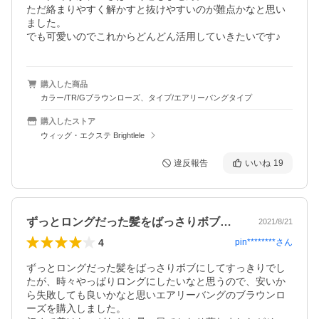
ただ絡まりやすく解かすと抜けやすいのが難点かなと思い
ました。

でも可愛いのでこれからどんどん活用していきたいです♪
購入した商品
カラー/TR/Gブラウンローズ、タイプ/エアリーバングタイプ
購入したストア
ウィッグ・エクステ Brightlele
違反報告
いいね
19
ずっとロングだった髪をばっさりボブにし…
2021/8/21
4
pin********
さん
ずっとロングだった髪をばっさりボブにしてすっきりでし
たが、時々やっぱりロングにしたいなと思うので、安いか
ら失敗しても良いかなと思いエアリーバングのブラウンロ
ーズを購入しました。
