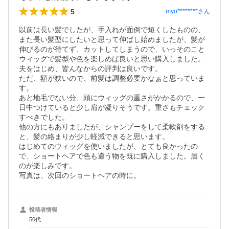
5
myo********
さん
以前は長い髪でしたが、手入れが面倒で短くしたものの、
また長い髪型にしたいと思って伸ばし始めましたが、髪が
伸びるのが待てず、カットしてしまうので、いっそのこと
ウィッグで髪型や色を楽しめば良いと思い購入しました。

夫をはじめ、皆んなからの評判は良いです。

ただ、額が狭いので、前髪は調整必要かなぁと思っていま
す。

あと地毛でない分、頭にウィッグの重さがかかるので、一
日中つけていると少し肩が凝りそうです。重さもチェック
すべきでした。

他の方にもありましたが、シャンプーをして柔軟剤をする
と、髪の絡まりが少し軽減できると思います。

はじめてのウィッグを使いましたが、とても良かったの
で、ショートヘアで色も違う物を既に購入しました。届く
のが楽しみです。

写真は、次回のショートヘアの時に。
投稿者情報
50代