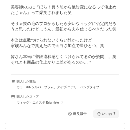
美容師の夫に『ほら！買う前から絶対変になるって俺止め
たじゃん』って爆笑されました笑

そりゃ髪の毛のプロからしたら安いウィッグに否定的だろ
うと思ったけど…うん、最初から夫を信じるべきだった笑

本当は点数つけられないくらい酷かったけど

家族みんなで笑えたので面白さ加点で星ひとつ。笑

皆さん本当に普段違和感なくつけられてるのか疑問。。笑

それとも商品の仕上がりに差があるのか…？
購入した商品
カラー/KNシルバープラム、タイプ/エアリーバングタイプ
購入したストア
ウィッグ・エクステ Brightlele
違反報告
いいね
7