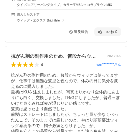
タイプ/エアリーバングタイプ、カラー/TMBショコラブラウンMIX
購入したストア
ウィッグ・エクステ Brightlele
違反報告
いいね
0
抗がん剤の副作用のため、普段からウィッ…
2020/11/5
4
yan********
さん
抗がん剤の副作用のため、普段からウィッグは使ってます
が、仕事中は無難な髪型と色なので、休みの日に気分を変
えるのに購入しました。

最初はKUを注文しましたが、写真よりかなり全体的にあま
りにも白く、交換しました。TR/Gにしましたが、普通っぽ
いけど良くみれば赤が混じりいい感じです。

髪質は思ったより自然でした。

前髪はストレートにしましたが、ちょっと量が少なくぺっ
たんこで、そのままでは厳しいのと、やはり頭頂部はウィ
ッグ感あるので、帽子必須となりました。が、

値段も安くこの品質なら満足です。また違う色も試してみ