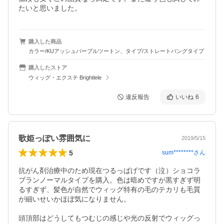
たいと思いました。
購入した商品
カラー/KUアッシュパープルツートン、タイプ/ストレートバングタイプ
購入したストア
ウィッグ・エクステ Brightlele
違反報告
いいね
6
歌姫っぽい雰囲気に
2019/5/15
5
sum********
さん
抗がん剤治療中のため現在つるっぱげです（泣）ショコラ
ブランノーマルタイプを購入。色は暗めですが黒すぎず明
るすぎず、髪色が自然でウィッグ特有の毛のテカリも毛質
が細いせいかほぼ気になりません。

頭頂部はどうしてもつむじの感じや光の反射でウィッグっ