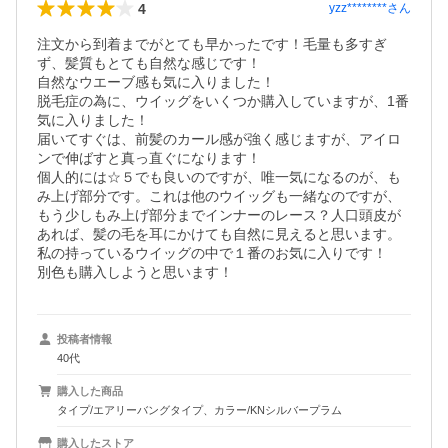
4
yzz********
さん
注文から到着までがとても早かったです！毛量も多すぎ
ず、髪質もとても自然な感じです！

自然なウエーブ感も気に入りました！

脱毛症の為に、ウイッグをいくつか購入していますが、1番
気に入りました！

届いてすぐは、前髪のカール感が強く感じますが、アイロ
ンで伸ばすと真っ直ぐになります！

個人的には☆５でも良いのですが、唯一気になるのが、も
み上げ部分です。これは他のウイッグも一緒なのですが、
もう少しもみ上げ部分までインナーのレース？人口頭皮が
あれば、髪の毛を耳にかけても自然に見えると思います。
私の持っているウイッグの中で１番のお気に入りです！

別色も購入しようと思います！
投稿者情報
40代
購入した商品
タイプ/エアリーバングタイプ、カラー/KNシルバープラム
購入したストア