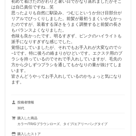
初めて着けたのがわりと暑い日でかなり蒸れましたがそこ
は自己責任ですね…笑

思ったよりも自然に馴染み、つむじというか分け目部分が
リアルでびっくりしました。前髪が最初うまくいかなかっ
たのですが、装着する深さをうまく調整すると前髪の長さ
もバランスよくなりました。

色味も良かったです。明るすぎず、ピンクのハイライトも
派手になりすぎずな感じでした。

覚悟はしていましたが、それでもお手入れが大変なので☆
−1です。特に後ろの絡まりがひどいです。エクステ用のブ
ラシを持っているのでそれで手入れしていますが、毛先の
方から少しずつブラシを通してもかなりの量が抜けてしま
います。

皆さんどうやってお手入れしているのかちょっと気になり
ます。
投稿者情報
30代
購入した商品
カラー/TR/Gブラウンローズ、タイプ/エアリーバングタイプ
購入したストア