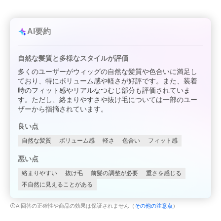
AI要約
自然な髪質と多様なスタイルが評価
多くのユーザーがウィッグの自然な髪質や色合いに満足し
ており、特にボリューム感や軽さが好評です。また、装着
時のフィット感やリアルなつむじ部分も評価されていま
す。ただし、絡まりやすさや抜け毛については一部のユー
ザーから指摘されています。
良い点
自然な髪質
ボリューム感
軽さ
色合い
フィット感
悪い点
絡まりやすい
抜け毛
前髪の調整が必要
重さを感じる
不自然に見えることがある
AI回答の正確性や商品の効果は保証されません（
その他の注意点
）