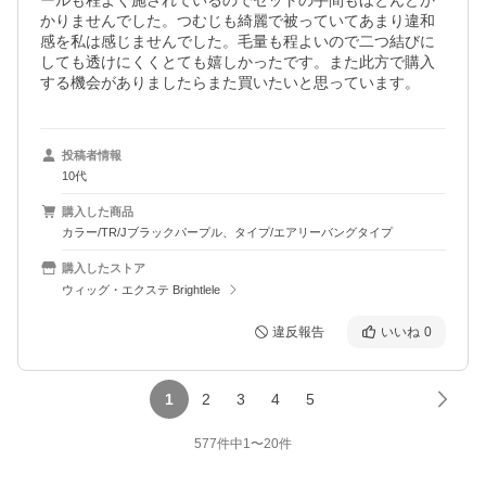
ールも程よく施されているのでセットの手間もほとんどか
かりませんでした。つむじも綺麗で被っていてあまり違和
感を私は感じませんでした。毛量も程よいので二つ結びに
しても透けにくくとても嬉しかったです。また此方で購入
する機会がありましたらまた買いたいと思っています。
投稿者情報
10代
購入した商品
カラー/TR/Jブラックパープル、タイプ/エアリーバングタイプ
購入したストア
ウィッグ・エクステ Brightlele
違反報告
いいね
0
1
2
3
4
5
577
件中
1
〜
20
件