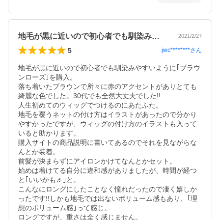
地毛が黒に近いので初心者でも馴染みやす…
2021/2/27
5
jwc********
さん
地毛が黒に近いので初心者でも馴染みやすいように｢ブラウ
ンローズ｣を購入。

落ち着いたブラウンで所々に赤のアクセントがありとても
綺麗な色でした。30代でも全然大丈夫でした!!

人生初めてのウィッグでつけるのにあたふた。

地毛を覆うネットの付け方はイラストがあったので分かり
やすかったですが、ウィッグの付け方のイラストも入って
いると助かります。

購入サイトの商品説明に書いてあるのでそれを見ながらな
んとか装着。

前髪が決まらずにアイロンかけてなんとかセット。

始めは着けてる自分に違和感がありましたが、時間が経つ
と｢いいかも♬｣と。

こんなにロングにしたことなく憧れだったので凄く嬉しか
ったです!!しかも地毛では出ないボリューム感もあり、｢理
想のボリューム感｣って感じ。

ロングですが、重さは全く感じません。
