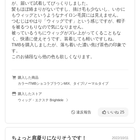
が、届いて試着してびっくりしました。

髪もほぼ絡まりがないですし、抜け毛も少ないし、いかに
もウィッグというようなナイロン毛質には見えません。

つむじはやはり「ウィッグです」という感じですが、帽子
を被るつもりなので気になりません。

被っているうちにウィッグがズレ上がってくることもな
く、快適に使えそうです。装着しても軽いですしね。

TMBを購入しましたが、落ち着いた濃い焦げ茶色の印象で
す。

このお値段なら他の色も欲しくなります。
購入した商品
カラー/TMBショコラブラウンMIX、タイプ/ノーマルタイプ
購入したストア
ウィッグ・エクステ Brightlele
違反報告
いいね
25
ちょっと肩凝りになりそうです！
2022/10/11