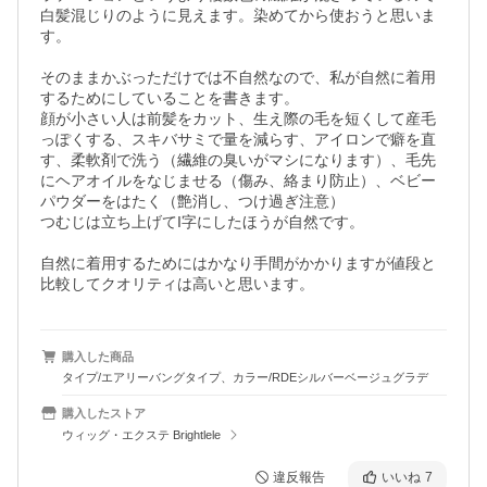
白髪混じりのように見えます。染めてから使おうと思いま
す。

そのままかぶっただけでは不自然なので、私が自然に着用
するためにしていることを書きます。

顔が小さい人は前髪をカット、生え際の毛を短くして産毛
っぽくする、スキバサミで量を減らす、アイロンで癖を直
す、柔軟剤で洗う（繊維の臭いがマシになります）、毛先
にヘアオイルをなじませる（傷み、絡まり防止）、ベビー
パウダーをはたく（艶消し、つけ過ぎ注意）

つむじは立ち上げてI字にしたほうが自然です。

自然に着用するためにはかなり手間がかかりますが値段と
比較してクオリティは高いと思います。
購入した商品
タイプ/エアリーバングタイプ、カラー/RDEシルバーベージュグラデ
購入したストア
ウィッグ・エクステ Brightlele
違反報告
いいね
7