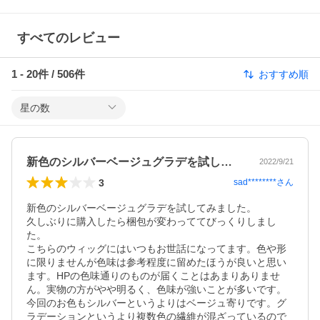
すべてのレビュー
1
-
20
件 /
506
件
おすすめ順
星の数
新色のシルバーベージュグラデを試してみ…
2022/9/21
3
sad********
さん
新色のシルバーベージュグラデを試してみました。

久しぶりに購入したら梱包が変わっててびっくりしまし
た。

こちらのウィッグにはいつもお世話になってます。色や形
に限りませんが色味は参考程度に留めたほうが良いと思い
ます。HPの色味通りのものが届くことはあまりありませ
ん。実物の方がやや明るく、色味が強いことが多いです。

今回のお色もシルバーというよりはベージュ寄りです。グ
ラデーションというより複数色の繊維が混ざっているので