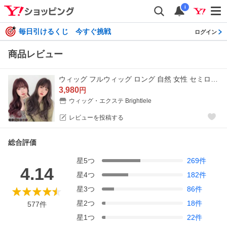
i
毎日引けるくじ 今すぐ挑戦
ログイン
商品レビュー
ウィッグ フルウィッグ ロング 自然 女性 セミロング ウイッグ グラデーション ハイライト ウェーブ カール かつら レディース 金髪 ハロウィン 黒髪 FKR
3,980
円
ウィッグ・エクステ Brightlele
レビューを投稿する
総合評価
星
5
つ
269
件
4.14
星
4
つ
182
件
星
3
つ
86
件
星
2
つ
18
件
577
件
星
1
つ
22
件