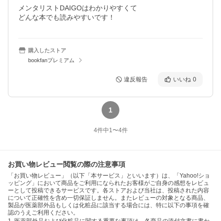
メンタリストDAIGOはわかりやすくて

どんな本でも読みやすいです！
購入したストア
bookfanプレミアム
違反報告
いいね
0
1
4
件中
1
〜
4
件
お買い物レビュー閲覧の際の注意事項
「お買い物レビュー」（以下「本サービス」といいます）は、「Yahoo!ショ
ッピング」において商品をご利用になられたお客様がご自身の感想をレビュ
ーとして投稿できるサービスです。各ストアおよび当社は、投稿された内容
について正確性を含め一切保証しません。またレビューの対象となる商品、
製品が医薬部外品もしくは化粧品に該当する場合には、特に以下の事項を確
認のうえご利用ください。