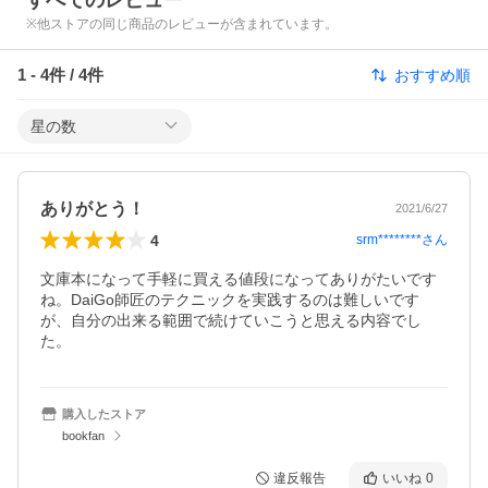
すべてのレビュー
※他ストアの同じ商品のレビューが含まれています。
1
-
4
件 /
4
件
おすすめ順
星の数
ありがとう！
2021/6/27
4
srm********
さん
文庫本になって手軽に買える値段になってありがたいです
ね。DaiGo師匠のテクニックを実践するのは難しいです
が、自分の出来る範囲で続けていこうと思える内容でし
た。
購入したストア
bookfan
違反報告
いいね
0