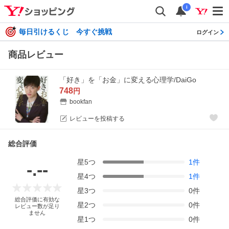
i
毎日引けるくじ 今すぐ挑戦
ログイン
商品レビュー
「好き」を「お金」に変える心理学/DaiGo
748
円
bookfan
レビューを投稿する
総合評価
星
5
つ
1
件
-.--
星
4
つ
1
件
星
3
つ
0
件
総合評価に有効な
星
2
つ
0
件
レビュー数が足り
ません
星
1
つ
0
件