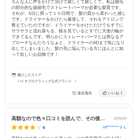
ろんな人に声をかけて頂けて嬉しくて嬉しくて。私は細毛
の部分的な超縮毛でストレートパーマが必要な髪質です。
それが、5日に買って１０日間で、髪の質から変わった感じ
です。ドライヤーをかけたら爆発して、それをアイロンで
整えていたのですが、ドライヤーをかけただけでもすでに
サラサラと流れ落ちる、鏡を見ているとすでに天使の輪が
できてるんです。明らかにストレートパーマとは異なるア
プローチなんだろうなぁと。ドライヤーの4Dまで気になり
出してしまいました。髪の毛に悩んでいる方にほんとに知
って欲しいお品物です！
購入したストア
バイオプログラミング公式ブランド
違反報告
いいね
1
高額なので色々口コミを読んで、その後直…
2025/2/9
4
inf********
さん