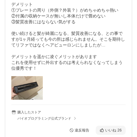
デメリット

①プレートの周り（外側？外装？）がめちゃめちゃ熱い

②付属の収納ケースが無いし本体だけで畳めない

③髪質改善にはならない気がする

使い続けると髪が綺麗になる、髪質改善になる、との事で
すが1ヶ月経っても今の所は感じられません。そこを期待し
てリファではなくヘアビューロンにしましたが…

デメリットを遥かに凌ぐメリットがあります

これを使用せずに外出するのは考えられなくなってしまう
位優秀です！
購入したストア
バイオプログラミング公式ブランド
違反報告
いいね
26