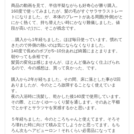
商品の動画を見て、半信半疑ながらも好奇心が勝り購入。

160度で使ってみましたが、髪の毛がすぐサラサラストレー
トになりました。が、本体のプレートがある周囲(外側)がと
にかく熱くて、持ち替えたい時にかなり難儀しました。値
段が高いだけに、そこが残念です。

…購入から1年経ちました。ほぼ毎日使っています。慣れて
きたので外側の熱いのは気にならなくなりました。

140度で長めのボブが5~10分あれば綺麗にまとまります。
朝やっても余裕です。

髪質の変化は感じませんが、ほとんど傷みなく仕上げられ
るので、今の感想は、買って良かった、です。

購入から2年が経ちました。その間、床に落とした事が2回
ありましたが、今のところ故障することなく使えていま
す。

夜の入浴時に洗髪し、乾かした後140度で使用しています。
その際、とにかくゆーっくり髪を通します。そのあと平櫛
でとかすとサラツヤを実感するかと思います。

５年経ちました。今のところちゃんと使えてます。そろそ
ろ壊れた時に向けて積み立てしようかと思ってます。もち
ろん次もヘアビューロン！それくらい必需品になってま