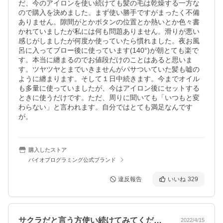
だ、今のアイロンを使い続けても髪の毛は乾燥する一方な
ので購入を決めました。まず使い勝手ですがまったく不備
ありません。隙間がとかボタンの位置とか熱いとか色々書
かれていましたが私には何も問題ありません。滑りが悪い
感じがしましたが何度か使っていたら慣れました。夜お風
呂に入ってブロー後に使っています(140°)が朝とても楽で
す。本当に纏まるのでお値段だけのことはあると思いま
す。ツヤツヤとまでいきませんがパサついていた髪も嘘の
ように纏まります。そして１日中続きます。今までオイル
も多量に使っていましたが、今はアイロン後にセットする
ときに使うだけです。ただ、周りに聞いても「いつもと変
わらない」と言われます。自分ではとても満足なんです
が。
購入したストア
バイオプログラミング公式ブランド
違反報告
いいね
329
サクラだと言う方使い続けてみてください！
2022/4/15