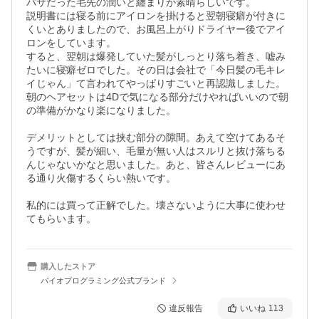
パサだった毛先の潤いと纏まりが素晴らしいです。

説明書には寝る前にアイロンを掛けると翌朝寝癖が付きに
くいとありましたので、お風呂上がりドライヤー後でアイ
ロンをしています。

すると、翌朝は爆発していた髪がしっとり落ち着き、嘘み
たいに寝癖ゼロでした。その日は会社で「今日髪の毛キレ
イじゃん」て言われてやっぱりすごいと再認識しました。

朝のヘアセットは4Dで気になる部分だけやればいいので朝
の準備がかなり楽になりました。

デメリットとしては挟む部分の隙間。あえて空けてあるそ
うですが、髪が細い、毛量が無い人はスルリと抜け落ちる
んじゃないかなと思いました。あと、皆さんレビューにあ
る通り火傷するくらい熱いです。

私的には買って正解でした。壊さないように大事に使わせ
てもらいます。
購入したストア
バイオプログラミング公式ブランド
違反報告
いいね
113