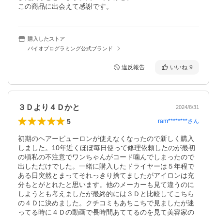
この商品に出会えて感謝です。
購入したストア
バイオプログラミング公式ブランド
違反報告
いいね
9
３Ｄより４Ｄかと
2024/8/31
5
ram********
さん
初期のヘアービューロンが使えなくなったので新しく購入
しました。10年近くほぼ毎日使って修理依頼したのが最初
の頃私の不注意でワンちゃんがコード噛んでしまったので
出しただけでした。一緒に購入したドライヤーは５年程で
ある日突然とまってそれっきり捨てましたがアイロンは充
分もとがとれたと思います。他のメーカーも見て違うのに
しようとも考えましたが最終的には３Ｄと比較してこちら
の４Ｄに決めました。クチコミもあちこちで見ましたが迷
ってる時に４Ｄの動画で長時間あててるのを見て美容家の