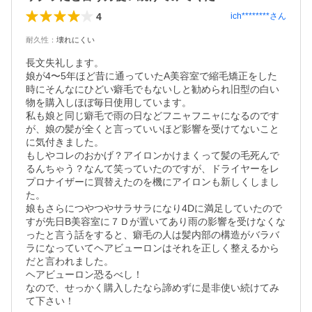
4
ich********
さん
耐久性
：
壊れにくい
長文失礼します。

娘が4〜5年ほど昔に通っていたA美容室で縮毛矯正をした
時にそんなにひどい癖毛でもないしと勧められ旧型の白い
物を購入しほぼ毎日使用しています。

私も娘と同じ癖毛で雨の日などフニャフニャになるのです
が、娘の髪が全くと言っていいほど影響を受けてないこと
に気付きました。

もしやコレのおかげ？アイロンかけまくって髪の毛死んで
るんちゃう？なんて笑っていたのですが、ドライヤーをレ
プロナイザーに買替えたのを機にアイロンも新しくしまし
た。

娘もさらにつやつやサラサラになり4Dに満足していたので
すが先日B美容室に７Ｄが置いてあり雨の影響を受けなくな
ったと言う話をすると、癖毛の人は髪内部の構造がバラバ
ラになっていてヘアビューロンはそれを正しく整えるから
だと言われました。

ヘアビューロン恐るべし！

なので、せっかく購入したなら諦めずに是非使い続けてみ
て下さい！
