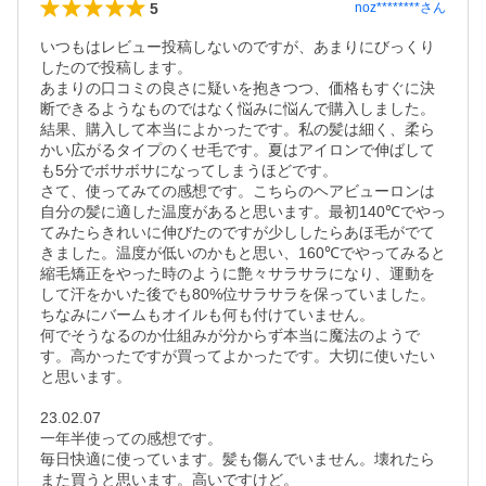
5
noz********
さん
いつもはレビュー投稿しないのですが、あまりにびっくり
したので投稿します。

あまりの口コミの良さに疑いを抱きつつ、価格もすぐに決
断できるようなものではなく悩みに悩んで購入しました。

結果、購入して本当によかったです。私の髪は細く、柔ら
かい広がるタイプのくせ毛です。夏はアイロンで伸ばして
も5分でボサボサになってしまうほどです。

さて、使ってみての感想です。こちらのヘアビューロンは
自分の髪に適した温度があると思います。最初140℃でやっ
てみたらきれいに伸びたのですが少ししたらあほ毛がでて
きました。温度が低いのかもと思い、160℃でやってみると
縮毛矯正をやった時のように艶々サラサラになり、運動を
して汗をかいた後でも80%位サラサラを保っていました。
ちなみにバームもオイルも何も付けていません。

何でそうなるのか仕組みが分からず本当に魔法のようで
す。高かったですが買ってよかったです。大切に使いたい
と思います。　　

23.02.07

一年半使っての感想です。

毎日快適に使っています。髪も傷んでいません。壊れたら
また買うと思います。高いですけど。
