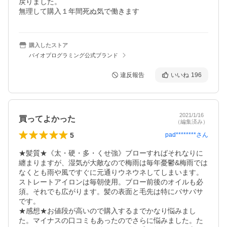
戻りました。

購入したストア
バイオプログラミング公式ブランド
違反報告
いいね
196
2021/1/16
買ってよかった
（編集済み）
5
pad********
さん
★髪質★《太・硬・多・くせ強》ブローすればそれなりに
纏まりますが、湿気が大敵なので梅雨は毎年憂鬱&梅雨では
なくとも雨や風ですぐに元通りウネウネしてしまいます。
ストレートアイロンは毎朝使用。ブロー前後のオイルも必
須。それでも広がります。髪の表面と毛先は特にバサバサ
です。

★感想★お値段が高いので購入するまでかなり悩みまし
た。マイナスの口コミもあったのでさらに悩みました。た