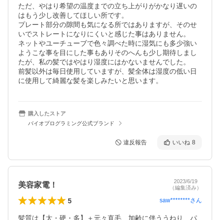
ただ、やはり希望の温度までの立ち上がりがかなり遅いの
はもう少し改善してほしい所です。

プレート部分の隙間も気になる所ではありますが、そのせ
いでストレートになりにくいと感じた事はありません。

ネットやユーチューブで色々調べた時に湿気にも多少強い
ようこな事を目にした事もありそのへんも少し期待しまし
たが、私の髪ではやはり湿度にはかないませんでした。

前髪以外は毎日使用していますが、髪全体は湿度の低い日
購入したストア
バイオプログラミング公式ブランド
違反報告
いいね
8
2023/6/19
美容家電！
（編集済み）
5
saw********
さん
髪質は【太・硬・多】＋元々直毛、加齢に伴ううねり、パ