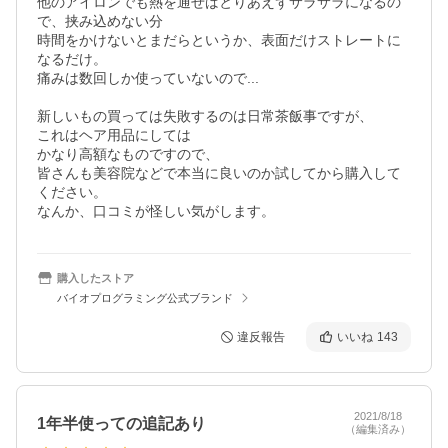
他のアイロンでも熱を通せばとりあえずサラサラになるの
で、挟み込めない分

時間をかけないとまだらというか、表面だけストレートに
なるだけ。

痛みは数回しか使っていないので...

新しいもの買っては失敗するのは日常茶飯事ですが、

これはヘア用品にしては

かなり高額なものですので、

皆さんも美容院などで本当に良いのか試してから購入して
ください。

なんか、口コミが怪しい気がします。
購入したストア
バイオプログラミング公式ブランド
違反報告
いいね
143
2021/8/18
1年半使っての追記あり
（編集済み）