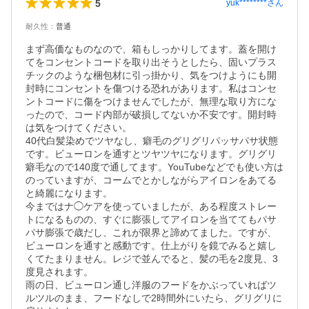
5
yuk********
さん
耐久性
：
普通
まず高価なものなので、箱もしっかりしてます。蓋を開け
てをコンセントコードを取り出そうとしたら、固いプラス
チックのような梱包材に引っ掛かり、気をつけようにも開
封時にコンセントを傷つける恐れがあります。私はコンセ
ントコードに傷をつけませんでしたが、無理な取り方にな
ったので、コード内部が破損してないか不安です。開封時
は気をつけてください。

40代白髪染めでツヤなし、癖毛のグリグリパッサパサ状態
です。ビューロンを通すとツヤツヤになります。グリグリ
癖毛なので140度で通してます。YouTubeなどでも使い方は
のっていますが、コームでとかしながらアイロンをあてる
と綺麗になります。

今まではナ◯ケアを使っていましたが、ある程度ストレー
トになるものの、すぐに膨張してアイロンを当ててもパサ
パサ膨張で歳だし、これが限界と諦めてました。ですが、
ビューロンを通すと感動です。仕上がりを鏡でみると嬉し
くてたまりません。レジで並んでると、髪の毛を2度見、3
度見されます。　

雨の日、ビューロン通し洋服のフードをかぶっていればツ
ルツルのまま、フードなしで2時間外にいたら、グリグリに