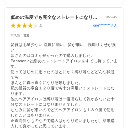
低めの温度でも完全なストレートになります
2022/4/7
4
one********
さん
耐久性
：
普通
髪質は毛量少ない.湿度に弱い、髪が細い　顔周りくせが強
い

皆さんの口コミが良かったので購入しました。

Panasonicと絹女のストレートアイロンをすでに持っていま
す。

使ってはじめに思ったのはとにかく縛り癖などどんな状態
でも

ほんとに真っ直ぐになり感動しました。

私の髪質の場合１２０度でも十分満足いくストレートにな
ります。

他のヘアアイロンは縛り癖は一度濡らして乾かさないと十
分なストレートにはなりませんでした。

ちなみに髪が細いのでどのヘアアイロンも１８０度で使用
したことはありません。

正直高価なものなので購入はかなり迷いましたが、結果購
入して良かったと思っています。
