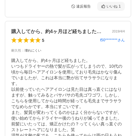
違反報告
いいね
1
購入してから、約4ヶ月ほど経ちました。…
2019/4/4
5
t50********
さん
耐久性
：
壊れにくい
購入してから、約4ヶ月ほど経ちました。

いつもドライヤーの熱で髪が広がってしまうので、10代の
頃から毎日ヘアアイロンを使用しており毛先はかなり傷ん
でいましたが、これは本当に艶が出てサラサラになりま
す。

以前使っていたヘアアイロンは見た目は真っ直ぐにはなり
ますが、触ってみるとパサパサの毛先ゴワゴワ。しかし、
こちらを使用してからは時間が経っても毛先までサラサラ
でなめらかです。本当にすごいです。

また、髪質が変わってくるのかはよく分からないですが、
使い始めてからドライヤー後のうねりが減ってきました。
前髪にいたっては、矯正かけたの？ってくらい真っ直ぐの
ストレートヘアになりました。笑

湿気が大敵の私でも、こちらを使ってからは雨の日もうね