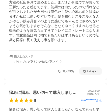
方達の反応を見て決めました。まだ１か月位ですが買って
正解だったと感じてます。初期のは白だったので汚れなど
が目立ちましたが今回のは茶色だし使い心地も前とは違い
ますが私には使いやすいです。髪を挟むとスルスルとなん
かゆるい挟み具合？のように感じてちゃんとはさめてない
ような気がしますがそんなことなくゆっくりすべらせると
動画のような蒸気も出てきてキレイにストレートになりま
す。電化製品は同じ物でもあたりはずれあるというので初
期と同様に長く使える事を願います。
購入したストア
バイオプログラミング公式ブランド
違反報告
いいね
1
2022/3/20
悩みに悩み、思い切って購入しましたが、…
（編集済み）
5
min********
さん
悩みに悩み、思い切って購入しましたが、なんでもっと早