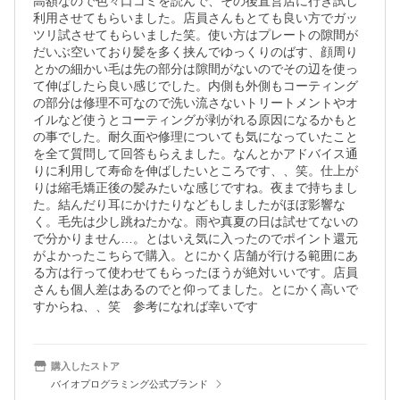
高額なので色々口コミを読んで、その後直営店に行き試し
利用させてもらいました。店員さんもとても良い方でガッ
ツリ試させてもらいました笑。使い方はプレートの隙間が
だいぶ空いており髪を多く挟んでゆっくりのばす、顔周り
とかの細かい毛は先の部分は隙間がないのでその辺を使っ
て伸ばしたら良い感じでした。内側も外側もコーティング
の部分は修理不可なので洗い流さないトリートメントやオ
イルなど使うとコーティングが剥がれる原因になるかもと
の事でした。耐久面や修理についても気になっていたこと
を全て質問して回答もらえました。なんとかアドバイス通
りに利用して寿命を伸ばしたいところです、、笑。仕上が
りは縮毛矯正後の髪みたいな感じですね。夜まで持ちまし
た。結んだり耳にかけたりなどもしましたがほぼ影響な
く。毛先は少し跳ねたかな。雨や真夏の日は試せてないの
で分かりません…。とはいえ気に入ったのでポイント還元
がよかったこちらで購入。とにかく店舗が行ける範囲にあ
る方は行って使わせてもらったほうが絶対いいです。店員
さんも個人差はあるのでと仰ってました。とにかく高いで
すからね、、笑　参考になれば幸いです
購入したストア
バイオプログラミング公式ブランド