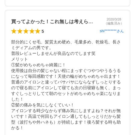
2020/3/28
買ってよかった！これ無しは考えられない笑
（編集済み）
5
shi********
さん
部分的にくせ毛、髪質太め硬め、毛量多め、乾燥毛、長さ
ミディアムの男です。

普段レビューしませんが良品なのでします笑

メリット

①髪がめちゃめちゃ綺麗に！

使用後は自分の髪じゃない程にまっすぐつやつやうるうる
になって毎回感動です！天使の輪がめちゃめちゃ出ます！
普通のアイロンと違ってパサパサにならなずしっとりする
ので寝る前にアイロンして寝ても次の日寝癖も無く、まっ
すぐしっとりしてて朝のセットがめちゃめちゃ楽になりま
した！

②髪の痛みを気にしなくていい！

アイロンする時少なからず痛み気にしますよね？それが無
いです！高温で何回もアイロン通してもしっとりだから髪
型（波打ちや外ハネも）が持続します！後ろ髪する時も助
かる！
