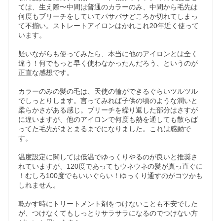
ては、生え際〜中間は普通のカラーのみ、中間から毛先は
何度もブリーチをしていてパサパサどころか切れてしまっ
て不揃い。ストレートアイロンはかれこれ20年近く使って
います。

疑いながらも使ってみたら、本当に他のアイロンとは全く
違う！何でもっと早く使わなかったんだろう、というのが
正直な感想です。

カラーのみの髪の毛は、天使の輪ができるぐらいツルツル
でしっとりします。言ってみれば子供の頃のような潤いと
柔らかさがある感じ。ブリーチを繰り返した部分はさすが
に違いますが、他のアイロンで何度も熱を通しても散らば
ってた毛先がまとまるまでになりました。これは感動で
す。

温度設定に関しては低温でゆっくりやるのが良いと推奨さ
れていますが、120度であってもウネウネの髪が真っ直ぐに

！むしろ100度でもいいぐらい！ゆっくり通すのがコツかも
しれません。

乾かす時にトリートメント剤をつけないことも不安でした
が、つけなくてもしっとりサラサラになるのでつけない方