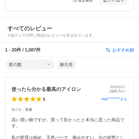
違反報告
いいね
0
すべてのレビュー
※他ストアの同じ商品のレビューが含まれています。
1
-
20
件 /
1,087
件
おすすめ順
星の数
耐久性
2020/5/15
使ったら分かる最高のアイロン
（編集済み）
5
mai********
さん
耐久性
：
普通
高い買い物ですが、買って良かったと本当に思った商品で
す。

私の髪質は細め、天然パーマ、傷みやすい。今の状態とし