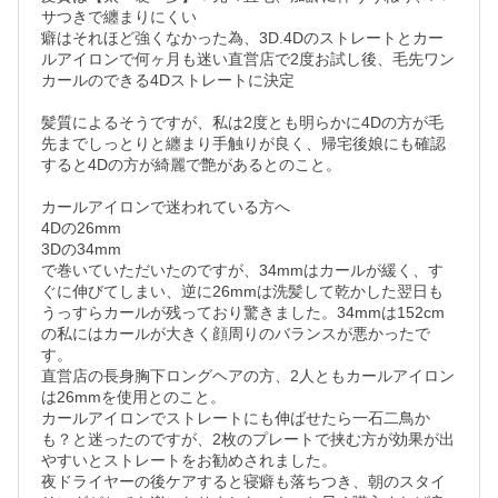
サつきで纏まりにくい

癖はそれほど強くなかった為、3D.4Dのストレートとカー
ルアイロンで何ヶ月も迷い直営店で2度お試し後、毛先ワン
カールのできる4Dストレートに決定

髪質によるそうですが、私は2度とも明らかに4Dの方が毛
先までしっとりと纏まり手触りが良く、帰宅後娘にも確認
すると4Dの方が綺麗で艶があるとのこと。

カールアイロンで迷われている方へ

4Dの26mm

3Dの34mm

で巻いていただいたのですが、34mmはカールが緩く、す
ぐに伸びてしまい、逆に26mmは洗髪して乾かした翌日も
うっすらカールが残っており驚きました。34mmは152cm
の私にはカールが大きく顔周りのバランスが悪かったで
す。

直営店の長身胸下ロングヘアの方、2人ともカールアイロン
は26mmを使用とのこと。

カールアイロンでストレートにも伸ばせたら一石二鳥か
も？と迷ったのですが、2枚のプレートで挟む方が効果が出
やすいとストレートをお勧めされました。

夜ドライヤーの後ケアすると寝癖も落ちつき、朝のスタイ