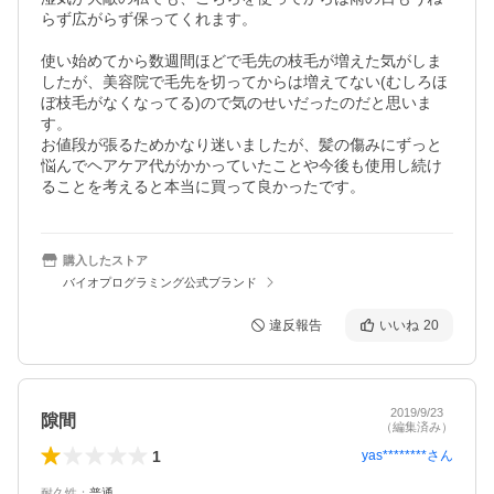
らず広がらず保ってくれます。

使い始めてから数週間ほどで毛先の枝毛が増えた気がしま
したが、美容院で毛先を切ってからは増えてない(むしろほ
ぼ枝毛がなくなってる)ので気のせいだったのだと思いま
す。

お値段が張るためかなり迷いましたが、髪の傷みにずっと
悩んでヘアケア代がかかっていたことや今後も使用し続け
ることを考えると本当に買って良かったです。
購入したストア
バイオプログラミング公式ブランド
違反報告
いいね
20
2019/9/23
隙間
（編集済み）
1
yas********
さん
耐久性
：
普通