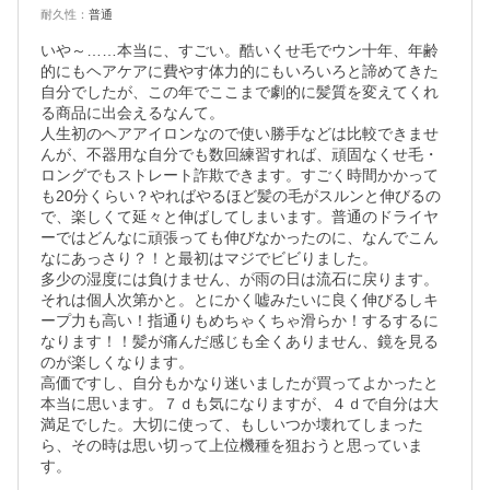
耐久性
：
普通
いや～……本当に、すごい。酷いくせ毛でウン十年、年齢
的にもヘアケアに費やす体力的にもいろいろと諦めてきた
自分でしたが、この年でここまで劇的に髪質を変えてくれ
る商品に出会えるなんて。

人生初のヘアアイロンなので使い勝手などは比較できませ
んが、不器用な自分でも数回練習すれば、頑固なくせ毛・
ロングでもストレート詐欺できます。すごく時間かかって
も20分くらい？やればやるほど髪の毛がスルンと伸びるの
で、楽しくて延々と伸ばしてしまいます。普通のドライヤ
ーではどんなに頑張っても伸びなかったのに、なんでこん
なにあっさり？！と最初はマジでビビりました。

多少の湿度には負けません、が雨の日は流石に戻ります。
それは個人次第かと。とにかく嘘みたいに良く伸びるしキ
ープ力も高い！指通りもめちゃくちゃ滑らか！するするに
なります！！髪が痛んだ感じも全くありません、鏡を見る
のが楽しくなります。

高価ですし、自分もかなり迷いましたが買ってよかったと
本当に思います。７ｄも気になりますが、４ｄで自分は大
満足でした。大切に使って、もしいつか壊れてしまった
ら、その時は思い切って上位機種を狙おうと思っていま
す。