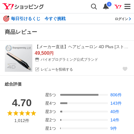
i
毎日引けるくじ 今すぐ挑戦
ログイン
商品レビュー
【メーカー直送】ヘアビューロン 4D Plus [ストレート] ｜バイオプログラミング公式｜送料無料｜正規品｜
49,500
円
バイオプログラミング公式ブランド
レビューを投稿する
総合評価
星
5
つ
806
件
4.70
星
4
つ
143
件
星
3
つ
40
件
星
2
つ
14
件
1,012
件
星
1
つ
9
件