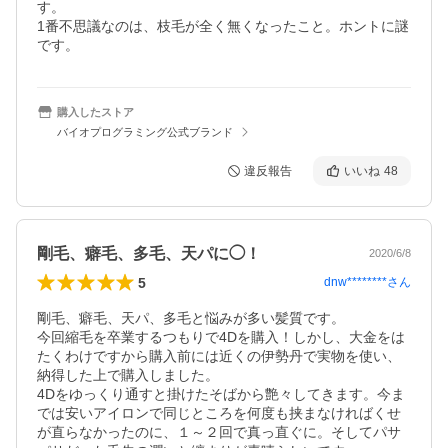
す。

1番不思議なのは、枝毛が全く無くなったこと。ホントに謎
購入したストア
バイオプログラミング公式ブランド
違反報告
いいね
48
剛毛、癖毛、多毛、天パに◯！
2020/6/8
5
dnw********
さん
剛毛、癖毛、天パ、多毛と悩みが多い髪質です。

今回縮毛を卒業するつもりで4Dを購入！しかし、大金をは
たくわけですから購入前には近くの伊勢丹で実物を使い、
納得した上で購入しました。

4Dをゆっくり通すと掛けたそばから艶々してきます。今ま
では安いアイロンで同じところを何度も挟まなければくせ
が直らなかったのに、１～２回で真っ直ぐに。そしてパサ