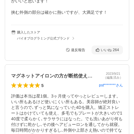
がいいと思います！

挟む外側の部分は確かに熱いですが、大満足です！
購入したストア
バイオプログラミング公式ブランド
違反報告
いいね
264
2023/9/21
マグネットアイロンの方が断然使えます！
（編集済み）
5
pst********
さん
評価は本当は星1個。3ヶ月使ってやっとレビューします。
いい所もあるけど使いにくい所もある。美容師が絶対良い
と言うので､ずっと気になっていた4Dを購入。矯正ストレ
ートはかけていても使え、多毛でもプレートが大きいので1
40度で柔らかく､サラサラにはなった。でも洗いあがり何も
付けずに乾かし､その後ヘアビューロンを通してから就寝。
毎日時間がかかりすぎるし､外側や上部さえ熱いので持てな