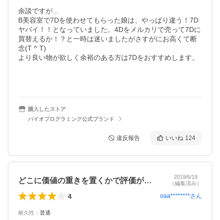
余談ですが...

B美容室で7Dを使わせてもらった娘は、やっぱり違う！7D
ヤバイ！！となっていました。4Dをメルカリで売って7Dに
買替えるか！？と一時は迷いましたがさすがにお高くて断
念(T ^ T)

より良い物が欲しく余裕のある方は7Dをおすすめします。

購入したストア
バイオプログラミング公式ブランド
違反報告
いいね
124
2019/6/19
どこに価値の重きを置くかで評価が分かれる
（編集済み）
4
oaa********
さん
耐久性
：
普通