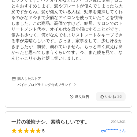
ビックリです。ヘアオイルなどはアイロン後に使用するこ
とをおすすめします。髪やプレートが傷んでしまったら大
変ですからね。髪が傷んでいる人程、効果を発揮してくれ
るのかな？今まで安価なアイロンを使っていたことを後悔
しました。この商品、高価ですけど、結局、サロンでのト
リートメント代や、オイル代を最小限にすることができ、
傷みも少なく、何がなんでもよりストレートをキープでき
る事が素晴らしいです。さっき、家事をして、少し汗をか
きましたが、前髪、崩れていません。もっと早く買えば良
かったと思ってしまうくらいです。今、また鏡を見て、な
んじゃこりゃあと嬉し笑いしました。
購入したストア
バイオプログラミング公式ブランド
違反報告
いいね
26
一片の後悔ナシ、素晴らしいです。
2024/3/31
5
ryo********
さん