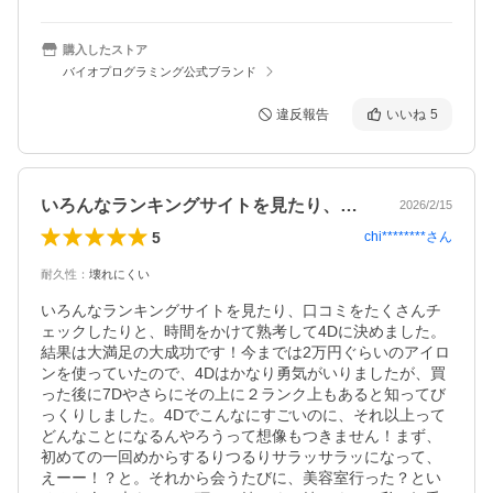
購入したストア
バイオプログラミング公式ブランド
違反報告
いいね
5
いろんなランキングサイトを見たり、口コ…
2026/2/15
5
chi********
さん
耐久性
：
壊れにくい
いろんなランキングサイトを見たり、口コミをたくさんチ
ェックしたりと、時間をかけて熟考して4Dに決めました。
結果は大満足の大成功です！今までは2万円ぐらいのアイロ
ンを使っていたので、4Dはかなり勇気がいりましたが、買
った後に7Dやさらにその上に２ランク上もあると知ってび
っくりしました。4Dでこんなにすごいのに、それ以上って
どんなことになるんやろうって想像もつきません！まず、
初めての一回めからするりつるりサラッサラッになって、
えーー！？と。それから会うたびに、美容室行った？とい