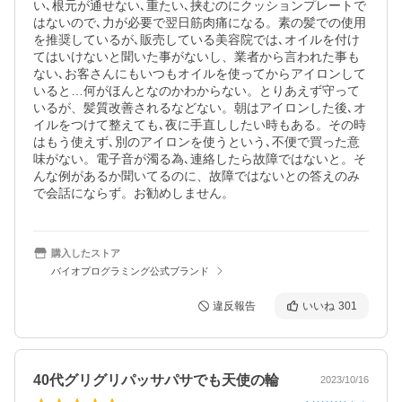
い､根元が通せない､重たい､挟むのにクッションプレートで
はないので､力が必要で翌日筋肉痛になる。素の髪での使用
を推奨しているが､販売している美容院では､オイルを付け
てはいけないと聞いた事がないし、業者から言われた事も
ない､お客さんにもいつもオイルを使ってからアイロンして
いると…何がほんとなのかわからない。とりあえず守って
いるが、髪質改善されるなどない。朝はアイロンした後､オ
イルをつけて整えても､夜に手直ししたい時もある。その時
はもう使えず､別のアイロンを使うという､不便で買った意
味がない。電子音が濁る為､連絡したら故障ではないと。そ
んな例があるか聞いてるのに、故障ではないとの答えのみ
で会話にならず。お勧めしません。
購入したストア
バイオプログラミング公式ブランド
違反報告
いいね
301
40代グリグリパッサパサでも天使の輪
2023/10/16