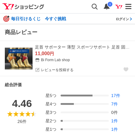
i
毎日引けるくじ 今すぐ挑戦
ログイン
商品レビュー
足首 サポーター 薄型 スポーツサポート 足首 固定 歩き方 歩行 姿勢 サポート 高齢者 つまづき 防止 捻挫 予防 母の日 父の日 敬老の日 贈り物 ｊMAX
11,000
円
Bi Form Lab shop
レビューを投稿する
総合評価
星
5
つ
17
件
4.46
星
4
つ
7
件
星
3
つ
0
件
星
2
つ
1
件
26
件
星
1
つ
1
件