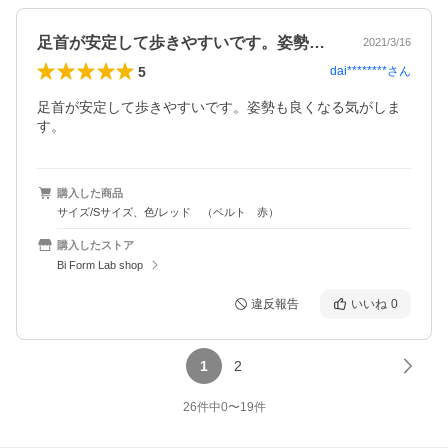
足首が安定して歩きやすいです。姿勢も良…
2021/3/16
5
dai********
さん
足首が安定して歩きやすいです。姿勢も良くなる気がしま
す。
購入した商品
サイズ/Sサイズ、色/レッド （ベルト 赤）
購入したストア
Bi Form Lab shop
違反報告
いいね
0
1
2
26
件中
0
〜
19
件