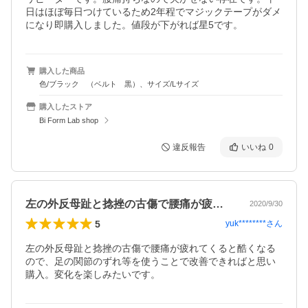
日はほぼ毎日つけているため2年程でマジックテープがダメ
になり即購入しました。値段が下がれば星5です。
購入した商品
色/ブラック （ベルト 黒）、サイズ/Lサイズ
購入したストア
Bi Form Lab shop
違反報告
いいね
0
左の外反母趾と捻挫の古傷で腰痛が疲れて…
2020/9/30
5
yuk********
さん
左の外反母趾と捻挫の古傷で腰痛が疲れてくると酷くなる
ので、足の関節のずれ等を使うことで改善できればと思い
購入。変化を楽しみたいです。