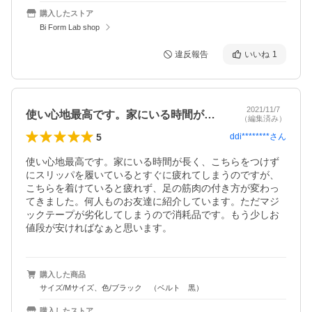
購入したストア
Bi Form Lab shop
違反報告
いいね
1
2021/11/7
使い心地最高です。家にいる時間が長く、…
（編集済み）
5
ddi********
さん
使い心地最高です。家にいる時間が長く、こちらをつけず
にスリッパを履いているとすぐに疲れてしまうのですが、
こちらを着けていると疲れず、足の筋肉の付き方が変わっ
てきました。何人ものお友達に紹介しています。ただマジ
ックテープが劣化してしまうので消耗品です。もう少しお
値段が安ければなぁと思います。
購入した商品
サイズ/Mサイズ、色/ブラック （ベルト 黒）
購入したストア