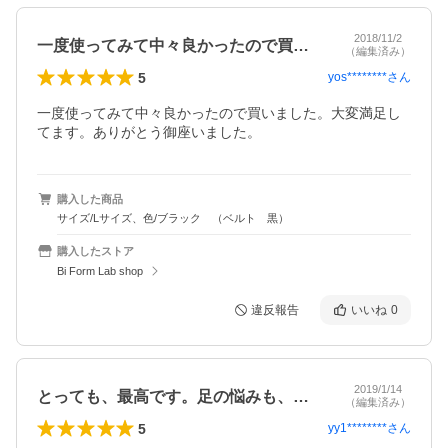
2018/11/2
一度使ってみて中々良かったので買いまし…
（編集済み）
5
yos********
さん
一度使ってみて中々良かったので買いました。大変満足し
てます。ありがとう御座いました。
購入した商品
サイズ/Lサイズ、色/ブラック （ベルト 黒）
購入したストア
Bi Form Lab shop
違反報告
いいね
0
2019/1/14
とっても、最高です。足の悩みも、無くな…
（編集済み）
5
yy1********
さん