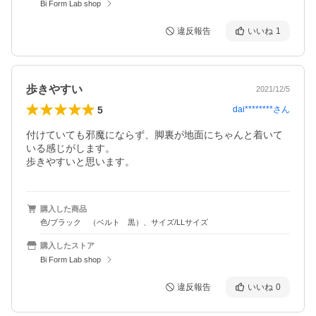
Bi Form Lab shop
違反報告
いいね
1
歩きやすい
2021/12/5
5
dai********
さん
付けていても邪魔にならず、脚裏が地面にちゃんと着いて
いる感じがします。

歩きやすいと思います。
購入した商品
色/ブラック （ベルト 黒）、サイズ/LLサイズ
購入したストア
Bi Form Lab shop
違反報告
いいね
0