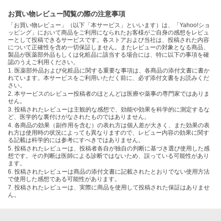
お買い物レビュー閲覧の際の注意事項
「お買い物レビュー」（以下「本サービス」といいます）は、「Yahoo!ショ
ッピング」において商品をご利用になられたお客様がご自身の感想をレビュ
ーとして投稿できるサービスです。各ストアおよび当社は、投稿された内容
について正確性を含め一切保証しません。またレビューの対象となる商品、
製品が医薬部外品もしくは化粧品に該当する場合には、特に以下の事項を確
認のうえご利用ください。
1. 医薬部外品および化粧品に関する重要な事項は、各商品の添付文書に書か
れています。本サービスをご利用いただく前に、必ず添付文書をお読みくだ
さい。
2. 本サービスのレビュー投稿者のほとんどは医療や薬事の専門家ではありま
せん。
3. 投稿されたレビューは主観的な感想で、効能や効果を科学的に測定するな
ど、医学的な裏付けがなされたものではありません。
4. 各商品の効果（副作用を含む）の表れ方は個人差が大きく、また効果の表
れ方は使用時の状況によっても異なりますので、レビュー内容の効果に関す
る記載は科学的には参考にすべきではありません。
5. 投稿されたレビューは、投稿者各自が独自の判断に基づき選び使用した感
想です。その判断は医師による診断ではないため、誤っている可能性があり
ます。
6. 投稿されたレビューは商品の添付文書に記載されたとおりでない使用方法
で使用した感想である可能性があります。
7. 投稿されたレビューは、実際に商品を使用して投稿された保証はありませ
ん。