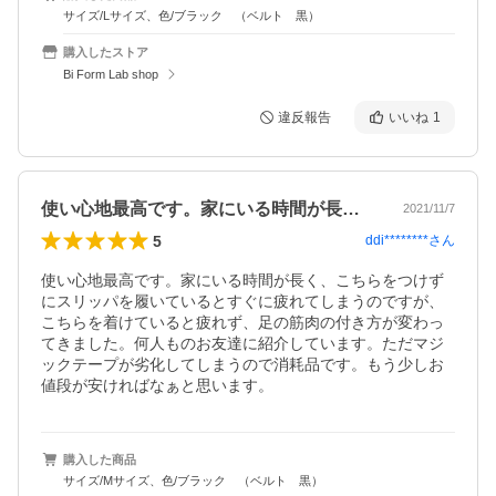
サイズ/Lサイズ、色/ブラック （ベルト 黒）
購入したストア
Bi Form Lab shop
違反報告
いいね
1
使い心地最高です。家にいる時間が長く、…
2021/11/7
5
ddi********
さん
使い心地最高です。家にいる時間が長く、こちらをつけず
にスリッパを履いているとすぐに疲れてしまうのですが、
こちらを着けていると疲れず、足の筋肉の付き方が変わっ
てきました。何人ものお友達に紹介しています。ただマジ
ックテープが劣化してしまうので消耗品です。もう少しお
値段が安ければなぁと思います。
購入した商品
サイズ/Mサイズ、色/ブラック （ベルト 黒）