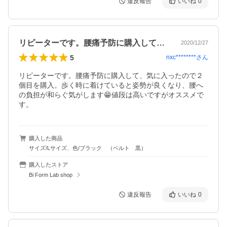
違反報告
いいね
0
リピーターです。腰痛予防に購入して、気…
2020/12/27
5
nxc********
さん
リピーターです。腰痛予防に購入して、気に入ったので２
個目を購入。歩く時に着けていると姿勢が良くなり、腰へ
の負担が和らぐ気がします😁値段は高いですがオススメで
す。
購入した商品
サイズ/Lサイズ、色/ブラック （ベルト 黒）
購入したストア
Bi Form Lab shop
違反報告
いいね
0