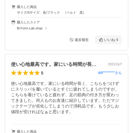
購入した商品
サイズ/Sサイズ、色/ブラック （ベルト 黒）
購入したストア
Bi Form Lab shop
違反報告
いいね
4
使い心地最高です。家にいる時間が長く、…
2021/11/7
5
ddi********
さん
使い心地最高です。家にいる時間が長く、こちらをつけず
にスリッパを履いているとすぐに疲れてしまうのですが、
こちらを着けていると疲れず、足の筋肉の付き方が変わっ
てきました。何人ものお友達に紹介しています。ただマジ
ックテープが劣化してしまうので消耗品です。もう少しお
値段が安ければなぁと思います。
購入した商品