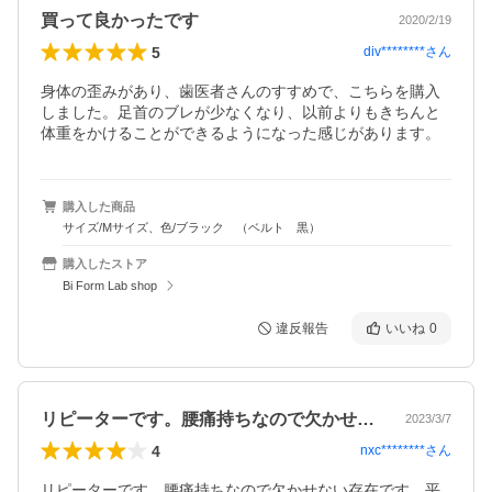
買って良かったです
2020/2/19
5
div********
さん
身体の歪みがあり、歯医者さんのすすめで、こちらを購入
しました。足首のブレが少なくなり、以前よりもきちんと
体重をかけることができるようになった感じがあります。
購入した商品
サイズ/Mサイズ、色/ブラック （ベルト 黒）
購入したストア
Bi Form Lab shop
違反報告
いいね
0
リピーターです。腰痛持ちなので欠かせな…
2023/3/7
4
nxc********
さん
リピーターです。腰痛持ちなので欠かせない存在です。平