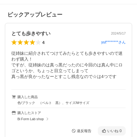
ピックアップレビュー
とても歩きやすい
2024/5/17
4
yut********
さん
従姉妹に紹介されてつけてみたらとても歩きやすいので迷
わず購入！

ですが、従姉妹のは真っ黒だったのに今回のは真ん中にロ
ゴというか、ちょっと目立ってしまって

真っ黒が良かったなーとすこし残念なので☆は4つです
購入した商品
色/ブラック （ベルト 黒）、サイズ/Mサイズ
購入したストア
Bi Form Lab shop
違反報告
いいね
0