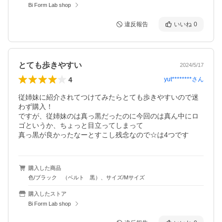
Bi Form Lab shop
違反報告
いいね
0
とても歩きやすい
2024/5/17
4
yut********
さん
従姉妹に紹介されてつけてみたらとても歩きやすいので迷
わず購入！

ですが、従姉妹のは真っ黒だったのに今回のは真ん中にロ
ゴというか、ちょっと目立ってしまって

真っ黒が良かったなーとすこし残念なので☆は4つです
購入した商品
色/ブラック （ベルト 黒）、サイズ/Mサイズ
購入したストア
Bi Form Lab shop