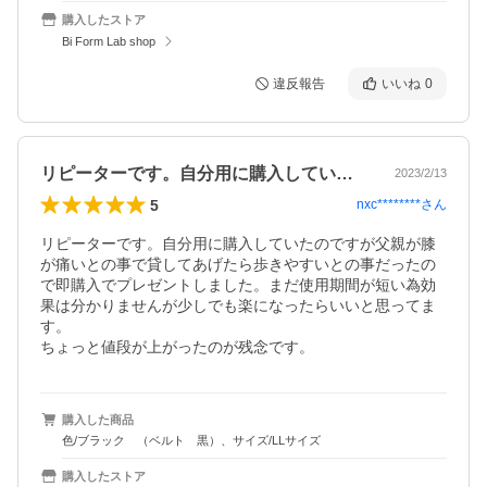
購入したストア
Bi Form Lab shop
違反報告
いいね
0
リピーターです。自分用に購入していたの…
2023/2/13
5
nxc********
さん
リピーターです。自分用に購入していたのですが父親が膝
が痛いとの事で貸してあげたら歩きやすいとの事だったの
で即購入でプレゼントしました。まだ使用期間が短い為効
果は分かりませんが少しでも楽になったらいいと思ってま
す。

ちょっと値段が上がったのが残念です。
購入した商品
色/ブラック （ベルト 黒）、サイズ/LLサイズ
購入したストア