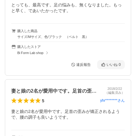
とっても、最高です。足の悩みも、無くなりました。もっ
と早く、であいたかったです。
購入した商品
サイズ/Mサイズ、色/ブラック （ベルト 黒）
購入したストア
Bi Form Lab shop
違反報告
いいね
0
2018/2/22
妻と娘の2名が愛用中です。足首の歪みが…
（編集済み）
5
yhr********
さん
妻と娘の2名が愛用中です。足首の歪みが矯正されるよう
で、腰の調子も良いようです。