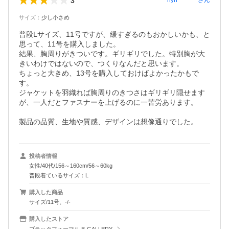
3
nyn********
さん
サイズ
：
少し小さめ
普段Lサイズ、11号ですが、緩すぎるのもおかしいかも、と
思って、11号を購入しました。

結果、胸周りがきついです。ギリギリでした。特別胸が大
きいわけではないので、つくりなんだと思います。

ちょっと大きめ、13号を購入しておけばよかったかもで
す。

ジャケットを羽織れば胸周りのきつさはギリギリ隠せます
が、一人だとファスナーを上げるのに一苦労あります。

製品の品質、生地や質感、デザインは想像通りでした。
投稿者情報
女性/40代/156～160cm/56～60kg
普段着ているサイズ：L
購入した商品
サイズ/11号、-/-
購入したストア
ブラックフォーマル B-GALLERY