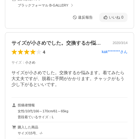
ブラックフォーマル B-GALLERY
違反報告
いいね
0
サイズが小さめでした。交換するか悩みま…
2020/3/14
4
kak********
さん
サイズ
：
小さめ
サイズが小さめでした。交換するか悩みます。着てみたら
大丈夫ですが、脱着に手間がかかります。チャックがもう
少し下がるといいです。
投稿者情報
女性/10代/166～170cm/61～65kg
普段着ているサイズ：L
購入した商品
サイズ/15号、-/-