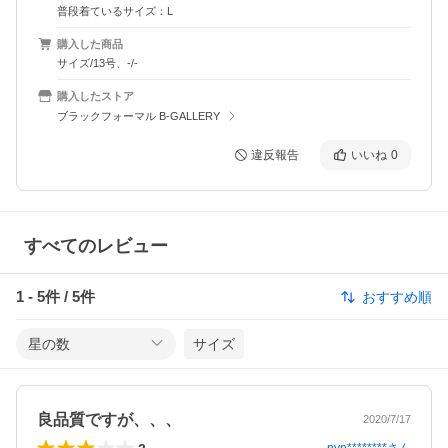
普段着ているサイズ：L
購入した商品
サイズ/13号、-/-
購入したストア
ブラックフォーマル B-GALLERY
違反報告
いいね
0
すべてのレビュー
1
-
5
件 /
5
件
おすすめ順
星の数
サイズ
良品質ですが、、、
2020/7/17