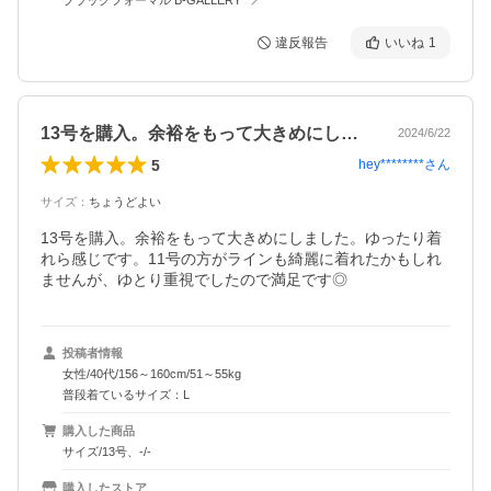
違反報告
いいね
1
13号を購入。余裕をもって大きめにしま…
2024/6/22
5
hey********
さん
サイズ
：
ちょうどよい
13号を購入。余裕をもって大きめにしました。ゆったり着
れら感じです。11号の方がラインも綺麗に着れたかもしれ
ませんが、ゆとり重視でしたので満足です◎
投稿者情報
女性/40代/156～160cm/51～55kg
普段着ているサイズ：L
購入した商品
サイズ/13号、-/-
購入したストア