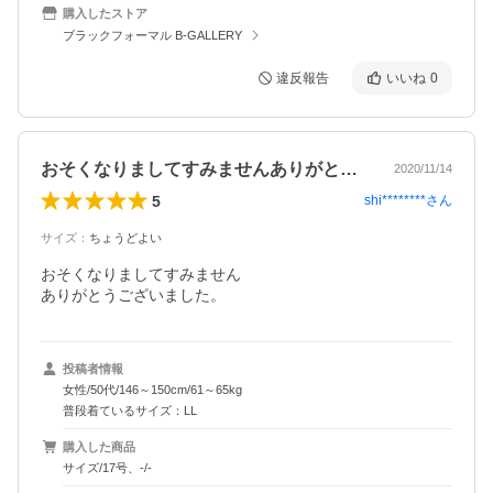
購入したストア
ブラックフォーマル B-GALLERY
違反報告
いいね
0
おそくなりましてすみませんありがとうご…
2020/11/14
5
shi********
さん
サイズ
：
ちょうどよい
おそくなりましてすみません

ありがとうございました。
投稿者情報
女性/50代/146～150cm/61～65kg
普段着ているサイズ：LL
購入した商品
サイズ/17号、-/-