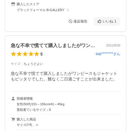
購入したストア
ブラックフォーマル B-GALLERY
違反報告
いいね
1
急な不幸で慌てて購入しましたがワンピー…
2021/8/30
5
sup********
さん
サイズ
：
ちょうどよい
急な不幸で慌てて購入しましたがワンピースもジャケット
もピッタリでした。難なく二日過ごすことが出来ました。
投稿者情報
女性/50代/151～155cm/41～45kg
普段着ているサイズ：S
購入した商品
サイズ/7号、-/-