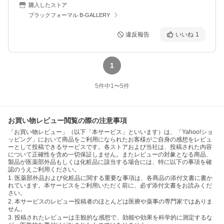
購入したストア
ブラックフォーマル B-GALLERY
違反報告
いいね
1
1
5
件中
1
〜
5
件
お買い物レビュー閲覧の際の注意事項
「お買い物レビュー」（以下「本サービス」といいます）は、「Yahoo!ショ
ッピング」において商品をご利用になられたお客様がご自身の感想をレビュ
ーとして投稿できるサービスです。各ストアおよび当社は、投稿された内容
について正確性を含め一切保証しません。またレビューの対象となる商品、
製品が医薬部外品もしくは化粧品に該当する場合には、特に以下の事項を確
認のうえご利用ください。
1. 医薬部外品および化粧品に関する重要な事項は、各商品の添付文書に書か
れています。本サービスをご利用いただく前に、必ず添付文書をお読みくだ
さい。
2. 本サービスのレビュー投稿者のほとんどは医療や薬事の専門家ではありま
せん。
3. 投稿されたレビューは主観的な感想で、効能や効果を科学的に測定するな