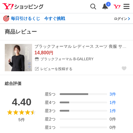
i
毎日引けるくじ 今すぐ挑戦
ログイン
商品レビュー
ブラックフォーマル レディース スーツ 喪服 サテン切り替えのノーカラージャケットアンサンブル(110631481)
14,800
円
ブラックフォーマル B-GALLERY
レビューを投稿する
総合評価
星
5
つ
3
件
4.40
星
4
つ
1
件
星
3
つ
1
件
星
2
つ
0
件
5
件
星
1
つ
0
件