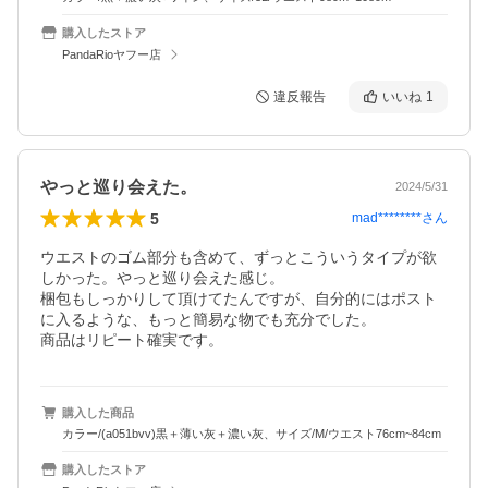
購入したストア
PandaRioヤフー店
違反報告
いいね
1
やっと巡り会えた。
2024/5/31
5
mad********
さん
ウエストのゴム部分も含めて、ずっとこういうタイプが欲
しかった。やっと巡り会えた感じ。

梱包もしっかりして頂けてたんですが、自分的にはポスト
に入るような、もっと簡易な物でも充分でした。

商品はリピート確実です。
購入した商品
カラー/(a051bvv)黒＋薄い灰＋濃い灰、サイズ/M/ウエスト76cm~84cm
購入したストア