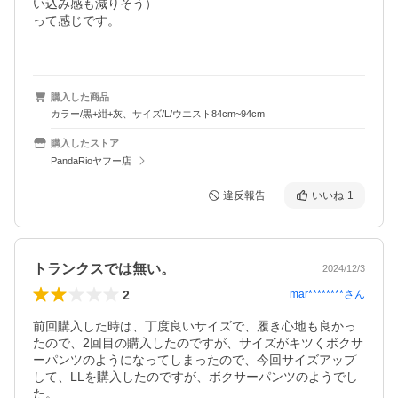
い込み感も減りそう）

って感じです。

購入した商品
カラー/黒+紺+灰、サイズ/L/ウエスト84cm~94cm
購入したストア
PandaRioヤフー店
違反報告
いいね
1
トランクスでは無い。
2024/12/3
2
mar********
さん
前回購入した時は、丁度良いサイズで、履き心地も良かっ
たので、2回目の購入したのですが、サイズがキツくボクサ
ーパンツのようになってしまったので、今回サイズアップ
して、LLを購入したのですが、ボクサーパンツのようでし
た。
