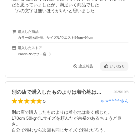
だと思っていましたが、満足いく商品でした

ゴムの文字は無いほうがいいと思いました
購入した商品
カラー/黒+紺+灰、サイズ/L/ウエスト84cm~94cm
購入したストア
PandaRioヤフー店
違反報告
いいね
0
別の店で購入したものよりは着心地は良く…
2025/10/3
5
qaw********
さん
別の店で購入したものよりは着心地は良く感じた。

170cm 58kgでLサイズを頼んだが余裕のあるちょうど良
さ。

自分で頼むなら次回も同じサイズで頼むだろう。