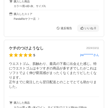
購入した商品
カラー/黒+紺+灰、サイズ/L
購入したストア
PandaRioヤフー店
違反報告
いいね
0
ケチのつけようなし
2024/10/11
5
jra********
さん
ウエストゴム、肌触わり、最高の下着に出会えた感じ。特
にウエストゴムはキツすぎの商品が多すぎでしたがこれは
ソフトでよく伸び窮屈感がまったくなくまたリピしたくな
ります。

正午までに発注したら翌日配送とのことでとても助かりま
購入した商品
カラー/黒＋濃い灰+ワイン、サイズ/3L/ウエスト98cm~108cm