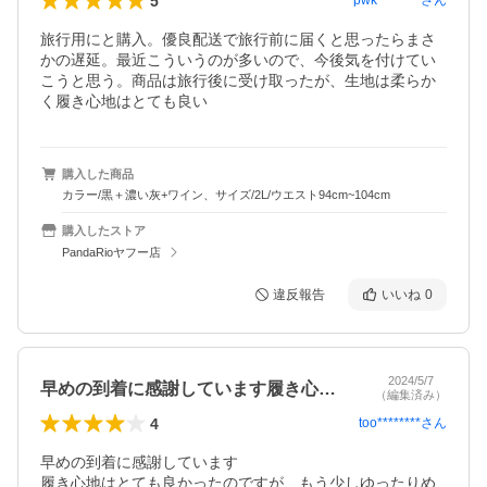
5
pwk********
さん
旅行用にと購入。優良配送で旅行前に届くと思ったらまさ
かの遅延。最近こういうのが多いので、今後気を付けてい
こうと思う。商品は旅行後に受け取ったが、生地は柔らか
く履き心地はとても良い
購入した商品
カラー/黒＋濃い灰+ワイン、サイズ/2L/ウエスト94cm~104cm
購入したストア
PandaRioヤフー店
違反報告
いいね
0
2024/5/7
早めの到着に感謝しています履き心地はと…
（編集済み）
4
too********
さん
早めの到着に感謝しています

履き心地はとても良かったのですが、もう少しゆったりめ