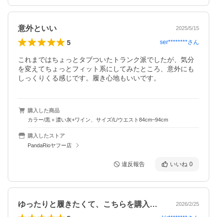
意外といい
2025/5/15
5
ser********
さん
これまではちょっとタブついたトランク派でしたが、気分
を変えてちょっとフィット系にしてみたところ、意外にも
しっくりくる感じです。履き心地もいいです。
購入した商品
カラー/黒＋濃い灰+ワイン、サイズ/L/ウエスト84cm~94cm
購入したストア
PandaRioヤフー店
違反報告
いいね
0
ゆったりと履きたくて、こちらを購入。締…
2026/2/25