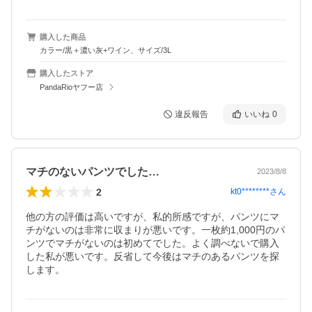
購入した商品
カラー/黒＋濃い灰+ワイン、サイズ/3L
購入したストア
PandaRioヤフー店
違反報告
いいね
0
マチのないパンツでした…
2023/8/8
2
kt0********
さん
他の方の評価は高いですが、私的所感ですが、パンツにマ
チがないのは非常に収まりが悪いです。一枚約1,000円のパ
ンツでマチがないのは初めてでした。よく調べないで購入
した私が悪いです。反省して今後はマチのあるパンツを探
します。