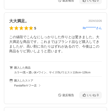
違反報告
いいね
0
大大満足。
2024/10/26
5
ito********
さん
この値段でこんなにしっかりした作りとは驚きました。大
大満足な商品です。これまではブランド品など購入してき
ましたが、高い割に当たりはずれがあるので、今後はこの
商品をリピ買いしようと思います。
購入した商品
カラー/黒＋濃い灰+ワイン、サイズ/5L/ウエスト118cm~128cm
購入したストア
PandaRioヤフー店
違反報告
いいね
0