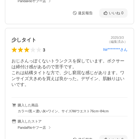
PandaRioヤフー店
違反報告
いいね
0
2025/3/3
少しタイト
（編集済み）
3
hir********
さん
おじさんっぽくないトランクスを探しています。ボクサー
は締付け感があるので苦手です。

これは結構タイトな方で、少し窮屈な感じがあります。ワ
ンサイズ大きめを買えば良かった。デザイン、肌触りはい
いです。
購入した商品
カラー/黒＋濃い灰+ワイン、サイズ/M/ウエスト76cm~84cm
購入したストア
PandaRioヤフー店