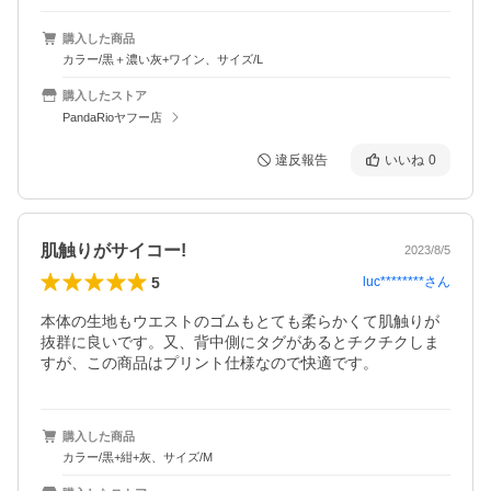
購入した商品
カラー/黒＋濃い灰+ワイン、サイズ/L
購入したストア
PandaRioヤフー店
違反報告
いいね
0
肌触りがサイコー!
2023/8/5
5
luc********
さん
本体の生地もウエストのゴムもとても柔らかくて肌触りが
抜群に良いです。又、背中側にタグがあるとチクチクしま
すが、この商品はプリント仕様なので快適です。
購入した商品
カラー/黒+紺+灰、サイズ/M