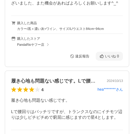
ざいました、また機会があればよろしくお願いします^_^
購入した商品
カラー/黒＋濃い灰+ワイン、サイズ/L/ウエスト84cm~94cm
購入したストア
PandaRioヤフー店
違反報告
いいね
0
履き心地も問題ない感じです。Lで腰回り…
2024/10/13
4
hea********
さん
履き心地も問題ない感じです。

Lで腰回りはバッチリですが、トランクスなのにイチモツ辺
りは少しピチピチめで窮屈に感じますので星4とします。