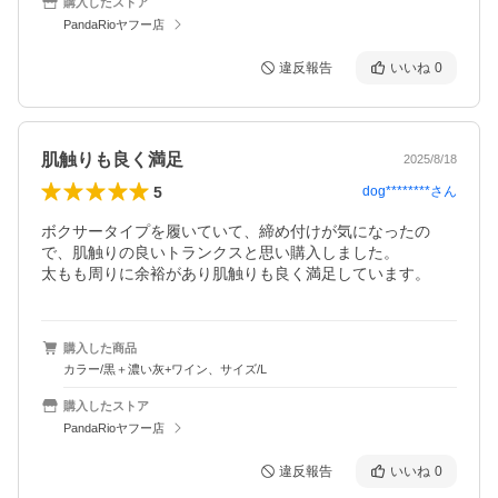
購入したストア
PandaRioヤフー店
違反報告
いいね
0
肌触りも良く満足
2025/8/18
5
dog********
さん
ボクサータイプを履いていて、締め付けが気になったの
で、肌触りの良いトランクスと思い購入しました。

購入した商品
カラー/黒＋濃い灰+ワイン、サイズ/L
購入したストア
PandaRioヤフー店
違反報告
いいね
0