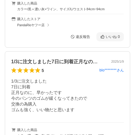
購入した商品
カラー/黒＋濃い灰+ワイン、サイズ/L/ウエスト84cm~94cm
購入したストア
PandaRioヤフー店
違反報告
いいね
0
1/3に注文しました7日に到着正月なの…
2025/1/9
5
blo********
さん
1/3に注文しました

7日に到着

正月なのに、早かったです

今のパンツのゴムが緩くなってきたので

交換の為購入

ゴムも強く、いい物だと思います
購入した商品