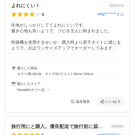
よれにくい！
2025/1/14
4
mhg********
さん
生地がしっかりしててよれにくいです。

履き心地も良いようで、リピを主人に頼まれました。

乾燥機を使用するせいか、購入時より若干タイトに感じる
ようで、次はワンサイズアップでオーダーしてみます。
購入した商品
カラー/黒+紺+灰、サイズ/2L/ウエスト94cm~104cm
購入したストア
PandaRioヤフー店
違反報告
いいね
0
旅行用にと購入。優良配送で旅行前に届く…
2024/8/1