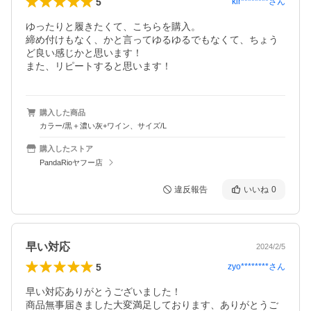
5
kir********
さん
ゆったりと履きたくて、こちらを購入。

締め付けもなく、かと言ってゆるゆるでもなくて、ちょう
ど良い感じかと思います！

また、リピートすると思います！
購入した商品
カラー/黒＋濃い灰+ワイン、サイズ/L
購入したストア
PandaRioヤフー店
違反報告
いいね
0
早い対応
2024/2/5
5
zyo********
さん
早い対応ありがとうございました！

商品無事届きました大変満足しております、ありがとうご