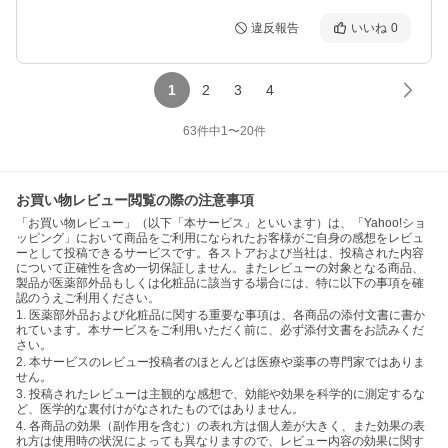
違反報告
いいね
0
1
2
3
4
63
件中
1
〜
20
件
お買い物レビュー閲覧の際の注意事項
「お買い物レビュー」（以下「本サービス」といいます）は、「Yahoo!ショ
ッピング」において商品をご利用になられたお客様がご自身の感想をレビュ
ーとして投稿できるサービスです。各ストアおよび当社は、投稿された内容
について正確性を含め一切保証しません。またレビューの対象となる商品、
製品が医薬部外品もしくは化粧品に該当する場合には、特に以下の事項を確
認のうえご利用ください。
1. 医薬部外品および化粧品に関する重要な事項は、各商品の添付文書に書か
れています。本サービスをご利用いただく前に、必ず添付文書をお読みくだ
さい。
2. 本サービスのレビュー投稿者のほとんどは医療や薬事の専門家ではありま
せん。
3. 投稿されたレビューは主観的な感想で、効能や効果を科学的に測定するな
ど、医学的な裏付けがなされたものではありません。
4. 各商品の効果（副作用を含む）の表れ方は個人差が大きく、また効果の表
れ方は使用時の状況によっても異なりますので、レビュー内容の効果に関す