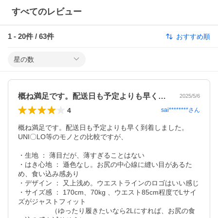
すべてのレビュー
1
-
20
件 /
63
件
おすすめ順
星の数
概ね満足です。配送日も予定よりも早く到…
2025/5/6
4
sai********
さん
概ね満足です。配送日も予定よりも早く到着しました。

UNI〇LO等のモノとの比較ですが、

・生地 ： 薄目だが、薄すぎることはない

・はき心地 ： 遜色なし。お尻の中心線に縫い目があるた
め、食い込み感あり

・デザイン ： 又上浅め。ウエストラインのロゴはいい感じ

・サイズ感 ： 170cm、70kg 、ウエスト85cm程度でLサイ
ズがジャストフィット

                 （ゆったり履きたいなら2Lにすれば、お尻の食