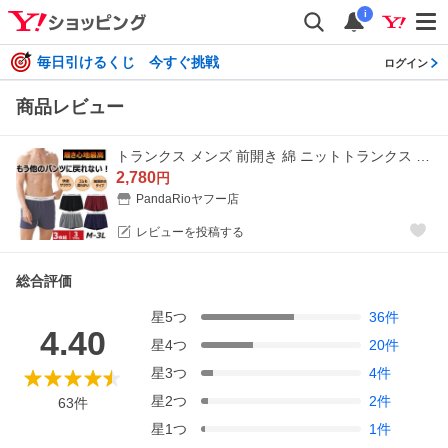
i
毎日引けるくじ 今すぐ挑戦
ログイン
商品レビュー
トランクス メンズ 前開き 綿 ニットトランクス 3枚セット 抗菌防臭 大きいサイズ m-5l 下着 パンツ下着 インナー 蒸れない 人気 無地 吸水速乾 春夏秋冬 LHT
2,780
円
PandaRioヤフー店
レビューを投稿する
総合評価
星
5
つ
36
件
4.40
星
4
つ
20
件
星
3
つ
4
件
星
2
つ
2
件
63
件
星
1
つ
1
件