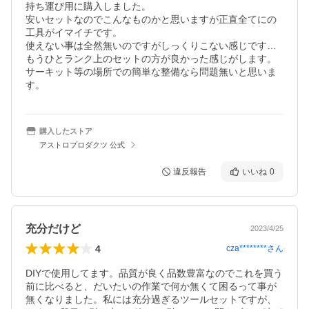
持ち運び用に購入しました。

安いセットなのでこんなものかと思いますが正直全てにの
工具がイマイチです。

使えない事は全然無いのですがしっくりこない感じです…

もうひとランク上のセットの方が良かった感じがします。

サーキット等の場所での簡単な整備なら問題無いと思いま
す。
購入したストア
アストロプロダクツ 公式
違反報告
いいね
0
充分だけど
2023/4/25
4
cza********
さん
DIYで使用してます。品質が良く品数豊富なのでこれを買う
前に比べると、だいたいの作業で何か無くて困るって事が
無くなりました。私には充分過ぎるツールセットですが、