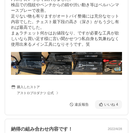
検品での指紋やペンチからの錆や渋い動き等はベルハンマ
ースプレーで改善。

足りない物も有りますがオートバイ整備には充分なセット
内容でした。チェスト最下段の高さ（深さ）がもう少し有
れば最高でした。

まぁラチェット何かはお値段なり、ですが必要な工具が欲
しいなら買い足す様に言い聞かせつつ私自身も気兼ねなく
使用出来るメイン工具になりそうです。笑
購入したストア
アストロプロダクツ 公式
違反報告
いいね
4
納得の組み合わせ内容です！
2022/4/28