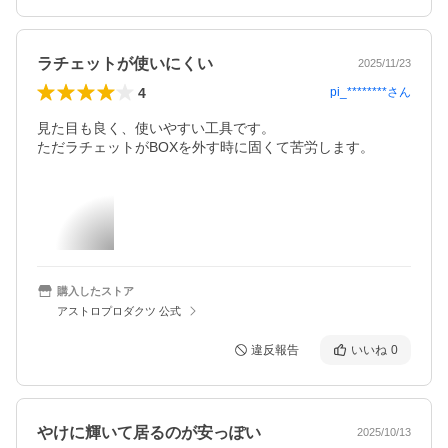
ラチェットが使いにくい
2025/11/23
4
pi_********
さん
見た目も良く、使いやすい工具です。

ただラチェットがBOXを外す時に固くて苦労します。
購入したストア
アストロプロダクツ 公式
違反報告
いいね
0
やけに輝いて居るのが安っぽい
2025/10/13