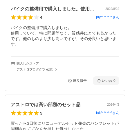
バイクの整備用で購入しました。使用して…
2022/8/22
4
piy********
さん
バイクの整備用で購入しました。

使用していて、特に問題等なく、質感共にとても良かった
です。他のものより少し高いですが、その分良いと思いま
す。
購入したストア
アストロプロダクツ 公式
違反報告
いいね
0
アストロでは高い部類のセット品
2024/4/2
5
tak********
さん
買ったら3日後にリニューアルセット発売のパンフレットが
同梱されててなんか損した気分になった。
