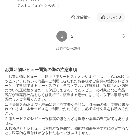
アストロプロダクツ 公式
違反報告
いいね
0
1
2
26
件中
1
〜
20
件
お買い物レビュー閲覧の際の注意事項
「お買い物レビュー」（以下「本サービス」といいます）は、「Yahoo!ショ
ッピング」において商品をご利用になられたお客様がご自身の感想をレビュ
ーとして投稿できるサービスです。各ストアおよび当社は、投稿された内容
について正確性を含め一切保証しません。またレビューの対象となる商品、
製品が医薬部外品もしくは化粧品に該当する場合には、特に以下の事項を確
認のうえご利用ください。
1. 医薬部外品および化粧品に関する重要な事項は、各商品の添付文書に書か
れています。本サービスをご利用いただく前に、必ず添付文書をお読みくだ
さい。
2. 本サービスのレビュー投稿者のほとんどは医療や薬事の専門家ではありま
せん。
3. 投稿されたレビューは主観的な感想で、効能や効果を科学的に測定するな
ど、医学的な裏付けがなされたものではありません。