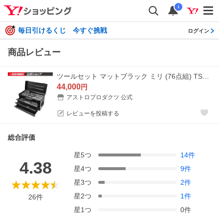
i
毎日引けるくじ 今すぐ挑戦
ログイン
商品レビュー
ツールセット マットブラック ミリ (76点組) TS203 | 大容量 工具セット 工具箱 工具一式 まとめ買い 家庭用 整備 DIY アストロプロダクツ
44,000
円
アストロプロダクツ 公式
レビューを投稿する
総合評価
星
5
つ
14
件
4.38
星
4
つ
9
件
星
3
つ
2
件
星
2
つ
1
件
26
件
星
1
つ
0
件