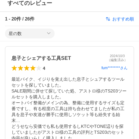
すべてのレビュー
1
-
20
件 /
26
件
おすすめ順
星の数
2024/10/3
息子とシェアする工具SET
（編集済み）
4
fum********
さん
最近バイク、イジりを覚え出した息子とシュアするツール
セットを探していました。

SALE期間に併せて探していた処、アストロ様のTS203ツー
ルセットを購入しました。

オートバイ整備がメインの為、整備に使用するサイズも定
番ですし、有る程度の工具は持ち合わせてましたが私の工
具を息子や友達が勝手に使用しソケット等も紛失する始
末…

どうせなら安価でも私も使用するしKTCやTONE辺りを探
していましたがアストロ様の工具の評判とTS203のセット
内容が良いらしく購入しました。
