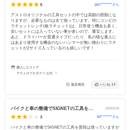
5
gpn********
さん
アストロオリジナルの工具セットの中では高額の部類にな
りますが、必要なものは全て揃っています。特にコンビの
ラチェットレンチ(板ラチェット)は、日常使う機会も多く、
安いセットには入っていない事が多いので、重宝します。
あと、ドライバーが貫通タイプだったり、私の様な素人に
はあまり使用する機会のないハンマーが無い換わりにラチ
ェットが2サイズ入っているのも嬉しいです！
購入したストア
アストロプロダクツ 公式
違反報告
いいね
14
バイクと車の整備でSIGNETの工具を…
2025/5/25
3
tat********
さん
バイクと車の整備でSIGNETの工具を普段は使っていますが