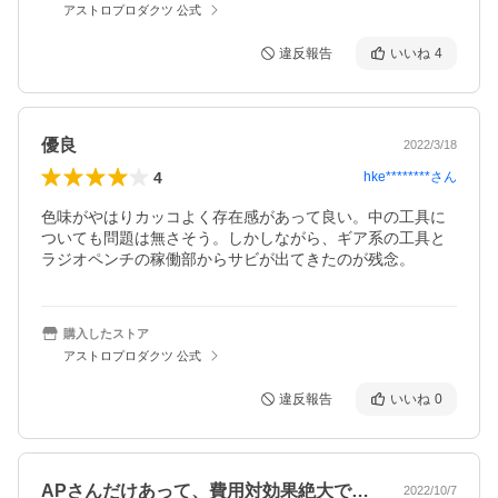
アストロプロダクツ 公式
違反報告
いいね
4
優良
2022/3/18
4
hke********
さん
色味がやはりカッコよく存在感があって良い。中の工具に
ついても問題は無さそう。しかしながら、ギア系の工具と
ラジオペンチの稼働部からサビが出てきたのが残念。
購入したストア
アストロプロダクツ 公式
違反報告
いいね
0
APさんだけあって、費用対効果絶大です…
2022/10/7