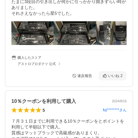
たまに3段目の引き出しが何かに引っかかり開きずらい時が
ありました。

それさえなかったら星5でした。
購入したストア
アストロプロダクツ 公式
違反報告
いいね
2
10％クーポンを利用して購入
2024/8/16
5
fuj********
さん
７月３１日までに利用できる10％クーポンをとポイントを
利用して半額以下で購入。

質感はマットブラックで高級感がありまくり。
