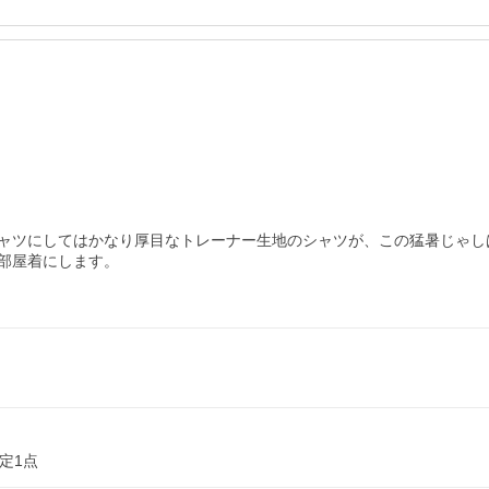
ャツにしてはかなり厚目なトレーナー生地のシャツが、この猛暑じゃし
部屋着にします。

定1点