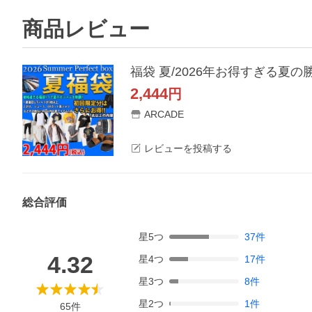
商品レビュー
福袋 夏/2026年お得すぎる夏の
2,444
円
ARCADE
レビューを投稿する
総合評価
星
5
つ
37
件
4.32
星
4
つ
17
件
星
3
つ
8
件
星
2
つ
1
件
65
件