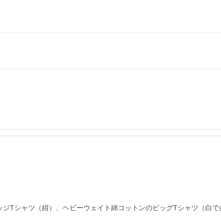
L
ッジTシャツ（紺）、ヘビーウェイト綿コットンのビッグTシャツ（白