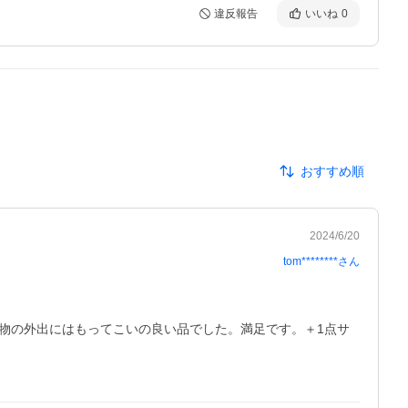
違反報告
いいね
0
おすすめ順
2024/6/20
tom********
さん
い物の外出にはもってこいの良い品でした。満足です。＋1点サ