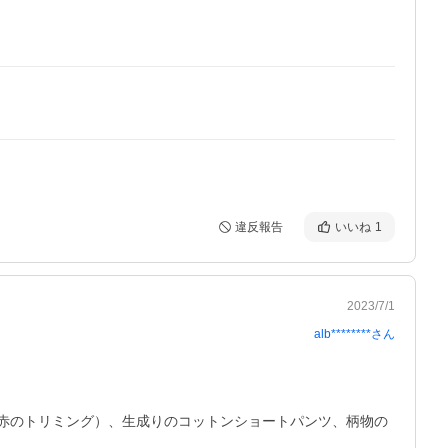
違反報告
いいね
1
2023/7/1
alb********
さん
で赤のトリミング）、生成りのコットンショートパンツ、柄物の