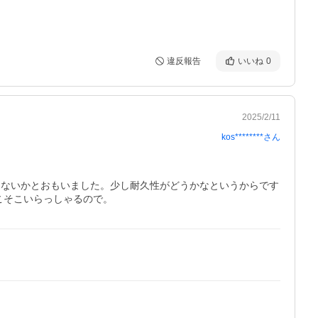
違反報告
いいね
0
2025/2/11
kos********
さん
りないかとおもいました。少し耐久性がどうかなというからです
こそこいらっしゃるので。