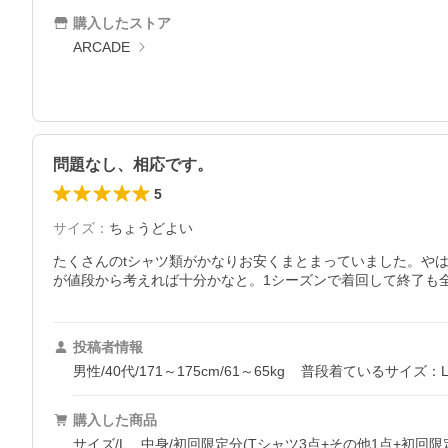
購入したストア
ARCADE
問題なし、相応です。
5
サイズ
：
ちょうどよい
たくさんのtシャツ類がかなりお安くまとまっていました。や
が値段から考えれば十分かなと。1シーズンで着回して終了も
投稿者情報
男性/40代/171～175cm/61～65kg
普段着ているサイズ：
購入した商品
サイズ/L、中身/初回限定分(Tシャツ3点+その他1点+初回限