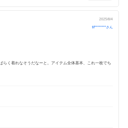
2025/8/4
tif********
さん
ばらく着れなそうだなーと。アイテム全体基本、これ一枚でち