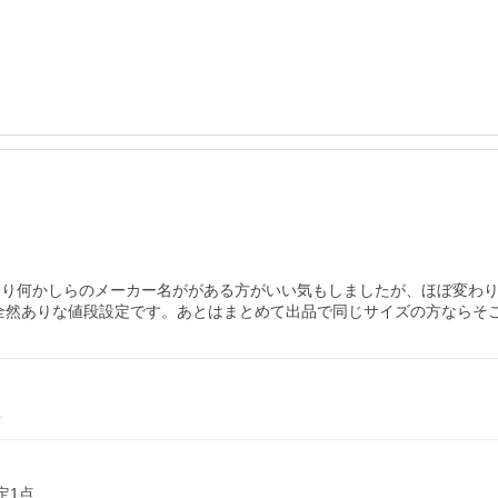
はり何かしらのメーカー名ががある方がいい気もしましたが、ほぼ変わ
全然ありな値段設定です。あとはまとめて出品で同じサイズの方ならそ
L
定1点