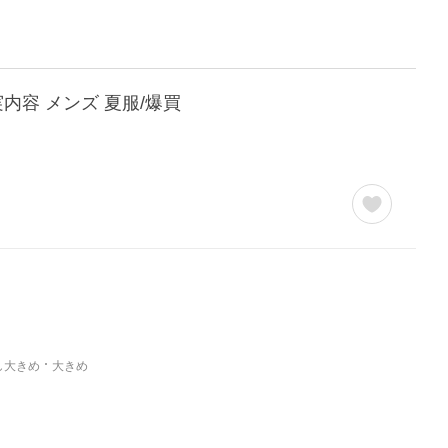
実内容 メンズ 夏服/爆買
し大きめ
大きめ