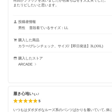
何回かブラックを洗いましたが色落ちはせず大丈夫でした。

またリピしたいと思います。
投稿者情報
男性
普段着ているサイズ：LL
購入した商品
カラー/グレンチェック、サイズ/【即日発送】3L(XXL)
購入したストア
ARCADE
履き心地いぃ♪
5
いつもはダボダボなルーズ系のパンツばかりを履いていて､体