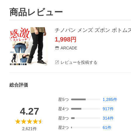
商品レビュー
チノパン メンズ ズボン ボトム
1,998
円
ARCADE
レビューを投稿する
総合評価
星
5
つ
1,285
件
4.27
星
4
つ
917
件
星
3
つ
314
件
星
2
つ
61
件
2,621
件