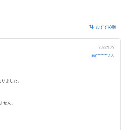
おすすめ順
2022/10/2
sgi********
さん
りました。

せん。
