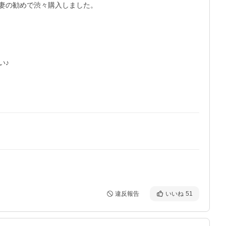
妻の勧めで渋々購入しました。

♪

違反報告
いいね
51