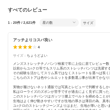
すべてのレビュー
1
-
20
件 /
2,621
件
星の数
サイズ
アッチよりコスパ良い
4
サイズ
：
ちょうどよい
メンズストレッチチノパンツ検索で常に上位に居てレビュー数
以前からユ○クロ等でもスリム系のストレッチパンツは洗濯す
その経験を活かしてスリム系ではなくストレートを選べば長く
こちらのストアは色やシルエットを多数選ぶ事が出来てかなり
実物が履けないネット通販では写真とレビューで判断するしか
私はローライズのズボンが苦手ですが過去によく見ずに買った
このストレッチパンツはガッツリ腰上でベルトを締めることが出
生地はよく伸び動きやすいですが生地の厚さは薄目の為、真冬
ユ○クロのストレッチジーンズよりはまだ、生地が厚いと思い