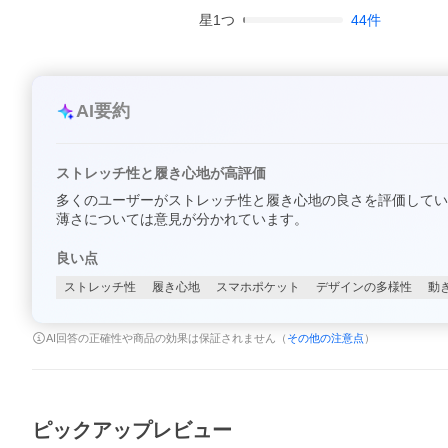
星
1
つ
44
件
AI要約
ストレッチ性と履き心地が高評価
多くのユーザーがストレッチ性と履き心地の良さを評価してい
薄さについては意見が分かれています。
良い点
ストレッチ性
履き心地
スマホポケット
デザインの多様性
動
AI回答の正確性や商品の効果は保証されません（
その他の注意点
）
ピックアップレビュー