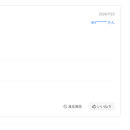
2026/7/23
ars********
さん
違反報告
いいね
0