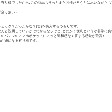
う有り様でしたから､この商品もきっとまた同様だろうとは思いながらも
全く無い♪

ェック？だったかな？(笑)を購入するつもりです。

んと説明していぃかはわからなぃけど､とにかく便利というか非常に良い
のパンツのスマホポケットにスッと違和感なく収まる感覚が最高♪

が嫌になる有り様です。
