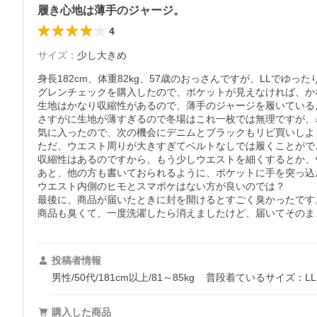
履き心地は薄手のジャージ。
4
サイズ
：
少し大きめ
身長182cm、体重82kg、57歳のおっさんですが、LLでゆっ
グレンチェックを購入したので、ポケットが見えなければ、か
生地はかなり収縮性があるので、薄手のジャージを履いている
さすがに生地が薄すぎるので冬場はこれ一枚では無理ですが、
気に入ったので、次の機会にデニムとブラックもリピ買いしよ
ただ、ウエスト周りが大きすぎてベルトなしでは履くことができ
収縮性はあるのですから、もう少しウエストを細くするとか、
あと、他の方も書いておられるように、ポケットに手を突っ込
ウエスト内側のヒモとスマポケはない方が良いのでは？

最後に、商品が届いたときに封を開けるとすごく臭かったです。
商品も臭くて、一度洗濯したら消えましたけど、届いてそのま
投稿者情報
男性/50代/181cm以上/81～85kg
普段着ているサイズ：LL
購入した商品