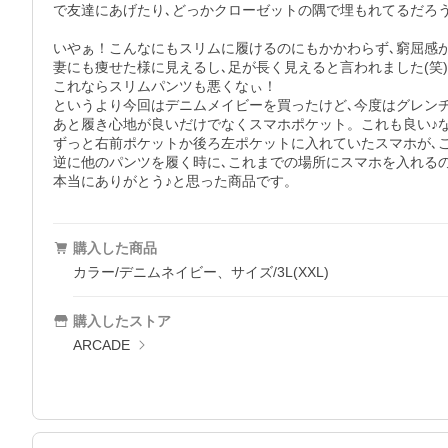
で友達にあげたり､どっかクローゼットの隅で埋もれてるだろ
いやぁ！こんなにもスリムに履けるのにもかかわらず､窮屈感が
妻にも痩せた様に見えるし､足が長く見えると言われました(笑)

これならスリムパンツも悪くなぃ！

というより今回はデニムメイビーを買ったけど､今度はグレンチ
あと履き心地が良いだけでなくスマホポケット。これも良い♪な
ずっと右前ポケットか後ろ左ポケットに入れていたスマホが､こ
逆に他のパンツを履く時に､これまでの場所にスマホを入れるの
本当にありがとう♪と思った商品です。
購入した商品
カラー/デニムネイビー、サイズ/3L(XXL)
購入したストア
ARCADE