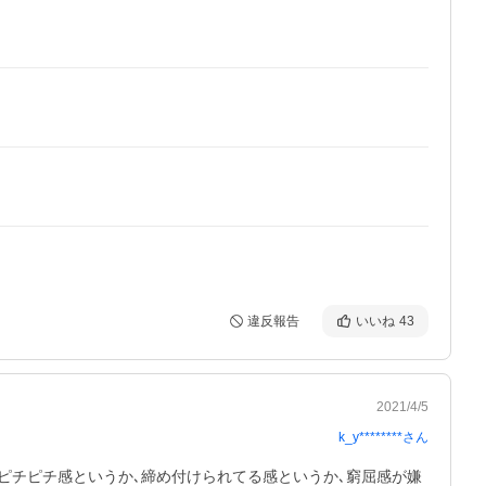
違反報告
いいね
43
2021/4/5
k_y********
さん
ピチピチ感というか､締め付けられてる感というか､窮屈感が嫌