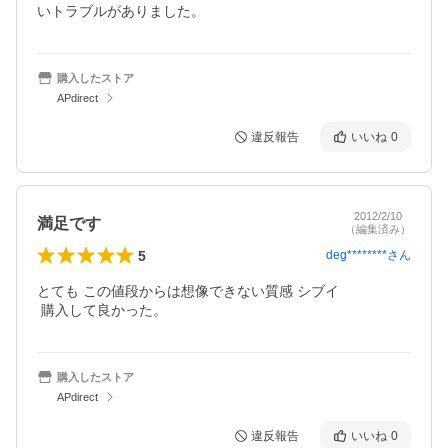
いトラブルがありました。
購入したストア
APdirect
違反報告
いいね
0
2012/2/10
満足です
（編集済み）
5
deg********
さん
とても この値段からは想像できない質感 シブイ

 購入して良かった。
購入したストア
APdirect
違反報告
いいね
0