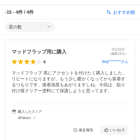
-15
-
4
件 /
4
件
おすすめ順
星の数
2013/3/2
マッドフラップ用に購入
（編集済み）
4
deg********
さん
マッドフラップ 黒にアクセントを付けたく購入しました。
リピートになりますが、もう少し暖かくなってから装着す
るつもりです、接着強度もあがりますしね。今回は、貼り
付け後クリアー塗料にて保護しようと思ってます。
購入したストア
APdirect
違反報告
いいね
0