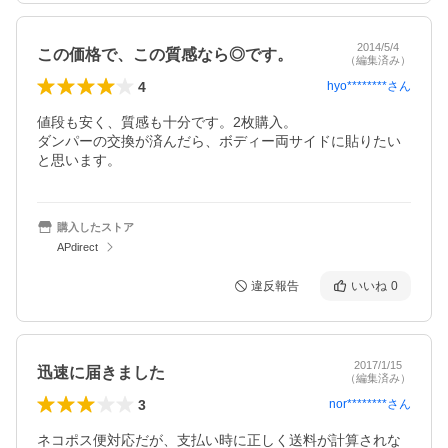
2014/5/4
この価格で、この質感なら◎です。
（編集済み）
4
hyo********
さん
値段も安く、質感も十分です。2枚購入。

ダンパーの交換が済んだら、ボディー両サイドに貼りたい
と思います。
購入したストア
APdirect
違反報告
いいね
0
2017/1/15
迅速に届きました
（編集済み）
3
nor********
さん
ネコポス便対応だが、支払い時に正しく送料が計算されな