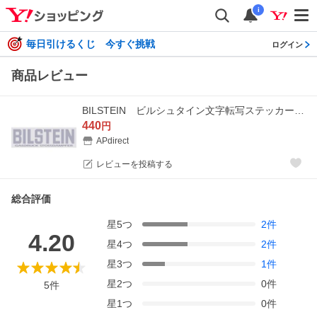
i
毎日引けるくじ 今すぐ挑戦
ログイン
商品レビュー
BILSTEIN ビルシュタイン文字転写ステッカー シルバー●ネコポス便対応商品
440
円
APdirect
レビューを投稿する
総合評価
星
5
つ
2
件
4.20
星
4
つ
2
件
星
3
つ
1
件
星
2
つ
0
件
5
件
星
1
つ
0
件