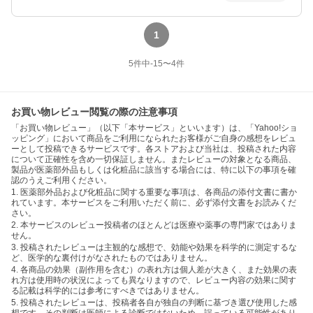
1
5
件中
-15
〜
4
件
お買い物レビュー閲覧の際の注意事項
「お買い物レビュー」（以下「本サービス」といいます）は、「Yahoo!ショ
ッピング」において商品をご利用になられたお客様がご自身の感想をレビュ
ーとして投稿できるサービスです。各ストアおよび当社は、投稿された内容
について正確性を含め一切保証しません。またレビューの対象となる商品、
製品が医薬部外品もしくは化粧品に該当する場合には、特に以下の事項を確
認のうえご利用ください。
1. 医薬部外品および化粧品に関する重要な事項は、各商品の添付文書に書か
れています。本サービスをご利用いただく前に、必ず添付文書をお読みくだ
さい。
2. 本サービスのレビュー投稿者のほとんどは医療や薬事の専門家ではありま
せん。
3. 投稿されたレビューは主観的な感想で、効能や効果を科学的に測定するな
ど、医学的な裏付けがなされたものではありません。
4. 各商品の効果（副作用を含む）の表れ方は個人差が大きく、また効果の表
れ方は使用時の状況によっても異なりますので、レビュー内容の効果に関す
る記載は科学的には参考にすべきではありません。
5. 投稿されたレビューは、投稿者各自が独自の判断に基づき選び使用した感