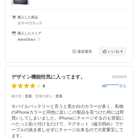
購入した商品
カラー/ブラック
購入したストア
AnkerDirect
違反報告
いいね
4
デザイン機能性気に入ってます。
2023/4/23
4
ajk********
さん
耐久性
：
普通
、
充電の持ち
：
普通
モバイルバッテリーと言うと黒か白のカラーが多く、私物
のiPhoneカラーと同色に近いこの製品を見つけた時には即
買いしてしまいました。iPhoneにチャージするのも背面に
ぺたっと貼り付けるだけで、マグネット（磁力弱め）でケ
ーブルの抜き差しせずにチャージ出来るので大変重宝して
ます。
