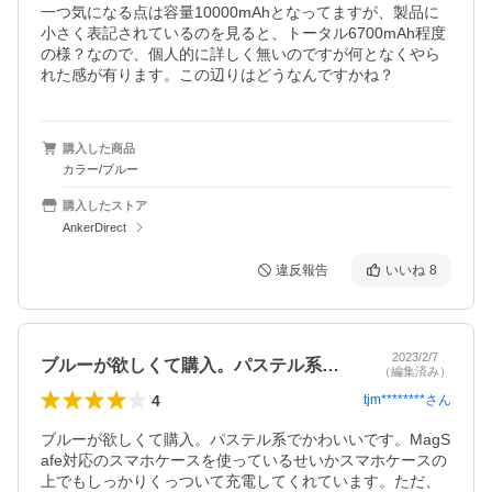
一つ気になる点は容量10000mAhとなってますが、製品に
小さく表記されているのを見ると、トータル6700mAh程度
の様？なので、個人的に詳しく無いのですが何となくやら
れた感が有ります。この辺りはどうなんですかね？
購入した商品
カラー/ブルー
購入したストア
AnkerDirect
違反報告
いいね
8
2023/2/7
ブルーが欲しくて購入。パステル系でかわ…
（編集済み）
4
tjm********
さん
ブルーが欲しくて購入。パステル系でかわいいです。MagS
afe対応のスマホケースを使っているせいかスマホケースの
上でもしっかりくっついて充電してくれています。ただ、