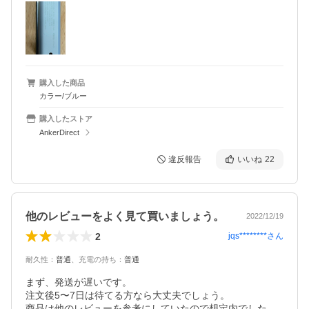
購入した商品
カラー/ブルー
購入したストア
AnkerDirect
違反報告
いいね
22
他のレビューをよく見て買いましょう。
2022/12/19
2
jqs********
さん
耐久性
：
普通
、
充電の持ち
：
普通
まず、発送が遅いです。

注文後5〜7日は待てる方なら大丈夫でしょう。

商品は他のレビューを参考にしていたので想定内でした