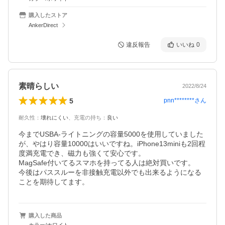
購入したストア
AnkerDirect
違反報告
いいね
0
素晴らしい
2022/8/24
5
pnn********
さん
耐久性
：
壊れにくい
、
充電の持ち
：
良い
今までUSBA-ライトニングの容量5000を使用していました
が、やはり容量10000はいいですね。iPhone13miniも2回程
度満充電でき、磁力も強くて安心です。

MagSafe付いてるスマホを持ってる人は絶対買いです。

今後はパススルーを非接触充電以外でも出来るようになる
ことを期待してます。
購入した商品