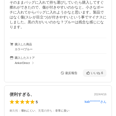
そのままバッグに入れて持ち運びしていたら購入してすぐ
擦れができたので、傷が付きやすいのかなと。小さなポー
チに入れてからバッグに入れようかなと思います。製品で
はなく傷(スレが目立つ)が付きやすいという事でマイナスに
しました。黒の方がいいのかな？ブルーは残念な感じにな
ります。
購入した商品
カラー/ブルー
購入したストア
AnkerDirect
違反報告
いいね
6
便利すぎる、
2024/4/16
5
kab********
さん
耐久性
：
壊れにくい
、
充電の持ち
：
非常に良い