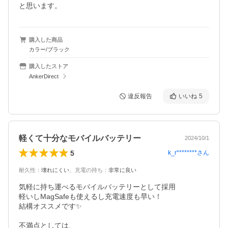
と思います。
購入した商品
カラー/ブラック
購入したストア
AnkerDirect
違反報告
いいね
5
軽くて十分なモバイルバッテリー
2024/10/1
5
k_r********
さん
耐久性
：
壊れにくい
、
充電の持ち
：
非常に良い
気軽に持ち運べるモバイルバッテリーとして採用

軽いしMagSafeも使えるし充電速度も早い！

結構オススメです✨

不満点としては、
