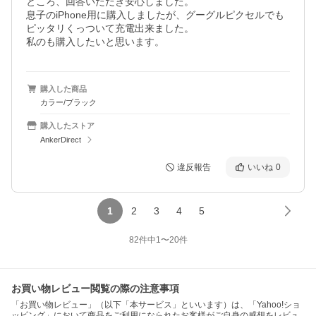
ところ、回答いただき安心しました。

息子のiPhone用に購入しましたが、グーグルピクセルでも
ピッタリくっついて充電出来ました。

購入した商品
カラー/ブラック
購入したストア
AnkerDirect
違反報告
いいね
0
1
2
3
4
5
82
件中
1
〜
20
件
お買い物レビュー閲覧の際の注意事項
「お買い物レビュー」（以下「本サービス」といいます）は、「Yahoo!ショ
ッピング」において商品をご利用になられたお客様がご自身の感想をレビュ