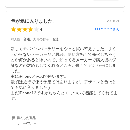
色が気に入りました。
2024/5/1
4
aaa********
さん
耐久性
：
普通
、
充電の持ち
：
普通
新しくモバイルバッテリーをやっと買い替えました。よく
わからないメーカーだと最悪、使い方悪くて発火しちゃう
とか何かあると怖いので、知ってるメーカーで購入後の保
証などの対応もしてくれるところが良くてアンカーにしま
した。

主にiPhoneとiPadで使います。

最初は旅行で使う予定ではありますが、デザインと色はと
ても気に入りました:)

まだiPhone12ですがちゃんとくっついて機能してくれてま
す。
購入した商品
カラー/ブルー