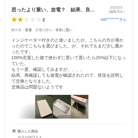
2025/2/2
思ったより重い、放電？ 結果、良品交換
（編集済み）
2
sah********
さん
耐久性
：
普通
、
充電の持ち
：
非常に悪い
インジケーター付きのと迷いましたが、こちらの方が薄か
ったのでこちらを選びました。が、それでもまだ少し重か
ったです。

100%充電した後で使わずに置いて置いたら25%以下になっ
ていた。

もう一度、確認してみますが、、、。

結局、再確認しても放電が確認されたので、状況を説明し
て交換となりました。

交換品は問題ないようです
購入した商品
カラー/ホワイト