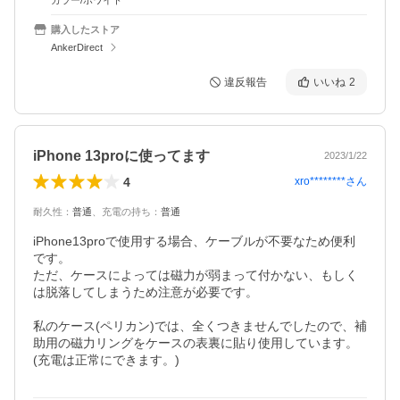
カラー/ホワイト
購入したストア
AnkerDirect
違反報告
いいね
2
iPhone 13proに使ってます
2023/1/22
4
xro********
さん
耐久性
：
普通
、
充電の持ち
：
普通
iPhone13proで使用する場合、ケーブルが不要なため便利
です。

ただ、ケースによっては磁力が弱まって付かない、もしく
は脱落してしまうため注意が必要です。

私のケース(ペリカン)では、全くつきませんでしたので、補
助用の磁力リングをケースの表裏に貼り使用しています。
(充電は正常にできます。)