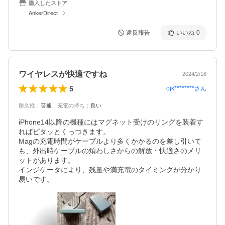
購入したストア
AnkerDirect
違反報告
いいね
0
ワイヤレスが快適ですね
2024/2/18
5
ojk********
さん
耐久性
：
普通
、
充電の持ち
：
良い
iPhone14以降の機種にはマグネット受けのリングを装着す
ればピタッとくっつきます。

Magの充電時間がケーブルより多くかかるのを差し引いて
も、外出時ケーブルの煩わしさからの解放・快適さのメリ
ットがあります。

インジケータにより、残量や満充電のタイミングが分かり
易いです。