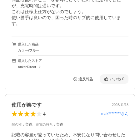
が、充電時間は遅いです。

これは仕様上仕方がないのでしょう。

使い勝手は良いので、困った時のサブ的に使用していま
す。
購入した商品
カラー/ブルー
購入したストア
AnkerDirect
違反報告
いいね
0
使用が楽です
2025/11/18
4
mak********
さん
耐久性
：
普通
、
充電の持ち
：
普通
記載の容量が違っていたため、不安になり問い合わせした