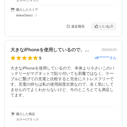
カラー/ブラック
購入したストア
AnkerDirect
違反報告
いいね
0
大きなiPhoneを使用しているので、…
2024/11/23
5
utt********
さん
大きなiPhoneを使用しているので、本体より小さいこのバ
ッテリーがマグネットで貼り付いても邪魔ではなく、ケー
ブルに繋げての充電と比較すると完全にストレスフリーで
す。充電の持ちは私の使用頻度次第なので、全く気にして
ませんのでよくわからないけど、今のところとても満足し
てます。
購入した商品
カラー/ブラック