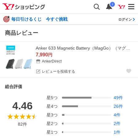
i
毎日引けるくじ 今すぐ挑戦
ログイン
商品レビュー
Anker 633 Magnetic Battery（MagGo）（マグネット式ワイヤレス充電対応 10000mAh コンパクト モバイルバッテリー）【マグネット式/ワイヤレス出力】 アンカー
7,990
円
AnkerDirect
レビューを投稿する
総合評価
星
5
つ
49
件
4.46
星
4
つ
26
件
星
3
つ
4
件
星
2
つ
2
件
82
件
星
1
つ
1
件