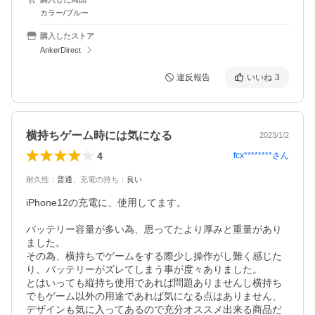
カラー/ブルー
購入したストア
AnkerDirect
違反報告
いいね
3
横持ちゲーム時には気になる
2023/1/2
4
fcx********
さん
耐久性
：
普通
、
充電の持ち
：
良い
iPhone12の充電に、使用してます。

バッテリー容量が多い為、思ってたより厚みと重量があり
ました。

その為、横持ちでゲームをする際少し操作がし難く感じた
り、バッテリーがズレてしまう事が度々ありました。

とはいっても縦持ち使用であれば問題ありませんし横持ち
でもゲーム以外の用途であれば気になる点はありません、
デザインも気に入ってあるので充分オススメ出来る商品だ