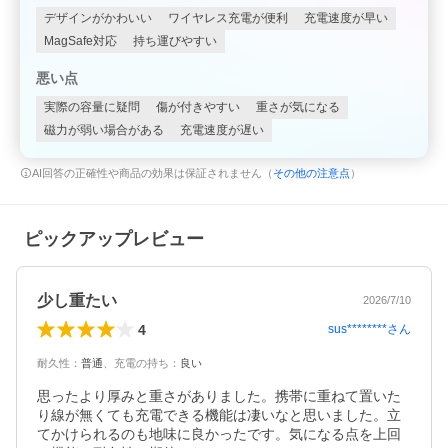
デザインがかわいい
ワイヤレス充電が便利
充電速度が早い
MagSafe対応
持ち運びやすい
悪い点
実際の容量に疑問
傷が付きやすい
重さが気になる
磁力が弱い場合がある
充電速度が遅い
AI回答の正確性や商品の効果は保証されません（
その他の注意点
）
ピックアップレビュー
少し重たい
2026/7/10
4
sus********
さん
耐久性
：
普通
、
充電の持ち
：
良い
思ったより厚みと重さがありました。携帯に重ねて置いた
り線が無くても充電できる機能は凄いなと思いました。立
てかけられるのも地味に良かったです。気になる点を上回