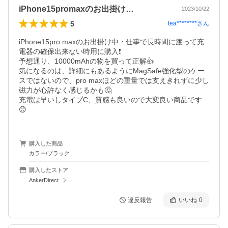
iPhone15promaxのお出掛け…
2023/10/22
5
tea********
さん
iPhone15pro maxのお出掛け中・仕事で長時間に渡って充
電器の確保出来ない時用に購入❗️

予想通り、10000mAhの物を買って正解👍

気になるのは、詳細にもあるようにMagSafe強化型のケー
スではないので、pro maxほどの重量では支えきれずに少し
磁力が心許なく感じるかも🤔

充電は早いしタイプC、質感も良いので大変良い商品です
😊
購入した商品
カラー/ブラック
購入したストア
AnkerDirect
違反報告
いいね
0