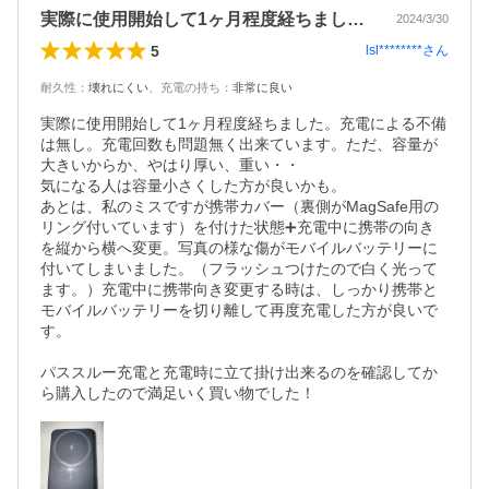
実際に使用開始して1ヶ月程度経ちました…
2024/3/30
5
lsl********
さん
耐久性
：
壊れにくい
、
充電の持ち
：
非常に良い
実際に使用開始して1ヶ月程度経ちました。充電による不備
は無し。充電回数も問題無く出来ています。ただ、容量が
大きいからか、やはり厚い、重い・・

気になる人は容量小さくした方が良いかも。

あとは、私のミスですが携帯カバー（裏側がMagSafe用の
リング付いています）を付けた状態➕充電中に携帯の向き
を縦から横へ変更。写真の様な傷がモバイルバッテリーに
付いてしまいました。（フラッシュつけたので白く光って
ます。）充電中に携帯向き変更する時は、しっかり携帯と
モバイルバッテリーを切り離して再度充電した方が良いで
す。

パススルー充電と充電時に立て掛け出来るのを確認してか
ら購入したので満足いく買い物でした！