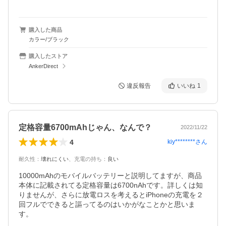
購入した商品
カラー/ブラック
購入したストア
AnkerDirect
違反報告
いいね
1
定格容量6700mAhじゃん、なんで？
2022/11/22
4
kiy********
さん
耐久性
：
壊れにくい
、
充電の持ち
：
良い
10000mAhのモバイルバッテリーと説明してますが、商品
本体に記載されてる定格容量は6700nAhです。詳しくは知
りませんが、さらに放電ロスを考えるとiPhoneの充電を２
回フルでできると謳ってるのはいかがなことかと思いま
す。