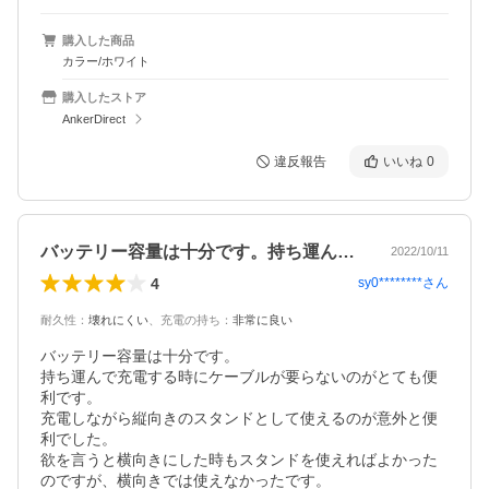
購入した商品
カラー/ホワイト
購入したストア
AnkerDirect
違反報告
いいね
0
バッテリー容量は十分です。持ち運んで充…
2022/10/11
4
sy0********
さん
耐久性
：
壊れにくい
、
充電の持ち
：
非常に良い
バッテリー容量は十分です。

持ち運んで充電する時にケーブルが要らないのがとても便
利です。

充電しながら縦向きのスタンドとして使えるのが意外と便
利でした。

欲を言うと横向きにした時もスタンドを使えればよかった
のですが、横向きでは使えなかったです。