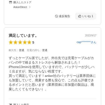
購入したストア
AnkerDirect
違反報告
いいね
1
満足しています。
2022/9/17
5
cap********
さん
耐久性
：
普通
、
充電の持ち
：
普通
ずっとケーブル派でしたが、外出先では充電ケーブルがカ
バンの中で絡まるストレスから解放されました！

iPhone13miniを使用していますので、バッテリーが少しハ
ミ出ますが、気にならない程度です。

買って満足しています！anker社のバッテリーは業界団体に
も加盟していて、廃棄する際も安心で、この点も評価でき
るポイントだと思います（業界団体に非加盟の製品は、廃
購入した商品