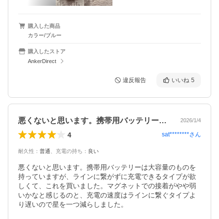
購入した商品
カラー/ブルー
購入したストア
AnkerDirect
違反報告
いいね
5
悪くないと思います。携帯用バッテリーは…
2026/1/4
4
sat********
さん
耐久性
：
普通
、
充電の持ち
：
良い
悪くないと思います。携帯用バッテリーは大容量のものを
持っていますが、ラインに繋がずに充電できるタイプが欲
しくて、これを買いました。マグネットでの接着がやや弱
いかなと感じるのと、充電の速度はラインに繋ぐタイプよ
り遅いので星を一つ減らしました。