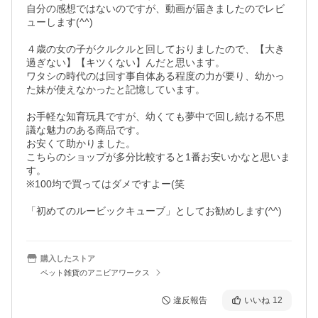
自分の感想ではないのですが、動画が届きましたのでレビ
ューします(^^)

４歳の女の子がクルクルと回しておりましたので、【大き
過ぎない】【キツくない】んだと思います。

ワタシの時代のは回す事自体ある程度の力が要り、幼かっ
た妹が使えなかったと記憶しています。

お手軽な知育玩具ですが、幼くても夢中で回し続ける不思
議な魅力のある商品です。

お安くて助かりました。

こちらのショップが多分比較すると1番お安いかなと思いま
す。

※100均で買ってはダメですよー(笑

「初めてのルービックキューブ」としてお勧めします(^^)
購入したストア
ペット雑貨のアニビアワークス
違反報告
いいね
12