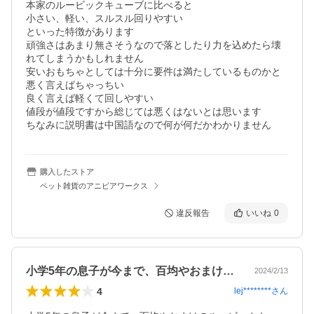
本家のルービックキューブに比べると

小さい、軽い、スルスル回りやすい

といった特徴があります

頑強さはあまり無さそうなので落としたり力を込めたら壊
れてしまうかもしれません

安いおもちゃとしては十分に要件は満たしているものかと

悪く言えばちゃっちい

良く言えば軽くて回しやすい

値段が値段ですから総じては悪くはないとは思います

ちなみに説明書は中国語なので何が何だかわかりません
購入したストア
ペット雑貨のアニビアワークス
違反報告
いいね
0
小学5年の息子が今まで、百均やおまけの…
2024/2/13
4
lej********
さん