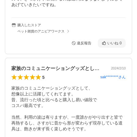
あげていきたいですね。
購入したストア
ペット雑貨のアニビアワークス
違反報告
いいね
0
家族のコミュニケーショングッズとして、…
2024/2/10
5
sak********
さん
家族のコミュニケーショングッズとして、

想像以上に活躍してくれてます。

昔、流行った頃と比べると購入し易い値段で

コスパ最高です。

当然、利用の波は有りますが、一度誰かがやり出すと皆で
再熱するし、さすがに昔から形が変わらず現存している道
具は、飽きが来ず長く楽しめそうです。
