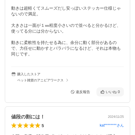
動きは超軽くてスムーズだし安っぽいステッカー仕様じゃ
ないので満足。

大きさは一面が１㎜程度小さいので並べると分かるけど、
使ってる分には分からない。

動きに柔軟性を持たせる為に、余分に動く部分があるの
で、力任せに動かすとバラバラになるけど、それは本物も
同じです。
購入したストア
ペット雑貨のアニビアワークス
違反報告
いいね
0
値段の割には！
2024/11/25
5
kat********
さん