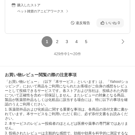
購入したストア
ペット雑貨のアニビアワークス
違反報告
いいね
0
1
2
3
4
5
429
件中
1
〜
20
件
お買い物レビュー閲覧の際の注意事項
「お買い物レビュー」（以下「本サービス」といいます）は、「Yahoo!ショ
ッピング」において商品をご利用になられたお客様がご自身の感想をレビュ
ーとして投稿できるサービスです。各ストアおよび当社は、投稿された内容
について正確性を含め一切保証しません。またレビューの対象となる商品、
製品が医薬部外品もしくは化粧品に該当する場合には、特に以下の事項を確
認のうえご利用ください。
1. 医薬部外品および化粧品に関する重要な事項は、各商品の添付文書に書か
れています。本サービスをご利用いただく前に、必ず添付文書をお読みくだ
さい。
2. 本サービスのレビュー投稿者のほとんどは医療や薬事の専門家ではありま
せん。
3. 投稿されたレビューは主観的な感想で、効能や効果を科学的に測定するな