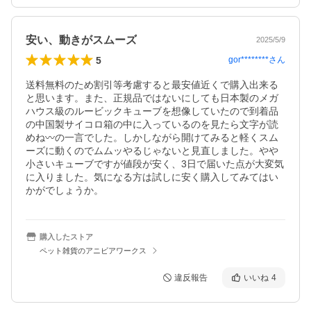
安い、動きがスムーズ
2025/5/9
5
gor********
さん
送料無料のため割引等考慮すると最安値近くで購入出来る
と思います。また、正規品ではないにしても日本製のメガ
ハウス級のルービックキューブを想像していたので到着品
の中国製サイコロ箱の中に入っているのを見たら文字が読
めね〰︎の一言でした。しかしながら開けてみると軽くスム
ーズに動くのでムムッやるじゃないと見直しました。やや
小さいキューブですが値段が安く、3日で届いた点が大変気
に入りました。気になる方は試しに安く購入してみてはい
かがでしょうか。
購入したストア
ペット雑貨のアニビアワークス
違反報告
いいね
4