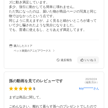
ズに動き満足しています。

多少、強引に動かしても簡単に壊れません。

ただ気になったのは、届いた物が商品ページの写真と同じ
物ではなかったという点です。

同じように見えますが、よく見ると細かいところが違って
いて少し騙されたような気分になりました。

でも、普通に使えるし、とりあえず満足してます。
購入したストア
ペット雑貨のアニビアワークス
違反報告
いいね
1
2023/2/24
孫の動画を見てのレビューです
（編集済み）
5
koy********
さん
まずは商品に関して。

ごめんなさい、離れて暮らす孫へのプレゼントでしたので