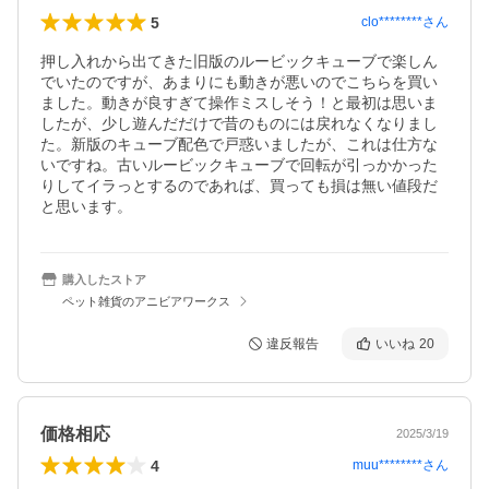
5
clo********
さん
押し入れから出てきた旧版のルービックキューブで楽しん
でいたのですが、あまりにも動きが悪いのでこちらを買い
ました。動きが良すぎて操作ミスしそう！と最初は思いま
したが、少し遊んだだけで昔のものには戻れなくなりまし
た。新版のキューブ配色で戸惑いましたが、これは仕方な
いですね。古いルービックキューブで回転が引っかかった
りしてイラっとするのであれば、買っても損は無い値段だ
と思います。
購入したストア
ペット雑貨のアニビアワークス
違反報告
いいね
20
価格相応
2025/3/19
4
muu********
さん