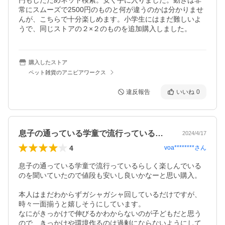
円もしたためネット検索。安く手に入りました。動きは非
常にスムーズで2500円のものと何が違うのかは分かりませ
んが、こちらで十分楽しめます。小学生にはまだ難しいよ
うで、同じストアの２×２のものを追加購入しました。
購入したストア
ペット雑貨のアニビアワークス
違反報告
いいね
0
息子の通っている学童で流行っているらし…
2024/4/17
4
voa********
さん
息子の通っている学童で流行っているらしく楽しんでいる
のを聞いていたので値段も安いし良いかなーと思い購入。

本人はまだわからずガシャガシャ回しているだけですが、
時々一面揃うと嬉しそうにしています。

なにがきっかけで伸びるかわからないのが子どもだと思う
ので、きっかけや環境作るのは過剰にならないようにして