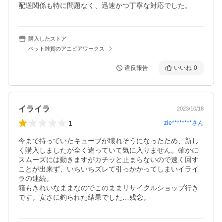
購入したストア
ペット雑貨のアニビアワークス
違反報告
いいね
0
イライラ
2023/10/18
1
zle********
さん
今まで持っていたキューブが壊れそうになったため、新し
く購入しましたが全く違っていて気に入りません。確かに
スムーズには動きますがカチッと止まらないので速く回す
ことが出来ず、いちいちズレて引っかかってしまいイライ
ラの連続。

箱もきれいなままなのでこのままリサイクルショップ行き
です。安さに釣られた結果でした…残念。