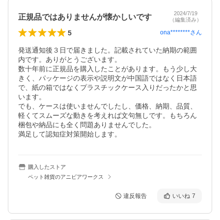
2024/7/19
正規品ではありませんが懐かしいです
（編集済み）
5
ona********
さん
発送通知後３日で届きました。記載されていた納期の範囲
内です。ありがとうございます。

数十年前に正規品を購入したことがあります。もう少し大
きく、パッケージの表示や説明文が中国語ではなく日本語
で、紙の箱ではなくプラスチックケース入りだったかと思
います。

でも、ケースは使いませんでしたし、価格、納期、品質、
軽くてスムーズな動きを考えれば文句無しです。もちろん
梱包や納品にも全く問題ありませんでした。

満足して認知症対策開始します。
購入したストア
ペット雑貨のアニビアワークス
違反報告
いいね
7