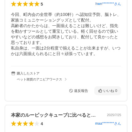
5
hwn********
さん
今回、町内会の全世帯（約100軒）へ認知症予防、脳トレ、
家族コミュニケーショングッズとして配付。

高齢者のかたからは、一面揃えることは難しいけど、指先
を動かすツールとして重宝している。軽く回せるので扱い
やすいなどの感想をお聞きしており、配付して良かったと
思っております。

私自身は、一面は2分程度で揃えることが出来ますが、いつ
かは六面揃えられるにと日々頑張っています。
購入したストア
ペット雑貨のアニビアワークス
違反報告
いいね
0
本家のルービックキューブに比べると小さ…
2025/7/25
4
maa********
さん