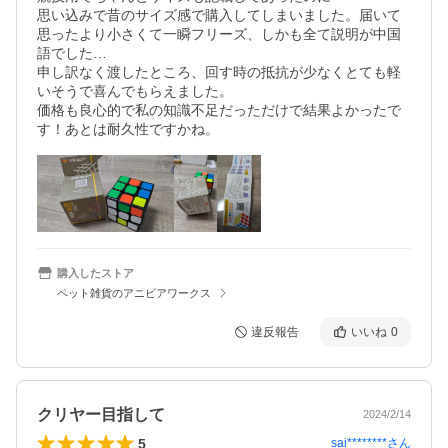
思い込みで昔のサイズ感で購入してしまいました。届いて
思ったより小さくて一瞬フリーズ、しかも全て説明が中国
語でした…

申し訳なく渡したところ、回す時の抵抗が少なくとても軽
いそうで喜んでもらえました。

価格も良心的で私の知識不足だっただけで結果よかったで
す！あとは耐久性ですかね。
購入したストア
ペット雑貨のアニビアワークス
違反報告
いいね
0
クリヤー目指して
2024/2/14
5
sai********
さん