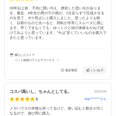
30年以上前、子供に買い与え、挫折した思い出がありま
す。最近、4年生の男の子の孫が、1分足らずで完成させる
のを見て、ボケ防止にと購入しました。思ったよりも軽
く、以前のものと比べると、回転が非常にスムーズに感じ
ます。早くできなくても、ゆっくりと頭の体操をかねて続
けてみようと思っています。”今は”安くていいものを購入で
きたと思っています。
購入したストア
ペット雑貨のアニビアワークス
違反報告
いいね
0
コスパ高いし、ちゃんとしてる。
2026/2/28
5
esp********
さん
メガハウスの本物も持ってるけど、使い込むと動きが渋く
なるので、遊び用に購入。
