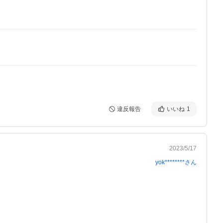
違反報告
いいね
1
2023/5/17
yok********
さん