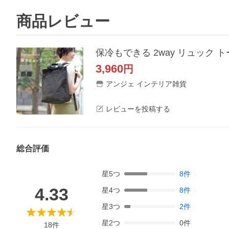
商品レビュー
保冷もできる 2way リュック 
3,960
円
アンジェ インテリア雑貨
レビューを投稿する
総合評価
星
5
つ
8
件
4.33
星
4
つ
8
件
星
3
つ
2
件
星
2
つ
0
件
18
件