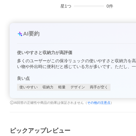
星
1
つ
0
件
AI要約
使いやすさと収納力が高評価
多くのユーザーがこの保冷リュックの使いやすさと収納力を高
い物や外出時に便利だと感じている方が多いです。ただし、一
良い点
使いやすい
収納力
軽量
デザイン
両手が空く
AI回答の正確性や商品の効果は保証されません（
その他の注意点
）
ピックアップレビュー