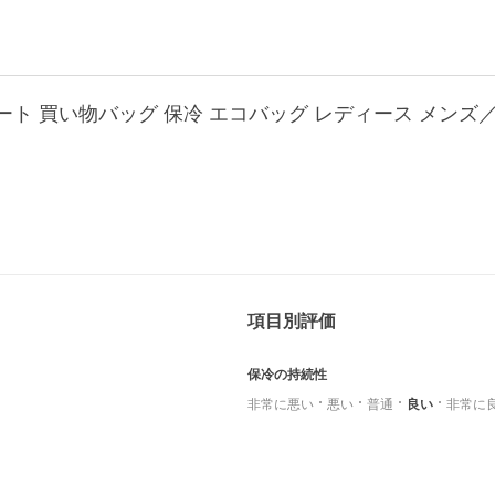
トート 買い物バッグ 保冷 エコバッグ レディース メンズ／b
項目別評価
保冷の持続性
非常に悪い
悪い
普通
良い
非常に