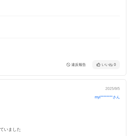
違反報告
いいね
0
2025/9/5
myi********
さん
ていました
