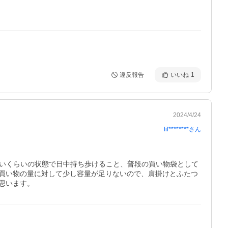
違反報告
いいね
1
2024/4/24
lil********
さん
冷たいくらいの状態で日中持ち歩けること、普段の買い物袋として
買い物の量に対して少し容量が足りないので、肩掛けとふたつ
思います。