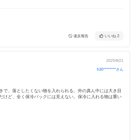
違反報告
いいね
2
2025/9/21
h30********
さん
きで、落としたくない物を入れられる。外の真ん中には大き目
だけど、全く保冷バックには見えない。保冷に入れる物は重い