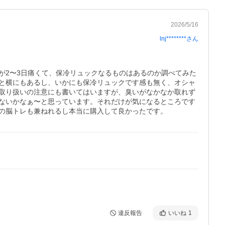
2026/5/16
lnj********
さん
が2〜3日痛くて、保冷リュックなるものはあるのか調べてみた
と横にもあるし、いかにも保冷リュックです感も無く、オシャ
取り扱いの注意にも書いてはいますが、臭いがなかなか取れず
ないかなぁ〜と思っています。それだけが気になるところです
の脳トレも兼ねれるし本当に購入して良かったです。
違反報告
いいね
1