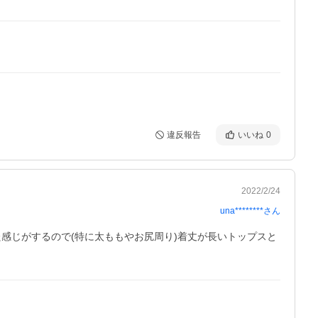
違反報告
いいね
0
2022/2/24
una********
さん
感じがするので(特に太ももやお尻周り)着丈が長いトップスと