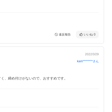
違反報告
いいね
0
2022/3/29
kam********
さん
すく、締め付けがないので、おすすめです。