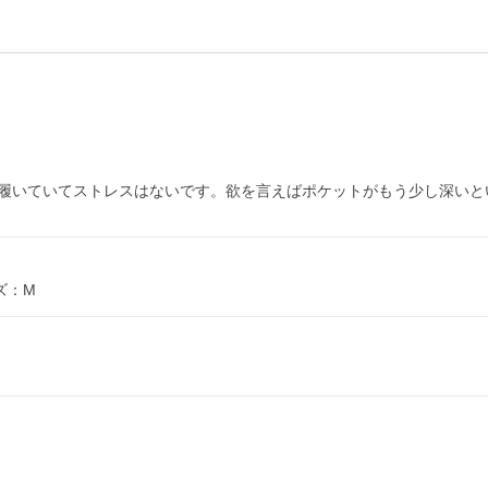
履いていてストレスはないです。欲を言えばポケットがもう少し深いと
ズ：M