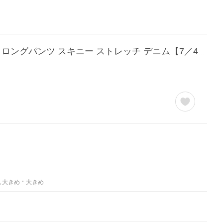
【FC】【360度伸びる！】レギンスパンツ S M L LL レディース ボトムス パンツ ズボン ロングパンツ スキニー ストレッチ デニム【7／4F追加】
し大きめ
大きめ