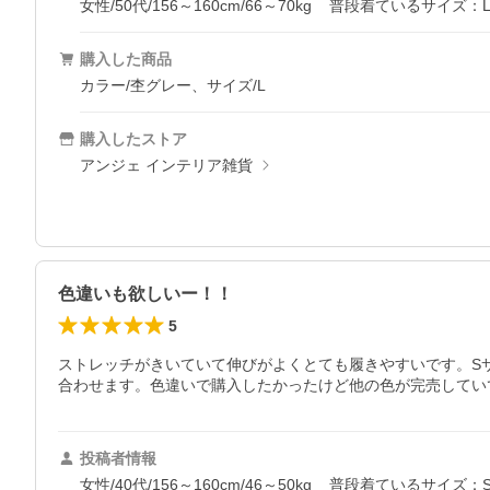
女性/50代/156～160cm/66～70kg
普段着ているサイズ：L
購入した商品
カラー/杢グレー、サイズ/L
購入したストア
アンジェ インテリア雑貨
色違いも欲しいー！！
5
ストレッチがきいていて伸びがよくとても履きやすいです。Sサ
合わせます。色違いで購入したかったけど他の色が完売してい
投稿者情報
女性/40代/156～160cm/46～50kg
普段着ているサイズ：