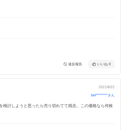
違反報告
いいね
0
2021/8/22
bel********
さん
を検討しようと思ったら売り切れてて残念。この価格なら何枚