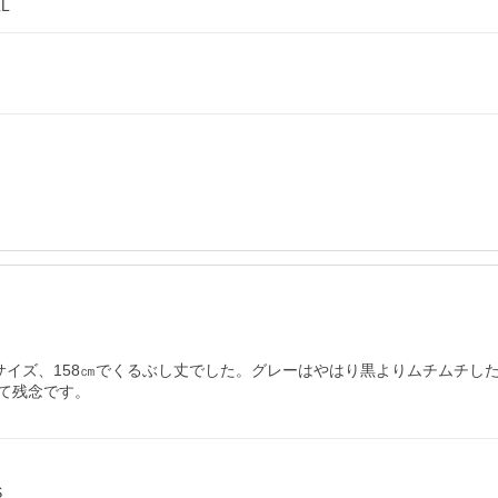
L
イズ、158㎝でくるぶし丈でした。グレーはやはり黒よりムチムチした
て残念です。
S