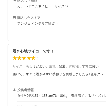
購入した商品
カラー/デニムネイビー、サイズ/S
購入したストア
アンジェ インテリア雑貨
履き心地サイコーです！
5
サイズ
：
ちょうどよい
、
生地
：
普通
、
伸縮性
：
非常に良い
届いて、すぐに履きやすい手触りを実感しましたぁ♪色もグレ
投稿者情報
女性/40代/151～155cm/76～80kg
普段着ているサイズ：L