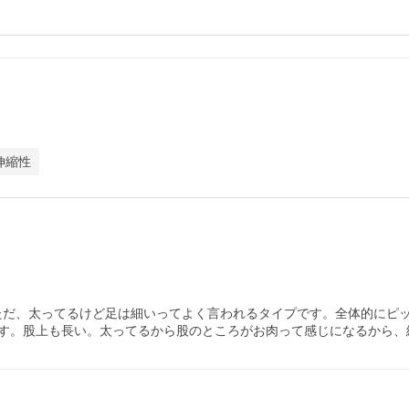
伸縮性
。ただ、太ってるけど足は細いってよく言われるタイプです。全体的に
す。股上も長い。太ってるから股のところがお肉って感じになるから、