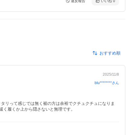
違反報告
いいね
0
おすすめ順
2025/11/8
blu********
さん
ピッタリって感じでは無く裾の方は余裕でクチュクチュになりま
緩く履くか上から隠さないと無理です。