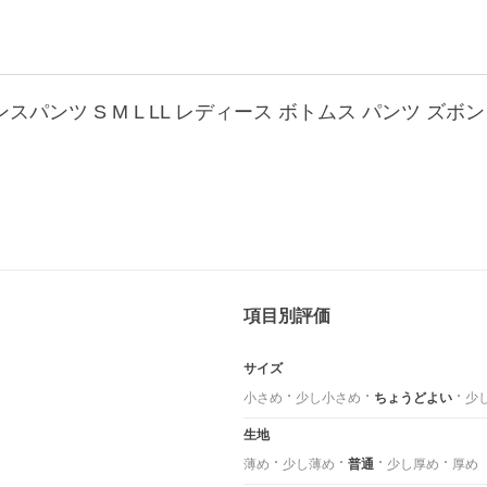
項目別評価
サイズ
小さめ
少し小さめ
ちょうどよい
少
生地
薄め
少し薄め
普通
少し厚め
厚め