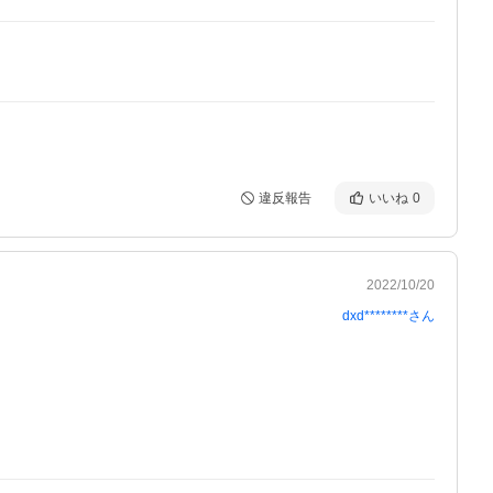
違反報告
いいね
0
2022/10/20
dxd********
さん