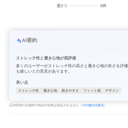
星
1
つ
0
件
AI要約
ストレッチ性と履き心地が高評価
多くのユーザーがストレッチ性の高さと履き心地の良さを評価
も嬉しいとの意見があります。
良い点
ストレッチ性
履き心地
動きやすさ
フィット感
デザイン
AI回答の正確性や商品の効果は保証されません（
その他の注意点
）