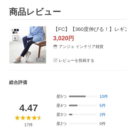
商品レビュー
3,020
円
アンジェ インテリア雑貨
レビューを投稿する
総合評価
星
5
つ
10
件
4.47
星
4
つ
5
件
星
3
つ
2
件
星
2
つ
0
件
17
件