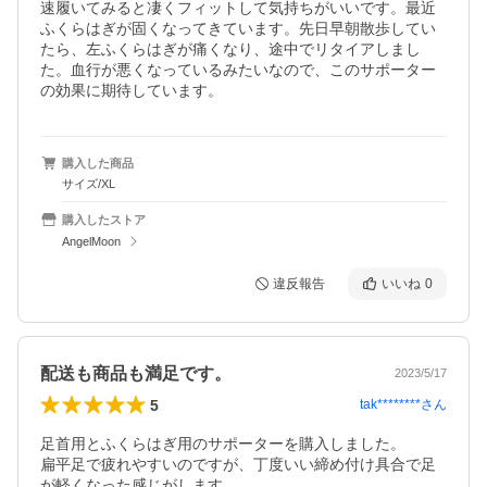
速履いてみると凄くフィットして気持ちがいいです。最近
ふくらはぎが固くなってきています。先日早朝散歩してい
たら、左ふくらはぎが痛くなり、途中でリタイアしまし
た。血行が悪くなっているみたいなので、このサポーター
の効果に期待しています。
購入した商品
サイズ/XL
購入したストア
AngelMoon
違反報告
いいね
0
配送も商品も満足です。
2023/5/17
5
tak********
さん
足首用とふくらはぎ用のサポーターを購入しました。

扁平足で疲れやすいのですが、丁度いい締め付け具合で足
が軽くなった感じがします。
