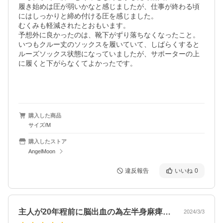
履き始めは圧が弱いかなと感じましたが、仕事が終わる頃
にはしっかりと締め付ける圧を感じました。

むくみも軽減されたとおもいます。

予想外に良かったのは、靴下がずり落ちなくなったこと。
いつもクルー丈のソックスを履いていて、しばらくすると
ルーズソックス状態になっていましたが、サポーターの上
に履くと下がらなくてよかったです。

購入した商品
サイズ/M
購入したストア
AngelMoon
違反報告
いいね
0
主人が20年程前に脳出血の為左半身麻痺…
2024/3/3