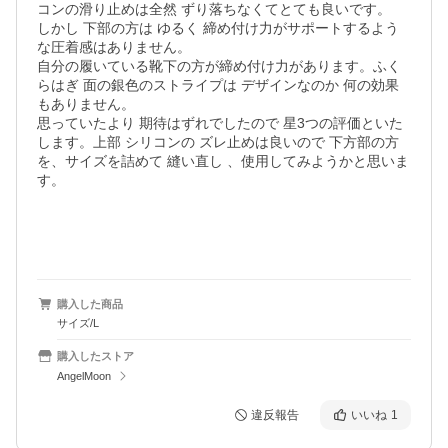
コンの滑り止めは全然 ずり落ちなくてとても良いです。

しかし 下部の方は ゆるく 締め付け力がサポートするよう
な圧着感はありません。

自分の履いている靴下の方が締め付け力があります。ふく
らはぎ 面の銀色のストライプは デザインなのか 何の効果
もありません。

思っていたより 期待はずれでしたので 星3つの評価といた
します。上部 シリコンの ズレ止めは良いので 下方部の方
を、サイズを詰めて 縫い直し 、使用してみようかと思いま
す。

購入した商品
サイズ/L
購入したストア
AngelMoon
違反報告
いいね
1