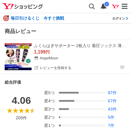
i
毎日引けるくじ 今すぐ挑戦
ログイン
商品レビュー
ふくらはぎサポーター 2枚入り 着圧ソックス 薄手 ふくらはぎ 着圧 サポーター ふくらはぎ用 肉離れ ゴルフ バレーボール スポーツ
1,199
円
AngelMoon
レビューを投稿する
総合評価
星
5
つ
87
件
4.06
星
4
つ
67
件
星
3
つ
43
件
星
2
つ
5
件
209
件
星
1
つ
7
件