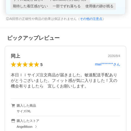
期待した着圧感がない
一部でずれ落ちる
使用後の跡が残る
AI回答の正確性や商品の効果は保証されません（
その他の注意点
）
ピックアップレビュー
同上
2026/8/4
5
mwi********
さん
本日ｌｌサイズ注文商品が届きました。敏速配送手配あり
がとうございました。フィット感が気に入りました！又の
機会有りましたら　宜しくお願いします。
購入した商品
サイズ/XL
購入したストア
AngelMoon