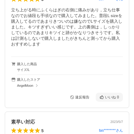
立ち上がる時にふくらはぎの右側に痛みがあり，立ち仕事
なのでお値段も手頃なので購入してみました。普段L sizeを
購入してるのであまりきついのは嫌なのでLサイズを購入し
ました。キツすぎずいい感じです。上の裏側は，しっかり
しているのであまりキツイと跡がかなりつきそうです。私
は計測もしないで購入しましたがきちんと測ってから購入
おすすめします
購入した商品
サイズ/L
購入したストア
AngelMoon
違反報告
いいね
0
素早い対応
2023/5/7
5
tas********
さん