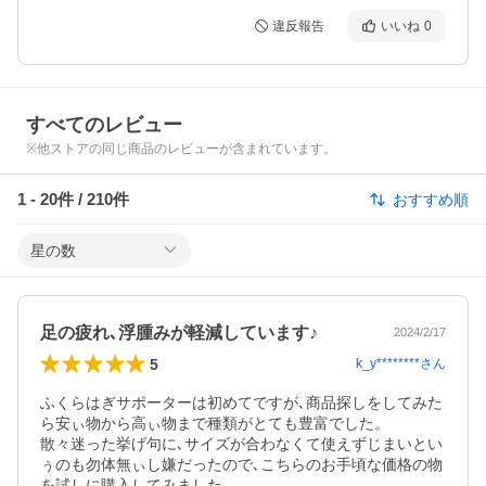
違反報告
いいね
0
すべてのレビュー
※他ストアの同じ商品のレビューが含まれています。
1
-
20
件 /
210
件
おすすめ順
星の数
足の疲れ､浮腫みが軽減しています♪
2024/2/17
5
k_y********
さん
ふくらはぎサポーターは初めてですが､商品探しをしてみた
ら安ぃ物から高ぃ物まで種類がとても豊富でした。

散々迷った挙げ句に､サイズが合わなくて使えずじまいとい
ぅのも勿体無ぃし嫌だったので､こちらのお手頃な価格の物
を試しに購入してみました。
