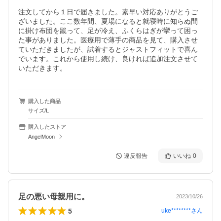
注文してから１日で届きました。素早い対応ありがとうご
ざいました。ここ数年間、夏場になると就寝時に知らぬ間
に掛け布団を蹴って、足が冷え、ふくらはぎが攣って困っ
た事がありました。医療用で薄手の商品を見て、購入させ
ていただきましたが、試着するとジャストフィットで喜ん
でいます。これから使用し続け、良ければ追加注文させて
いただきます。
購入した商品
サイズ/L
購入したストア
AngelMoon
違反報告
いいね
0
足の悪い母親用に。
2023/10/26
5
uke********
さん