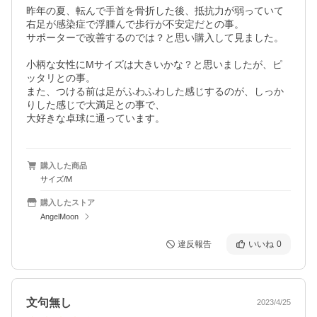
昨年の夏、転んで手首を骨折した後、抵抗力が弱っていて
右足が感染症で浮腫んで歩行が不安定だとの事。

サポーターで改善するのでは？と思い購入して見ました。

小柄な女性にMサイズは大きいかな？と思いましたが、ピ
ッタリとの事。

また、つける前は足がふわふわした感じするのが、しっか
りした感じで大満足との事で、

大好きな卓球に通っています。
購入した商品
サイズ/M
購入したストア
AngelMoon
違反報告
いいね
0
文句無し
2023/4/25