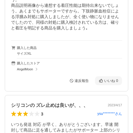
商品説明画像から連想する着圧性能は期待出来ないでしょ
う。あくまでもサポーターですから。下肢静脈血栓症によ
る浮腫み対処に購入しましたが、全く使い物になりません
でしたので、同様の対処に購入検討されている方は、確り
と着圧を明記する商品を購入しましょう｡
購入した商品
サイズ/XL
購入したストア
AngelMoon
違反報告
いいね
0
シリコンの ズレ止めは良いが、、、
2023/4/17
3
ysu********
さん
いつも発送 対応 が早く、ありがとうございます。早速 開
封して商品に足を通してみましたがサポーター 上部のシリ