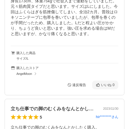
身長173cm、体重75kgで社会人まで運動をしていました。
元々筋肉質タイプだと思います。サイズはLにしました。今
回はふくらはぎを筋挫傷してしまい、全治2カ月。普段はロ
キソニンテープに包帯を巻いていましたが、包帯を巻くの
が手間だったため、購入しました。Lだと程よい圧がかか
り、ちょうど良いと思います。強い圧を求める場合はMだ
と思いますが、かなり痛くなると思います。
購入した商品
サイズ/L
購入したストア
AngelMoon
違反報告
いいね
0
立ち仕事での脚のむくみをなんとかしたく…
2023/11/30
5
hir********
さん
立ち仕事での脚のむくみをなんとかしたく購入。
