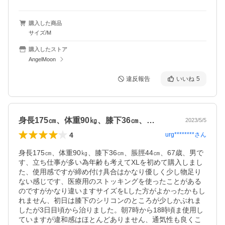
購入した商品
サイズ/M
購入したストア
AngelMoon
違反報告
いいね
5
身長175㎝、体重90㎏、膝下36㎝、…
2023/5/5
4
urg********
さん
身長175㎝、体重90㎏、膝下36㎝、脹脛44㎝、67歳、男で
す、立ち仕事が多い為年齢も考えてXLを初めて購入しまし
た、使用感ですが締め付け具合はかなり優しく少し物足り
ない感じです、医療用のストッキングを使ったことがある
のですがかなり違いますサイズをLした方がよかったかもし
れません、初日は膝下のシリコンのところが少しかぶれま
したが3日目頃から治りました。朝7時から18時頃ま使用し
ていますが違和感はほとんどありません、通気性も良くこ