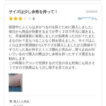
サイズは少し余裕を持って！
2025/6/29
3
tan********
さん
就寝中にふくらはぎがつるのを防ぐために購入しました。
発注から商品が到着するまでが早く２日で手元に届きまし
た。早速就寝前に装着しましたが効果有ったのか？たまた
まなのか？足もつることなく朝を迎えました。サイズはふ
くらはぎの実測値からLサイズを購入しましたが上限値ギリ
ギリだった為か外すとミミズ腫れと痒みが…滑り止めが付
いているので購入の際は少し余裕を持ったサイズ選定をお
勧めします。

この時期エアコンで空調するので足の冷え対策にも良さそ
うですので効果はもう少し様子を見てみます。
購入した商品