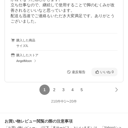
立ち仕事なので、継続して使用することで脚のむくみが改
善されるといいなと思っています。

配送も迅速でご連絡もいただき大変満足です。ありがとう
ございました。
購入した商品
サイズ/L
購入したストア
AngelMoon
違反報告
いいね
0
1
2
3
4
5
210
件中
1
〜
20
件
お買い物レビュー閲覧の際の注意事項
「お買い物レビュー」（以下「本サービス」といいます）は、「Yahoo!ショ