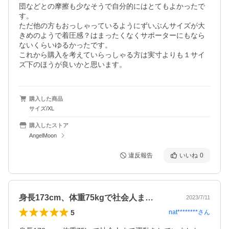
団などとの摩擦も少なそうで自分的にはとてもよかったで
す。

ただ他の方もおっしゃっているようにずいぶんサイズが大
きめのようで着圧感？はまったくなくサポーターにもなら
ないくらいゆるかったです。

これから購入を考えていらっしゃる方は実寸よりも１サイ
ズ下のほうが良いかと思います。
購入した商品
サイズ/XL
購入したストア
AngelMoon
違反報告
いいね
0
身長173cm、体重75kgで社会人ま…
2023/7/11
5
nat********
さん