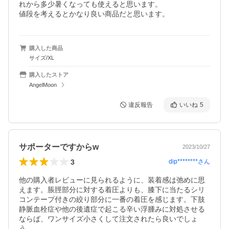
れから多少暑くなっても使えると思います。

値段を考えるとかなり良い商品だと思います。
購入した商品
サイズ/XL
購入したストア
AngelMoon
違反報告
いいね
5
サポーターですからw
2023/10/27
3
dip********
さん
他の購入者レビューに見られるように、装着感は弛めに思
えます。脹脛部分に対する着圧よりも、膝下に当たるシリ
コンテープ付きの絞り部分に一番の着圧を感じます。下肢
静脈血栓症や他の後遺症で起こる辛い浮腫みに対処させる
ならば、ワンサイズ小さくして注文されたら良いでしょ
う。
