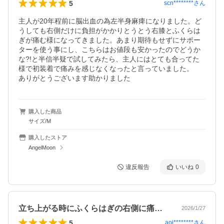
5
scn********
さん
主人が20年程前に脳出血の為左半身麻痺になりました。ど
うしても右側だけに負担がかかりとうとう右膝とふくらは
ぎが痛む様になってきました。あまり期待もせずにサポー
ターを使う事にし、こちらはお値段も安かったのでどうか
な?!と半信半疑で試してみたら、主人にはとても合ってた
様で初装着で痛みを感じなくなったと言っていました。

ありがとうございます助かりました
購入した商品
サイズ/M
購入したストア
AngelMoon
違反報告
いいね
0
立ち上がる時にふくらはぎの右側に痛みが…
2026/1/27
5
aoi********
さん