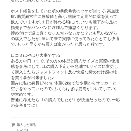
ホスト経営をしていた頃の暴飲暴食のツケが回って､高血圧
症､脂質異常症に尿酸値も高く､病院で定期的に薬を貰って
飲んでいますが､１日が終わる頃には､いつも膝下から足の
指先までがパンパンに浮腫んで痛怠くなります。

締め付けで逆に良くなぃんぢゃなぃかな？とも思いながら
の購入でしたが､届いて来て実際に使ってみたらとても快適
で､もっと早くから買えば良かったと思った程です。

口コミはやはり大事ですね！

ある方の口コミで､その方の体型と購入サイズと実際の使用
感を参考にして､LLの購入予定から急遽でLサイズに変更し
て購入したらジャストフィット及び快適な締め付け感の物
を買う事が出来ました♪

因みに私は身長174cm､体重82kgで幼少期からサッカーと
空手をやっていたので､ふくらはぎは筋肉がついてぃて､や
や太めです。

普通に考えたらLLの購入でしたがＬが快適だったので､一応
の参考までに♪
購入した商品
サイズ/L