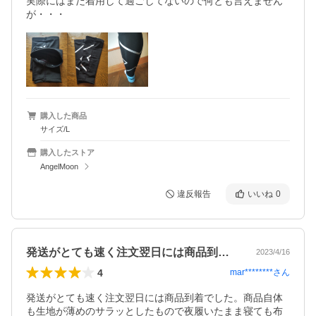
実際にはまだ着用して過ごしてないので何とも言えません
購入した商品
サイズ/L
購入したストア
AngelMoon
違反報告
いいね
0
発送がとても速く注文翌日には商品到着で…
2023/4/16
4
mar********
さん
発送がとても速く注文翌日には商品到着でした。商品自体
も生地が薄めのサラッとしたもので夜履いたまま寝ても布