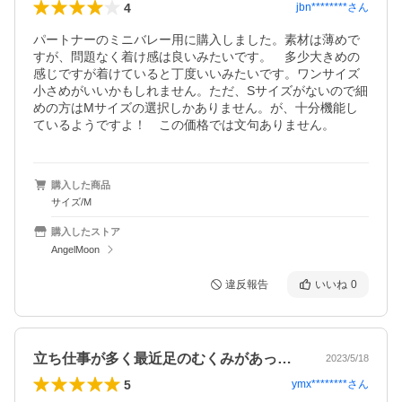
4
jbn********
さん
パートナーのミニバレー用に購入しました。素材は薄めで
すが、問題なく着け感は良いみたいです。　多少大きめの
感じですが着けていると丁度いいみたいです。ワンサイズ
小さめがいいかもしれません。ただ、Sサイズがないので細
めの方はMサイズの選択しかありません。が、十分機能し
ているようですよ！　この価格では文句ありません。
購入した商品
サイズ/M
購入したストア
AngelMoon
違反報告
いいね
0
立ち仕事が多く最近足のむくみがあって心…
2023/5/18
5
ymx********
さん