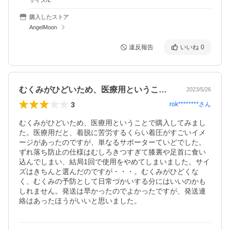
サイズ/L
購入したストア
AngelMoon
違反報告
いいね
0
むくみがひどいため、医療用ということで…
2023/5/26
3
rok********
さん
むくみがひどいため、医療用ということで購入してみまし
た。医療用だと、着脱に苦労するくらい着圧がすごいイメ
ージがあったのですが、単なるサポーターていどでした。
ずれ落ち防止の仕様はむしろきつすぎて膝裏や足首に食い
込んでしまい、結局1回で使用をやめてしまいました。サイ
ズはきちんと選んだのですが・・・。むくみがひどくな
く、むくみの予防として日常づかいする分にはいいのかも
しれません。発送は早かったのでよかったですが、発送連
絡はあったほうがいいと思いました。