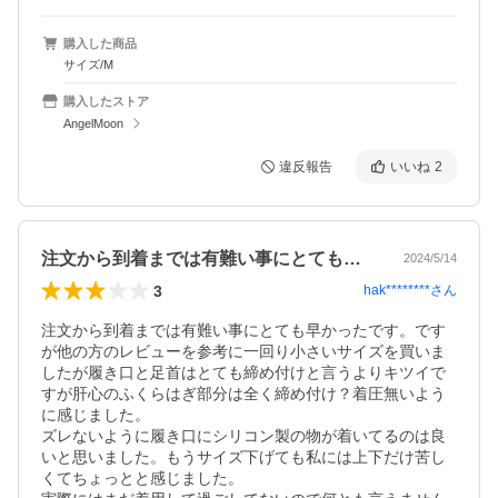
購入した商品
サイズ/M
購入したストア
AngelMoon
違反報告
いいね
2
注文から到着までは有難い事にとても早か…
2024/5/14
3
hak********
さん
注文から到着までは有難い事にとても早かったです。です
が他の方のレビューを参考に一回り小さいサイズを買いま
したが履き口と足首はとても締め付けと言うよりキツイで
すが肝心のふくらはぎ部分は全く締め付け？着圧無いよう
に感じました。

ズレないように履き口にシリコン製の物が着いてるのは良
いと思いました。もうサイズ下げても私には上下だけ苦し
くてちょっとと感じました。
