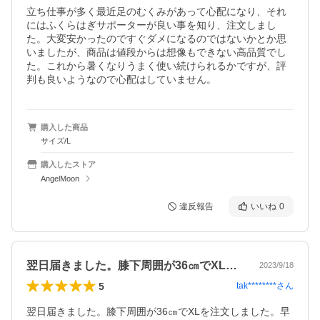
立ち仕事が多く最近足のむくみがあって心配になり、それ
にはふくらはぎサポーターが良い事を知り、注文しまし
た。大変安かったのですぐダメになるのではないかとか思
いましたが、商品は値段からは想像もできない高品質でし
た。これから暑くなりうまく使い続けられるかですが、評
判も良いようなので心配はしていません。
購入した商品
サイズ/L
購入したストア
AngelMoon
違反報告
いいね
0
翌日届きました。膝下周囲が36㎝でXL…
2023/9/18
5
tak********
さん
翌日届きました。膝下周囲が36㎝でXLを注文しました。早