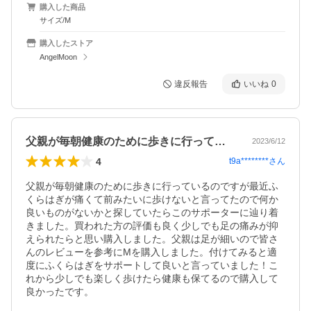
購入した商品
サイズ/M
購入したストア
AngelMoon
違反報告
いいね
0
父親が毎朝健康のために歩きに行っている…
2023/6/12
4
t9a********
さん
父親が毎朝健康のために歩きに行っているのですが最近ふ
くらはぎが痛くて前みたいに歩けないと言ってたので何か
良いものがないかと探していたらこのサポーターに辿り着
きました。買われた方の評価も良く少しでも足の痛みが抑
えられたらと思い購入しました。父親は足が細いので皆さ
んのレビューを参考にMを購入しました。付けてみると適
度にふくらはぎをサポートして良いと言っていました！こ
れから少しでも楽しく歩けたら健康も保てるので購入して
良かったです。