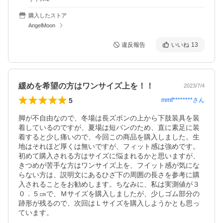
購入したストア
AngelMoon
違反報告
いいね
13
緩めを希望の方はワンサイズ上を！！
2023/7/4
5
mmf********
さん
脚が不自由なので、冬場は長ズボンの上から下肢装具を装
着しているのですが、夏場は短パンのため、直に素足に装
着すると少し痛いので、今回この商品を購入しました。生
地はそれほど厚くは無いですが、フィット感は強めです。
初めて購入される方はサイズに悩まれるかと思いますが、
きつめが苦手な方はワンサイズ上を、フイット感が気にな
らない方は、説明文にあるひざ下の周囲の長さを参考に購
入されることをお勧めします。ちなみに、私は実測値が３
０．５㎝で、Ｍサイズを購入しましたが、少しゴム部分の
跡形が残るので、次回はＬサイズを購入しようかとも思っ
ています。