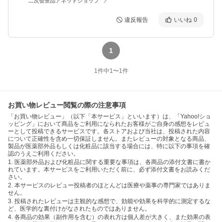
二次会景品アネットショップ
違反報告
いいね
0
1
1
件中
1
〜
1
件
お買い物レビュー閲覧の際の注意事項
「お買い物レビュー」（以下「本サービス」といいます）は、「Yahoo!ショ
ッピング」において商品をご利用になられたお客様がご自身の感想をレビュ
ーとして投稿できるサービスです。各ストアおよび当社は、投稿された内容
について正確性を含め一切保証しません。またレビューの対象となる商品、
製品が医薬部外品もしくは化粧品に該当する場合には、特に以下の事項を確
認のうえご利用ください。
1. 医薬部外品および化粧品に関する重要な事項は、各商品の添付文書に書か
れています。本サービスをご利用いただく前に、必ず添付文書をお読みくだ
さい。
2. 本サービスのレビュー投稿者のほとんどは医療や薬事の専門家ではありま
せん。
3. 投稿されたレビューは主観的な感想で、効能や効果を科学的に測定するな
ど、医学的な裏付けがなされたものではありません。
4. 各商品の効果（副作用を含む）の表れ方は個人差が大きく、また効果の表