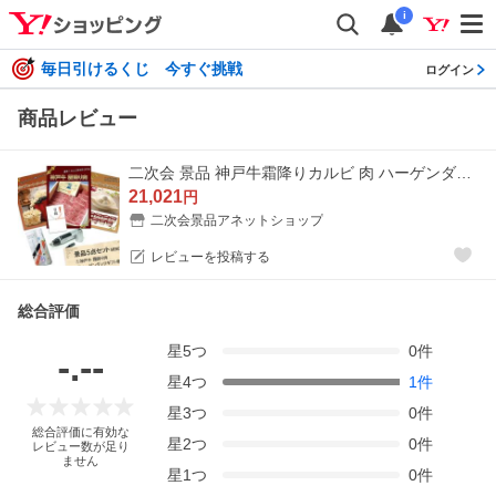
i
毎日引けるくじ 今すぐ挑戦
ログイン
商品レビュー
二次会 景品 神戸牛霜降りカルビ 肉 ハーゲンダッツ ポップコーンメーカー ほか5点セット パネル 目録 結婚式 2次会 ビンゴ
21,021
円
二次会景品アネットショップ
レビューを投稿する
総合評価
星
5
つ
0
件
-.--
星
4
つ
1
件
星
3
つ
0
件
総合評価に有効な
星
2
つ
0
件
レビュー数が足り
ません
星
1
つ
0
件