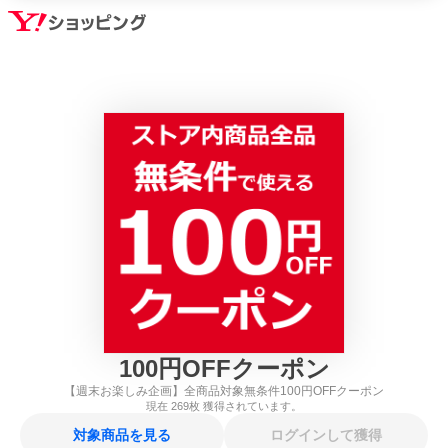
100
円
OFFクーポン
【週末お楽しみ企画】全商品対象無条件100円OFFクーポン
現在
269
枚 獲得されています。
対象商品を見る
ログインして獲得