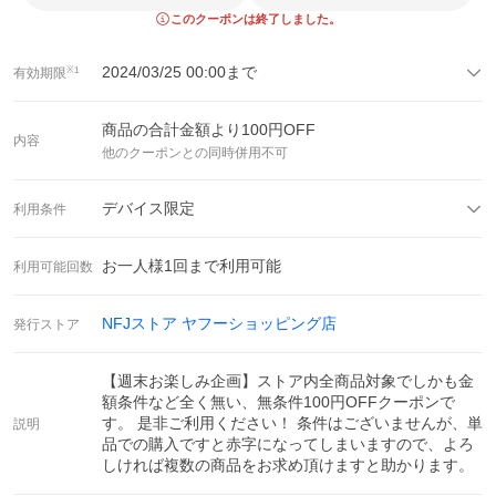
このクーポンは終了しました。
2024/03/25 00:00
まで
有効期限
※1
商品の合計金額より
100
円OFF
内容
他のクーポンとの同時併用不可
デバイス限定
利用条件
お一人様
1
回まで利用可能
利用可能回数
NFJストア ヤフーショッピング店
発行ストア
【週末お楽しみ企画】ストア内全商品対象でしかも金
額条件など全く無い、無条件100円OFFクーポンで
す。 是非ご利用ください！ 条件はございませんが、単
説明
品での購入ですと赤字になってしまいますので、よろ
しければ複数の商品をお求め頂けますと助かります。