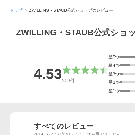
トップ
ZWILLING・STAUB公式ショップのレビュー
ZWILLING・STAUB公式シ
星
5
つ
星
4
つ
4.53
星
3
つ
総合評価
203
件
星
2
つ
星
1
つ
すべてのレビュー
2014/1/22より前のレビューは表示できません