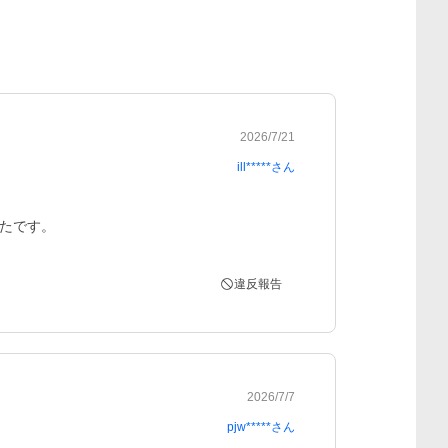
2026/7/21
ill*****
さん
たです。
違反報告
2026/7/7
pjw*****
さん