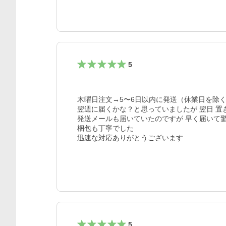
5
木曜日注文→5〜6日以内に発送（休業日を除く
翌週に届くかな？と思っていましたが 翌日 置
発送メールも届いていたのですが 早く届いて驚き
梱包も丁寧でした

迅速な対応ありがとうございます
5