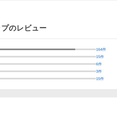
ョップのレビュー
164
件
15
件
6
件
3
件
15
件