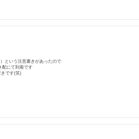
）という注意書きがあったので

き配にて到着です

です(笑)
