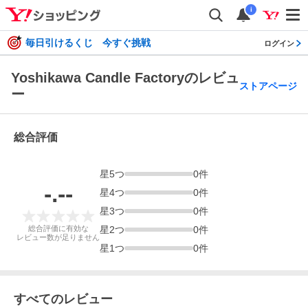
i
毎日引けるくじ 今すぐ挑戦
ログイン
Yoshikawa Candle Factoryのレビュ
ストアページ
ー
総合評価
星
5
つ
0
件
-.--
星
4
つ
0
件
星
3
つ
0
件
総合評価に有効な
星
2
つ
0
件
レビュー数が足りません
星
1
つ
0
件
すべてのレビュー