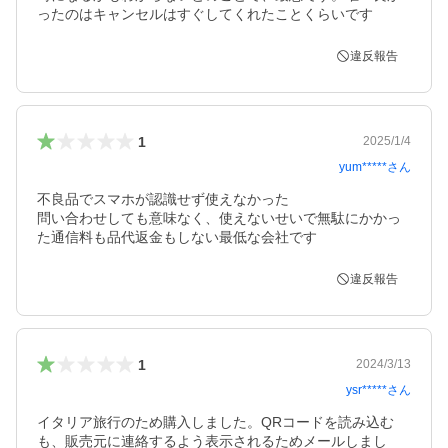
ったのはキャンセルはすぐしてくれたことくらいです
違反報告
1
2025/1/4
yum*****
さん
不良品でスマホが認識せず使えなかった

問い合わせしても意味なく、使えないせいで無駄にかかっ
た通信料も品代返金もしない最低な会社です
違反報告
1
2024/3/13
ysr*****
さん
イタリア旅行のため購入しました。QRコードを読み込む
も、販売元に連絡するよう表示されるためメールしまし