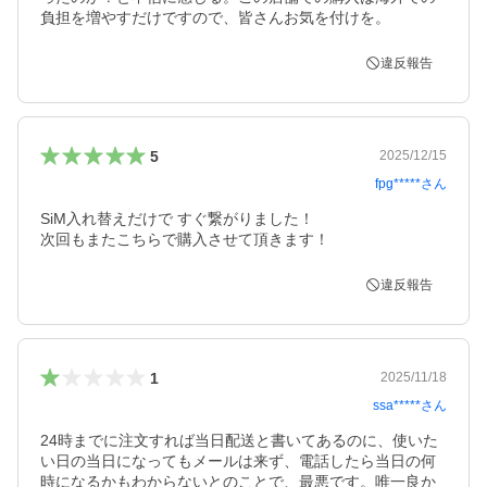
負担を増やすだけですので、皆さんお気を付けを。
違反報告
5
2025/12/15
fpg*****
さん
SiM入れ替えだけで すぐ繋がりました！

次回もまたこちらで購入させて頂きます！
違反報告
1
2025/11/18
ssa*****
さん
24時までに注文すれば当日配送と書いてあるのに、使いた
い日の当日になってもメールは来ず、電話したら当日の何
時になるかもわからないとのことで、最悪です。唯一良か