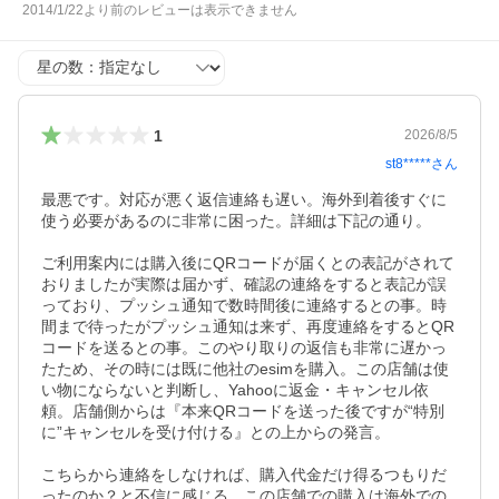
2014/1/22より前のレビューは表示できません
星の数
1
2026/8/5
st8*****
さん
最悪です。対応が悪く返信連絡も遅い。海外到着後すぐに
使う必要があるのに非常に困った。詳細は下記の通り。

ご利用案内には購入後にQRコードが届くとの表記がされて
おりましたが実際は届かず、確認の連絡をすると表記が誤
っており、プッシュ通知で数時間後に連絡するとの事。時
間まで待ったがプッシュ通知は来ず、再度連絡をするとQR
コードを送るとの事。このやり取りの返信も非常に遅かっ
たため、その時には既に他社のesimを購入。この店舗は使
い物にならないと判断し、Yahooに返金・キャンセル依
頼。店舗側からは『本来QRコードを送った後ですが“特別
に”キャンセルを受け付ける』との上からの発言。

こちらから連絡をしなければ、購入代金だけ得るつもりだ
ったのか？と不信に感じる。この店舗での購入は海外での