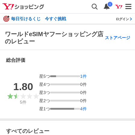
i
毎日引けるくじ 今すぐ挑戦
ログイン
ワールドeSIMヤフーショッピング店
ストアページ
のレビュー
総合評価
星
5
つ
1
件
1.80
星
4
つ
0
件
星
3
つ
0
件
星
2
つ
0
件
5
件
星
1
つ
4
件
すべてのレビュー