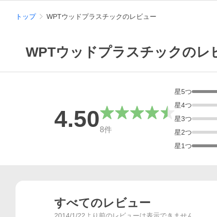
トップ
WPTウッドプラスチックのレビュー
WPTウッドプラスチックのレ
星
5
つ
星
4
つ
4.50
星
3
つ
総合評価
8
件
星
2
つ
星
1
つ
すべてのレビュー
2014/1/22より前のレビューは表示できません