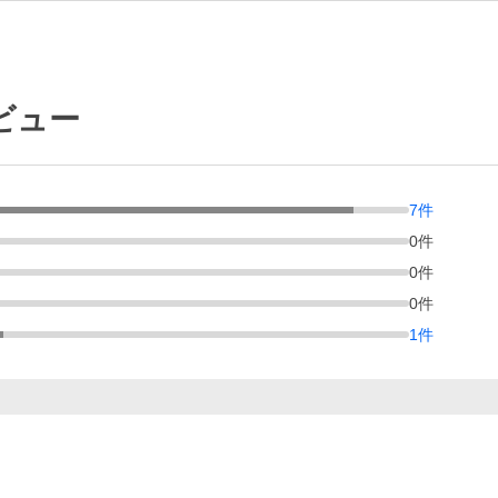
ビュー
7
件
0
件
0
件
0
件
1
件